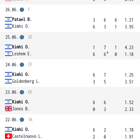
26.06.
F
Patael B.
3
6
6
1.21
Kimhi O.
6
3
1
3.95
25.06.
SF
Kimhi O.
1
7
1
4.23
4
Leshem E.
6
6
0
1.18
24.06.
ČF
Kimhi O.
6
7
1.25
Goldenberg L.
3
5
3.51
23.06.
OF
Kimhi O.
6
6
1.52
Jones B.
0
3
2.33
22.06.
1K
Kimhi O.
6
2
1.78
Castelnuovo L.
2
0
1.91