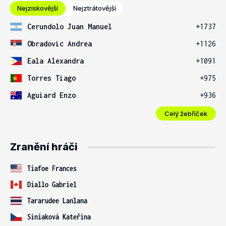
Nejziskovější
Nejztrátovější
Cerundolo Juan Manuel
+1737
Obradovic Andrea
+1126
Eala Alexandra
+1091
Torres Tiago
+975
Aguiard Enzo
+936
Celý žebříček
Zranění hráči
Tiafoe Frances
Diallo Gabriel
Tararudee Lanlana
Siniaková Kateřina