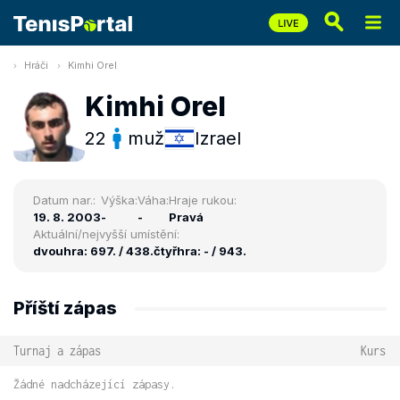
Hráči
Kimhi Orel
Kimhi Orel
22
muž
Izrael
Datum nar.:
Výška:
Váha:
Hraje rukou:
19. 8. 2003
-
-
Pravá
Aktuální/nejvyšší umístění:
dvouhra: 697. / 438.
čtyřhra: - / 943.
Příští zápas
Turnaj a zápas
Kurs
Žádné nadcházející zápasy.