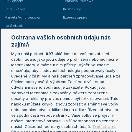
Jiří Lehečka
Tenisová Previews
Petra Kvitová
Rozhovory
Markéta Vondroušová
Express zprávy
Iga Swiatek
Marie Bouzková
Ochrana vašich osobních údajů nás
Žebříčky
Kalendář turnajů
zajímá
My a naši partneři
997
ukládáme do vašeho zařízení
Žebříček ATP (muži)
Australian Open
osobní údaje, jako jsou údaje o prohlížení nebo jedinečné
Žebříček WTA (ženy)
French Open
identifikátory, a máme k nim přístup. Výběr Souhlasím
umožňuje, aby sledovací technologie podporovaly účely
Sázkařský žebříček
Wimbledon
uvedené v části My a naši partneři zpracováváme údaje za
US Open
účelem poskytování. Výběrem Zamítnout vše nebo
odvoláním svého souhlasu je zakážete. Pokud jsou
Turnaj mistrů
sledovací technologie zakázány, některé zobrazené
Turnaj mistryň
obsahy a reklamy pro vás nemusí být tolik relevantní. Tuto
Aktualní trendy
nabídku můžete kdykoli znovu zobrazit a změnit své volby
nebo souhlas odvolat kliknutím na odkaz Řízení předvoleb
ve spodní části webové stránky. Vaše volby se projeví v
Fotbalové přestupy
našem Internetová stránka. Další podrobnosti naleznete v
Livesport Daily
našich Zásadách ochrany osobních údajů.
Třetí strany
LS Prague Open