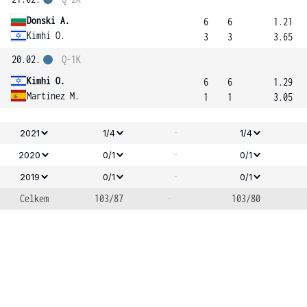
Donski A.
6
6
1.21
Kimhi O.
3
3
3.65
20.02.
Q-1K
Kimhi O.
6
6
1.29
Martinez M.
1
1
3.05
-
2021
1/4
1/4
-
2020
0/1
0/1
-
2019
0/1
0/1
Celkem
103/87
-
103/80