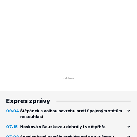
Expres zprávy
09:04
Štěpánek s volbou povrchu proti Spojeným státům
nesouhlasí
07:15
Nosková s Bouzkovou dohrály i ve čtyřhře
07:08
Sabalenková neměla problém ani se zkušenou