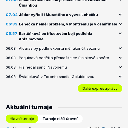
Číňankou
07:04
Jódar vyřídil i Musettiho a vyzve Lehečku
06:33
Lehečka neměl problém, v Montrealu je v osmifinále
05:57
Bartůňková po třísetovém boji podlehla
Anisimovové
06.08.
Alcaraz by podle experta měl ukončit sezonu
06.08.
Pegulaová nadělila přemožitelce Siniakové kanára
06.08.
Fils nedal šanci Navonemu
06.08.
Šwiateková v Torontu smetla Golubicovou
Další expres zprávy
Aktuální turnaje
Hlavní turnaje
Turnaje nižší úrovně