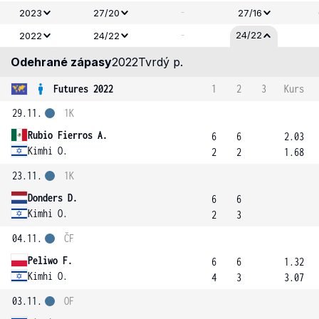
-
2023
27/20
27/16
-
24/22
2022
24/22
Odehrané zápasy
2022
Tvrdý p.
Futures 2022
1
2
3
Kurs
29.11.
1K
Rubio Fierros A.
6
6
2.03
Kimhi O.
2
2
1.68
23.11.
1K
Donders D.
6
6
Kimhi O.
2
3
04.11.
ČF
Peliwo F.
6
6
1.32
Kimhi O.
4
3
3.07
03.11.
OF