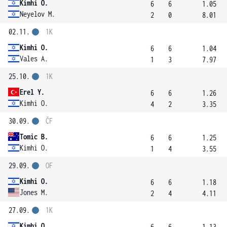
Kimhi O.
6
6
1.05
Neyelov M.
2
0
8.01
02.11.
1K
Kimhi O.
6
6
1.04
Vales A.
1
3
7.97
25.10.
1K
Erel Y.
6
6
1.26
Kimhi O.
4
2
3.35
30.09.
ČF
Tomic B.
6
6
1.25
Kimhi O.
1
4
3.55
29.09.
OF
Kimhi O.
6
6
1.18
Jones M.
2
4
4.11
27.09.
1K
Kimhi O.
6
6
1.13