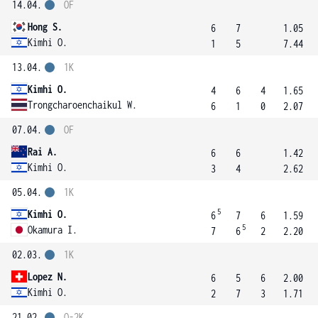
14.04.
OF
Hong S.
6
7
1.05
Kimhi O.
1
5
7.44
13.04.
1K
Kimhi O.
4
6
4
1.65
Trongcharoenchaikul W.
6
1
0
2.07
07.04.
OF
Rai A.
6
6
1.42
Kimhi O.
3
4
2.62
05.04.
1K
5
Kimhi O.
6
7
6
1.59
5
Okamura I.
7
6
2
2.20
02.03.
1K
Lopez N.
6
5
6
2.00
Kimhi O.
2
7
3
1.71
21.02.
Q-2K