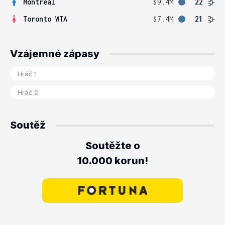
Montreal
$9.4M
22
Toronto WTA
$7.4M
21
Vzájemné zápasy
Soutěž
Soutěžte o
10.000 korun!