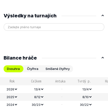
Výsledky na turnajích
Bilance hráče
Dvouhra
Čtyřhra
Smíšené čtyřhry
Rok
Celkem
Antuka
Tvrdý p.
H
-
2026
13/4
13/4
-
2025
8/12
8/10
-
2024
30/23
30/22