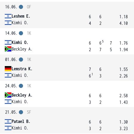
16.06.
OF
Leshem E.
6
6
1.18
Kimhi O.
4
2
4.10
14.06.
1K
5
Kimhi O.
6
6
7
1.76
Beckley A.
2
7
5
1.94
01.06.
1K
Lemstra K.
7
6
1.55
1
Kimhi O.
6
3
2.26
24.05.
1K
Beckley A.
6
6
2.58
Kimhi O.
3
2
1.43
21.05.
SF
Patael B.
6
6
1.30
Kimhi O.
3
2
3.23