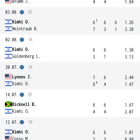
Brumm J.
4
4
1.84
03.08.
OF
7
Kimhi O.
6
6
6
1.26
Weintraub B.
7
3
1
3.38
02.08.
1K
Kimhi O.
6
6
1.30
Goldenberg L.
3
1
3.13
20.07.
1K
Lyeons J.
7
6
2.44
4
Kimhi O.
6
4
1.47
14.07.
OF
Bicknell B.
6
6
1.67
Kimhi O.
4
4
2.07
12.07.
1K
Kimhi O.
6
6
1.01
Cossu M.
2
3
8.99