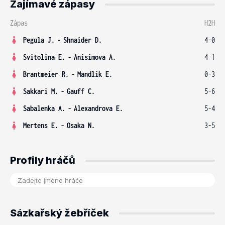
Zajímavé zápasy
Zápas
H2H
Pegula J.
-
Shnaider D.
4-0
Svitolina E.
-
Anisimova A.
4-1
Brantmeier R.
-
Mandlik E.
0-3
Sakkari M.
-
Gauff C.
5-6
Sabalenka A.
-
Alexandrova E.
5-4
Mertens E.
-
Osaka N.
3-5
Profily hráčů
Sázkařský žebříček