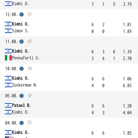
Kimhi O.
7
1
5
3.79
12.08.
ČF
Kimhi O.
6
2
1.81
Simon S.
0
0
1.89
11.08.
OF
Kimhi O.
6
3
6
1.39
Pennaforti G.
3
6
1
2.70
10.08.
1K
Kimhi O.
6
6
1.06
Zuckerman N.
4
0
6.85
05.08.
SF
Patael B.
6
6
1.20
Kimhi O.
4
3
4.04
04.08.
ČF
Kimhi O.
6
6
1.85