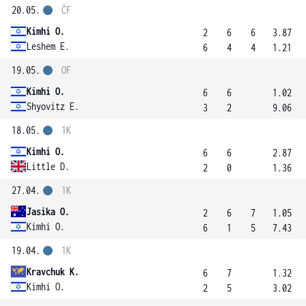
20.05.
ČF
Kimhi O.
2
6
6
3.87
Leshem E.
6
4
4
1.21
19.05.
OF
Kimhi O.
6
6
1.02
Shyovitz E.
3
2
9.06
18.05.
1K
Kimhi O.
6
6
2.87
Little D.
2
0
1.36
27.04.
1K
Jasika O.
2
6
7
1.05
Kimhi O.
6
1
5
7.43
19.04.
1K
Kravchuk K.
6
7
1.32
Kimhi O.
2
5
3.02