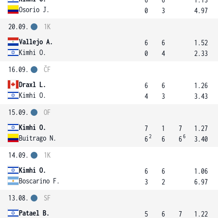
Osorio J.
0
3
4.97
20.09.
1K
Vallejo A.
6
6
1.52
Kimhi O.
0
4
2.33
16.09.
ČF
Draxl L.
6
6
1.26
Kimhi O.
4
3
3.43
15.09.
OF
Kimhi O.
7
1
7
1.27
2
6
Buitrago N.
6
6
6
3.40
14.09.
1K
Kimhi O.
6
6
1.06
Boscarino F.
3
2
6.97
13.08.
SF
Patael B.
5
6
7
1.22