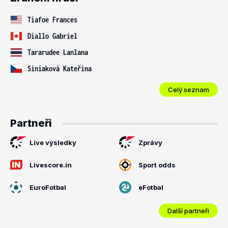
Tiafoe Frances
Diallo Gabriel
Tararudee Lanlana
Siniaková Kateřina
Celý seznam
Partneři
Live výsledky
Zprávy
Livescore.in
Sport odds
EuroFotbal
eFotbal
Další partneři