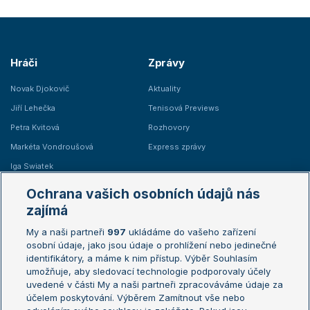
Hráči
Zprávy
Novak Djokovič
Aktuality
Jiří Lehečka
Tenisová Previews
Petra Kvitová
Rozhovory
Markéta Vondroušová
Express zprávy
Iga Swiatek
Marie Bouzková
Ochrana vašich osobních údajů nás
Žebříčky
Kalendář turnajů
zajímá
My a naši partneři
997
ukládáme do vašeho zařízení
Žebříček ATP (muži)
Australian Open
osobní údaje, jako jsou údaje o prohlížení nebo jedinečné
Žebříček WTA (ženy)
French Open
identifikátory, a máme k nim přístup. Výběr Souhlasím
umožňuje, aby sledovací technologie podporovaly účely
Sázkařský žebříček
Wimbledon
uvedené v části My a naši partneři zpracováváme údaje za
US Open
účelem poskytování. Výběrem Zamítnout vše nebo