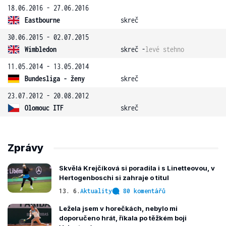
18.06.2016 - 27.06.2016
Eastbourne
skreč
30.06.2015 - 02.07.2015
Wimbledon
skreč -
levé stehno
11.05.2014 - 13.05.2014
Bundesliga - ženy
skreč
23.07.2012 - 20.08.2012
Olomouc ITF
skreč
Zprávy
Skvělá Krejčíková si poradila i s Linetteovou, v
Hertogenboschi si zahraje o titul
13. 6.
Aktuality
80 komentářů
Ležela jsem v horečkách, nebylo mi
doporučeno hrát, říkala po těžkém boji