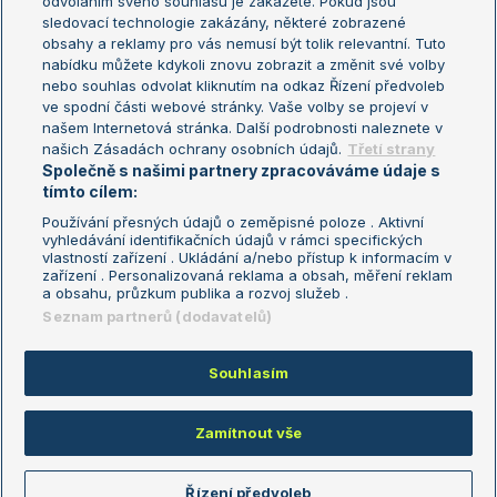
odvoláním svého souhlasu je zakážete. Pokud jsou
Turnaj mistrů
sledovací technologie zakázány, některé zobrazené
Turnaj mistryň
obsahy a reklamy pro vás nemusí být tolik relevantní. Tuto
Aktualní trendy
nabídku můžete kdykoli znovu zobrazit a změnit své volby
nebo souhlas odvolat kliknutím na odkaz Řízení předvoleb
ve spodní části webové stránky. Vaše volby se projeví v
Fotbalové přestupy
našem Internetová stránka. Další podrobnosti naleznete v
Livesport Daily
našich Zásadách ochrany osobních údajů.
Třetí strany
Společně s našimi partnery zpracováváme údaje s
LS Prague Open
tímto cílem:
Používání přesných údajů o zeměpisné poloze . Aktivní
vyhledávání identifikačních údajů v rámci specifických
vlastností zařízení . Ukládání a/nebo přístup k informacím v
Podmínky užití
Nastavení soukromí
zařízení . Personalizovaná reklama a obsah, měření reklam
GDPR a žurnalistika
Reklama
a obsahu, průzkum publika a rozvoj služeb .
Informace o zpracování osobních
Kontakt
Seznam partnerů (dodavatelů)
údajů
Tiráž
Souhlasím
Copyright © 2008-2026 TenisPortal.cz. Využíváme zpravodajství ČTK.
Zamítnout vše
Řízení předvoleb