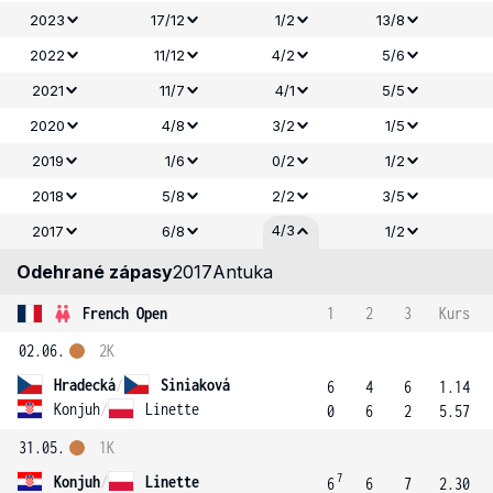
2023
17/12
1/2
13/8
2022
11/12
4/2
5/6
2021
11/7
4/1
5/5
2020
4/8
3/2
1/5
2019
1/6
0/2
1/2
2018
5/8
2/2
3/5
4/3
2017
6/8
1/2
Odehrané zápasy
2017
Antuka
French Open
1
2
3
Kurs
02.06.
2K
Hradecká
/
Siniaková
6
4
6
1.14
Konjuh
/
Linette
0
6
2
5.57
31.05.
1K
7
Konjuh
/
Linette
6
6
7
2.30