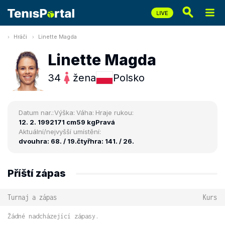
Hráči
Linette Magda
Linette Magda
34
žena
Polsko
Datum nar.:
Výška:
Váha:
Hraje rukou:
12. 2. 1992
171 cm
59 kg
Pravá
Aktuální/nejvyšší umístění:
dvouhra: 68. / 19.
čtyřhra: 141. / 26.
Příští zápas
Turnaj a zápas
Kurs
Žádné nadcházející zápasy.