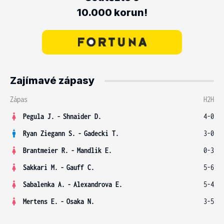
10.000 korun!
Zajímavé zápasy
Zápas
H2H
Pegula J.
-
Shnaider D.
4-0
Ryan Ziegann S.
-
Gadecki T.
3-0
Brantmeier R.
-
Mandlik E.
0-3
Sakkari M.
-
Gauff C.
5-6
Sabalenka A.
-
Alexandrova E.
5-4
Mertens E.
-
Osaka N.
3-5