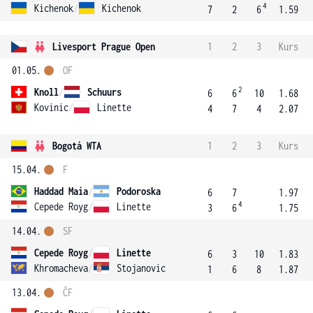
4
Kichenok
/
Kichenok
7
2
6
1.59
Livesport Prague Open
1
2
3
Kurs
01.05.
OF
2
Knoll
/
Schuurs
6
6
10
1.68
Kovinic
/
Linette
4
7
4
2.07
Bogotá WTA
1
2
3
Kurs
15.04.
F
Haddad Maia
/
Podoroska
6
7
1.97
4
Cepede Royg
/
Linette
3
6
1.75
14.04.
SF
Cepede Royg
/
Linette
6
3
10
1.83
Khromacheva
/
Stojanovic
1
6
8
1.87
13.04.
ČF