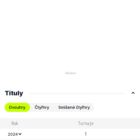
Tituly
Dvouhry
Čtyřhry
Smíšené čtyřhry
Rok
Turnaje
1
2024