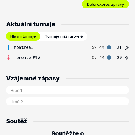
Další expres zprávy
Aktuální turnaje
Hlavní turnaje
Turnaje nižší úrovně
Montreal
$9.4M
21
Toronto WTA
$7.4M
20
Vzájemné zápasy
Soutěž
Soutěžte o