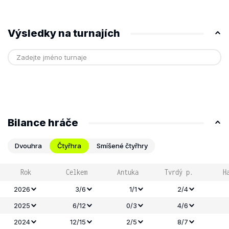
Výsledky na turnajích
Bilance hráče
Dvouhra
Čtyřhra
Smíšené čtyřhry
Rok
Celkem
Antuka
Tvrdý p.
H
2026
3/6
1/1
2/4
2025
6/12
0/3
4/6
2024
12/15
2/5
8/7