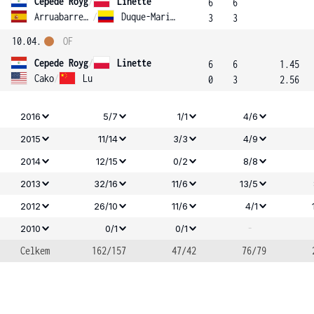
Cepede Royg
/
Linette
6
6
Arruabarrena-Vecino
/
Duque-Marino
3
3
10.04.
OF
Cepede Royg
/
Linette
6
6
1.45
Cako
/
Lu
0
3
2.56
2016
5/7
1/1
4/6
2015
11/14
3/3
4/9
2014
12/15
0/2
8/8
2013
32/16
11/6
13/5
2012
26/10
11/6
4/1
-
2010
0/1
0/1
Celkem
162/157
47/42
76/79