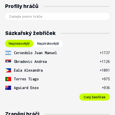
Profily hráčů
Sázkařský žebříček
Nejziskovější
Nejztrátovější
Cerundolo Juan Manuel
+1737
Obradovic Andrea
+1126
Eala Alexandra
+1091
Torres Tiago
+975
Aguiard Enzo
+936
Celý žebříček
Zranění hráči