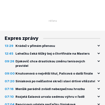
Expres zprávy
13:29
Krádež v přímém přenosu
12:45
Lehečku čeká těžký boj o čtvrtfinále na Masters
09:26
Djokovič chce drastickou změnu tenisových
pravidel
09:00
Knutsonová o největší titul, Palicová o další finále
07:20
Siniaková po nešťastné skreči slaví drtivé vítězství
07:16
Menšík parádně zvládl nebezpečnou hrozbu
07:10
Rozjetá Ealaová urvala sedmou výhru v řadě
07:04
Bencicová udolala parťačku Siniakové