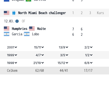
North Miami Beach challenger
1
2
3
Kurs
12.03.
OF
Humphries
/
Waite
7
6
Garcia
/
Lobo
6
2
2001
15/11
13/9
2/2
1999
4/7
3/5
1/2
1998
21/19
15/12
6/6
Celkem
62/60
44/41
17/17