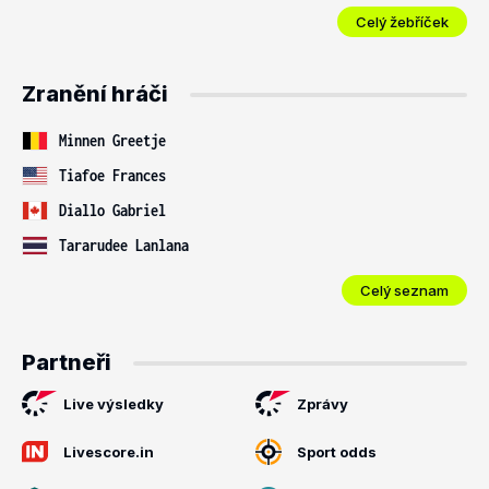
Celý žebříček
Zranění hráči
Minnen Greetje
Tiafoe Frances
Diallo Gabriel
Tararudee Lanlana
Celý seznam
Partneři
Live výsledky
Zprávy
Livescore.in
Sport odds