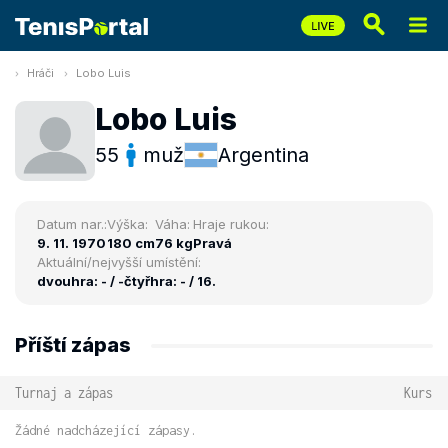
Hráči
Lobo Luis
Lobo Luis
55
muž
Argentina
Datum nar.:
Výška:
Váha:
Hraje rukou:
9. 11. 1970
180 cm
76 kg
Pravá
Aktuální/nejvyšší umístění:
dvouhra: - / -
čtyřhra: - / 16.
Příští zápas
Turnaj a zápas
Kurs
Žádné nadcházející zápasy.