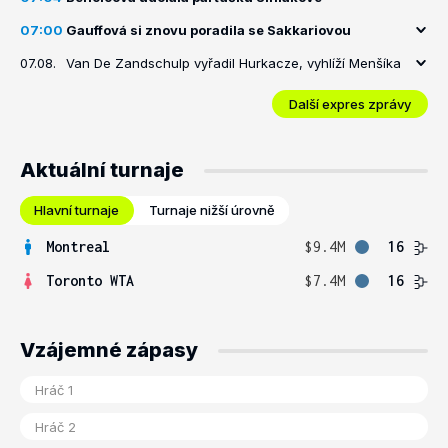
07:00
Gauffová si znovu poradila se Sakkariovou
07.08.
Van De Zandschulp vyřadil Hurkacze, vyhlíží Menšíka
Další expres zprávy
Aktuální turnaje
Hlavní turnaje
Turnaje nižší úrovně
Montreal
$9.4M
16
Toronto WTA
$7.4M
16
Vzájemné zápasy