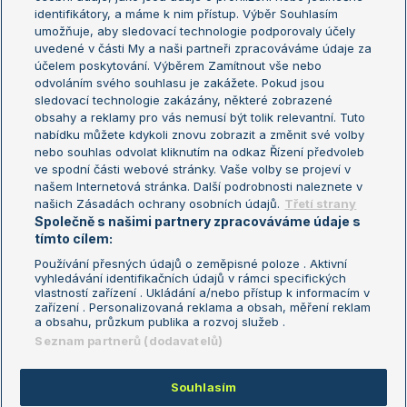
Žebříček WTA (ženy)
French Open
identifikátory, a máme k nim přístup. Výběr Souhlasím
umožňuje, aby sledovací technologie podporovaly účely
Sázkařský žebříček
Wimbledon
uvedené v části My a naši partneři zpracováváme údaje za
US Open
účelem poskytování. Výběrem Zamítnout vše nebo
odvoláním svého souhlasu je zakážete. Pokud jsou
Turnaj mistrů
sledovací technologie zakázány, některé zobrazené
Turnaj mistryň
obsahy a reklamy pro vás nemusí být tolik relevantní. Tuto
Aktualní trendy
nabídku můžete kdykoli znovu zobrazit a změnit své volby
nebo souhlas odvolat kliknutím na odkaz Řízení předvoleb
ve spodní části webové stránky. Vaše volby se projeví v
Fotbalové přestupy
našem Internetová stránka. Další podrobnosti naleznete v
Livesport Daily
našich Zásadách ochrany osobních údajů.
Třetí strany
Společně s našimi partnery zpracováváme údaje s
LS Prague Open
tímto cílem:
Používání přesných údajů o zeměpisné poloze . Aktivní
vyhledávání identifikačních údajů v rámci specifických
vlastností zařízení . Ukládání a/nebo přístup k informacím v
Podmínky užití
Nastavení soukromí
zařízení . Personalizovaná reklama a obsah, měření reklam
GDPR a žurnalistika
Reklama
a obsahu, průzkum publika a rozvoj služeb .
Informace o zpracování osobních
Kontakt
Seznam partnerů (dodavatelů)
údajů
Tiráž
Souhlasím