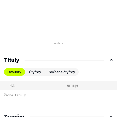
Tituly
Dvouhry
Čtyřhry
Smíšené čtyřhry
Rok
Turnaje
Žádné tituly
Zranění