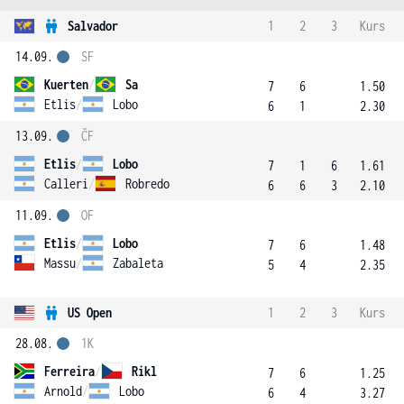
Salvador
1
2
3
Kurs
14.09.
SF
Kuerten
/
Sa
7
6
1.50
Etlis
/
Lobo
6
1
2.30
13.09.
ČF
Etlis
/
Lobo
7
1
6
1.61
Calleri
/
Robredo
6
6
3
2.10
11.09.
OF
Etlis
/
Lobo
7
6
1.48
Massu
/
Zabaleta
5
4
2.35
US Open
1
2
3
Kurs
28.08.
1K
Ferreira
/
Rikl
7
6
1.25
Arnold
/
Lobo
6
4
3.27