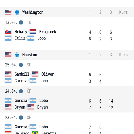
Washington
1
2
3
Kurs
13.08.
1K
Hrbaty
/
Krajicek
4
6
6
Etlis
/
Lobo
6
2
3
Houston
1
2
3
Kurs
25.04.
SF
Gambill
/
Oliver
6
6
Garcia
/
Lobo
3
4
24.04.
ČF
Garcia
/
Lobo
6
6
14
Bryan
/
Bryan
7
3
12
23.04.
OF
Garcia
/
Lobo
7
6
Delgado
/
Saretta
6
3