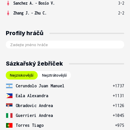
Sanchez A.
-
Bosio V.
3-2
Zhang J.
-
Zhu C.
2-2
Profily hráčů
Sázkařský žebříček
Nejziskovější
Nejztrátovější
Cerundolo Juan Manuel
+1737
Eala Alexandra
+1131
Obradovic Andrea
+1126
Guerrieri Andrea
+1045
Torres Tiago
+975