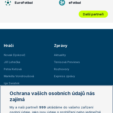
EuroFotbal
eFotbal
Další partneři
Hráči
Zprávy
Novak Djokovič
Aktuality
Jiří Lehečka
Tenisová Previews
Petra Kvitová
Rozhovory
Markéta Vondroušová
Express zprávy
Iga Swiatek
Marie Bouzková
Ochrana vašich osobních údajů nás
Žebříčky
Kalendář turnajů
zajímá
My a naši partneři
999
ukládáme do vašeho zařízení
Žebříček ATP (muži)
Australian Open
osobní údaje, jako jsou údaje o prohlížení nebo jedinečné