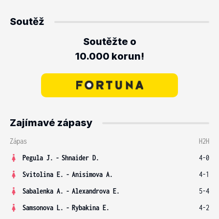
Soutěž
Soutěžte o
10.000 korun!
Zajímavé zápasy
Zápas
H2H
Pegula J.
-
Shnaider D.
4-0
Svitolina E.
-
Anisimova A.
4-1
Sabalenka A.
-
Alexandrova E.
5-4
Samsonova L.
-
Rybakina E.
4-2