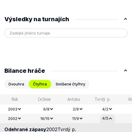
Výsledky na turnajích
Bilance hráče
Dvouhra
Čtyřhra
Smíšené čtyřhry
Rok
Celkem
Antuka
Tvrdý p.
H
2003
6/8
2/6
4/2
4/5
2002
16/15
11/9
Odehrané zápasy
2002
Tvrdý p.