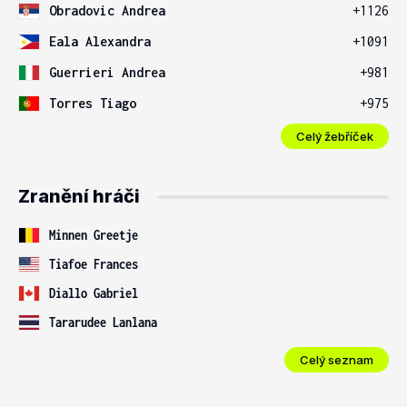
Obradovic Andrea
+1126
Eala Alexandra
+1091
Guerrieri Andrea
+981
Torres Tiago
+975
Celý žebříček
Zranění hráči
Minnen Greetje
Tiafoe Frances
Diallo Gabriel
Tararudee Lanlana
Celý seznam