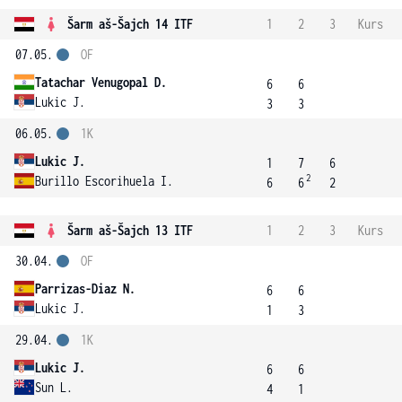
Šarm aš-Šajch 14 ITF
1
2
3
Kurs
07.05.
OF
Tatachar Venugopal D.
6
6
Lukic J.
3
3
06.05.
1K
Lukic J.
1
7
6
2
Burillo Escorihuela I.
6
6
2
Šarm aš-Šajch 13 ITF
1
2
3
Kurs
30.04.
OF
Parrizas-Diaz N.
6
6
Lukic J.
1
3
29.04.
1K
Lukic J.
6
6
Sun L.
4
1