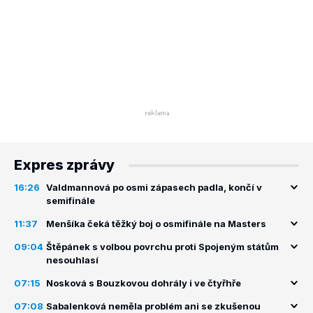
Expres zprávy
16:26
Valdmannová po osmi zápasech padla, končí v
semifinále
11:37
Menšíka čeká těžký boj o osmifinále na Masters
09:04
Štěpánek s volbou povrchu proti Spojeným státům
nesouhlasí
07:15
Nosková s Bouzkovou dohrály i ve čtyřhře
07:08
Sabalenková neměla problém ani se zkušenou