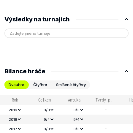
Výsledky na turnajích
Bilance hráče
Dvouhra
Čtyřhra
Smíšené čtyřhry
Rok
Celkem
Antuka
Tvrdý p.
H
-
2019
3/3
3/3
-
2018
9/4
9/4
-
2017
3/3
3/3