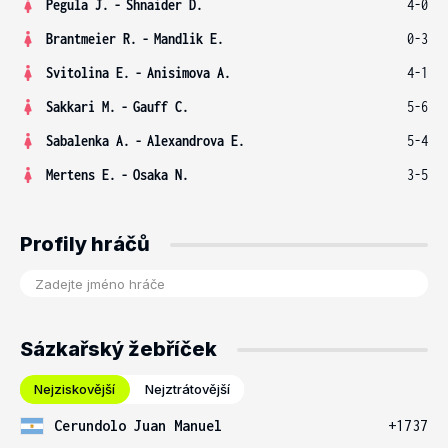
Pegula J.
-
Shnaider D.
4-0
Brantmeier R.
-
Mandlik E.
0-3
Svitolina E.
-
Anisimova A.
4-1
Sakkari M.
-
Gauff C.
5-6
Sabalenka A.
-
Alexandrova E.
5-4
Mertens E.
-
Osaka N.
3-5
Profily hráčů
Sázkařský žebříček
Nejziskovější
Nejztrátovější
Cerundolo Juan Manuel
+1737