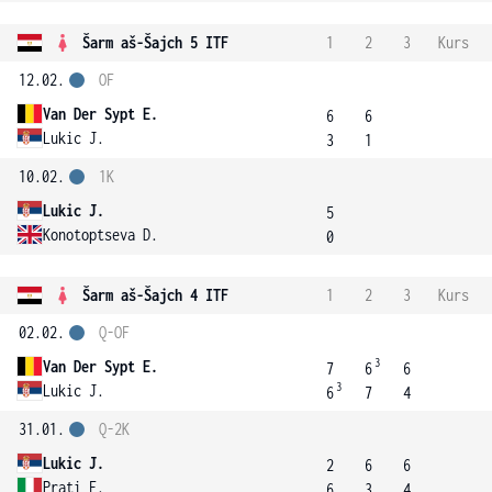
Šarm aš-Šajch 5 ITF
1
2
3
Kurs
12.02.
OF
Van Der Sypt E.
6
6
Lukic J.
3
1
10.02.
1K
Lukic J.
5
Konotoptseva D.
0
Šarm aš-Šajch 4 ITF
1
2
3
Kurs
02.02.
Q-OF
3
Van Der Sypt E.
7
6
6
3
Lukic J.
6
7
4
31.01.
Q-2K
Lukic J.
2
6
6
Prati F.
6
3
4