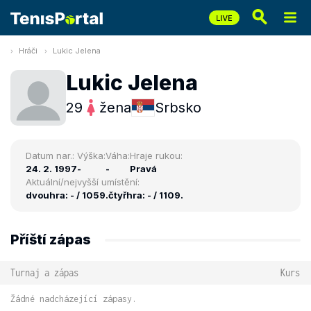
Hráči
Lukic Jelena
Lukic Jelena
29
žena
Srbsko
Datum nar.:
Výška:
Váha:
Hraje rukou:
24. 2. 1997
-
-
Pravá
Aktuální/nejvyšší umístění:
dvouhra: - / 1059.
čtyřhra: - / 1109.
Příští zápas
Turnaj a zápas
Kurs
Žádné nadcházející zápasy.