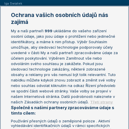
Iga Swiatek
Marie Bouzková
Ochrana vašich osobních údajů nás
Žebříčky
Kalendář turnajů
zajímá
My a naši partneři
999
ukládáme do vašeho zařízení
Žebříček ATP (muži)
Australian Open
osobní údaje, jako jsou údaje o prohlížení nebo jedinečné
Žebříček WTA (ženy)
French Open
identifikátory, a máme k nim přístup. Výběr Souhlasím
umožňuje, aby sledovací technologie podporovaly účely
Sázkařský žebříček
Wimbledon
uvedené v části My a naši partneři zpracováváme údaje za
US Open
účelem poskytování. Výběrem Zamítnout vše nebo
odvoláním svého souhlasu je zakážete. Pokud jsou
Turnaj mistrů
sledovací technologie zakázány, některé zobrazené
Turnaj mistryň
obsahy a reklamy pro vás nemusí být tolik relevantní. Tuto
Aktualní trendy
nabídku můžete kdykoli znovu zobrazit a změnit své volby
nebo souhlas odvolat kliknutím na odkaz Řízení předvoleb
ve spodní části webové stránky. Vaše volby se projeví v
Fotbalové přestupy
našem Internetová stránka. Další podrobnosti naleznete v
Livesport Daily
našich Zásadách ochrany osobních údajů.
Třetí strany
Společně s našimi partnery zpracováváme údaje s
LS Prague Open
tímto cílem:
Používání přesných údajů o zeměpisné poloze . Aktivní
vyhledávání identifikačních údajů v rámci specifických