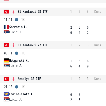
El Kantaoui 28 ITF
1
2
3
Kurs
11.11.
1K
Sarrazin L.
2
6
6
Lukic J.
6
4
2
El Kantaoui 27 ITF
1
2
3
Kurs
03.11.
1K
Hobgarski K.
1
6
6
Lukic J.
6
4
0
Antalya 30 ITF
1
2
3
Kurs
21.10.
1K
Fomina-Klotz A.
6
7
Lukic J.
2
5