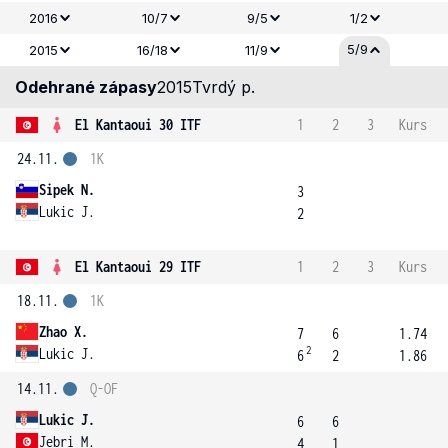
2016
10/7
9/5
1/2
5/9
2015
16/18
11/9
Odehrané zápasy
2015
Tvrdý p.
El Kantaoui 30 ITF
1
2
3
Kurs
24.11.
1K
Sipek N.
3
Lukic J.
2
El Kantaoui 29 ITF
1
2
3
Kurs
18.11.
1K
Zhao X.
7
6
1.74
2
Lukic J.
6
2
1.86
14.11.
Q-OF
Lukic J.
6
6
Jebri M.
4
1