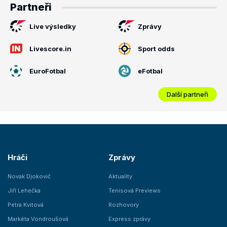
Partneři
Live výsledky
Zprávy
Livescore.in
Sport odds
EuroFotbal
eFotbal
Další partneři
Hráči
Zprávy
Novak Djokovič
Aktuality
Jiří Lehečka
Tenisová Previews
Petra Kvitová
Rozhovory
Markéta Vondroušová
Express zprávy