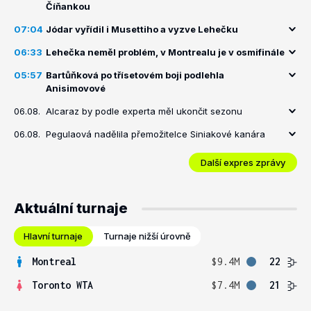
Číňankou
07:04
Jódar vyřídil i Musettiho a vyzve Lehečku
06:33
Lehečka neměl problém, v Montrealu je v osmifinále
05:57
Bartůňková po třísetovém boji podlehla
Anisimovové
06.08.
Alcaraz by podle experta měl ukončit sezonu
06.08.
Pegulaová nadělila přemožitelce Siniakové kanára
Další expres zprávy
Aktuální turnaje
Hlavní turnaje
Turnaje nižší úrovně
Montreal
$9.4M
22
Toronto WTA
$7.4M
21