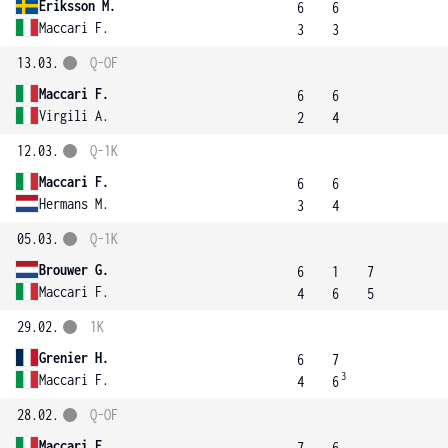
Eriksson M.
6
6
Maccari F.
3
3
13.03.
Q-OF
Maccari F.
6
6
Virgili A.
2
4
12.03.
Q-1K
Maccari F.
6
6
Hermans M.
3
4
05.03.
Q-1K
Brouwer G.
6
1
7
Maccari F.
4
6
5
29.02.
1K
Grenier H.
6
7
3
Maccari F.
4
6
28.02.
Q-OF
Maccari F.
7
6