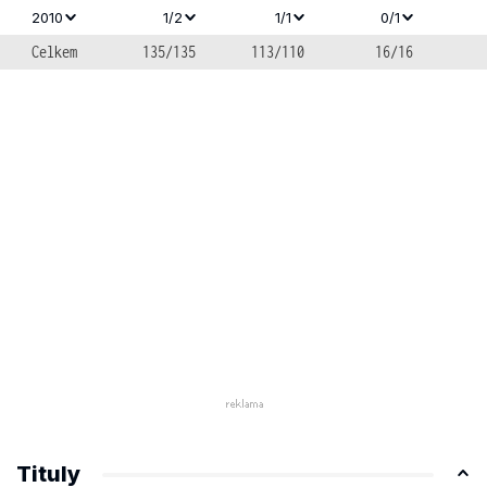
2010
1/2
1/1
0/1
Celkem
135/135
113/110
16/16
Tituly