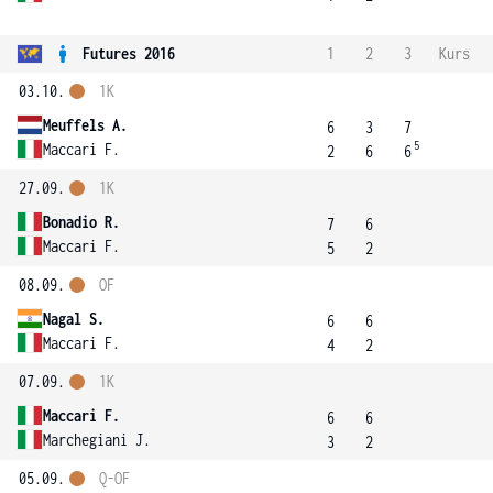
Futures 2016
1
2
3
Kurs
03.10.
1K
Meuffels A.
6
3
7
5
Maccari F.
2
6
6
27.09.
1K
Bonadio R.
7
6
Maccari F.
5
2
08.09.
OF
Nagal S.
6
6
Maccari F.
4
2
07.09.
1K
Maccari F.
6
6
Marchegiani J.
3
2
05.09.
Q-OF