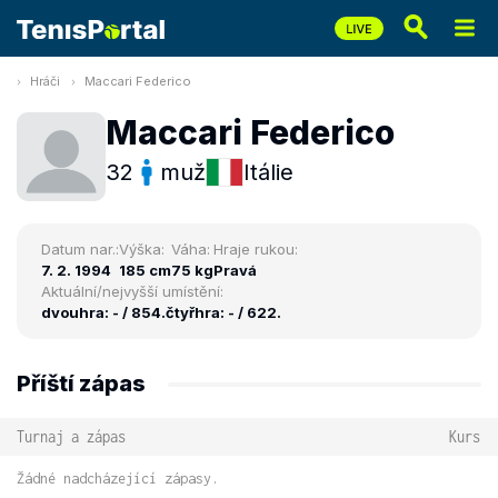
Hráči
Maccari Federico
Maccari Federico
32
muž
Itálie
Datum nar.:
Výška:
Váha:
Hraje rukou:
7. 2. 1994
185 cm
75 kg
Pravá
Aktuální/nejvyšší umístění:
dvouhra: - / 854.
čtyřhra: - / 622.
Příští zápas
Turnaj a zápas
Kurs
Žádné nadcházející zápasy.