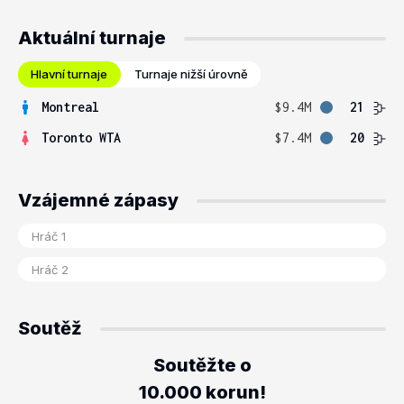
Aktuální turnaje
Hlavní turnaje
Turnaje nižší úrovně
Montreal
$9.4M
21
Toronto WTA
$7.4M
20
Vzájemné zápasy
Soutěž
Soutěžte o
10.000 korun!