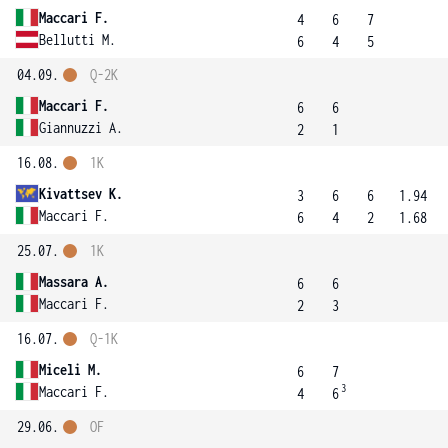
Maccari F.
4
6
7
Bellutti M.
6
4
5
04.09.
Q-2K
Maccari F.
6
6
Giannuzzi A.
2
1
16.08.
1K
Kivattsev K.
3
6
6
1.94
Maccari F.
6
4
2
1.68
25.07.
1K
Massara A.
6
6
Maccari F.
2
3
16.07.
Q-1K
Miceli M.
6
7
3
Maccari F.
4
6
29.06.
OF