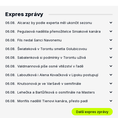
Expres zprávy
06.08.
Alcaraz by podle experta měl ukončit sezonu
06.08.
Pegulaová nadělila přemožitelce Siniakové kanára
06.08.
Fils nedal šanci Navonemu
06.08.
Šwiateková v Torontu smetla Golubicovou
06.08.
Sabalenková si podmínky v Torontu užívá
06.08.
Valdmannová píše osmé vítězství v řadě
06.08.
Laboutková i Alena Kovačková v Lipsku postupují
06.08.
Knutsonová je ve Varšavě v semifinále
06.08.
Lehečka a Bartůňková o osmifinále na Masters
06.08.
Monfils nadělil Tienovi kanára, přesto padl
Další expres zprávy