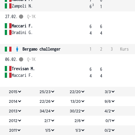
3
Zampoli N.
6
1
27.02.
Q-1K
Maccari F.
6
6
Oradini G.
4
4
Bergamo challenger
1
2
3
Kurs
06.02.
Q-1K
Trevisan M.
6
6
Maccari F.
4
4
2015
25/23
22/20
3/3
2014
22/26
13/20
9/6
2013
34/24
30/22
4/2
2012
2/7
2/6
0/1
2011
1/5
1/3
0/2