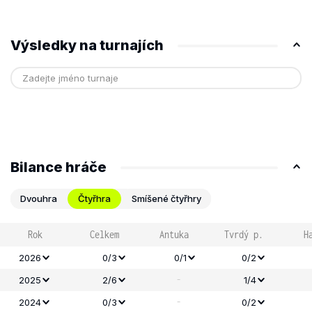
Výsledky na turnajích
Bilance hráče
Dvouhra
Čtyřhra
Smíšené čtyřhry
Rok
Celkem
Antuka
Tvrdý p.
H
2026
0/3
0/1
0/2
-
2025
2/6
1/4
-
2024
0/3
0/2