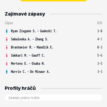
Zajímavé zápasy
Zápas
H2H
Ryan Ziegann S.
-
Gadecki T.
3-0
Sabalenka A.
-
Zhang S.
4-1
Brantmeier R.
-
Mandlik E.
0-3
Sakkari M.
-
Gauff C.
5-6
Mertens E.
-
Osaka N.
3-5
Norrie C.
-
De Minaur A.
3-3
Profily hráčů