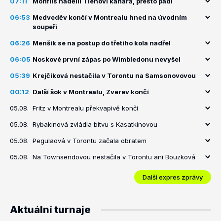
07:11
Monfils nadělil Tienovi kanára, přesto padl
06:53
Medveděv končí v Montrealu hned na úvodním
soupeři
06:26
Menšík se na postup do třetího kola nadřel
06:05
Noskové první zápas po Wimbledonu nevyšel
05:39
Krejčíková nestačila v Torontu na Samsonovovou
00:12
Další šok v Montrealu, Zverev končí
05.08.
Fritz v Montrealu překvapivě končí
05.08.
Rybakinová zvládla bitvu s Kasatkinovou
05.08.
Pegulaová v Torontu začala obratem
05.08.
Na Townsendovou nestačila v Torontu ani Bouzková
Další expres zprávy
Aktuální turnaje