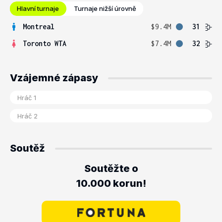
Hlavní turnaje
Turnaje nižší úrovně
Montreal
$9.4M
31
Toronto WTA
$7.4M
32
Vzájemné zápasy
Soutěž
Soutěžte o
10.000 korun!