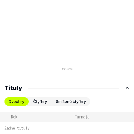
Tituly
Dvouhry
Čtyřhry
Smíšené čtyřhry
Rok
Turnaje
Žádné tituly