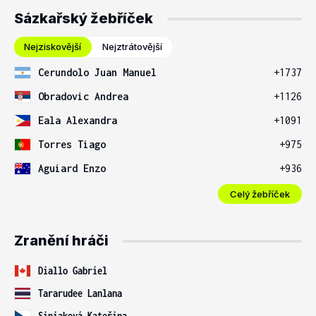
Sázkařský žebříček
Nejziskovější
Nejztrátovější
Cerundolo Juan Manuel
+1737
Obradovic Andrea
+1126
Eala Alexandra
+1091
Torres Tiago
+975
Aguiard Enzo
+936
Celý žebříček
Zranění hráči
Diallo Gabriel
Tararudee Lanlana
Siniaková Kateřina