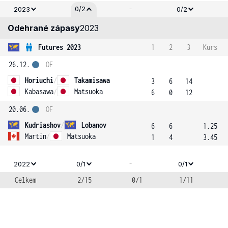
-
0/2
2023
0/2
Odehrané zápasy
2023
Futures 2023
1
2
3
Kurs
26.12.
OF
Horiuchi
/
Takamisawa
3
6
14
Kabasawa
/
Matsuoka
6
0
12
20.06.
OF
Kudriashov
/
Lobanov
6
6
1.25
Martin
/
Matsuoka
1
4
3.45
-
2022
0/1
0/1
Celkem
2/15
0/1
1/11