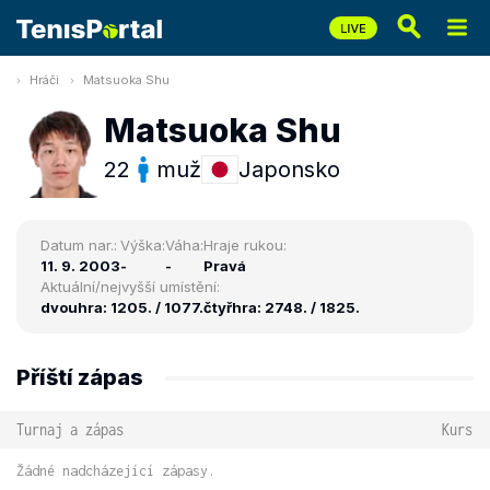
Hráči
Matsuoka Shu
Matsuoka Shu
22
muž
Japonsko
Datum nar.:
Výška:
Váha:
Hraje rukou:
11. 9. 2003
-
-
Pravá
Aktuální/nejvyšší umístění:
dvouhra: 1205. / 1077.
čtyřhra: 2748. / 1825.
Příští zápas
Turnaj a zápas
Kurs
Žádné nadcházející zápasy.