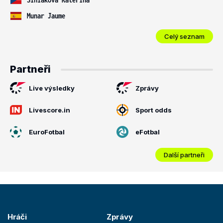
Munar Jaume
Celý seznam
Partneři
Live výsledky
Zprávy
Livescore.in
Sport odds
EuroFotbal
eFotbal
Další partneři
Hráči
Zprávy