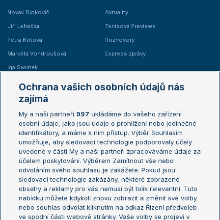
Novak Djokovič
Aktuality
Jiří Lehečka
Tenisová Previews
Petra Kvitová
Rozhovory
Markéta Vondroušová
Express zprávy
Iga Swiatek
Marie Bouzková
Ochrana vašich osobních údajů nás
Žebříčky
Kalendář turnajů
zajímá
My a naši partneři
997
ukládáme do vašeho zařízení
Žebříček ATP (muži)
Australian Open
osobní údaje, jako jsou údaje o prohlížení nebo jedinečné
Žebříček WTA (ženy)
French Open
identifikátory, a máme k nim přístup. Výběr Souhlasím
umožňuje, aby sledovací technologie podporovaly účely
Sázkařský žebříček
Wimbledon
uvedené v části My a naši partneři zpracováváme údaje za
US Open
účelem poskytování. Výběrem Zamítnout vše nebo
odvoláním svého souhlasu je zakážete. Pokud jsou
Turnaj mistrů
sledovací technologie zakázány, některé zobrazené
Turnaj mistryň
obsahy a reklamy pro vás nemusí být tolik relevantní. Tuto
Aktualní trendy
nabídku můžete kdykoli znovu zobrazit a změnit své volby
nebo souhlas odvolat kliknutím na odkaz Řízení předvoleb
ve spodní části webové stránky. Vaše volby se projeví v
Fotbalové přestupy