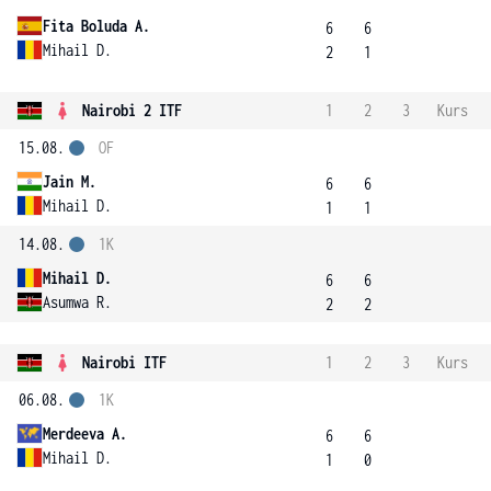
Fita Boluda A.
6
6
Mihail D.
2
1
Nairobi 2 ITF
1
2
3
Kurs
15.08.
OF
Jain M.
6
6
Mihail D.
1
1
14.08.
1K
Mihail D.
6
6
Asumwa R.
2
2
Nairobi ITF
1
2
3
Kurs
06.08.
1K
Merdeeva A.
6
6
Mihail D.
1
0