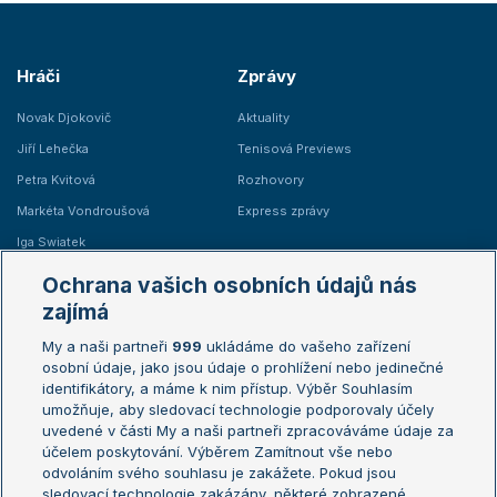
Hráči
Zprávy
Novak Djokovič
Aktuality
Jiří Lehečka
Tenisová Previews
Petra Kvitová
Rozhovory
Markéta Vondroušová
Express zprávy
Iga Swiatek
Marie Bouzková
Ochrana vašich osobních údajů nás
Žebříčky
Kalendář turnajů
zajímá
My a naši partneři
999
ukládáme do vašeho zařízení
Žebříček ATP (muži)
Australian Open
osobní údaje, jako jsou údaje o prohlížení nebo jedinečné
Žebříček WTA (ženy)
French Open
identifikátory, a máme k nim přístup. Výběr Souhlasím
umožňuje, aby sledovací technologie podporovaly účely
Sázkařský žebříček
Wimbledon
uvedené v části My a naši partneři zpracováváme údaje za
US Open
účelem poskytování. Výběrem Zamítnout vše nebo
odvoláním svého souhlasu je zakážete. Pokud jsou
Turnaj mistrů
sledovací technologie zakázány, některé zobrazené