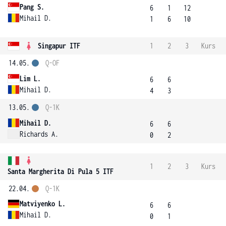
Pang S.
6
1
12
Mihail D.
1
6
10
Singapur ITF
1
2
3
Kurs
14.05.
Q-OF
Lim L.
6
6
Mihail D.
4
3
13.05.
Q-1K
Mihail D.
6
6
Richards A.
0
2
1
2
3
Kurs
Santa Margherita Di Pula 5 ITF
22.04.
Q-1K
Matviyenko L.
6
6
Mihail D.
0
1