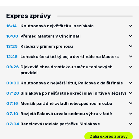
Expres zprávy
16:14
Knutsonová největší titul nezískala
16:00
Přehled Masters v Cincinnati
13:29
Krádež v přímém přenosu
12:45
Lehečku čeká těžký boj o čtvrtfinále na Masters
09:26
Djokovič chce drastickou změnu tenisových
pravidel
09:00
Knutsonová o největší titul, Palicová o další finále
07:20
Siniaková po nešťastné skreči slaví drtivé vítězství
07:16
Menšík parádně zvládl nebezpečnou hrozbu
07:10
Rozjetá Ealaová urvala sedmou výhru v řadě
07:04
Bencicová udolala parťačku Siniakové
Další expres zprávy