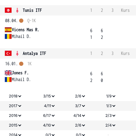
Tunis ITF
1
2
3
Kurs
08.04.
Q-1K
Vicens Mas R.
6
6
Mihail D.
1
2
Antalya ITF
1
2
3
Kurs
16.01.
1K
Jones F.
6
6
Mihail D.
2
0
2018
3/15
2/6
1/9
2017
4/11
3/7
1/3
2016
6/17
4/14
2/3
2015
4/10
2/6
2/4
-
2014
0/1
0/1