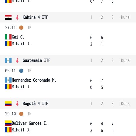
Mihail D.
6
7
8
Káhira 4 ITF
1
2
3
Kurs
27.11.
1K
Gai C.
6
6
Mihail D.
3
1
Guatemala ITF
1
2
3
Kurs
05.11.
1K
Hernandez Coronado M.
6
7
Mihail D.
0
5
Bogotá 4 ITF
1
2
3
Kurs
29.10.
1K
Bolivar Garces I.
6
4
7
Mihail D.
3
6
5