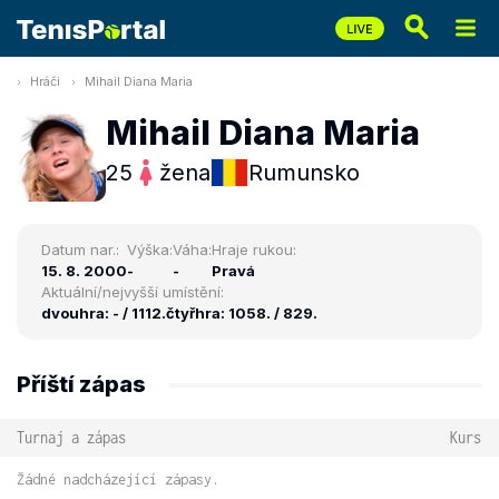
Hráči
Mihail Diana Maria
Mihail Diana Maria
25
žena
Rumunsko
Datum nar.:
Výška:
Váha:
Hraje rukou:
15. 8. 2000
-
-
Pravá
Aktuální/nejvyšší umístění:
dvouhra: - / 1112.
čtyřhra: 1058. / 829.
Příští zápas
Turnaj a zápas
Kurs
Žádné nadcházející zápasy.