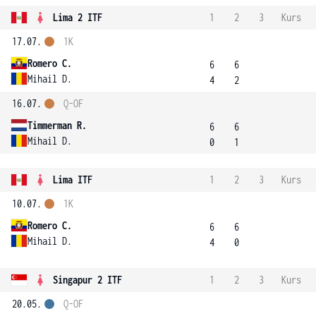
Lima 2 ITF
1
2
3
Kurs
17.07.
1K
Romero C.
6
6
Mihail D.
4
2
16.07.
Q-OF
Timmerman R.
6
6
Mihail D.
0
1
Lima ITF
1
2
3
Kurs
10.07.
1K
Romero C.
6
6
Mihail D.
4
0
Singapur 2 ITF
1
2
3
Kurs
20.05.
Q-OF