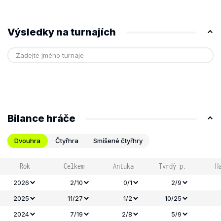
Výsledky na turnajích
Bilance hráče
Dvouhra
Čtyřhra
Smíšené čtyřhry
Rok
Celkem
Antuka
Tvrdý p.
H
2026
2/10
0/1
2/9
2025
11/27
1/2
10/25
2024
7/19
2/8
5/9