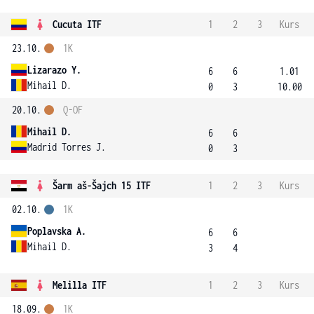
Cucuta ITF
1
2
3
Kurs
23.10.
1K
Lizarazo Y.
6
6
1.01
Mihail D.
0
3
10.00
20.10.
Q-OF
Mihail D.
6
6
Madrid Torres J.
0
3
Šarm aš-Šajch 15 ITF
1
2
3
Kurs
02.10.
1K
Poplavska A.
6
6
Mihail D.
3
4
Melilla ITF
1
2
3
Kurs
18.09.
1K