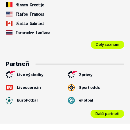
Minnen Greetje
Tiafoe Frances
Diallo Gabriel
Tararudee Lanlana
Celý seznam
Partneři
Live výsledky
Zprávy
Livescore.in
Sport odds
EuroFotbal
eFotbal
Další partneři