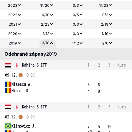
2023
11/26
0/3
11/23
2022
0/10
0/5
0/3
2021
2/23
0/3
2/19
2020
1/13
0/3
1/10
3/18
2019
1/12
2/6
Odehrané zápasy
2019
Káhira 6 ITF
1
2
3
Kurs
09.12.
Q-2K
Nitescu A.
6
6
Mihail D.
4
0
Káhira 5 ITF
1
2
3
Kurs
02.12.
Q-2K
Klimovicz J.
7
5
10
5