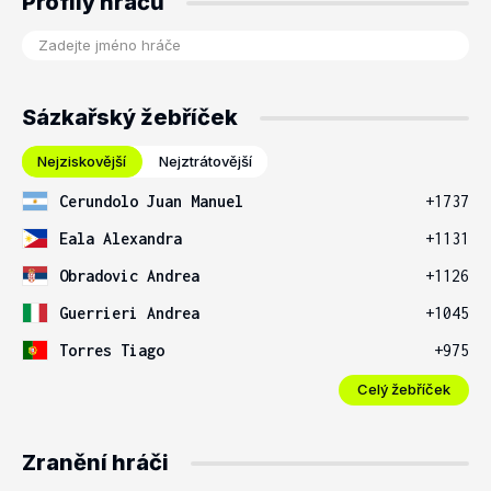
Profily hráčů
Sázkařský žebříček
Nejziskovější
Nejztrátovější
Cerundolo Juan Manuel
+1737
Eala Alexandra
+1131
Obradovic Andrea
+1126
Guerrieri Andrea
+1045
Torres Tiago
+975
Celý žebříček
Zranění hráči