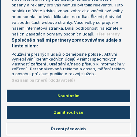
Turnaj mistryň
obsahy a reklamy pro vás nemusí být tolik relevantní. Tuto
Aktualní trendy
nabídku můžete kdykoli znovu zobrazit a změnit své volby
nebo souhlas odvolat kliknutím na odkaz Řízení předvoleb
ve spodní části webové stránky. Vaše volby se projeví v
Fotbalové přestupy
našem Internetová stránka. Další podrobnosti naleznete v
Livesport Daily
našich Zásadách ochrany osobních údajů.
Třetí strany
Společně s našimi partnery zpracováváme údaje s
LS Prague Open
tímto cílem:
Používání přesných údajů o zeměpisné poloze . Aktivní
vyhledávání identifikačních údajů v rámci specifických
vlastností zařízení . Ukládání a/nebo přístup k informacím v
Podmínky užití
Nastavení soukromí
zařízení . Personalizovaná reklama a obsah, měření reklam
GDPR a žurnalistika
Reklama
a obsahu, průzkum publika a rozvoj služeb .
Informace o zpracování osobních
Kontakt
Seznam partnerů (dodavatelů)
údajů
Tiráž
Souhlasím
Copyright © 2008-2026 TenisPortal.cz. Využíváme zpravodajství ČTK.
Zamítnout vše
Řízení předvoleb