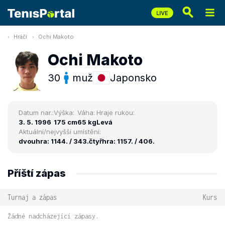
Hráči
Ochi Makoto
Ochi Makoto
30
muž
Japonsko
Datum nar.:
Výška:
Váha:
Hraje rukou:
3. 5. 1996
175 cm
65 kg
Levá
Aktuální/nejvyšší umístění:
dvouhra: 1144. / 343.
čtyřhra: 1157. / 406.
Příští zápas
Turnaj a zápas
Kurs
Žádné nadcházející zápasy.