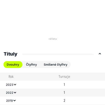
Tituly
Dvouhry
Čtyřhry
Smíšené čtyřhry
Rok
Turnaje
1
2023
1
2022
2
2019