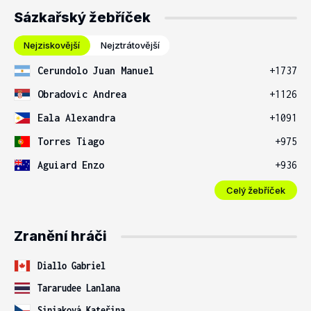
Sázkařský žebříček
Nejziskovější
Nejztrátovější
Cerundolo Juan Manuel
+1737
Obradovic Andrea
+1126
Eala Alexandra
+1091
Torres Tiago
+975
Aguiard Enzo
+936
Celý žebříček
Zranění hráči
Diallo Gabriel
Tararudee Lanlana
Siniaková Kateřina