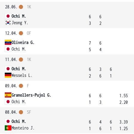
28.06.
1K
Ochi M.
6
6
Jeong Y.
3
2
12.04.
OF
Oliveira G.
7
6
Ochi M.
5
4
11.04.
1K
Ochi M.
6
3
6
Wessels L.
2
6
1
09.04.
F
Granollers-Pujol G.
6
6
1.55
Ochi M.
1
3
2.20
08.04.
SF
Ochi M.
6
4
6
3.39
Monteiro J.
1
6
1
1.25