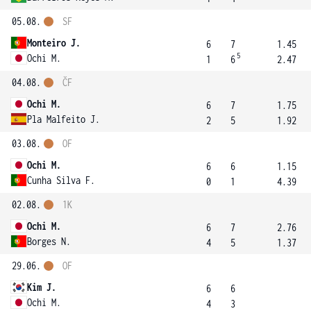
05.08.
SF
Monteiro J.
6
7
1.45
5
Ochi M.
1
6
2.47
04.08.
ČF
Ochi M.
6
7
1.75
Pla Malfeito J.
2
5
1.92
03.08.
OF
Ochi M.
6
6
1.15
Cunha Silva F.
0
1
4.39
02.08.
1K
Ochi M.
6
7
2.76
Borges N.
4
5
1.37
29.06.
OF
Kim J.
6
6
Ochi M.
4
3