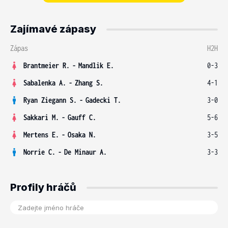
Zajímavé zápasy
Zápas
H2H
Brantmeier R.
-
Mandlik E.
0-3
Sabalenka A.
-
Zhang S.
4-1
Ryan Ziegann S.
-
Gadecki T.
3-0
Sakkari M.
-
Gauff C.
5-6
Mertens E.
-
Osaka N.
3-5
Norrie C.
-
De Minaur A.
3-3
Profily hráčů