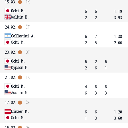
15.03.
1K
Ochi M.
6
6
1.19
Walkin B.
2
2
3.93
24.02.
ČF
Collarini A.
6
7
1.38
Ochi M.
2
5
2.66
23.02.
OF
Ochi M.
6
2
6
Kypson P.
2
6
1
21.02.
1K
Ochi M.
4
6
6
Austin G.
6
3
3
17.02.
ČF
Linzer M.
6
6
1.20
Ochi M.
1
3
3.60
16.02.
OF