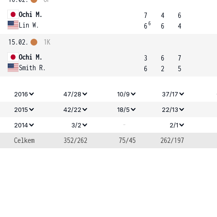
Ochi M.
7
4
6
6
Lin W.
6
6
4
15.02.
1K
Ochi M.
3
6
7
Smith R.
6
2
5
2016
47/28
10/9
37/17
2015
42/22
18/5
22/13
-
2014
3/2
2/1
Celkem
352/262
75/45
262/197