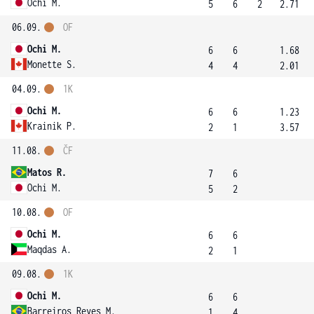
Ochi M.
5
6
2
2.71
06.09.
OF
Ochi M.
6
6
1.68
Monette S.
4
4
2.01
04.09.
1K
Ochi M.
6
6
1.23
Krainik P.
2
1
3.57
11.08.
ČF
Matos R.
7
6
Ochi M.
5
2
10.08.
OF
Ochi M.
6
6
Maqdas A.
2
1
09.08.
1K
Ochi M.
6
6
Barreiros Reyes M.
1
4