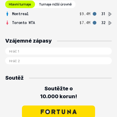
Hlavní turnaje
Turnaje nižší úrovně
Montreal
$9.4M
31
Toronto WTA
$7.4M
32
Vzájemné zápasy
Soutěž
Soutěžte o
10.000 korun!