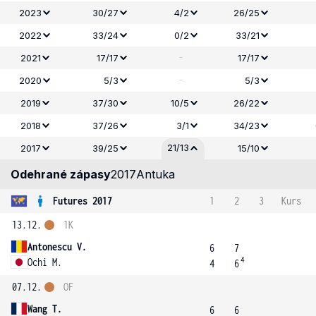
2023
30/27
4/2
26/25
2022
33/24
0/2
33/21
-
2021
17/17
17/17
-
2020
5/3
5/3
2019
37/30
10/5
26/22
2018
37/26
3/1
34/23
21/13
2017
39/25
15/10
Odehrané zápasy
2017
Antuka
Futures 2017
1
2
3
Kurs
13.12.
1K
Antonescu V.
6
7
4
Ochi M.
4
6
07.12.
OF
Wang T.
6
6