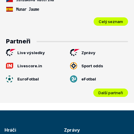
Munar Jaume
Celý seznam
Partneři
Live výsledky
Zprávy
Livescore.in
Sport odds
EuroFotbal
eFotbal
Další partneři
Hráči
Zprávy