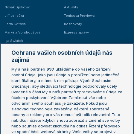
Novak Djokovič
Aktuality
Jiří Lehečka
Tenisová Previews
Petra Kvitová
Rozhovory
Markéta Vondroušová
Express zprávy
Iga Swiatek
Marie Bouzková
Ochrana vašich osobních údajů nás
Žebříčky
Kalendář turnajů
zajímá
My a naši partneři
997
ukládáme do vašeho zařízení
Žebříček ATP (muži)
Australian Open
osobní údaje, jako jsou údaje o prohlížení nebo jedinečné
Žebříček WTA (ženy)
French Open
identifikátory, a máme k nim přístup. Výběr Souhlasím
umožňuje, aby sledovací technologie podporovaly účely
Sázkařský žebříček
Wimbledon
uvedené v části My a naši partneři zpracováváme údaje za
US Open
účelem poskytování. Výběrem Zamítnout vše nebo
odvoláním svého souhlasu je zakážete. Pokud jsou
Turnaj mistrů
sledovací technologie zakázány, některé zobrazené
Turnaj mistryň
obsahy a reklamy pro vás nemusí být tolik relevantní. Tuto
Aktualní trendy
nabídku můžete kdykoli znovu zobrazit a změnit své volby
nebo souhlas odvolat kliknutím na odkaz Řízení předvoleb
ve spodní části webové stránky. Vaše volby se projeví v
Fotbalové přestupy