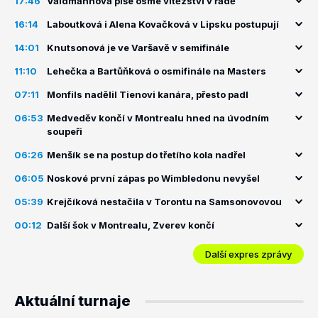
17:46
Valdmannová píše osmé vítězství v řadě
16:14
Laboutková i Alena Kovačková v Lipsku postupují
14:01
Knutsonová je ve Varšavě v semifinále
11:10
Lehečka a Bartůňková o osmifinále na Masters
07:11
Monfils nadělil Tienovi kanára, přesto padl
06:53
Medveděv končí v Montrealu hned na úvodním
soupeři
06:26
Menšík se na postup do třetího kola nadřel
06:05
Noskové první zápas po Wimbledonu nevyšel
05:39
Krejčíková nestačila v Torontu na Samsonovovou
00:12
Další šok v Montrealu, Zverev končí
Další expres zprávy
Aktuální turnaje