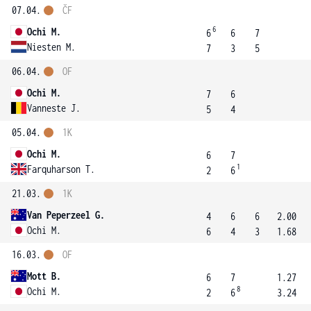
07.04.
ČF
6
Ochi M.
6
6
7
Niesten M.
7
3
5
06.04.
OF
Ochi M.
7
6
Vanneste J.
5
4
05.04.
1K
Ochi M.
6
7
1
Farquharson T.
2
6
21.03.
1K
Van Peperzeel G.
4
6
6
2.00
Ochi M.
6
4
3
1.68
16.03.
OF
Mott B.
6
7
1.27
8
Ochi M.
2
6
3.24