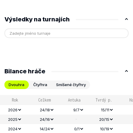
Výsledky na turnajích
Bilance hráče
Dvouhra
Čtyřhra
Smíšené čtyřhry
Rok
Celkem
Antuka
Tvrdý p.
H
2026
24/18
9/7
15/11
-
2025
24/16
20/15
2024
14/24
0/1
10/19