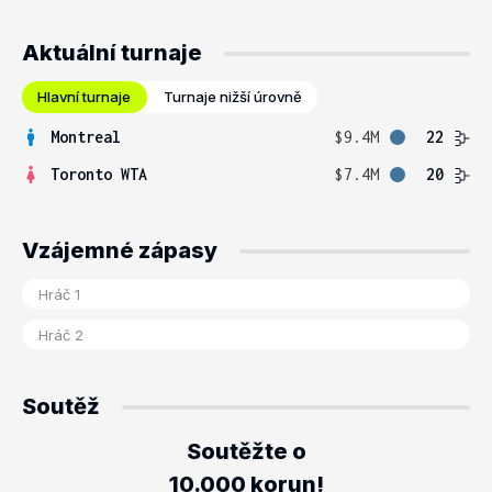
Aktuální turnaje
Hlavní turnaje
Turnaje nižší úrovně
Montreal
$9.4M
22
Toronto WTA
$7.4M
20
Vzájemné zápasy
Soutěž
Soutěžte o
10.000 korun!