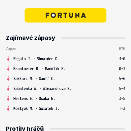
Zajímavé zápasy
Zápas
H2H
Pegula J.
-
Shnaider D.
4-0
Brantmeier R.
-
Mandlik E.
0-3
Sakkari M.
-
Gauff C.
5-6
Sabalenka A.
-
Alexandrova E.
5-4
Mertens E.
-
Osaka N.
3-5
Kostyuk M.
-
Swiatek I.
1-3
Profily hráčů