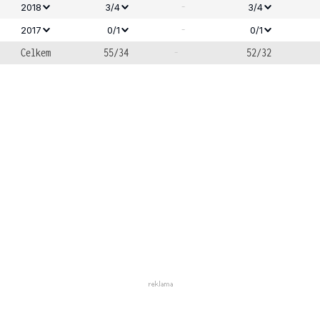
-
2018
3/4
3/4
-
2017
0/1
0/1
Celkem
55/34
-
52/32