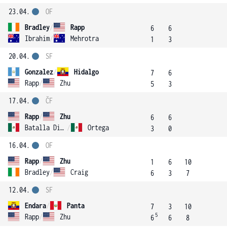
23.04.
OF
Bradley
/
Rapp
6
6
Ibrahim
/
Mehrotra
1
3
20.04.
SF
Gonzalez
/
Hidalgo
7
6
Rapp
/
Zhu
5
3
17.04.
ČF
Rapp
/
Zhu
6
6
Batalla Diez
/
Ortega
3
0
16.04.
OF
Rapp
/
Zhu
1
6
10
Bradley
/
Craig
6
3
7
12.04.
SF
Endara
/
Panta
7
3
10
5
Rapp
/
Zhu
6
6
8