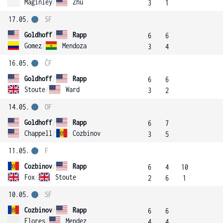
Maginley
/
Zhu
3
1
17.05.
SF
Goldhoff
/
Rapp
6
6
Gomez
/
Mendoza
3
4
16.05.
ČF
Goldhoff
/
Rapp
6
6
Stoute
/
Ward
3
2
14.05.
OF
Goldhoff
/
Rapp
6
7
Chappell
/
Cozbinov
3
5
11.05.
F
Cozbinov
/
Rapp
6
4
10
Fox
/
Stoute
2
6
1
10.05.
SF
Cozbinov
/
Rapp
6
6
Flores
/
Mendez
4
4