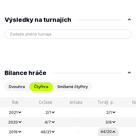
Výsledky na turnajích
Bilance hráče
Dvouhra
Čtyřhra
Smíšené čtyřhry
Rok
Celkem
Antuka
Tvrdý p.
H
-
2021
2/1
2/1
-
2020
4/7
3/6
-
44/20
2019
46/21