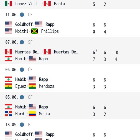
Lopez Villasenor
/
Panta
5
2
11.06.
OF
Goldhoff
/
Rapp
6
6
Mbithi
/
Phillips
0
4
07.06.
SF
4
Huertas Del Pino
/
Huertas Del Pino
6
6
10
Habib
/
Rapp
7
3
4
06.06.
ČF
Habib
/
Rapp
6
6
Eguez
/
Mendoza
3
3
05.06.
OF
Habib
/
Rapp
6
6
Hardt
/
Mejia
3
2
18.05.
F
Goldhoff
/
Rapp
6
6