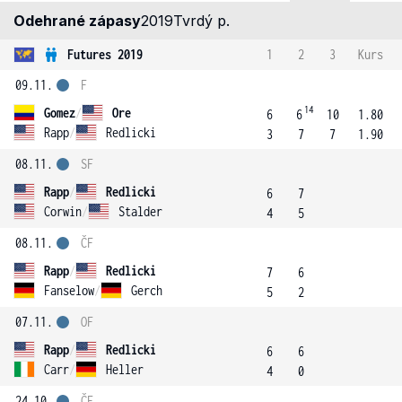
Odehrané zápasy
2019
Tvrdý p.
Futures 2019
1
2
3
Kurs
09.11.
F
14
Gomez
/
Ore
6
6
10
1.80
Rapp
/
Redlicki
3
7
7
1.90
08.11.
SF
Rapp
/
Redlicki
6
7
Corwin
/
Stalder
4
5
08.11.
ČF
Rapp
/
Redlicki
7
6
Fanselow
/
Gerch
5
2
07.11.
OF
Rapp
/
Redlicki
6
6
Carr
/
Heller
4
0
24.10.
ČF