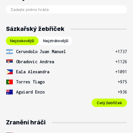
Sázkařský žebříček
Nejziskovější
Nejztrátovější
Cerundolo Juan Manuel
+1737
Obradovic Andrea
+1126
Eala Alexandra
+1091
Torres Tiago
+975
Aguiard Enzo
+936
Celý žebříček
Zranění hráči