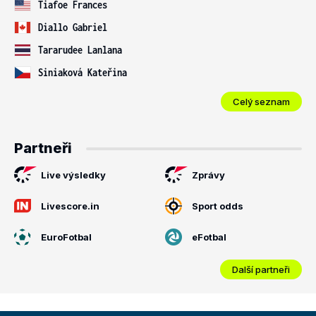
Tiafoe Frances
Diallo Gabriel
Tararudee Lanlana
Siniaková Kateřina
Celý seznam
Partneři
Live výsledky
Zprávy
Livescore.in
Sport odds
EuroFotbal
eFotbal
Další partneři