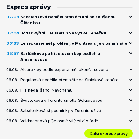
Expres zprávy
07:08
Sabalenková neměla problém ani se zkušenou
Číňankou
07:04
Jódar vyřídil i Musettiho a vyzve Lehečku
06:33
Lehečka neměl problém, v Montrealu je v osmifinále
05:57
Bartůňková po třísetovém boji podlehla
Anisimovové
06.08.
Alcaraz by podle experta měl ukončit sezonu
06.08.
Pegulaová nadělila přemožitelce Siniakové kanára
06.08.
Fils nedal šanci Navonemu
06.08.
Šwiateková v Torontu smetla Golubicovou
06.08.
Sabalenková si podmínky v Torontu užívá
06.08.
Valdmannová píše osmé vítězství v řadě
Další expres zprávy