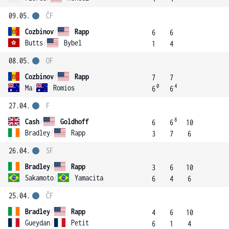
09.05.
ČF
Cozbinov
/
Rapp
6
6
Butts
/
Bybel
1
4
08.05.
OF
Cozbinov
/
Rapp
7
7
0
4
Ma
/
Romios
6
6
27.04.
F
8
Cash
/
Goldhoff
6
6
10
Bradley
/
Rapp
3
7
6
26.04.
SF
Bradley
/
Rapp
3
6
10
Sakamoto
/
Yamacita
6
4
6
25.04.
ČF
Bradley
/
Rapp
4
6
10
Gueydan
/
Petit
6
1
4