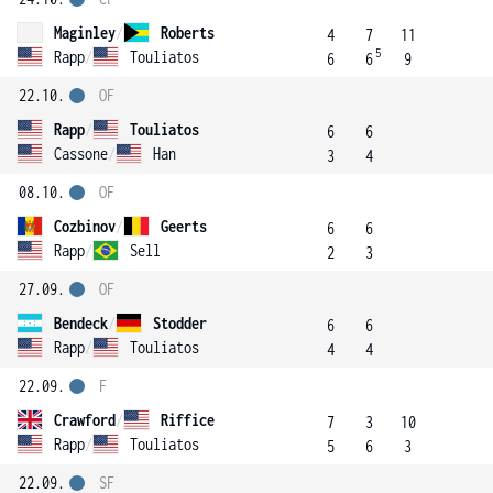
Maginley
/
Roberts
4
7
11
5
Rapp
/
Touliatos
6
6
9
22.10.
OF
Rapp
/
Touliatos
6
6
Cassone
/
Han
3
4
08.10.
OF
Cozbinov
/
Geerts
6
6
Rapp
/
Sell
2
3
27.09.
OF
Bendeck
/
Stodder
6
6
Rapp
/
Touliatos
4
4
22.09.
F
Crawford
/
Riffice
7
3
10
Rapp
/
Touliatos
5
6
3
22.09.
SF