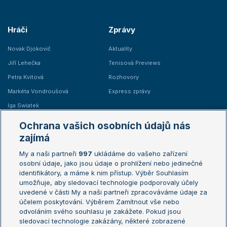
Hráči
Zprávy
Novak Djokovič
Aktuality
Jiří Lehečka
Tenisová Previews
Petra Kvitová
Rozhovory
Markéta Vondroušová
Express zprávy
Iga Swiatek
Marie Bouzková
Ochrana vašich osobních údajů nás
Žebříčky
Kalendář turnajů
zajímá
My a naši partneři
997
ukládáme do vašeho zařízení
Žebříček ATP (muži)
Australian Open
osobní údaje, jako jsou údaje o prohlížení nebo jedinečné
Žebříček WTA (ženy)
French Open
identifikátory, a máme k nim přístup. Výběr Souhlasím
umožňuje, aby sledovací technologie podporovaly účely
Sázkařský žebříček
Wimbledon
uvedené v části My a naši partneři zpracováváme údaje za
US Open
účelem poskytování. Výběrem Zamítnout vše nebo
odvoláním svého souhlasu je zakážete. Pokud jsou
Turnaj mistrů
sledovací technologie zakázány, některé zobrazené
Turnaj mistryň