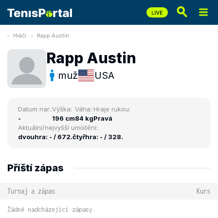
Hráči
Rapp Austin
Rapp Austin
muž
USA
Datum nar.:
Výška:
Váha:
Hraje rukou:
-
196 cm
84 kg
Pravá
Aktuální/nejvyšší umístění:
dvouhra: - / 672.
čtyřhra: - / 328.
Příští zápas
Turnaj a zápas
Kurs
Žádné nadcházející zápasy.