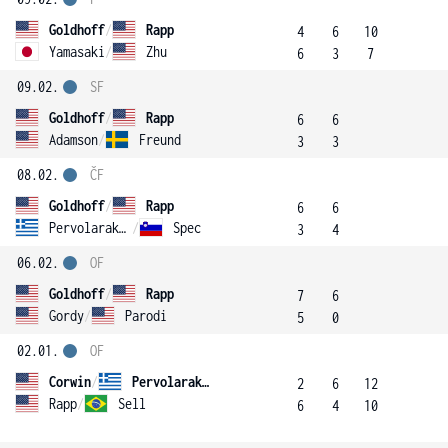
Goldhoff
/
Rapp
4
6
10
Yamasaki
/
Zhu
6
3
7
09.02.
SF
Goldhoff
/
Rapp
6
6
Adamson
/
Freund
3
3
08.02.
ČF
Goldhoff
/
Rapp
6
6
Pervolarakis
/
Spec
3
4
06.02.
OF
Goldhoff
/
Rapp
7
6
Gordy
/
Parodi
5
0
02.01.
OF
Corwin
/
Pervolarakis
2
6
12
Rapp
/
Sell
6
4
10