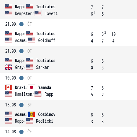
Rapp
/
Touliatos
7
7
3
Dempster
/
Lovett
6
5
21.09.
ČF
2
Rapp
/
Touliatos
6
6
10
Adams
/
Goldhoff
4
7
4
21.09.
OF
Rapp
/
Touliatos
6
6
Gray
/
Sarkar
0
3
10.09.
OF
Draxl
/
Yamada
7
6
Hamilton
/
Rapp
5
2
16.08.
SF
Adams
/
Cozbinov
6
6
Rapp
/
Redlicki
3
3
14.08.
ČF