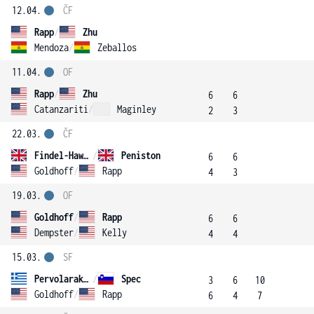
12.04.
ČF
Rapp
/
Zhu
Mendoza
/
Zeballos
11.04.
OF
Rapp
/
Zhu
6
6
Catanzariti
/
Maginley
2
3
22.03.
ČF
Findel-Hawkins
/
Peniston
6
6
Goldhoff
/
Rapp
4
3
19.03.
OF
Goldhoff
/
Rapp
6
6
Dempster
/
Kelly
4
4
15.03.
SF
Pervolarakis
/
Spec
3
6
10
Goldhoff
/
Rapp
6
4
7