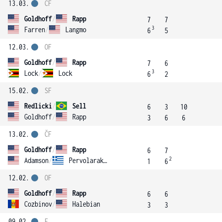
13.03.
ČF
Goldhoff
/
Rapp
7
7
3
Farren
/
Langmo
6
5
12.03.
OF
Goldhoff
/
Rapp
7
6
3
Lock
/
Lock
6
2
15.02.
SF
Redlicki
/
Sell
6
3
10
Goldhoff
/
Rapp
3
6
6
13.02.
ČF
Goldhoff
/
Rapp
6
7
2
Adamson
/
Pervolarakis
1
6
12.02.
OF
Goldhoff
/
Rapp
6
6
Cozbinov
/
Halebian
3
3
09.02.
F