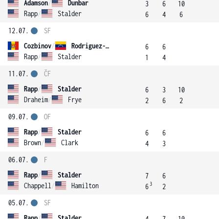
Adamson
/
Dunbar
3
6
10
Rapp
/
Stalder
6
4
6
12.07.
SF
Cozbinov
/
Rodriguez-Pace
6
6
Rapp
/
Stalder
1
4
11.07.
ČF
Rapp
/
Stalder
6
3
10
Draheim
/
Frye
2
6
2
09.07.
OF
Rapp
/
Stalder
6
6
Brown
/
Clark
4
3
06.07.
F
Rapp
/
Stalder
7
6
3
Chappell
/
Hamilton
6
2
05.07.
SF
Rapp
/
Stalder
4
7
10