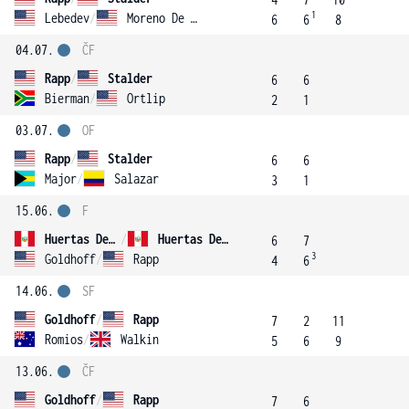
1
Lebedev
/
Moreno De Alboran
6
6
8
04.07.
ČF
Rapp
/
Stalder
6
6
Bierman
/
Ortlip
2
1
03.07.
OF
Rapp
/
Stalder
6
6
Major
/
Salazar
3
1
15.06.
F
Huertas Del Pino
/
Huertas Del Pino
6
7
3
Goldhoff
/
Rapp
4
6
14.06.
SF
Goldhoff
/
Rapp
7
2
11
Romios
/
Walkin
5
6
9
13.06.
ČF
Goldhoff
/
Rapp
7
6