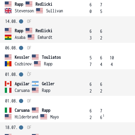
Rapp
/
Redlicki
6
7
Stevenson
/
Sullivan
0
5
14.08.
OF
Rapp
/
Redlicki
6
6
Asaba
/
Emhardt
3
2
06.08.
OF
Kessler
/
Touliatos
5
6
10
Cozbinov
/
Rapp
7
4
4
01.08.
ČF
Aguilar
/
Geller
6
6
Caruana
/
Rapp
2
2
01.08.
OF
Caruana
/
Rapp
6
7
1
Hilderbrand
/
Mayo
2
6
18.07.
OF