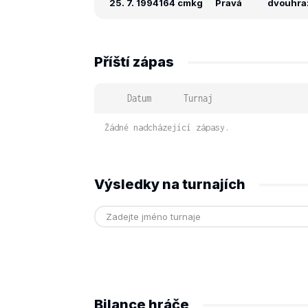
25. 7. 1994
164 cm
kg
Pravá
dvouhra: 
Příští zápas
Datum
Turnaj
Žádné nadcházející zápasy.
Výsledky na turnajích
Bilance hráče