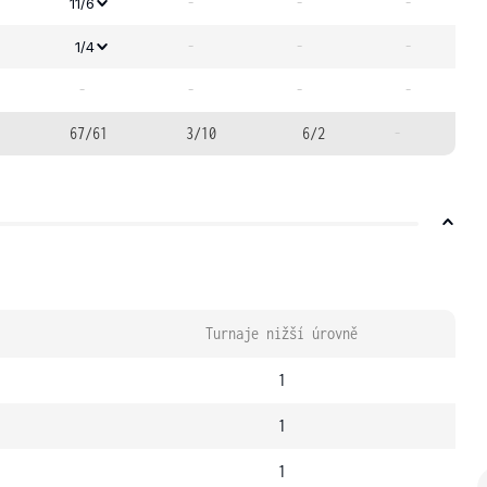
-
-
-
11/6
-
-
-
1/4
-
-
-
-
67/61
3/10
6/2
-
Turnaje nižší úrovně
1
1
1