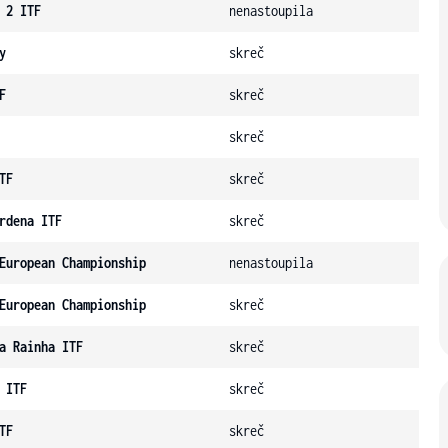
 2 ITF
nenastoupila
y
skreč
F
skreč
skreč
TF
skreč
rdena ITF
skreč
European Championship
nenastoupila
European Championship
skreč
a Rainha ITF
skreč
 ITF
skreč
TF
skreč