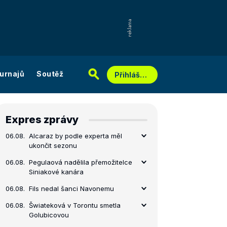
urnajů
Soutěž
Přihlášení
Expres zprávy
06.08.
Alcaraz by podle experta měl
ukončit sezonu
06.08.
Pegulaová nadělila přemožitelce
Siniakové kanára
06.08.
Fils nedal šanci Navonemu
06.08.
Šwiateková v Torontu smetla
Golubicovou