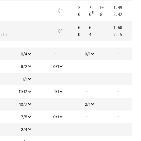
2
7
10
1.49
ČF
5
6
6
8
2.42
6
6
1.60
OF
ith
0
4
2.15
-
-
9/4
0/1
-
-
6/2
0/1
-
-
-
1/1
-
-
11/12
1/1
-
-
10/7
2/1
-
-
7/5
0/1
-
-
-
2/4