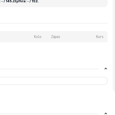
- / 145.
čtyřhra: - / 152.
Kolo
Zápas
Kurs