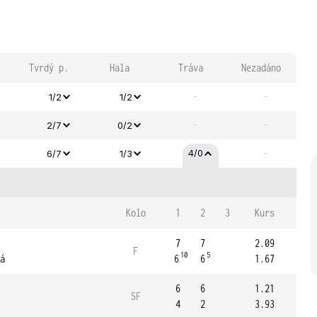
Tvrdý p.
Hala
Tráva
Nezadáno
-
-
1/2
1/2
-
-
2/7
0/2
-
4/0
6/7
1/3
Kolo
1
2
3
Kurs
7
7
2.09
F
10
5
á
6
6
1.67
6
6
1.21
SF
4
2
3.93