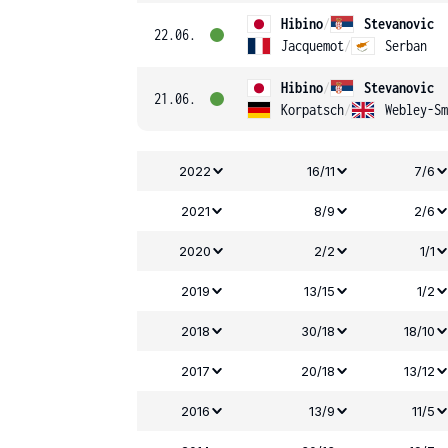
Hibino
/
Stevanovic
22.06.
Jacquemot
/
Serban
Hibino
/
Stevanovic
21.06.
Korpatsch
/
Webley-Sm
2022
16/11
7/6
2021
8/9
2/6
2020
2/2
1/1
2019
13/15
1/2
2018
30/18
18/10
2017
20/18
13/12
2016
13/9
11/5