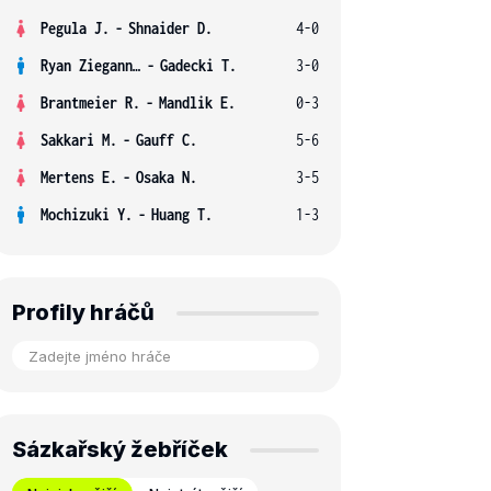
Pegula J.
-
Shnaider D.
4-0
Ryan Ziegann S.
-
Gadecki T.
3-0
Brantmeier R.
-
Mandlik E.
0-3
Sakkari M.
-
Gauff C.
5-6
Mertens E.
-
Osaka N.
3-5
Mochizuki Y.
-
Huang T.
1-3
Profily hráčů
Sázkařský žebříček