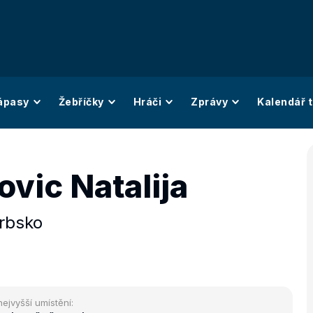
ápasy
Žebříčky
Hráči
Zprávy
Kalendář t
vic Natalija
rbsko
nejvyšší umístění: