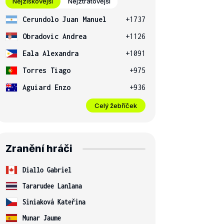
Nejziskovější
Nejztrátovější
Cerundolo Juan Manuel
+1737
Obradovic Andrea
+1126
Eala Alexandra
+1091
Torres Tiago
+975
Aguiard Enzo
+936
Celý žebříček
Zranění hráči
Diallo Gabriel
Tararudee Lanlana
Siniaková Kateřina
Munar Jaume