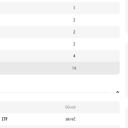
1
2
2
2
4
14
Důvod
 ITF
skreč