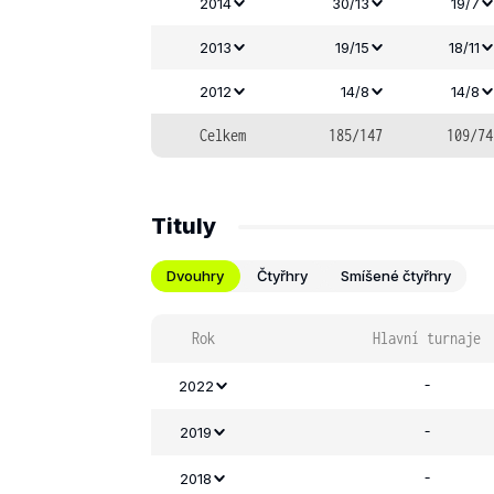
2014
30/13
19/7
2013
19/15
18/11
2012
14/8
14/8
Celkem
185/147
109/74
Tituly
Dvouhry
Čtyřhry
Smíšené čtyřhry
Rok
Hlavní turnaje
-
2022
-
2019
-
2018