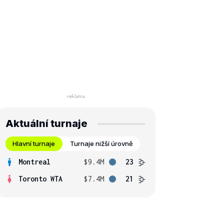
Aktuální turnaje
Hlavní turnaje
Turnaje nižší úrovně
Montreal
$9.4M
23
Toronto WTA
$7.4M
21