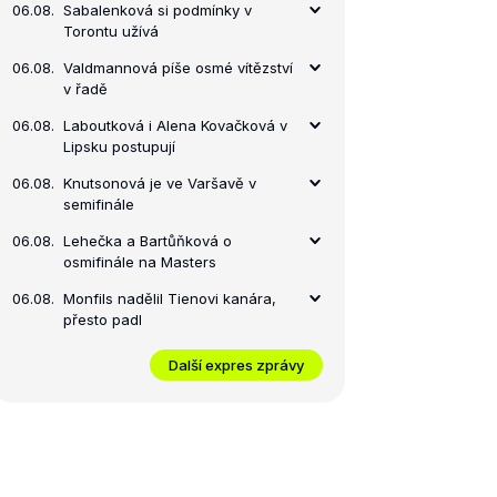
06.08.
Sabalenková si podmínky v
Torontu užívá
06.08.
Valdmannová píše osmé vítězství
v řadě
06.08.
Laboutková i Alena Kovačková v
Lipsku postupují
06.08.
Knutsonová je ve Varšavě v
semifinále
06.08.
Lehečka a Bartůňková o
osmifinále na Masters
06.08.
Monfils nadělil Tienovi kanára,
přesto padl
Další expres zprávy