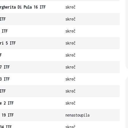
rgherita Di Pula 16 ITF
skreč
ITF
skreč
 ITF
skreč
ri 5 ITF
skreč
F
skreč
7 ITF
skreč
3 ITF
skreč
ITF
skreč
e 2 ITF
skreč
 19 ITF
nenastoupila
34 ITF
skreč