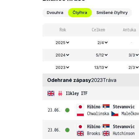
Dvouhra
Čtyřhra
Smíšené čtyřhry
Rok
Celkem
Antuka
-
2025
2/4
2024
5/12
3/3
2023
13/13
2/3
Odehrané zápasy
2023
Tráva
Ilkley ITF
Hibino
/
Stevanovic
23.06.
Chwalinska
/
Malečkov
Hibino
/
Stevanovic
23.06.
Brooks
/
Hutchinson