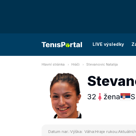
LIVE výsledky
Z
Hlavní stránka
Hráči
Stevanovic Natalija
Stevano
32
žena
S
Datum nar.:
Výška:
Váha:
Hraje rukou:
Aktuální/