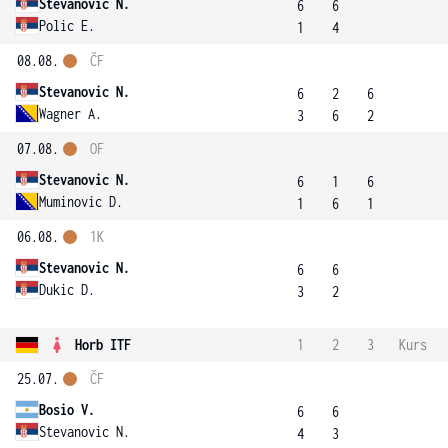
Stevanovic N.
6
6
Polic E.
1
4
08.08.
ČF
Stevanovic N.
6
2
6
Wagner A.
3
6
2
07.08.
OF
Stevanovic N.
6
1
6
Muminovic D.
1
6
1
06.08.
1K
Stevanovic N.
6
6
Dukic D.
3
2
Horb ITF
1
2
3
Kurs
25.07.
ČF
Bosio V.
6
6
Stevanovic N.
4
3