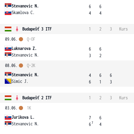
Stevanovic N.
6
6
Skamlova C.
4
4
Budapešť 3 ITF
1
2
3
Kurs
09.06.
Q-OF
Luknarova Z.
6
6
Stevanovic N.
3
2
08.06.
Q-2K
Stevanovic N.
4
6
6
Simic J.
6
1
3
Budapešť 2 ITF
1
2
3
Kurs
03.06.
1K
Jurikova L.
7
6
7
Stevanovic N.
6
4