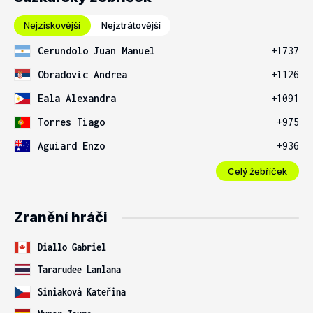
Nejziskovější
Nejztrátovější
Cerundolo Juan Manuel
+1737
Obradovic Andrea
+1126
Eala Alexandra
+1091
Torres Tiago
+975
Aguiard Enzo
+936
Celý žebříček
Zranění hráči
Diallo Gabriel
Tararudee Lanlana
Siniaková Kateřina