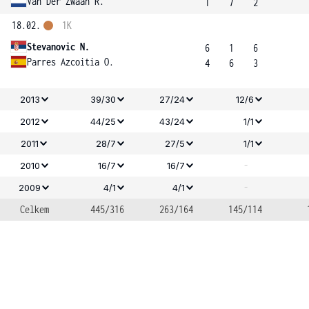
Van Der Zwaan R.
1
7
2
18.02.
1K
Stevanovic N.
6
1
6
Parres Azcoitia O.
4
6
3
2013
39/30
27/24
12/6
2012
44/25
43/24
1/1
2011
28/7
27/5
1/1
-
2010
16/7
16/7
-
2009
4/1
4/1
Celkem
445/316
263/164
145/114