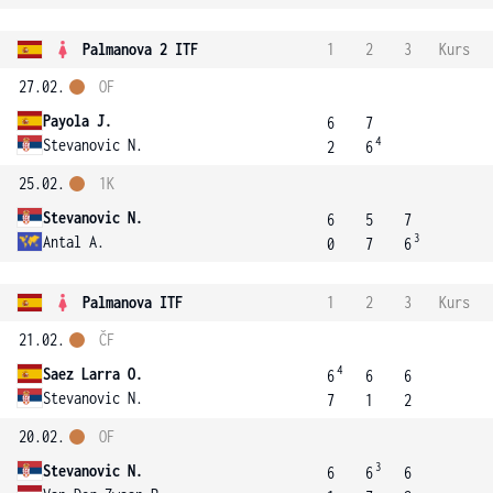
Palmanova 2 ITF
1
2
3
Kurs
27.02.
OF
Payola J.
6
7
4
Stevanovic N.
2
6
25.02.
1K
Stevanovic N.
6
5
7
3
Antal A.
0
7
6
Palmanova ITF
1
2
3
Kurs
21.02.
ČF
4
Saez Larra O.
6
6
6
Stevanovic N.
7
1
2
20.02.
OF
3
Stevanovic N.
6
6
6