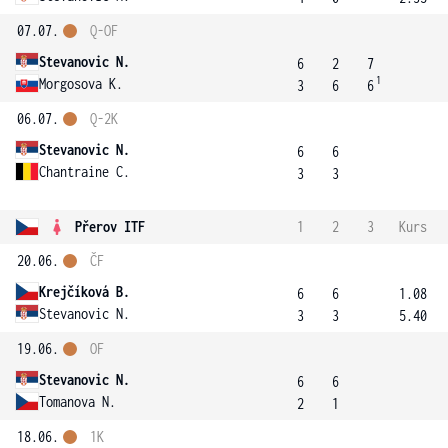
07.07.
Q-OF
Stevanovic N.
6
2
7
1
Morgosova K.
3
6
6
06.07.
Q-2K
Stevanovic N.
6
6
Chantraine C.
3
3
Přerov ITF
1
2
3
Kurs
20.06.
ČF
Krejčíková B.
6
6
1.08
Stevanovic N.
3
3
5.40
19.06.
OF
Stevanovic N.
6
6
Tomanova N.
2
1
18.06.
1K