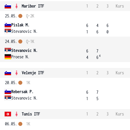
Maribor ITF
1
2
3
Kurs
25.05.
Q-2K
Pislak M.
6
4
6
Stevanovic N.
1
6
0
24.05.
Q-1K
Stevanovic N.
6
7
4
Proese N.
4
6
Velenje ITF
1
2
3
Kurs
20.05.
1K
Rebersak P.
6
7
Stevanovic N.
1
5
Tunis ITF
1
2
3
Kurs
06.05.
1K