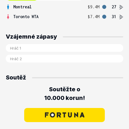
Montreal
$9.4M
27
Toronto WTA
$7.4M
31
Vzájemné zápasy
Soutěž
Soutěžte o
10.000 korun!