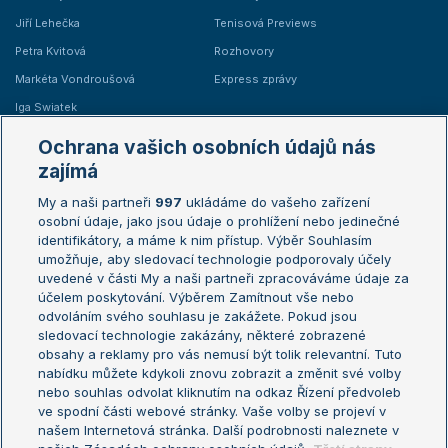
Jiří Lehečka
Tenisová Previews
Petra Kvitová
Rozhovory
Markéta Vondroušová
Express zprávy
Iga Swiatek
Marie Bouzková
Ochrana vašich osobních údajů nás
Žebříčky
Kalendář turnajů
zajímá
My a naši partneři
997
ukládáme do vašeho zařízení
Žebříček ATP (muži)
Australian Open
osobní údaje, jako jsou údaje o prohlížení nebo jedinečné
Žebříček WTA (ženy)
French Open
identifikátory, a máme k nim přístup. Výběr Souhlasím
umožňuje, aby sledovací technologie podporovaly účely
Sázkařský žebříček
Wimbledon
uvedené v části My a naši partneři zpracováváme údaje za
US Open
účelem poskytování. Výběrem Zamítnout vše nebo
odvoláním svého souhlasu je zakážete. Pokud jsou
Turnaj mistrů
sledovací technologie zakázány, některé zobrazené
Turnaj mistryň
obsahy a reklamy pro vás nemusí být tolik relevantní. Tuto
Aktualní trendy
nabídku můžete kdykoli znovu zobrazit a změnit své volby
nebo souhlas odvolat kliknutím na odkaz Řízení předvoleb
ve spodní části webové stránky. Vaše volby se projeví v
Fotbalové přestupy
našem Internetová stránka. Další podrobnosti naleznete v
Livesport Daily