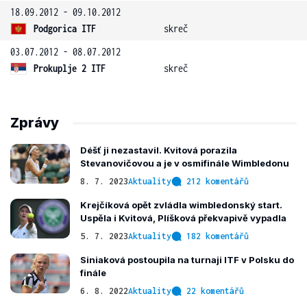
18.09.2012 - 09.10.2012
Podgorica ITF
skreč
03.07.2012 - 08.07.2012
Prokuplje 2 ITF
skreč
Zprávy
Déšť ji nezastavil. Kvitová porazila
Stevanovičovou a je v osmifinále Wimbledonu
8. 7. 2023
Aktuality
212 komentářů
Krejčíková opět zvládla wimbledonský start.
Uspěla i Kvitová, Plíšková překvapivě vypadla
5. 7. 2023
Aktuality
182 komentářů
Siniaková postoupila na turnaji ITF v Polsku do
finále
6. 8. 2022
Aktuality
22 komentářů