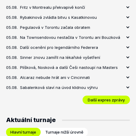
05.08.
Fritz v Montrealu překvapivě končí
05.08.
Rybakinová zvládla bitvu s Kasatkinovou
05.08.
Pegulaová v Torontu začala obratem
05.08.
Na Townsendovou nestačila v Torontu ani Bouzková
05.08.
Další ocenění pro legendárního Federera
05.08.
Sinner znovu zamířil na lékařské vyšetření
05.08.
Plíšková, Nosková a další Češi nastoupí na Masters
05.08.
Alcaraz nebude hrát ani v Cincinnati
05.08.
Sabalenková slaví na úvod klidnou výhru
Další expres zprávy
Aktuální turnaje
Hlavní turnaje
Turnaje nižší úrovně