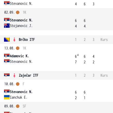
Stevanovic N.
4
6
3
02.09.
1K
Stevanovic N.
6
6
Stojanovic J.
4
4
Brčko ITF
1
2
3
Kurs
13.08.
1K
4
Adamovic K.
6
6
4
Stevanovic N.
7
2
2
Zaječar ITF
1
2
3
Kurs
10.08.
F
Stevanovic N.
6
6
Ianchuk E.
2
1
09.08.
SF