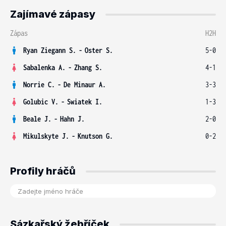
Zajímavé zápasy
Zápas
H2H
Ryan Ziegann S.
-
Oster S.
5-0
Sabalenka A.
-
Zhang S.
4-1
Norrie C.
-
De Minaur A.
3-3
Golubic V.
-
Swiatek I.
1-3
Beale J.
-
Hahn J.
2-0
Mikulskyte J.
-
Knutson G.
0-2
Profily hráčů
Sázkařský žebříček