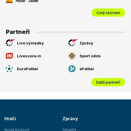
Munar Jaume
Celý seznam
Partneři
Live výsledky
Zprávy
Livescore.in
Sport odds
EuroFotbal
eFotbal
Další partneři
Hráči
Zprávy
Novak Djokovič
Aktuality