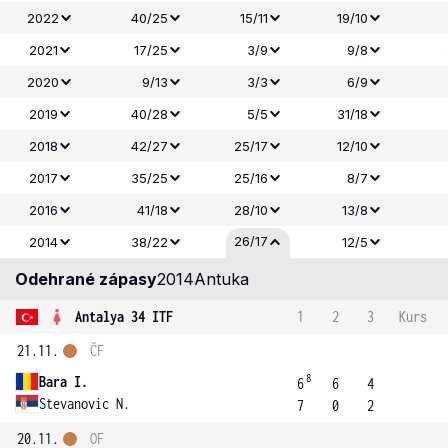
2022
40/25
15/11
19/10
2021
17/25
3/9
9/8
2020
9/13
3/3
6/9
2019
40/28
5/5
31/18
2018
42/27
25/17
12/10
2017
35/25
25/16
8/7
2016
41/18
28/10
13/8
26/17
2014
38/22
12/5
Odehrané zápasy
2014
Antuka
Antalya 34 ITF
1
2
3
Kurs
21.11.
ČF
8
Bara I.
6
6
4
Stevanovic N.
7
0
2
20.11.
OF