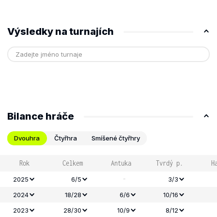
Výsledky na turnajích
Bilance hráče
Dvouhra
Čtyřhra
Smíšené čtyřhry
Rok
Celkem
Antuka
Tvrdý p.
H
-
2025
6/5
3/3
2024
18/28
6/6
10/16
2023
28/30
10/9
8/12