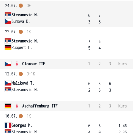
24.07.
OF
Stevanovic N.
6
7
Sumova D.
3
5
22.07.
1K
Stevanovic N.
7
6
Ruppert L.
5
4
Olomouc ITF
1
2
3
Kurs
12.07.
Q-1K
Malíková T.
6
3
6
Stevanovic N.
2
6
3
Aschaffenburg ITF
1
2
3
Kurs
10.07.
1K
Georges M.
6
6
1.46
Stevanovic N.
4
0
2.35