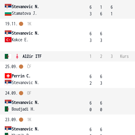
Stevanovic N.
6
1
6
Stamatova J.
3
6
1
19.11.
1K
Stevanovic N.
6
6
Kokce E.
3
3
Alžír ITF
1
2
3
Kurs
25.09.
ČF
Perrin C.
6
6
Stevanovic N.
2
3
24.09.
OF
Stevanovic N.
6
6
Boudjadi H.
0
0
23.09.
1K
Stevanovic N.
6
6