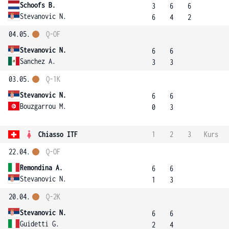
Schoofs B.
3
6
6
Stevanovic N.
6
4
2
04.05.
Q-OF
Stevanovic N.
6
6
Sanchez A.
3
3
03.05.
Q-1K
Stevanovic N.
6
6
Bouzgarrou M.
0
3
Chiasso ITF
1
2
3
Kurs
22.04.
Q-OF
Remondina A.
6
6
Stevanovic N.
1
3
20.04.
Q-2K
Stevanovic N.
6
6
Guidetti G.
2
4