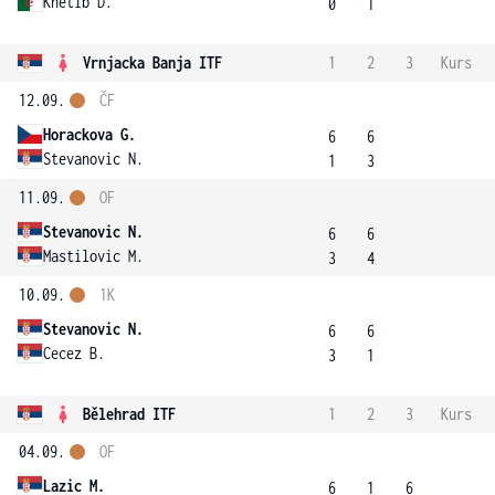
Khetib D.
0
1
Vrnjacka Banja ITF
1
2
3
Kurs
12.09.
ČF
Horackova G.
6
6
Stevanovic N.
1
3
11.09.
OF
Stevanovic N.
6
6
Mastilovic M.
3
4
10.09.
1K
Stevanovic N.
6
6
Cecez B.
3
1
Bělehrad ITF
1
2
3
Kurs
04.09.
OF
Lazic M.
6
1
6