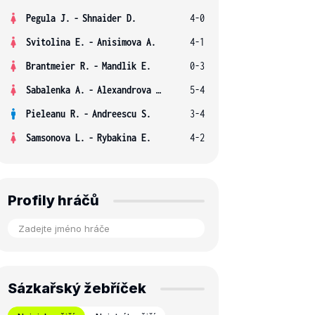
Pegula J.
-
Shnaider D.
4-0
Svitolina E.
-
Anisimova A.
4-1
Brantmeier R.
-
Mandlik E.
0-3
Sabalenka A.
-
Alexandrova E.
5-4
Pieleanu R.
-
Andreescu S.
3-4
Samsonova L.
-
Rybakina E.
4-2
Profily hráčů
Sázkařský žebříček