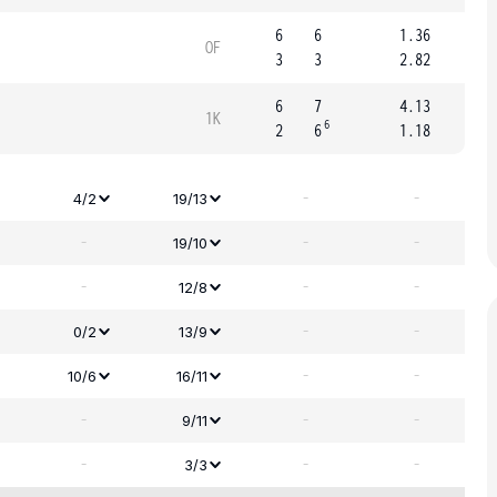
6
6
1.36
OF
3
3
2.82
6
7
4.13
1K
6
2
6
1.18
-
-
4/2
19/13
-
-
-
19/10
-
-
-
12/8
-
-
0/2
13/9
-
-
10/6
16/11
-
-
-
9/11
-
-
-
3/3