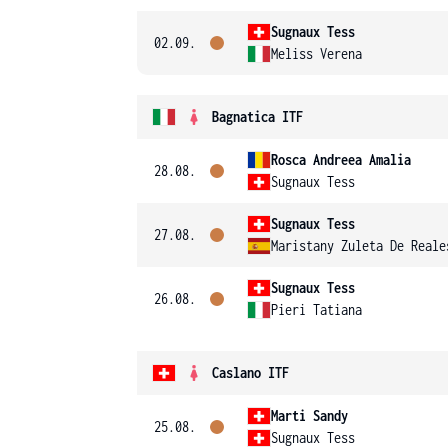
Sugnaux Tess
02.09.
Meliss Verena
Bagnatica ITF
Rosca Andreea Amalia
28.08.
Sugnaux Tess
Sugnaux Tess
27.08.
Maristany Zuleta De Reale
Sugnaux Tess
26.08.
Pieri Tatiana
Caslano ITF
Marti Sandy
25.08.
Sugnaux Tess