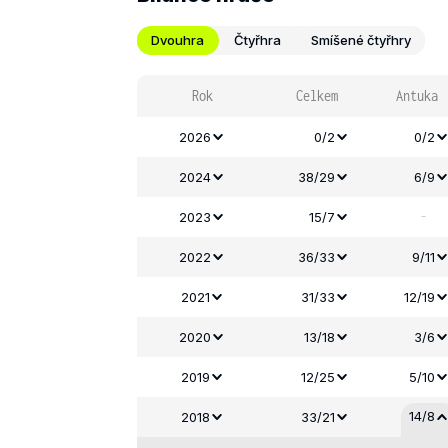
Dvouhra
Čtyřhra
Smíšené čtyřhry
Rok
Celkem
Antuka
2026
0/2
0/2
2024
38/29
6/9
-
2023
15/7
2022
36/33
9/11
2021
31/33
12/19
2020
13/18
3/6
2019
12/25
5/10
14/8
2018
33/21