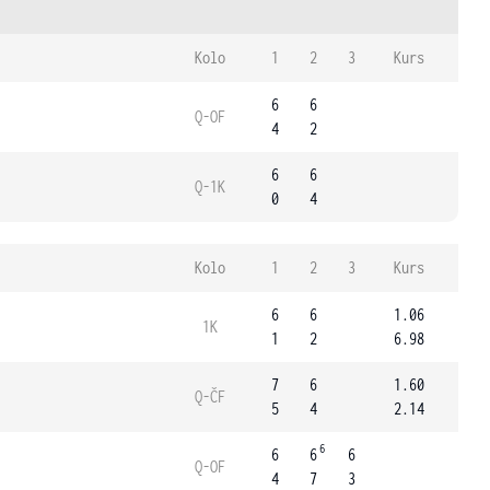
Kolo
1
2
3
Kurs
6
6
Q-OF
4
2
6
6
Q-1K
0
4
Kolo
1
2
3
Kurs
6
6
1.06
1K
1
2
6.98
7
6
1.60
Q-ČF
5
4
2.14
6
6
6
6
Q-OF
4
7
3