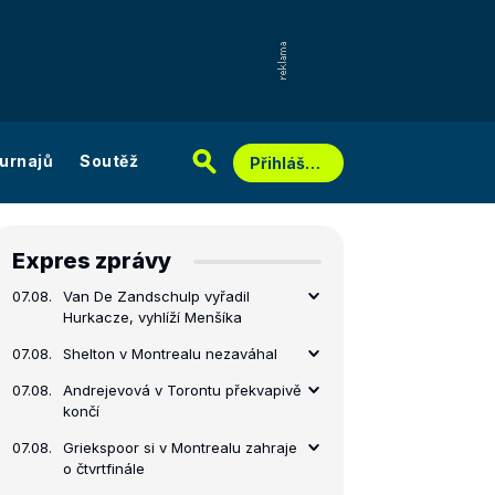
urnajů
Soutěž
Přihlášení
Expres zprávy
07.08.
Van De Zandschulp vyřadil
Hurkacze, vyhlíží Menšíka
07.08.
Shelton v Montrealu nezaváhal
07.08.
Andrejevová v Torontu překvapivě
končí
07.08.
Griekspoor si v Montrealu zahraje
o čtvrtfinále