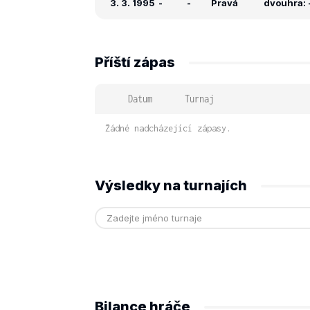
3. 3. 1995
-
-
Pravá
dvouhra: -
Příští zápas
Datum
Turnaj
Žádné nadcházející zápasy.
Výsledky na turnajích
Bilance hráče