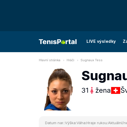
LIVE výsledky
Z
Hlavní stránka
Hráči
Sugnaux Tess
Sugnau
31
žena
Š
Datum nar.:
Výška:
Váha:
Hraje rukou:
Aktuální/ne