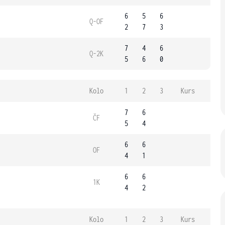
6
5
6
Q-OF
2
7
3
7
4
6
Q-2K
5
6
0
Kolo
1
2
3
Kurs
7
6
ČF
5
4
6
6
OF
4
1
6
6
1K
4
2
Kolo
1
2
3
Kurs