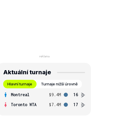
Aktuální turnaje
Hlavní turnaje
Turnaje nižší úrovně
Montreal
$9.4M
16
Toronto WTA
$7.4M
17