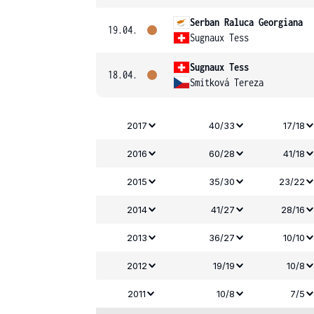
Serban Raluca Georgiana
19.04.
Sugnaux Tess
Sugnaux Tess
18.04.
Smitková Tereza
2017
40/33
17/18
2016
60/28
41/18
2015
35/30
23/22
2014
41/27
28/16
2013
36/27
10/10
2012
19/19
10/8
2011
10/8
7/5