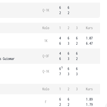
6
6
Q-1K
2
2
Kolo
1
2
3
Kurs
4
6
6
1.07
1K
6
3
2
6.47
4
6
6
Q-OF
s Guiomar
6
3
2
5
6
6
6
Q-1K
7
3
3
Kolo
1
2
3
Kurs
6
6
1.89
F
2
2
1.79