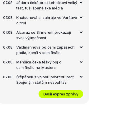
07.08.
Jódara čeká proti Lehečkovi velký
test, tuší španělská média
07.08.
Knutsonová si zahraje ve Varšavě
o titul
07.08.
Alcaraz se Sinnerem prokazují
svoji výjimečnost
07.08.
Valdmannová po osmi zápasech
padla, končí v semifinále
07.08.
Menšíka čeká těžký boj o
osmifinále na Masters
07.08.
Štěpánek s volbou povrchu proti
Spojeným státům nesouhlasí
Další expres zprávy