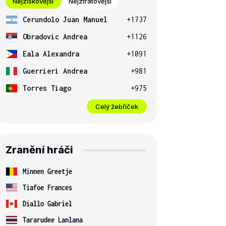
Nejziskovější
Nejztrátovější
Cerundolo Juan Manuel
+1737
Obradovic Andrea
+1126
Eala Alexandra
+1091
Guerrieri Andrea
+981
Torres Tiago
+975
Celý žebříček
Zranění hráči
Minnen Greetje
Tiafoe Frances
Diallo Gabriel
Tararudee Lanlana