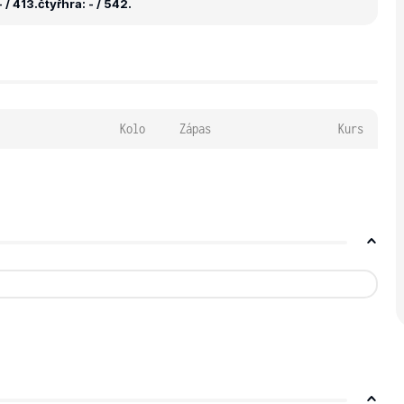
 / 413.
čtyřhra: - / 542.
Kolo
Zápas
Kurs