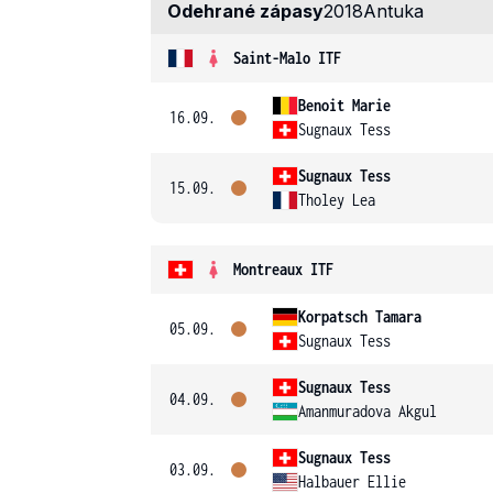
Odehrané zápasy
2018
Antuka
Saint-Malo ITF
Benoit Marie
16.09.
Sugnaux Tess
Sugnaux Tess
15.09.
Tholey Lea
Montreaux ITF
Korpatsch Tamara
05.09.
Sugnaux Tess
Sugnaux Tess
04.09.
Amanmuradova Akgul
Sugnaux Tess
03.09.
Halbauer Ellie