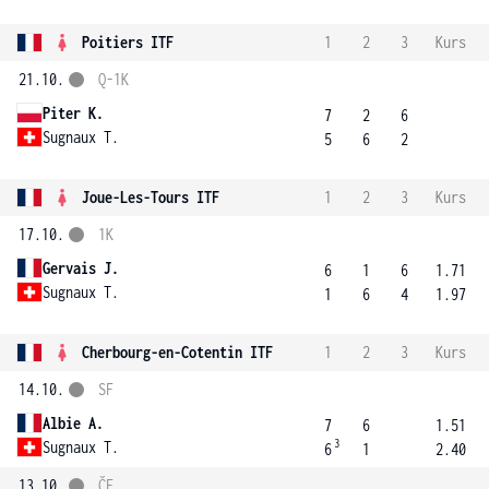
Poitiers ITF
1
2
3
Kurs
21.10.
Q-1K
Piter K.
7
2
6
Sugnaux T.
5
6
2
Joue-Les-Tours ITF
1
2
3
Kurs
17.10.
1K
Gervais J.
6
1
6
1.71
Sugnaux T.
1
6
4
1.97
Cherbourg-en-Cotentin ITF
1
2
3
Kurs
14.10.
SF
Albie A.
7
6
1.51
3
Sugnaux T.
6
1
2.40
13.10.
ČF