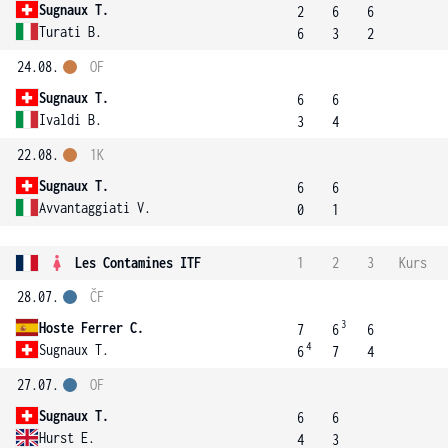
Sugnaux T.
2
6
6
Turati B.
6
3
2
24.08.
OF
Sugnaux T.
6
6
Ivaldi B.
3
4
22.08.
1K
Sugnaux T.
6
6
Avvantaggiati V.
0
1
Les Contamines ITF
1
2
3
Kurs
28.07.
ČF
3
Hoste Ferrer C.
7
6
6
4
Sugnaux T.
6
7
4
27.07.
OF
Sugnaux T.
6
6
Hurst E.
4
3