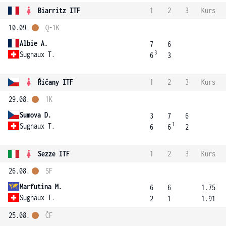
Biarritz ITF
1
2
3
Kurs
10.09.
Q-1K
Albie A.
7
6
3
Sugnaux T.
6
3
Říčany ITF
1
2
3
Kurs
29.08.
1K
Sumova D.
3
7
6
1
Sugnaux T.
6
6
2
Sezze ITF
1
2
3
Kurs
26.08.
SF
Marfutina M.
6
6
1.75
Sugnaux T.
2
1
1.91
25.08.
ČF