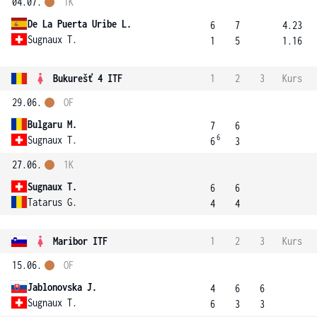
04.07.
1K
De La Puerta Uribe L.
6
7
4.23
Sugnaux T.
1
5
1.16
Bukurešť 4 ITF
1
2
3
Kurs
29.06.
OF
Bulgaru M.
7
6
6
Sugnaux T.
6
3
27.06.
1K
Sugnaux T.
6
6
Tatarus G.
4
4
Maribor ITF
1
2
3
Kurs
15.06.
OF
Jablonovska J.
4
6
6
Sugnaux T.
6
3
3