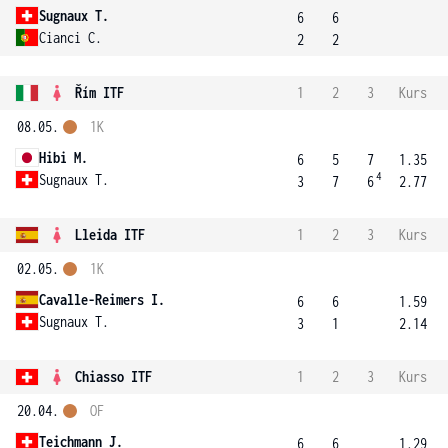
Sugnaux T.
6
6
Cianci C.
2
2
Řím ITF
1
2
3
Kurs
08.05.
1K
Hibi M.
6
5
7
1.35
4
Sugnaux T.
3
7
6
2.77
Lleida ITF
1
2
3
Kurs
02.05.
1K
Cavalle-Reimers I.
6
6
1.59
Sugnaux T.
3
1
2.14
Chiasso ITF
1
2
3
Kurs
20.04.
OF
Teichmann J.
6
6
1.29