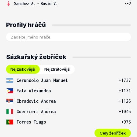
Sanchez A.
-
Bosio V.
3-2
Profily hráčů
Sázkařský žebříček
Nejziskovější
Nejztrátovější
Cerundolo Juan Manuel
+1737
Eala Alexandra
+1131
Obradovic Andrea
+1126
Guerrieri Andrea
+1045
Torres Tiago
+975
Celý žebříček