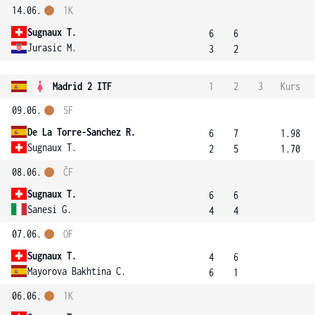
14.06.
1K
Sugnaux T.
6
6
Jurasic M.
3
2
Madrid 2 ITF
1
2
3
Kurs
09.06.
SF
De La Torre-Sanchez R.
6
7
1.98
Sugnaux T.
2
5
1.70
08.06.
ČF
Sugnaux T.
6
6
Sanesi G.
4
4
07.06.
OF
Sugnaux T.
4
6
Mayorova Bakhtina C.
6
1
06.06.
1K