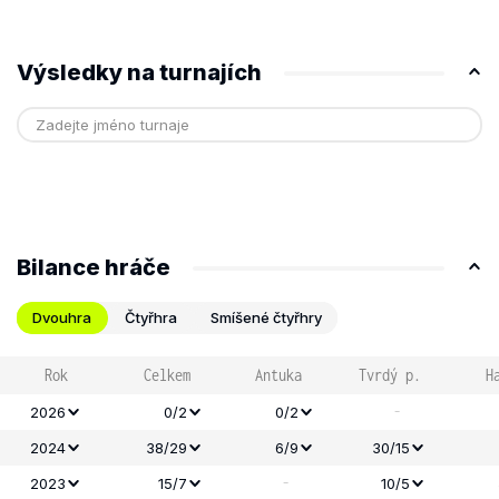
Výsledky na turnajích
Bilance hráče
Dvouhra
Čtyřhra
Smíšené čtyřhry
Rok
Celkem
Antuka
Tvrdý p.
H
-
2026
0/2
0/2
2024
38/29
6/9
30/15
-
2023
15/7
10/5