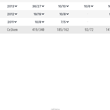
2013
36/27
10/10
10/6
1
-
2012
19/19
10/8
-
2011
10/8
7/5
Celkem
419/340
185/162
92/72
14