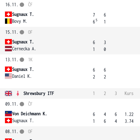
16.11.
ČF
Sugnaux T.
7
6
5
Bovy M.
6
1
15.11.
OF
Sugnaux T.
6
3
Cernecka A.
1
0
13.11.
1K
Sugnaux T.
6
6
Daniel K.
2
2
Shrewsbury ITF
1
2
3
Kurs
09.11.
ČF
Von Deichmann K.
6
4
6
1.22
Sugnaux T.
1
6
4
3.74
08.11.
OF