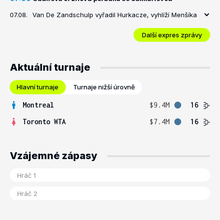
07.08.
Van De Zandschulp vyřadil Hurkacze, vyhlíží Menšíka
Další expres zprávy
Aktuální turnaje
Hlavní turnaje
Turnaje nižší úrovně
Montreal
$9.4M
16
Toronto WTA
$7.4M
16
Vzájemné zápasy