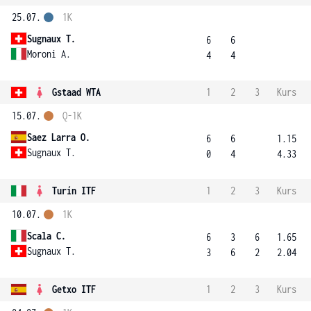
25.07.
1K
Sugnaux T.
6
6
Moroni A.
4
4
Gstaad WTA
1
2
3
Kurs
15.07.
Q-1K
Saez Larra O.
6
6
1.15
Sugnaux T.
0
4
4.33
Turín ITF
1
2
3
Kurs
10.07.
1K
Scala C.
6
3
6
1.65
Sugnaux T.
3
6
2
2.04
Getxo ITF
1
2
3
Kurs