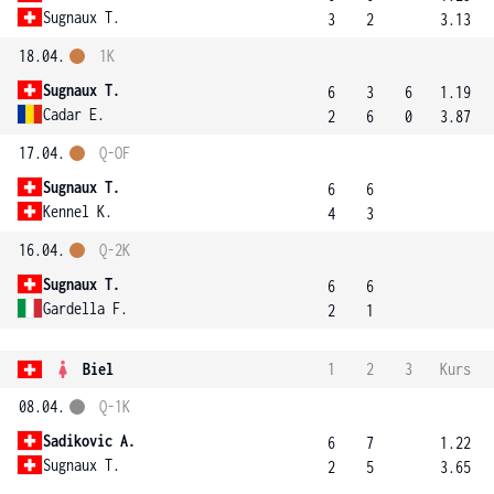
Sugnaux T.
3
2
3.13
18.04.
1K
Sugnaux T.
6
3
6
1.19
Cadar E.
2
6
0
3.87
17.04.
Q-OF
Sugnaux T.
6
6
Kennel K.
4
3
16.04.
Q-2K
Sugnaux T.
6
6
Gardella F.
2
1
Biel
1
2
3
Kurs
08.04.
Q-1K
Sadikovic A.
6
7
1.22
Sugnaux T.
2
5
3.65