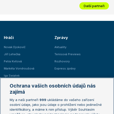
Další partneři
Hráči
Zprávy
Novak Djokovič
Aktuality
Jiří Lehečka
Tenisová Previews
Petra Kvitová
Rozhovory
Markéta Vondroušová
Express zprávy
Iga Swiatek
Marie Bouzková
Ochrana vašich osobních údajů nás
Žebříčky
Kalendář turnajů
zajímá
My a naši partneři
999
ukládáme do vašeho zařízení
Žebříček ATP (muži)
Australian Open
osobní údaje, jako jsou údaje o prohlížení nebo jedinečné
Žebříček WTA (ženy)
French Open
identifikátory, a máme k nim přístup. Výběr Souhlasím