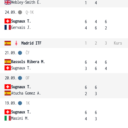
Webley-Smith E.
1
4
24.09.
Q-1K
Sugnaux T.
6
4
6
Gervais J.
4
6
2
Madrid ITF
1
2
3
Kurs
21.09.
ČF
Bassols Ribera M.
6
4
6
Sugnaux T.
3
6
4
20.09.
OF
Sugnaux T.
6
6
Atucha Gomez A.
2
3
19.09.
1K
Sugnaux T.
6
6
Masini M.
4
3