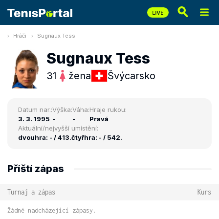
Hráči
Sugnaux Tess
Sugnaux Tess
31
žena
Švýcarsko
Datum nar.:
Výška:
Váha:
Hraje rukou:
3. 3. 1995
-
-
Pravá
Aktuální/nejvyšší umístění:
dvouhra: - / 413.
čtyřhra: - / 542.
Příští zápas
Turnaj a zápas
Kurs
Žádné nadcházející zápasy.