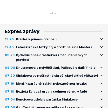
Expres zprávy
13:29
Krádež v přímém přenosu
12:45
Lehečku čeká těžký boj o čtvrtfinále na Masters
09:26
Djokovič chce drastickou změnu tenisových
pravidel
09:00
Knutsonová o největší titul, Palicová o další finále
07:20
Siniaková po nešťastné skreči slaví drtivé vítězství
07:16
Menšík parádně zvládl nebezpečnou hrozbu
07:10
Rozjetá Ealaová urvala sedmou výhru v řadě
07:04
Bencicová udolala parťačku Siniakové
07:00
Gauffová si znovu poradila se Sakkariovou