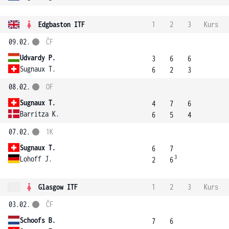
Edgbaston ITF
1
2
3
Kurs
09.02.
ČF
Udvardy P.
3
6
6
Sugnaux T.
6
2
3
08.02.
OF
Sugnaux T.
4
7
6
Barritza K.
6
5
4
07.02.
1K
Sugnaux T.
6
7
3
Lohoff J.
2
6
Glasgow ITF
1
2
3
Kurs
03.02.
ČF
Schoofs B.
7
6