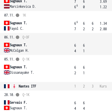
Sugnaux T.
7
6
3.69
6
Marcinkevica D.
6
0
1.22
07.11.
1K
6
Sugnaux T.
6
6
6
1.34
Fayol C.
7
2
2
2.88
06.11.
Q-OF
Sugnaux T.
6
6
McColgan H.
4
1
05.11.
Q-1K
Sugnaux T.
6
6
Dissanayake T.
2
1
Nantes ITF
1
2
3
Kurs
28.10.
Q-1K
Gervais F.
6
6
Sugnaux T.
4
4