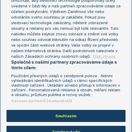
umožňuje, aby sledovací technologie podporovaly účely
Sázkařský žebříček
Wimbledon
uvedené v části My a naši partneři zpracováváme údaje za
US Open
účelem poskytování. Výběrem Zamítnout vše nebo
odvoláním svého souhlasu je zakážete. Pokud jsou
Turnaj mistrů
sledovací technologie zakázány, některé zobrazené
Turnaj mistryň
obsahy a reklamy pro vás nemusí být tolik relevantní. Tuto
Aktualní trendy
nabídku můžete kdykoli znovu zobrazit a změnit své volby
nebo souhlas odvolat kliknutím na odkaz Řízení předvoleb
ve spodní části webové stránky. Vaše volby se projeví v
Fotbalové přestupy
našem Internetová stránka. Další podrobnosti naleznete v
Livesport Daily
našich Zásadách ochrany osobních údajů.
Třetí strany
Společně s našimi partnery zpracováváme údaje s
LS Prague Open
tímto cílem:
Používání přesných údajů o zeměpisné poloze . Aktivní
vyhledávání identifikačních údajů v rámci specifických
vlastností zařízení . Ukládání a/nebo přístup k informacím v
Podmínky užití
Nastavení soukromí
zařízení . Personalizovaná reklama a obsah, měření reklam
GDPR a žurnalistika
Reklama
a obsahu, průzkum publika a rozvoj služeb .
Informace o zpracování osobních
Kontakt
Seznam partnerů (dodavatelů)
údajů
Tiráž
Souhlasím
Copyright © 2008-2026 TenisPortal.cz. Využíváme zpravodajství ČTK.
Zamítnout vše