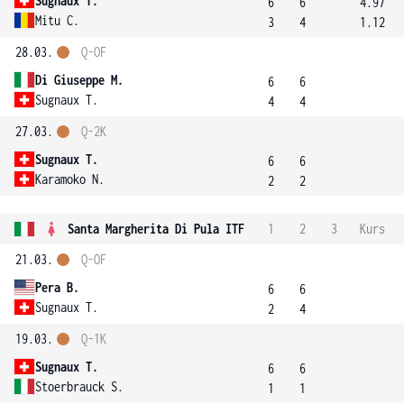
Sugnaux T.
6
6
4.97
Mitu C.
3
4
1.12
28.03.
Q-OF
Di Giuseppe M.
6
6
Sugnaux T.
4
4
27.03.
Q-2K
Sugnaux T.
6
6
Karamoko N.
2
2
Santa Margherita Di Pula ITF
1
2
3
Kurs
21.03.
Q-OF
Pera B.
6
6
Sugnaux T.
2
4
19.03.
Q-1K
Sugnaux T.
6
6
Stoerbrauck S.
1
1