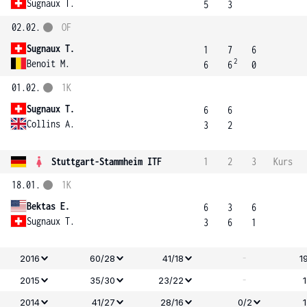
Sugnaux T.
5
3
02.02.
OF
Sugnaux T.
1
7
6
2
Benoit M.
6
6
0
01.02.
1K
Sugnaux T.
6
6
Collins A.
3
2
Stuttgart-Stammheim ITF
1
2
3
Kurs
18.01.
1K
Bektas E.
6
3
6
Sugnaux T.
3
6
1
-
2016
60/28
41/18
1
-
2015
35/30
23/22
2014
41/27
28/16
0/2