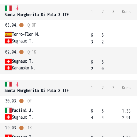
1
2
3
Kurs
Santa Margherita Di Pula 3 ITF
03.04.
Q-OF
Torro-Flor M.
6
6
Sugnaux T.
3
2
02.04.
Q-1K
Sugnaux T.
6
6
Karamoko N.
2
0
1
2
3
Kurs
Santa Margherita Di Pula 2 ITF
30.03.
OF
Paolini J.
6
6
1.33
Sugnaux T.
4
4
2.91
29.03.
1K