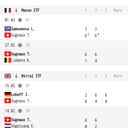
Macon ITF
1
2
3
Kurs
01.03.
OF
Samsonova L.
7
7
5
4
Sugnaux T.
6
6
27.02.
1K
Sugnaux T.
6
6
Liebens K.
1
4
Wirral ITF
1
2
3
Kurs
15.02.
OF
Lohoff J.
2
6
6
Sugnaux T.
6
4
4
14.02.
1K
Sugnaux T.
6
6
Vogelsang E.
0
2