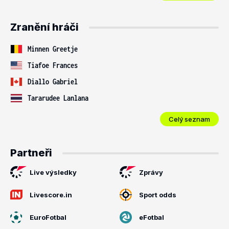
Zranění hráči
Minnen Greetje
Tiafoe Frances
Diallo Gabriel
Tararudee Lanlana
Celý seznam
Partneři
Live výsledky
Zprávy
Livescore.in
Sport odds
EuroFotbal
eFotbal