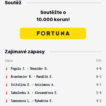
Soutěž
Soutěžte o
10.000 korun!
Zajímavé zápasy
Zápas
H2H
Pegula J.
-
Shnaider D.
4-0
Brantmeier R.
-
Mandlik E.
0-3
Svitolina E.
-
Anisimova A.
4-1
Sabalenka A.
-
Alexandrova E.
5-4
Samsonova L.
-
Rybakina E.
4-2