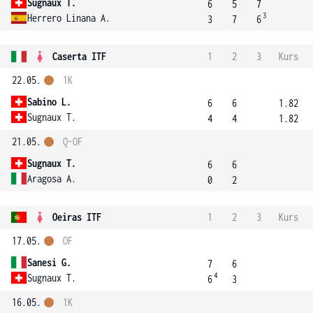
Sugnaux T.
6
5
7
3
Herrero Linana A.
3
7
6
Caserta ITF
1
2
3
Kurs
22.05.
1K
Sabino L.
6
6
1.82
Sugnaux T.
4
4
1.82
21.05.
Q-OF
Sugnaux T.
6
6
Aragosa A.
0
2
Oeiras ITF
1
2
3
Kurs
17.05.
OF
Sanesi G.
7
6
4
Sugnaux T.
6
3
16.05.
1K