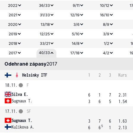
2022
36/33
9/11
10/12
1
2021
31/33
12/19
16/10
2020
13/18
3/6
8/9
2019
12/25
5/10
3/9
2018
33/21
14/8
1/2
1
40/33
2017
17/18
4/2
1
Odehrané zápasy
2017
Helsinky ITF
1
2
3
Kurs
18.11.
F
Silva E.
6
1
7
2.31
Sugnaux T.
3
6
5
1.54
17.11.
SF
Sugnaux T.
3
7
6
1.63
5
Kulikova A.
6
6
1
2.13