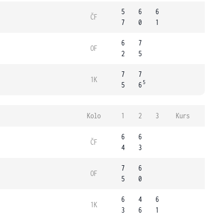
5
6
6
ČF
7
0
1
6
7
OF
2
5
7
7
1K
5
5
6
Kolo
1
2
3
Kurs
6
6
ČF
4
3
7
6
OF
5
0
6
4
6
1K
3
6
1