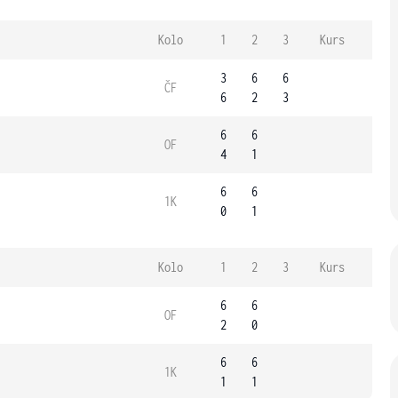
Kolo
1
2
3
Kurs
3
6
6
ČF
6
2
3
6
6
OF
4
1
6
6
1K
0
1
Kolo
1
2
3
Kurs
6
6
OF
2
0
6
6
1K
1
1