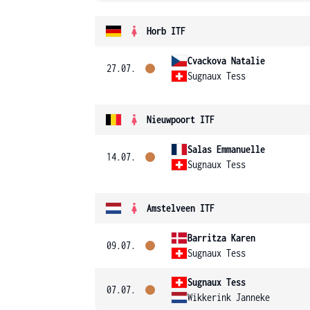
Horb ITF
Cvackova Natalie
27.07.
Sugnaux Tess
Nieuwpoort ITF
Salas Emmanuelle
14.07.
Sugnaux Tess
Amstelveen ITF
Barritza Karen
09.07.
Sugnaux Tess
Sugnaux Tess
07.07.
Wikkerink Janneke