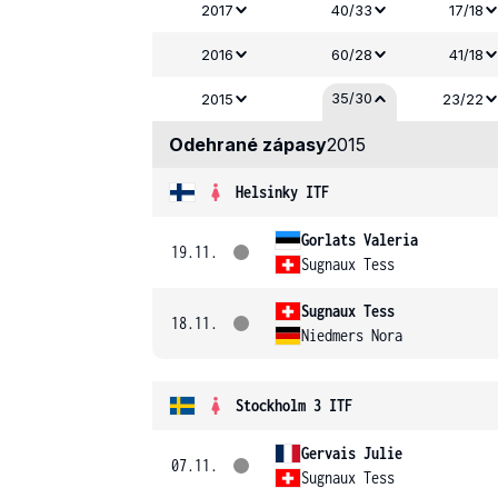
2017
40/33
17/18
2016
60/28
41/18
35/30
2015
23/22
Odehrané zápasy
2015
Helsinky ITF
Gorlats Valeria
19.11.
Sugnaux Tess
Sugnaux Tess
18.11.
Niedmers Nora
Stockholm 3 ITF
Gervais Julie
07.11.
Sugnaux Tess