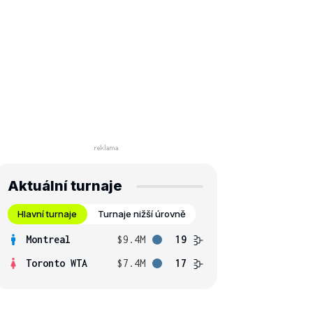
Aktuální turnaje
Hlavní turnaje
Turnaje nižší úrovně
Montreal
$9.4M
19
Toronto WTA
$7.4M
17