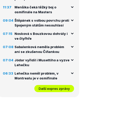
11:37
Menšíka čeká těžký boj o
osmifinále na Masters
09:04
Štěpánek s volbou povrchu proti
Spojeným státům nesouhlasí
07:15
Nosková s Bouzkovou dohrály i
ve čtyřhře
07:08
Sabalenková neměla problém
ani se zkušenou Číňankou
07:04
Jódar vyřídil i Musettiho a vyzve
Lehečku
06:33
Lehečka neměl problém, v
Montrealu je v osmifinále
Další expres zprávy