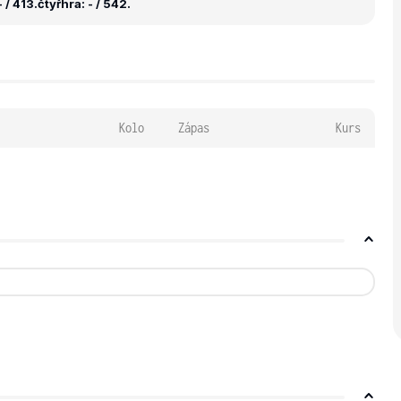
 / 413.
čtyřhra: - / 542.
Kolo
Zápas
Kurs