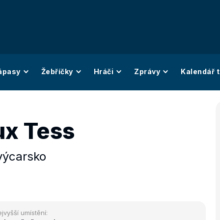
ápasy
Žebříčky
Hráči
Zprávy
Kalendář t
x Tess
výcarsko
jvyšší umístění: