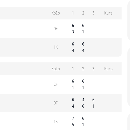
Kolo
1
2
3
Kurs
6
6
OF
3
1
6
6
1K
4
4
Kolo
1
2
3
Kurs
6
6
ČF
1
1
6
4
6
OF
4
6
1
7
6
1K
5
1