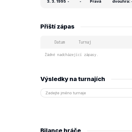
3. 3. 1995
-
-
Pravá
dvouhra: -
Příští zápas
Datum
Turnaj
Žádné nadcházející zápasy.
Výsledky na turnajích
Bilance hráče