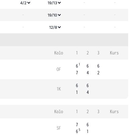
-
-
4/2
19/13
-
-
-
19/10
-
-
-
12/8
Kolo
1
2
3
Kurs
1
6
6
6
OF
7
4
2
6
6
1K
1
4
Kolo
1
2
3
Kurs
7
6
SF
5
6
1