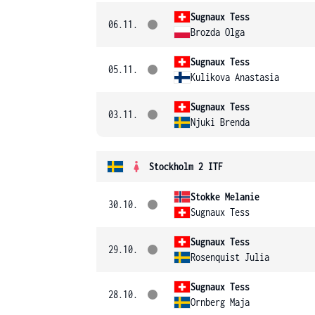
Sugnaux Tess
06.11.
Brozda Olga
Sugnaux Tess
05.11.
Kulikova Anastasia
Sugnaux Tess
03.11.
Njuki Brenda
Stockholm 2 ITF
Stokke Melanie
30.10.
Sugnaux Tess
Sugnaux Tess
29.10.
Rosenquist Julia
Sugnaux Tess
28.10.
Ornberg Maja