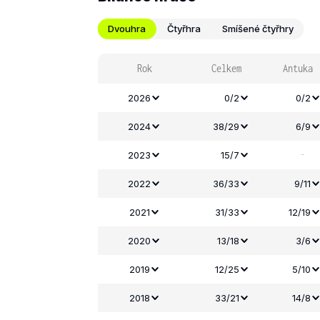
Dvouhra
Čtyřhra
Smíšené čtyřhry
Rok
Celkem
Antuka
2026
0/2
0/2
2024
38/29
6/9
-
2023
15/7
2022
36/33
9/11
2021
31/33
12/19
2020
13/18
3/6
2019
12/25
5/10
2018
33/21
14/8