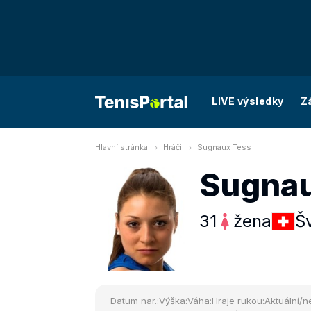
LIVE výsledky
Z
Hlavní stránka
Hráči
Sugnaux Tess
Sugnau
31
žena
Š
Datum nar.:
Výška:
Váha:
Hraje rukou:
Aktuální/ne