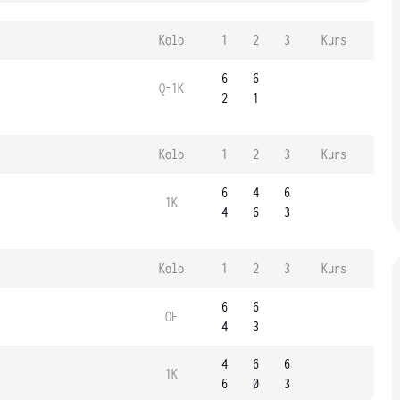
Kolo
1
2
3
Kurs
6
6
Q-1K
2
1
Kolo
1
2
3
Kurs
6
4
6
1K
4
6
3
Kolo
1
2
3
Kurs
6
6
OF
4
3
4
6
6
1K
6
0
3