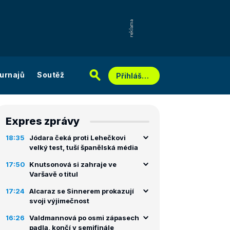
urnajů
Soutěž
Přihlášení
Expres zprávy
18:35
Jódara čeká proti Lehečkovi
velký test, tuší španělská média
17:50
Knutsonová si zahraje ve
Varšavě o titul
17:24
Alcaraz se Sinnerem prokazují
svoji výjimečnost
16:26
Valdmannová po osmi zápasech
padla, končí v semifinále