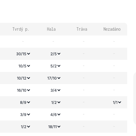
Tvrdý p.
Hala
Tráva
Nezadáno
-
-
-
-
-
-
30/15
2/5
-
-
10/5
5/2
-
-
10/12
17/10
-
-
16/10
3/4
-
8/9
1/2
1/1
-
-
3/9
4/6
-
-
1/2
18/11