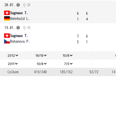
20.01.
Q-2K
Sugnaux T.
6
6
Hohnhold L.
1
4
19.01.
Q-1K
Sugnaux T.
7
6
Rohanova P.
5
1
-
2012
19/19
10/8
-
2011
10/8
7/5
Celkem
419/340
185/162
92/72
14