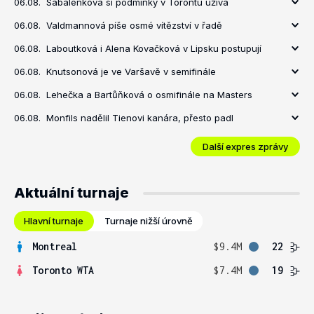
06.08.
Sabalenková si podmínky v Torontu užívá
06.08.
Valdmannová píše osmé vítězství v řadě
06.08.
Laboutková i Alena Kovačková v Lipsku postupují
06.08.
Knutsonová je ve Varšavě v semifinále
06.08.
Lehečka a Bartůňková o osmifinále na Masters
06.08.
Monfils nadělil Tienovi kanára, přesto padl
Další expres zprávy
Aktuální turnaje
Hlavní turnaje
Turnaje nižší úrovně
Montreal
$9.4M
22
Toronto WTA
$7.4M
19