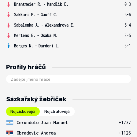
Brantmeier R.
-
Mandlik E.
0-3
Sakkari M.
-
Gauff C.
5-6
Sabalenka A.
-
Alexandrova E.
5-4
Mertens E.
-
Osaka N.
3-5
Borges N.
-
Darderi L.
3-1
Profily hráčů
Sázkařský žebříček
Nejziskovější
Nejztrátovější
Cerundolo Juan Manuel
+1737
Obradovic Andrea
+1126