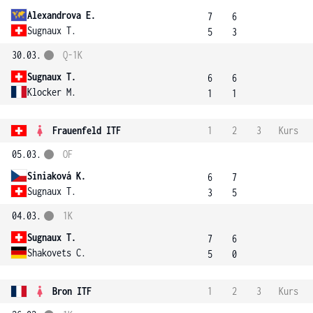
Alexandrova E.
7
6
Sugnaux T.
5
3
30.03.
Q-1K
Sugnaux T.
6
6
Klocker M.
1
1
Frauenfeld ITF
1
2
3
Kurs
05.03.
OF
Siniaková K.
6
7
Sugnaux T.
3
5
04.03.
1K
Sugnaux T.
7
6
Shakovets C.
5
0
Bron ITF
1
2
3
Kurs