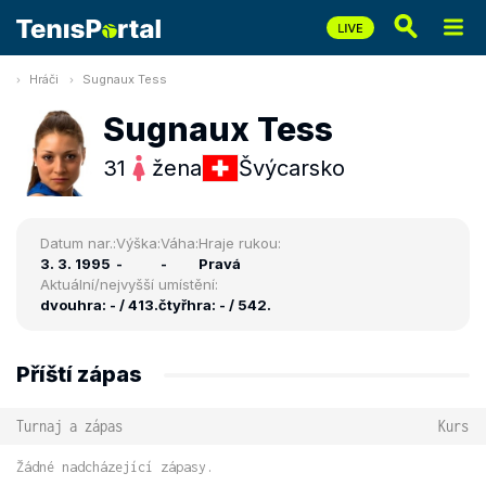
Hráči
Sugnaux Tess
Sugnaux Tess
31
žena
Švýcarsko
Datum nar.:
Výška:
Váha:
Hraje rukou:
3. 3. 1995
-
-
Pravá
Aktuální/nejvyšší umístění:
dvouhra: - / 413.
čtyřhra: - / 542.
Příští zápas
Turnaj a zápas
Kurs
Žádné nadcházející zápasy.