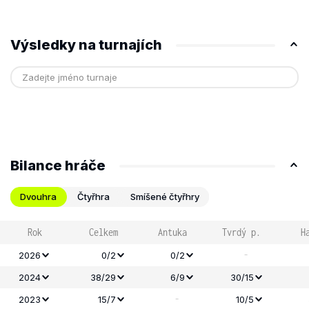
Výsledky na turnajích
Bilance hráče
Dvouhra
Čtyřhra
Smíšené čtyřhry
Rok
Celkem
Antuka
Tvrdý p.
H
-
2026
0/2
0/2
2024
38/29
6/9
30/15
-
2023
15/7
10/5