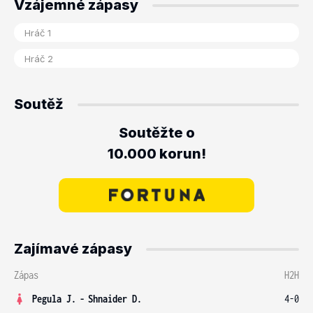
Vzájemné zápasy
Soutěž
Soutěžte o
10.000 korun!
Zajímavé zápasy
Zápas
H2H
Pegula J.
-
Shnaider D.
4-0