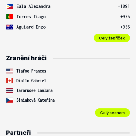
Eala Alexandra
+1091
Torres Tiago
+975
Aguiard Enzo
+936
Celý žebříček
Zranění hráči
Tiafoe Frances
Diallo Gabriel
Tararudee Lanlana
Siniaková Kateřina
Celý seznam
Partneři