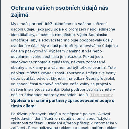
Marie Bouzková
Ochrana vašich osobních údajů nás
Žebříčky
Kalendář turnajů
zajímá
My a naši partneři
997
ukládáme do vašeho zařízení
Žebříček ATP (muži)
Australian Open
osobní údaje, jako jsou údaje o prohlížení nebo jedinečné
Žebříček WTA (ženy)
French Open
identifikátory, a máme k nim přístup. Výběr Souhlasím
umožňuje, aby sledovací technologie podporovaly účely
Sázkařský žebříček
Wimbledon
uvedené v části My a naši partneři zpracováváme údaje za
US Open
účelem poskytování. Výběrem Zamítnout vše nebo
odvoláním svého souhlasu je zakážete. Pokud jsou
Turnaj mistrů
sledovací technologie zakázány, některé zobrazené
Turnaj mistryň
obsahy a reklamy pro vás nemusí být tolik relevantní. Tuto
Aktualní trendy
nabídku můžete kdykoli znovu zobrazit a změnit své volby
nebo souhlas odvolat kliknutím na odkaz Řízení předvoleb
ve spodní části webové stránky. Vaše volby se projeví v
Fotbalové přestupy
našem Internetová stránka. Další podrobnosti naleznete v
Livesport Daily
našich Zásadách ochrany osobních údajů.
Třetí strany
Společně s našimi partnery zpracováváme údaje s
LS Prague Open
tímto cílem:
Používání přesných údajů o zeměpisné poloze . Aktivní
vyhledávání identifikačních údajů v rámci specifických
vlastností zařízení . Ukládání a/nebo přístup k informacím v
Podmínky užití
Nastavení soukromí
zařízení . Personalizovaná reklama a obsah, měření reklam