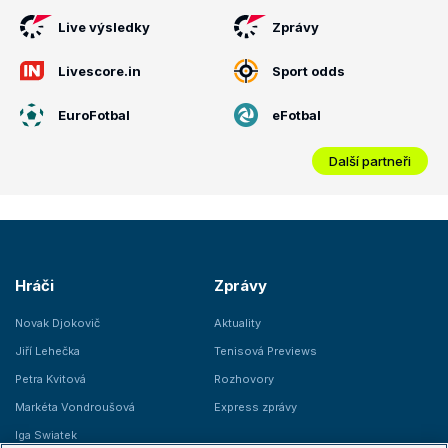
Live výsledky
Zprávy
Livescore.in
Sport odds
EuroFotbal
eFotbal
Další partneři
Hráči
Zprávy
Novak Djokovič
Aktuality
Jiří Lehečka
Tenisová Previews
Petra Kvitová
Rozhovory
Markéta Vondroušová
Express zprávy
Iga Swiatek