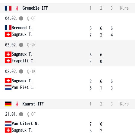
Grenoble ITF
1
2
3
Kurs
04.02.
Q-OF
Bremond I.
5
6
6
Sugnaux T.
7
2
4
03.02.
Q-2K
Sugnaux T.
6
6
Frapolli C.
3
0
02.02.
Q-1K
Sugnaux T.
2
6
6
Van Riet L.
6
1
3
Kaarst ITF
1
2
3
Kurs
21.01.
Q-OF
Van Uitert N.
7
6
Sugnaux T.
5
2