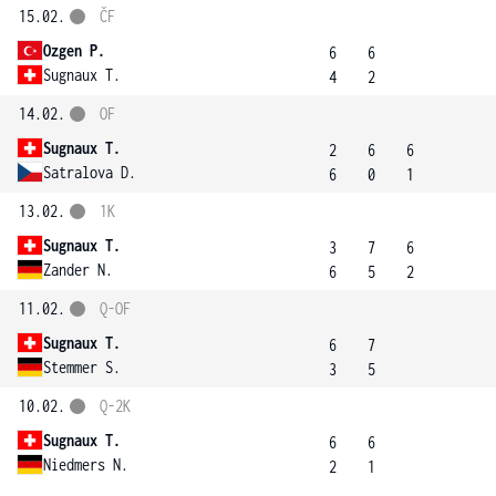
15.02.
ČF
Ozgen P.
6
6
Sugnaux T.
4
2
14.02.
OF
Sugnaux T.
2
6
6
Satralova D.
6
0
1
13.02.
1K
Sugnaux T.
3
7
6
Zander N.
6
5
2
11.02.
Q-OF
Sugnaux T.
6
7
Stemmer S.
3
5
10.02.
Q-2K
Sugnaux T.
6
6
Niedmers N.
2
1