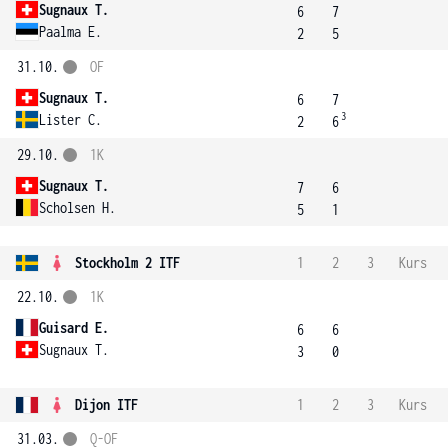
Sugnaux T.
6
7
Paalma E.
2
5
31.10.
OF
Sugnaux T.
6
7
3
Lister C.
2
6
29.10.
1K
Sugnaux T.
7
6
Scholsen H.
5
1
Stockholm 2 ITF
1
2
3
Kurs
22.10.
1K
Guisard E.
6
6
Sugnaux T.
3
0
Dijon ITF
1
2
3
Kurs
31.03.
Q-OF