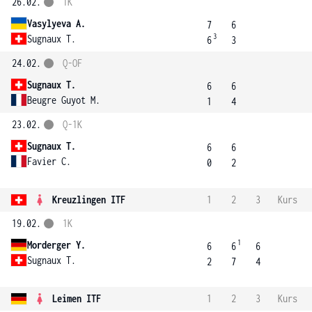
26.02.
1K
Vasylyeva A.
7
6
3
Sugnaux T.
6
3
24.02.
Q-OF
Sugnaux T.
6
6
Beugre Guyot M.
1
4
23.02.
Q-1K
Sugnaux T.
6
6
Favier C.
0
2
Kreuzlingen ITF
1
2
3
Kurs
19.02.
1K
1
Morderger Y.
6
6
6
Sugnaux T.
2
7
4
Leimen ITF
1
2
3
Kurs