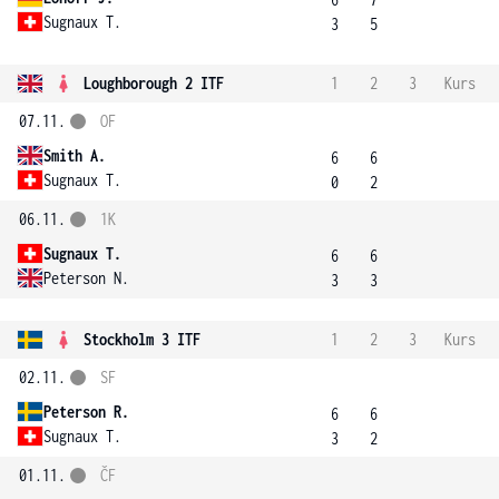
Sugnaux T.
3
5
Loughborough 2 ITF
1
2
3
Kurs
07.11.
OF
Smith A.
6
6
Sugnaux T.
0
2
06.11.
1K
Sugnaux T.
6
6
Peterson N.
3
3
Stockholm 3 ITF
1
2
3
Kurs
02.11.
SF
Peterson R.
6
6
Sugnaux T.
3
2
01.11.
ČF