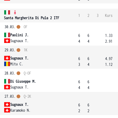
1
2
3
Kurs
Santa Margherita Di Pula 2 ITF
30.03.
OF
Paolini J.
6
6
1.33
Sugnaux T.
4
4
2.91
29.03.
1K
Sugnaux T.
6
6
4.97
Mitu C.
3
4
1.12
28.03.
Q-OF
Di Giuseppe M.
6
6
Sugnaux T.
4
4
27.03.
Q-2K
Sugnaux T.
6
6
Karamoko N.
2
2