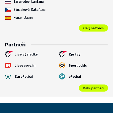
Tararudee Lanlana
Siniaková Kateřina
Munar Jaume
Celý seznam
Partneři
Live výsledky
Zprávy
Livescore.in
Sport odds
EuroFotbal
eFotbal
Další partneři