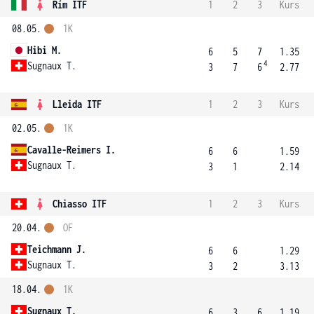
Řím ITF
1
2
3
Kurs
08.05.
1K
Hibi M.
6
5
7
1.35
4
Sugnaux T.
3
7
6
2.77
Lleida ITF
1
2
3
Kurs
02.05.
1K
Cavalle-Reimers I.
6
6
1.59
Sugnaux T.
3
1
2.14
Chiasso ITF
1
2
3
Kurs
20.04.
OF
Teichmann J.
6
6
1.29
Sugnaux T.
3
2
3.13
18.04.
1K
Sugnaux T.
6
3
6
1.19