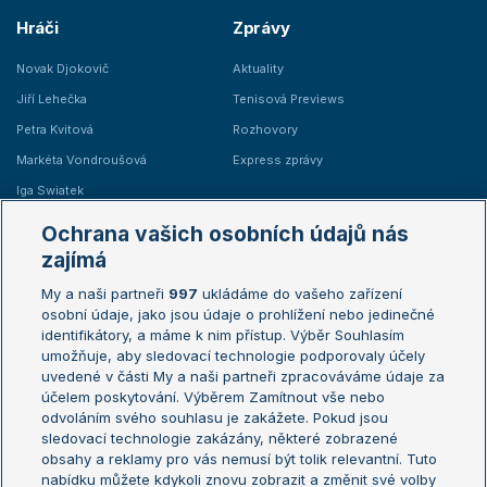
Hráči
Zprávy
Novak Djokovič
Aktuality
Jiří Lehečka
Tenisová Previews
Petra Kvitová
Rozhovory
Markéta Vondroušová
Express zprávy
Iga Swiatek
Marie Bouzková
Ochrana vašich osobních údajů nás
Žebříčky
Kalendář turnajů
zajímá
My a naši partneři
997
ukládáme do vašeho zařízení
Žebříček ATP (muži)
Australian Open
osobní údaje, jako jsou údaje o prohlížení nebo jedinečné
Žebříček WTA (ženy)
French Open
identifikátory, a máme k nim přístup. Výběr Souhlasím
umožňuje, aby sledovací technologie podporovaly účely
Sázkařský žebříček
Wimbledon
uvedené v části My a naši partneři zpracováváme údaje za
US Open
účelem poskytování. Výběrem Zamítnout vše nebo
odvoláním svého souhlasu je zakážete. Pokud jsou
Turnaj mistrů
sledovací technologie zakázány, některé zobrazené
Turnaj mistryň
obsahy a reklamy pro vás nemusí být tolik relevantní. Tuto
Aktualní trendy
nabídku můžete kdykoli znovu zobrazit a změnit své volby