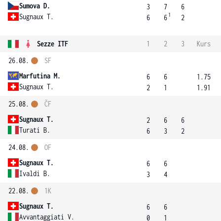
Sumova D.
3
7
6
1
Sugnaux T.
6
6
2
Sezze ITF
1
2
3
Kurs
26.08.
SF
Marfutina M.
6
6
1.75
Sugnaux T.
2
1
1.91
25.08.
ČF
Sugnaux T.
2
6
6
Turati B.
6
3
2
24.08.
OF
Sugnaux T.
6
6
Ivaldi B.
3
4
22.08.
1K
Sugnaux T.
6
6
Avvantaggiati V.
0
1