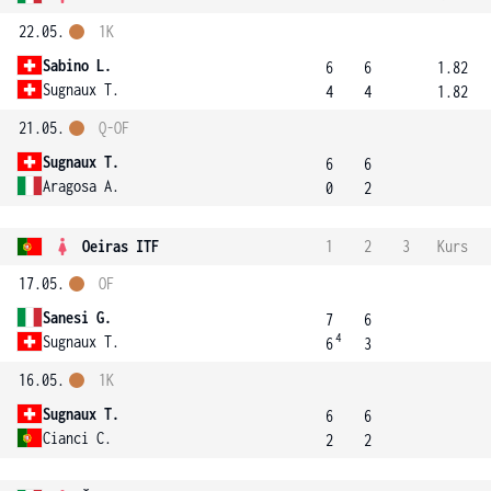
22.05.
1K
Sabino L.
6
6
1.82
Sugnaux T.
4
4
1.82
21.05.
Q-OF
Sugnaux T.
6
6
Aragosa A.
0
2
Oeiras ITF
1
2
3
Kurs
17.05.
OF
Sanesi G.
7
6
4
Sugnaux T.
6
3
16.05.
1K
Sugnaux T.
6
6
Cianci C.
2
2