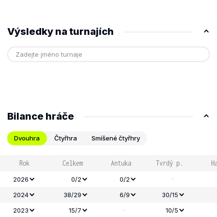
Výsledky na turnajích
Bilance hráče
Dvouhra
Čtyřhra
Smíšené čtyřhry
Rok
Celkem
Antuka
Tvrdý p.
H
-
2026
0/2
0/2
2024
38/29
6/9
30/15
-
2023
15/7
10/5