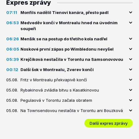
Expres zprávy
07:11
Monfils nadělil Tienovi kanára, přesto padl
06:53
Medveděv končí v Montrealu hned na úvodním
soupeři
06:26
Menšík se na postup do třetího kola nadřel
06:05
Noskové první zápas po Wimbledonu nevyšel
05:39
Krejčíková nestačila v Torontu na Samsonovovou
00:12
Další šok v Montrealu, Zverev končí
05.08.
Fritz v Montrealu překvapivě končí
05.08.
Rybakinová zvládla bitvu s Kasatkinovou
05.08.
Pegulaová v Torontu začala obratem
05.08.
Na Townsendovou nestačila v Torontu ani Bouzková
Další expres zprávy