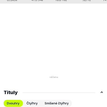
Tituly
Dvouhry
Čtyřhry
Smíšené čtyřhry