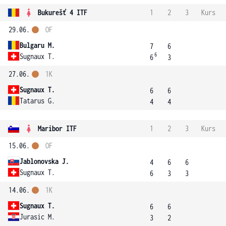
Bukurešť 4 ITF
1
2
3
Kurs
29.06.
OF
Bulgaru M.
7
6
6
Sugnaux T.
6
3
27.06.
1K
Sugnaux T.
6
6
Tatarus G.
4
4
Maribor ITF
1
2
3
Kurs
15.06.
OF
Jablonovska J.
4
6
6
Sugnaux T.
6
3
3
14.06.
1K
Sugnaux T.
6
6
Jurasic M.
3
2