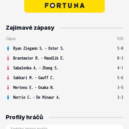
Zajímavé zápasy
Zápas
H2H
Ryan Ziegann S.
-
Oster S.
5-0
Brantmeier R.
-
Mandlik E.
0-3
Sabalenka A.
-
Zhang S.
4-1
Sakkari M.
-
Gauff C.
5-6
Mertens E.
-
Osaka N.
3-5
Norrie C.
-
De Minaur A.
3-3
Profily hráčů