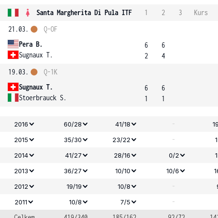
Santa Margherita Di Pula ITF
1
2
3
Kurs
21.03.
Q-OF
Pera B.
6
6
Sugnaux T.
2
4
19.03.
Q-1K
Sugnaux T.
6
6
Stoerbrauck S.
1
1
-
2016
60/28
41/18
1
-
2015
35/30
23/22
2014
41/27
28/16
0/2
2013
36/27
10/10
10/6
1
-
2012
19/19
10/8
-
2011
10/8
7/5
Celkem
419/340
185/162
92/72
14