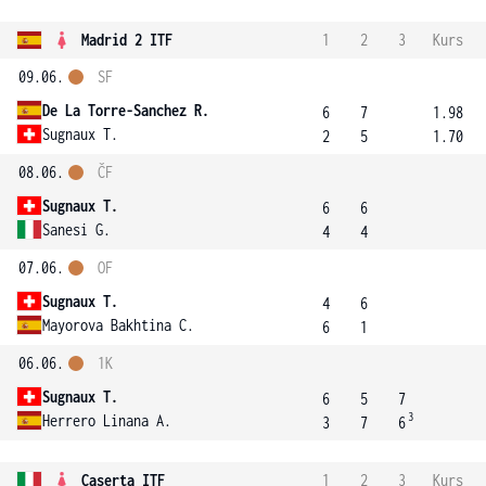
Madrid 2 ITF
1
2
3
Kurs
09.06.
SF
De La Torre-Sanchez R.
6
7
1.98
Sugnaux T.
2
5
1.70
08.06.
ČF
Sugnaux T.
6
6
Sanesi G.
4
4
07.06.
OF
Sugnaux T.
4
6
Mayorova Bakhtina C.
6
1
06.06.
1K
Sugnaux T.
6
5
7
3
Herrero Linana A.
3
7
6
Caserta ITF
1
2
3
Kurs