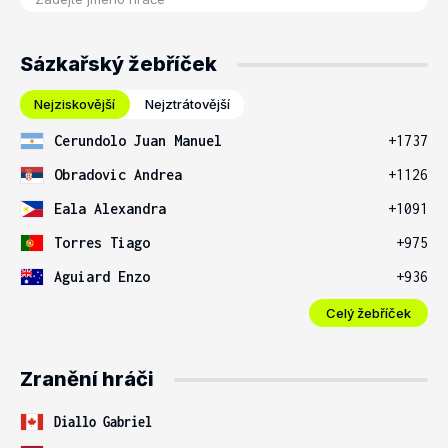
Sázkařský žebříček
Nejziskovější
Nejztrátovější
Cerundolo Juan Manuel
+1737
Obradovic Andrea
+1126
Eala Alexandra
+1091
Torres Tiago
+975
Aguiard Enzo
+936
Celý žebříček
Zranění hráči
Diallo Gabriel