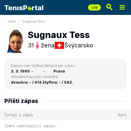
Hráči
Sugnaux Tess
Sugnaux Tess
31
žena
Švýcarsko
Datum nar.:
Výška:
Váha:
Hraje rukou:
3. 3. 1995
-
-
Pravá
Aktuální/nejvyšší umístění:
dvouhra: - / 413.
čtyřhra: - / 542.
Příští zápas
Turnaj a zápas
Kurs
Žádné nadcházející zápasy.