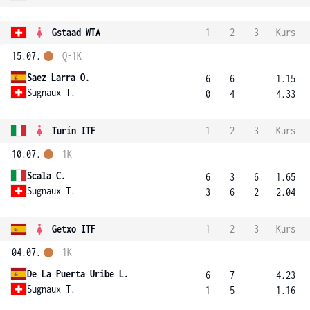
Gstaad WTA
1
2
3
Kurs
15.07.
Q-1K
Saez Larra O.
6
6
1.15
Sugnaux T.
0
4
4.33
Turín ITF
1
2
3
Kurs
10.07.
1K
Scala C.
6
3
6
1.65
Sugnaux T.
3
6
2
2.04
Getxo ITF
1
2
3
Kurs
04.07.
1K
De La Puerta Uribe L.
6
7
4.23
Sugnaux T.
1
5
1.16