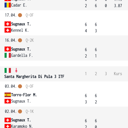
Cadar E.
2
6
0
3.87
17.04.
Q-OF
Sugnaux T.
6
6
Kennel K.
4
3
16.04.
Q-2K
Sugnaux T.
6
6
Gardella F.
2
1
1
2
3
Kurs
Santa Margherita Di Pula 3 ITF
03.04.
Q-OF
Torro-Flor M.
6
6
Sugnaux T.
3
2
02.04.
Q-1K
Sugnaux T.
6
6
Karamoko N.
2
0