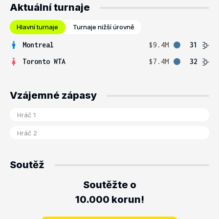
Aktuální turnaje
Hlavní turnaje
Turnaje nižší úrovně
Montreal
$9.4M
31
Toronto WTA
$7.4M
32
Vzájemné zápasy
Soutěž
Soutěžte o
10.000 korun!