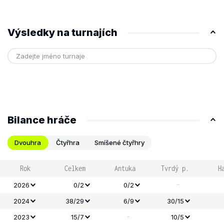
Výsledky na turnajích
Bilance hráče
Dvouhra
Čtyřhra
Smíšené čtyřhry
Rok
Celkem
Antuka
Tvrdý p.
H
-
2026
0/2
0/2
2024
38/29
6/9
30/15
-
2023
15/7
10/5