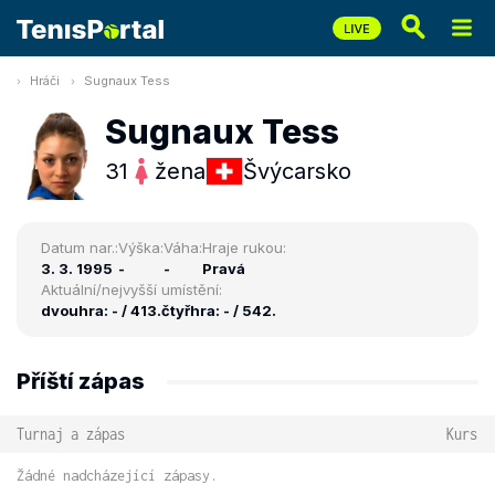
Hráči
Sugnaux Tess
Sugnaux Tess
31
žena
Švýcarsko
Datum nar.:
Výška:
Váha:
Hraje rukou:
3. 3. 1995
-
-
Pravá
Aktuální/nejvyšší umístění:
dvouhra: - / 413.
čtyřhra: - / 542.
Příští zápas
Turnaj a zápas
Kurs
Žádné nadcházející zápasy.