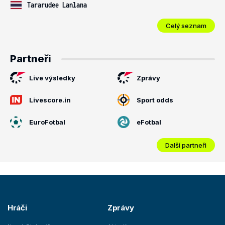
Tararudee Lanlana
Celý seznam
Partneři
Live výsledky
Zprávy
Livescore.in
Sport odds
EuroFotbal
eFotbal
Další partneři
Hráči
Zprávy