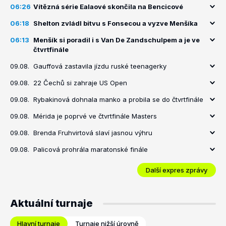
06:26
Vítězná série Ealaové skončila na Bencicové
06:18
Shelton zvládl bitvu s Fonsecou a vyzve Menšíka
06:13
Menšík si poradil i s Van De Zandschulpem a je ve
čtvrtfinále
09.08.
Gauffová zastavila jízdu ruské teenagerky
09.08.
22 Čechů si zahraje US Open
09.08.
Rybakinová dohnala manko a probila se do čtvrtfinále
09.08.
Mérida je poprvé ve čtvrtfinále Masters
09.08.
Brenda Fruhvirtová slaví jasnou výhru
09.08.
Palicová prohrála maratonské finále
Další expres zprávy
Aktuální turnaje
Hlavní turnaje
Turnaje nižší úrovně