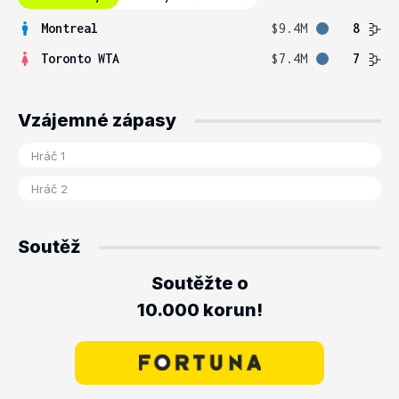
Montreal
$9.4M
8
Toronto WTA
$7.4M
7
Vzájemné zápasy
Soutěž
Soutěžte o
10.000 korun!