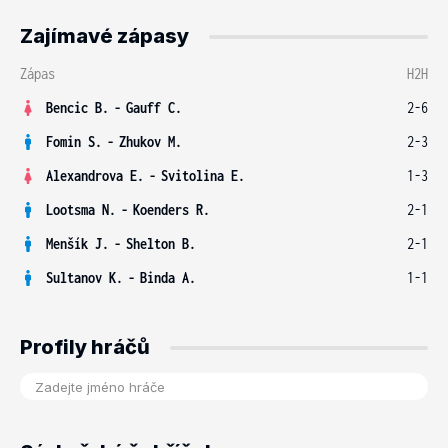
Zajímavé zápasy
Zápas
H2H
Bencic B.
-
Gauff C.
2-6
Fomin S.
-
Zhukov M.
2-3
Alexandrova E.
-
Svitolina E.
1-3
Lootsma N.
-
Koenders R.
2-1
Menšík J.
-
Shelton B.
2-1
Sultanov K.
-
Binda A.
1-1
Profily hráčů