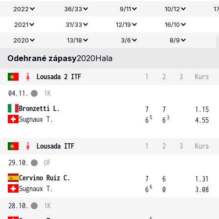
2022
36/33
9/11
10/12
1
2021
31/33
12/19
16/10
2020
13/18
3/6
8/9
Odehrané zápasy
2020
Hala
Lousada 2 ITF
1
2
3
Kurs
04.11.
1K
Bronzetti L.
7
7
1.15
5
3
Sugnaux T.
6
6
4.55
Lousada ITF
1
2
3
Kurs
29.10.
OF
Cervino Ruiz C.
7
6
1.31
6
Sugnaux T.
6
0
3.08
28.10.
1K