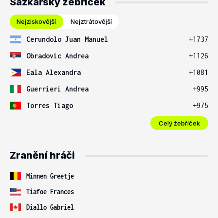
Sázkařský žebříček
Nejziskovější
Nejztrátovější
Cerundolo Juan Manuel
+1737
Obradovic Andrea
+1126
Eala Alexandra
+1081
Guerrieri Andrea
+995
Torres Tiago
+975
Celý žebříček
Zranění hráči
Minnen Greetje
Tiafoe Frances
Diallo Gabriel