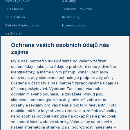
Novak Djokovič
Aktuality
Jiří Lehečka
Tenisová Previews
Petra Kvitová
Rozhovory
Markéta Vondroušová
Express zprávy
Iga Swiatek
Marie Bouzková
Ochrana vašich osobních údajů nás
Žebříčky
Kalendář turnajů
zajímá
My a naši partneři
999
ukládáme do vašeho zařízení
Žebříček ATP (muži)
Australian Open
osobní údaje, jako jsou údaje o prohlížení nebo jedinečné
Žebříček WTA (ženy)
French Open
identifikátory, a máme k nim přístup. Výběr Souhlasím
umožňuje, aby sledovací technologie podporovaly účely
Sázkařský žebříček
Wimbledon
uvedené v části My a naši partneři zpracováváme údaje za
US Open
účelem poskytování. Výběrem Zamítnout vše nebo
odvoláním svého souhlasu je zakážete. Pokud jsou
Turnaj mistrů
sledovací technologie zakázány, některé zobrazené
Turnaj mistryň
obsahy a reklamy pro vás nemusí být tolik relevantní. Tuto
Aktualní trendy
nabídku můžete kdykoli znovu zobrazit a změnit své volby
nebo souhlas odvolat kliknutím na odkaz Řízení předvoleb
ve spodní části webové stránky. Vaše volby se projeví v
Fotbalové přestupy
našem Internetová stránka. Další podrobnosti naleznete v
Livesport Daily