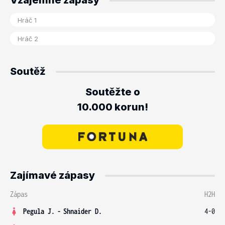
Vzájemné zápasy
Soutěž
Soutěžte o
10.000 korun!
Zajímavé zápasy
Zápas
H2H
Pegula J.
-
Shnaider D.
4-0