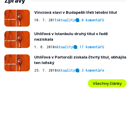
Zprávy
Vinciová slaví v Budapešti třetí letošní titul
10. 7. 2011
Aktuality
0 komentářů
Uhlířová v Istanbulu druhý titul v řadě
nezískala
1. 8. 2010
Aktuality
17 komentářů
Uhlířová v Portoroži získala čtvrtý titul, obhájila
ten loňský
25. 7. 2010
Aktuality
3 komentáře
Všechny články