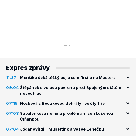
Expres zprávy
11:37
Menšíka čeká těžký boj o osmifinále na Masters
09:04
Štěpánek s volbou povrchu proti Spojeným státům
nesouhlasí
07:15
Nosková s Bouzkovou dohrály i ve čtyřhře
07:08
Sabalenková neměla problém ani se zkušenou
Číňankou
07:04
Jódar vyřídil i Musettiho a vyzve Lehečku