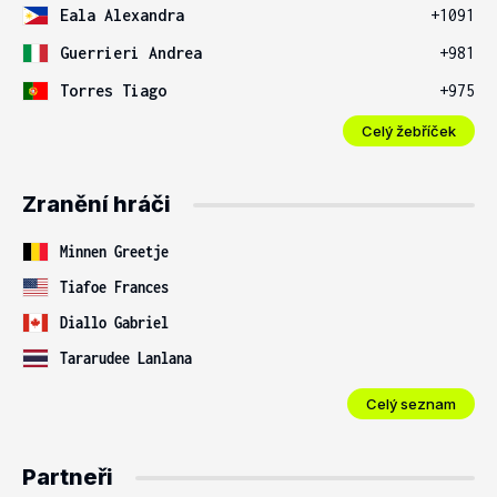
Eala Alexandra
+1091
Guerrieri Andrea
+981
Torres Tiago
+975
Celý žebříček
Zranění hráči
Minnen Greetje
Tiafoe Frances
Diallo Gabriel
Tararudee Lanlana
Celý seznam
Partneři