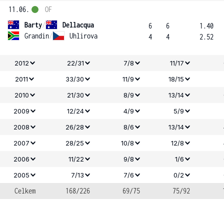
11.06.
OF
Barty
/
Dellacqua
6
6
1.40
Grandin
/
Uhlirova
4
4
2.52
2012
22/31
7/8
11/17
2011
33/30
11/9
18/15
2010
21/30
8/9
13/14
2009
12/24
4/9
5/9
2008
26/28
8/6
13/14
2007
28/25
10/8
12/8
2006
11/22
9/8
1/6
2005
7/13
7/6
0/2
Celkem
168/226
69/75
75/92