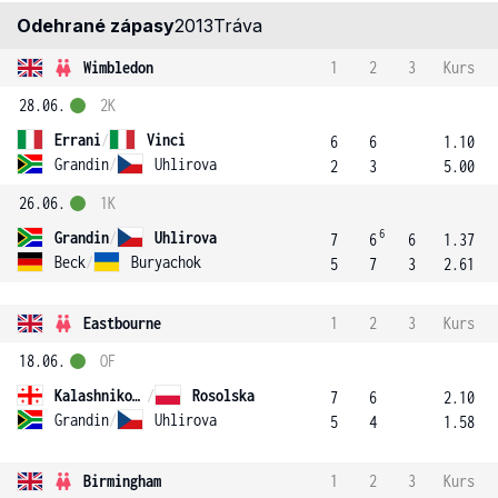
Odehrané zápasy
2013
Tráva
Wimbledon
1
2
3
Kurs
28.06.
2K
Errani
/
Vinci
6
6
1.10
Grandin
/
Uhlirova
2
3
5.00
26.06.
1K
6
Grandin
/
Uhlirova
7
6
6
1.37
Beck
/
Buryachok
5
7
3
2.61
Eastbourne
1
2
3
Kurs
18.06.
OF
Kalashnikova
/
Rosolska
7
6
2.10
Grandin
/
Uhlirova
5
4
1.58
Birmingham
1
2
3
Kurs