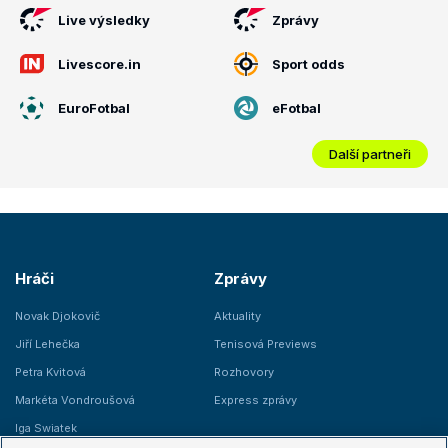
Live výsledky
Zprávy
Livescore.in
Sport odds
EuroFotbal
eFotbal
Další partneři
Hráči
Zprávy
Novak Djokovič
Aktuality
Jiří Lehečka
Tenisová Previews
Petra Kvitová
Rozhovory
Markéta Vondroušová
Express zprávy
Iga Swiatek