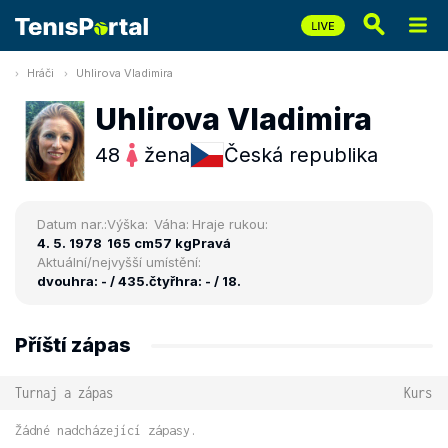
Hráči
Uhlirova Vladimira
Uhlirova Vladimira
48
žena
Česká republika
Datum nar.:
Výška:
Váha:
Hraje rukou:
4. 5. 1978
165 cm
57 kg
Pravá
Aktuální/nejvyšší umístění:
dvouhra: - / 435.
čtyřhra: - / 18.
Příští zápas
Turnaj a zápas
Kurs
Žádné nadcházející zápasy.