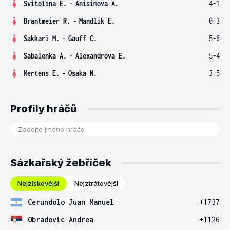
Svitolina E.
-
Anisimova A.
4-1
Brantmeier R.
-
Mandlik E.
0-3
Sakkari M.
-
Gauff C.
5-6
Sabalenka A.
-
Alexandrova E.
5-4
Mertens E.
-
Osaka N.
3-5
Profily hráčů
Sázkařský žebříček
Nejziskovější
Nejztrátovější
Cerundolo Juan Manuel
+1737
Obradovic Andrea
+1126