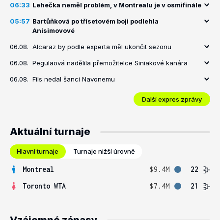
06:33
Lehečka neměl problém, v Montrealu je v osmifinále
05:57
Bartůňková po třísetovém boji podlehla
Anisimovové
06.08.
Alcaraz by podle experta měl ukončit sezonu
06.08.
Pegulaová nadělila přemožitelce Siniakové kanára
06.08.
Fils nedal šanci Navonemu
Další expres zprávy
Aktuální turnaje
Hlavní turnaje
Turnaje nižší úrovně
Montreal
$9.4M
22
Toronto WTA
$7.4M
21