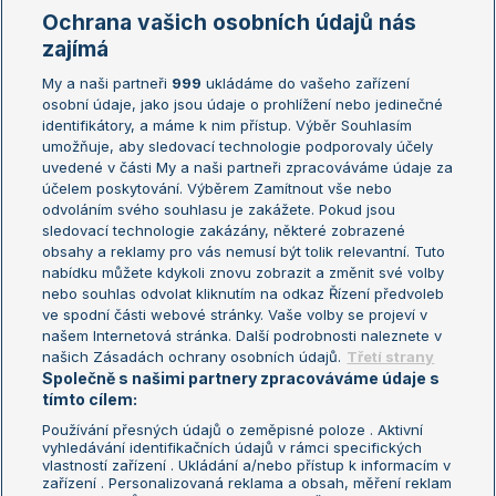
Marie Bouzková
Ochrana vašich osobních údajů nás
Žebříčky
Kalendář turnajů
zajímá
My a naši partneři
999
ukládáme do vašeho zařízení
Žebříček ATP (muži)
Australian Open
osobní údaje, jako jsou údaje o prohlížení nebo jedinečné
Žebříček WTA (ženy)
French Open
identifikátory, a máme k nim přístup. Výběr Souhlasím
umožňuje, aby sledovací technologie podporovaly účely
Sázkařský žebříček
Wimbledon
uvedené v části My a naši partneři zpracováváme údaje za
US Open
účelem poskytování. Výběrem Zamítnout vše nebo
odvoláním svého souhlasu je zakážete. Pokud jsou
Turnaj mistrů
sledovací technologie zakázány, některé zobrazené
Turnaj mistryň
obsahy a reklamy pro vás nemusí být tolik relevantní. Tuto
Aktualní trendy
nabídku můžete kdykoli znovu zobrazit a změnit své volby
nebo souhlas odvolat kliknutím na odkaz Řízení předvoleb
ve spodní části webové stránky. Vaše volby se projeví v
Fotbalové přestupy
našem Internetová stránka. Další podrobnosti naleznete v
Livesport Daily
našich Zásadách ochrany osobních údajů.
Třetí strany
Společně s našimi partnery zpracováváme údaje s
LS Prague Open
tímto cílem:
Používání přesných údajů o zeměpisné poloze . Aktivní
vyhledávání identifikačních údajů v rámci specifických
vlastností zařízení . Ukládání a/nebo přístup k informacím v
Podmínky užití
Nastavení soukromí
zařízení . Personalizovaná reklama a obsah, měření reklam
GDPR a žurnalistika
Reklama