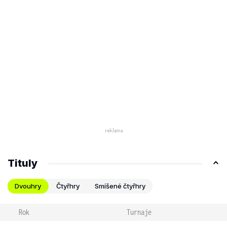
Tituly
Dvouhry
Čtyřhry
Smíšené čtyřhry
Rok
Turnaje