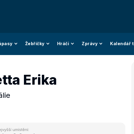
ápasy
Žebříčky
Hráči
Zprávy
Kalendář t
tta Erika
álie
jvyšší umístění: