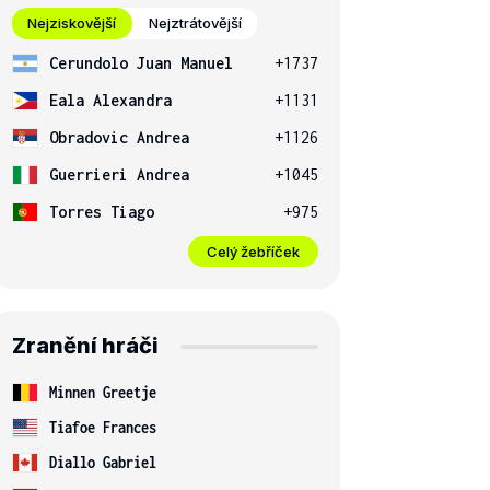
Nejziskovější
Nejztrátovější
Cerundolo Juan Manuel
+1737
Eala Alexandra
+1131
Obradovic Andrea
+1126
Guerrieri Andrea
+1045
Torres Tiago
+975
Celý žebříček
Zranění hráči
Minnen Greetje
Tiafoe Frances
Diallo Gabriel