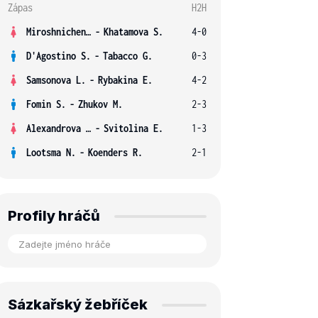
Zápas
H2H
Miroshnichenko V.
-
Khatamova S.
4-0
D'Agostino S.
-
Tabacco G.
0-3
Samsonova L.
-
Rybakina E.
4-2
Fomin S.
-
Zhukov M.
2-3
Alexandrova E.
-
Svitolina E.
1-3
Lootsma N.
-
Koenders R.
2-1
Profily hráčů
Sázkařský žebříček