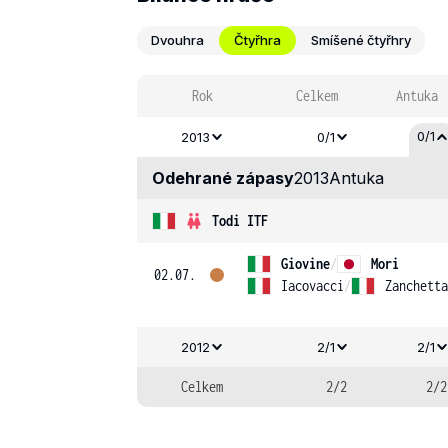
Dvouhra
Čtyřhra
Smíšené čtyřhry
Rok
Celkem
Antuka
0/1
2013
0/1
Odehrané zápasy
2013
Antuka
Todi ITF
Giovine
/
Mori
02.07.
Iacovacci
/
Zanchetta
2012
2/1
2/1
Celkem
2/2
2/2