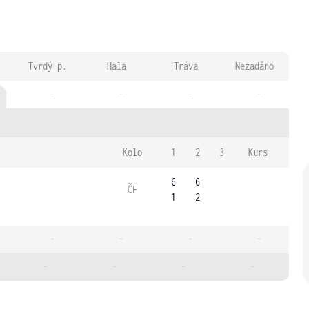
Tvrdý p.
Hala
Tráva
Nezadáno
-
-
-
-
Kolo
1
2
3
Kurs
6
6
ČF
1
2
-
-
-
-
-
-
-
-