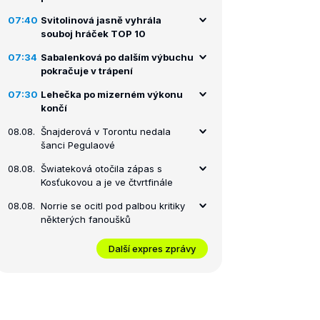
07:40
Svitolinová jasně vyhrála
souboj hráček TOP 10
07:34
Sabalenková po dalším výbuchu
pokračuje v trápení
07:30
Lehečka po mizerném výkonu
končí
08.08.
Šnajderová v Torontu nedala
šanci Pegulaové
08.08.
Šwiateková otočila zápas s
Kosťukovou a je ve čtvrtfinále
08.08.
Norrie se ocitl pod palbou kritiky
některých fanoušků
Další expres zprávy