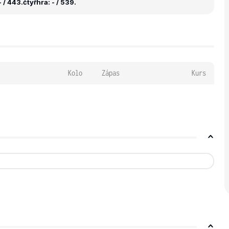
 / 443.
čtyřhra: - / 539.
Kolo
Zápas
Kurs