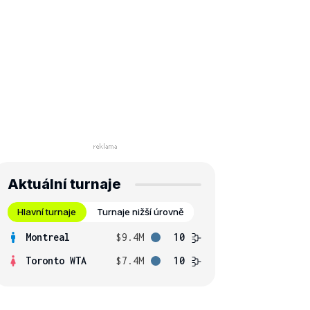
Aktuální turnaje
Hlavní turnaje
Turnaje nižší úrovně
Montreal
$9.4M
10
Toronto WTA
$7.4M
10