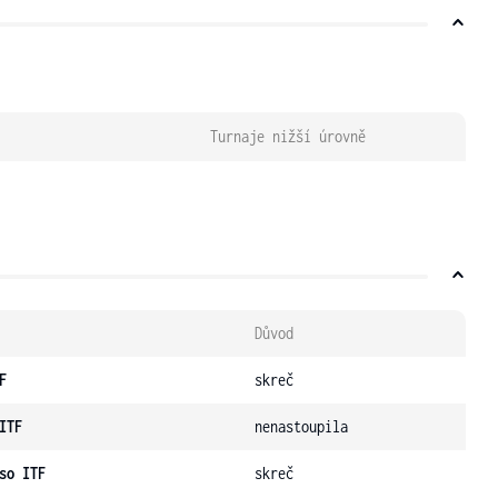
Turnaje nižší úrovně
Důvod
F
skreč
ITF
nenastoupila
so ITF
skreč