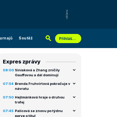
urnajů
Soutěž
Přihlášení
Expres zprávy
08:00
Siniaková a Zhang zničily
Gauffovou a dál dominují
07:54
Brenda Fruhvirtová pokračuje v
návratu
07:50
Hejtmánková hraje o druhou
trofej
07:45
Palicová se znovu po týdnu
porve o titul