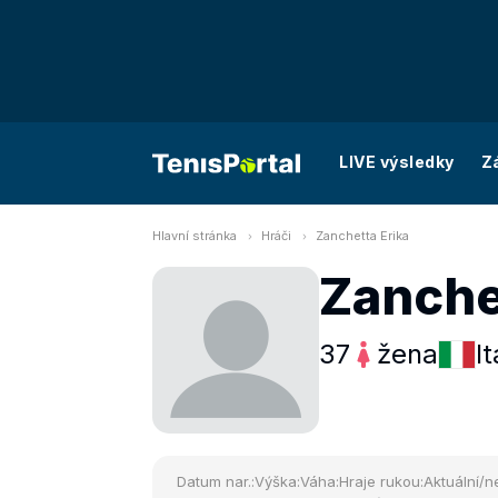
LIVE výsledky
Z
Hlavní stránka
Hráči
Zanchetta Erika
Zanche
37
žena
It
Datum nar.:
Výška:
Váha:
Hraje rukou:
Aktuální/ne