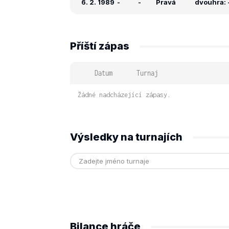
6. 2. 1989
-
-
Pravá
dvouhra: -
Příští zápas
Datum
Turnaj
Žádné nadcházející zápasy.
Výsledky na turnajích
Bilance hráče