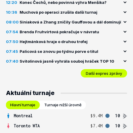
12:20
Konec Čechů, nebo povinná výhra Menšíka?
10:36
Muchová po operaci zrušila další turnaj
08:00
Siniaková a Zhang zničily Gauffovou a dál dominují
07:54
Brenda Fruhvirtová pokračuje v návratu
07:50
Hejtmánková hraje o druhou trofej
07:45
Palicová se znovu po týdnu porve o titul
07:40
Svitolinová jasně vyhrála souboj hráček TOP 10
Další expres zprávy
Aktuální turnaje
Hlavní turnaje
Turnaje nižší úrovně
Montreal
$9.4M
10
Toronto WTA
$7.4M
10