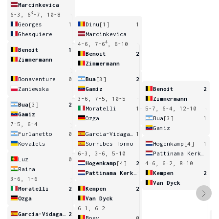
Marcinkevica
3
6-3, 6
-7, 10-8
Georges
1
Dinu
[1]
1
Ghesquiere
Marcinkevica
4
4-6, 7-6
, 6-10
Benoit
1
Benoit
2
Zimmermann
Zimmermann
Bonaventure
0
Bua
[3]
2
Zaniewska
Gamiz
Benoit
2
3-6, 7-5, 10-5
Zimmermann
Bua
[3]
2
Moratelli
1
5-7, 6-4, 12-10
Gamiz
Ozga
Bua
[3]
1
7-5, 6-4
Gamiz
Furlanetto
0
Garcia-Vidagany
1
Kovalets
Sorribes Tormo
Hogenkamp
[4]
1
6-3, 3-6, 5-10
Pattinama Kerkhove
Luz
0
Hogenkamp
[4]
2
4-6, 6-2, 8-10
Raina
Pattinama Kerkhove
Kempen
2
3-6, 1-6
Van Dyck
Moratelli
2
Kempen
2
Ozga
Van Dyck
6-1, 6-2
Garcia-Vidagany
2
Boev
0