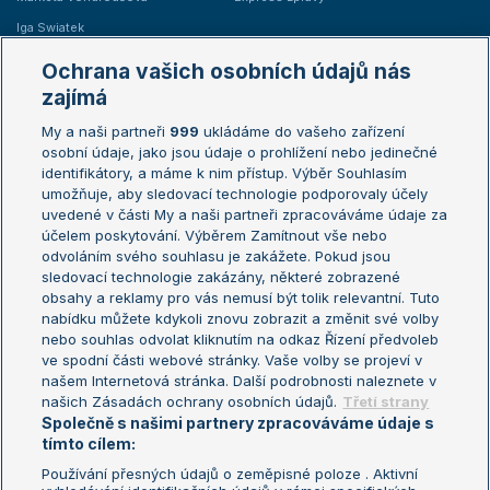
Iga Swiatek
Marie Bouzková
Ochrana vašich osobních údajů nás
Žebříčky
Kalendář turnajů
zajímá
My a naši partneři
999
ukládáme do vašeho zařízení
Žebříček ATP (muži)
Australian Open
osobní údaje, jako jsou údaje o prohlížení nebo jedinečné
Žebříček WTA (ženy)
French Open
identifikátory, a máme k nim přístup. Výběr Souhlasím
umožňuje, aby sledovací technologie podporovaly účely
Sázkařský žebříček
Wimbledon
uvedené v části My a naši partneři zpracováváme údaje za
US Open
účelem poskytování. Výběrem Zamítnout vše nebo
odvoláním svého souhlasu je zakážete. Pokud jsou
Turnaj mistrů
sledovací technologie zakázány, některé zobrazené
Turnaj mistryň
obsahy a reklamy pro vás nemusí být tolik relevantní. Tuto
Aktualní trendy
nabídku můžete kdykoli znovu zobrazit a změnit své volby
nebo souhlas odvolat kliknutím na odkaz Řízení předvoleb
ve spodní části webové stránky. Vaše volby se projeví v
Fotbalové přestupy
našem Internetová stránka. Další podrobnosti naleznete v
Livesport Daily
našich Zásadách ochrany osobních údajů.
Třetí strany
Společně s našimi partnery zpracováváme údaje s
LS Prague Open
tímto cílem:
Používání přesných údajů o zeměpisné poloze . Aktivní