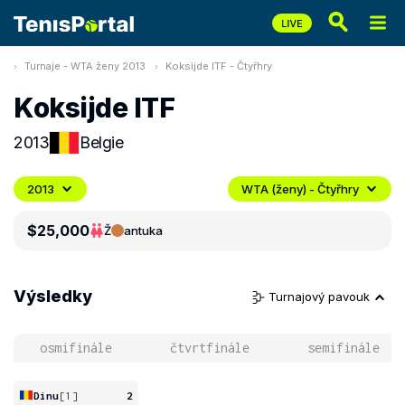
Turnaje - WTA ženy 2013
Koksijde ITF - Čtyřhry
Koksijde ITF
2013
Belgie
2013
WTA (ženy) - Čtyřhry
$25,000
Ž
antuka
Výsledky
Turnajový pavouk
osmifinále
čtvrtfinále
semifinále
Dinu
[1]
2