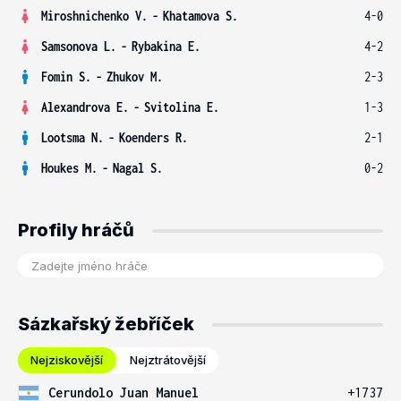
Miroshnichenko V.
-
Khatamova S.
4-0
Samsonova L.
-
Rybakina E.
4-2
Fomin S.
-
Zhukov M.
2-3
Alexandrova E.
-
Svitolina E.
1-3
Lootsma N.
-
Koenders R.
2-1
Houkes M.
-
Nagal S.
0-2
Profily hráčů
Sázkařský žebříček
Nejziskovější
Nejztrátovější
Cerundolo Juan Manuel
+1737