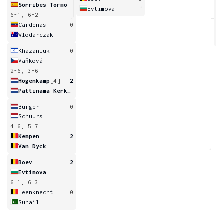
Sorribes Tormo
Evtimova
6-1, 6-2
3
Cardenas
0
Wlodarczak
Khazaniuk
0
Vaňková
2-6, 3-6
Hogenkamp
[4]
2
Pattinama Kerkhove
Burger
0
Schuurs
4-6, 5-7
Kempen
2
Van Dyck
Boev
2
Evtimova
6-1, 6-3
Leenknecht
0
Suhail