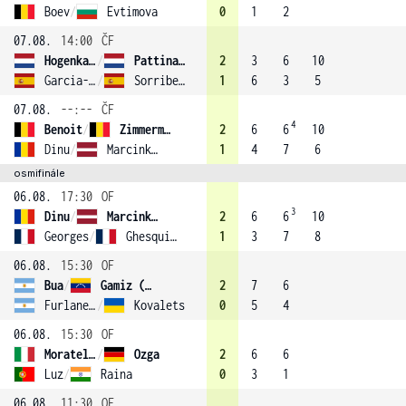
Boev
/
Evtimova
0
1
2
07.08.
14:00
ČF
Hogenkamp
/
Pattinama Kerkhove (4)
2
3
6
10
Garcia-Vidagany
/
Sorribes Tormo
1
6
3
5
07.08.
--:--
ČF
4
Benoit
/
Zimmermann
2
6
6
10
Dinu
/
Marcinkevica (1)
1
4
7
6
osmifinále
06.08.
17:30
OF
3
Dinu
/
Marcinkevica (1)
2
6
6
10
Georges
/
Ghesquiere
1
3
7
8
06.08.
15:30
OF
Bua
/
Gamiz (3)
2
7
6
Furlanetto
/
Kovalets
0
5
4
06.08.
15:30
OF
Moratelli
/
Ozga
2
6
6
Luz
/
Raina
0
3
1
06.08.
11:30
OF