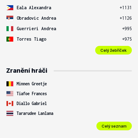
Eala Alexandra
+1131
Obradovic Andrea
+1126
Guerrieri Andrea
+995
Torres Tiago
+975
Celý žebříček
Zranění hráči
Minnen Greetje
Tiafoe Frances
Diallo Gabriel
Tararudee Lanlana
Celý seznam