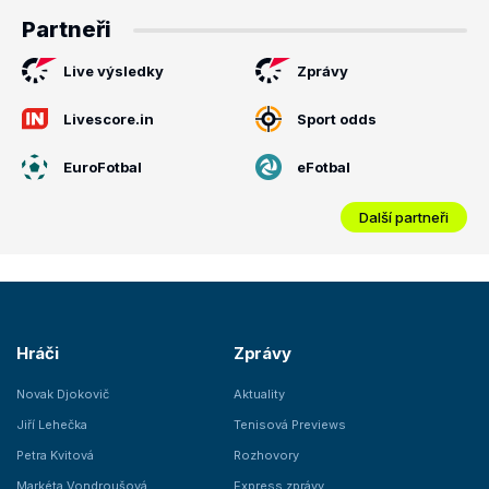
Partneři
Live výsledky
Zprávy
Livescore.in
Sport odds
EuroFotbal
eFotbal
Další partneři
Hráči
Zprávy
Novak Djokovič
Aktuality
Jiří Lehečka
Tenisová Previews
Petra Kvitová
Rozhovory
Markéta Vondroušová
Express zprávy