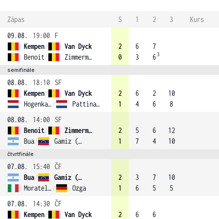
Zápas
S
1
2
3
Kurs
09.08.
19:00
F
Kempen
/
Van Dyck
2
6
7
3
Benoit
/
Zimmermann
0
3
6
semifinále
08.08.
18:10
SF
Kempen
/
Van Dyck
2
6
2
10
Hogenkamp
/
Pattinama Kerkhove (4)
1
4
6
8
08.08.
14:00
SF
Benoit
/
Zimmermann
2
5
6
12
Bua
/
Gamiz (3)
1
7
4
10
čtvrtfinále
07.08.
15:40
ČF
Bua
/
Gamiz (3)
2
3
7
10
Moratelli
/
Ozga
1
6
5
5
07.08.
14:30
ČF
Kempen
/
Van Dyck
2
6
6