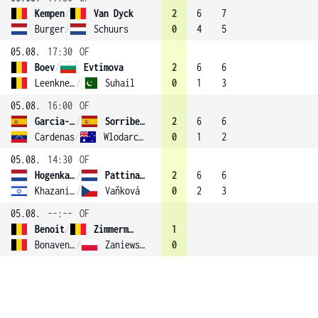
Kempen
/
Van Dyck
2
6
7
Burger
/
Schuurs
0
4
5
05.08.
17:30
OF
Boev
/
Evtimova
2
6
6
Leenknecht
/
Suhail
0
1
3
05.08.
16:00
OF
Garcia-Vidagany
/
Sorribes Tormo
2
6
6
Cardenas
/
Wlodarczak
0
1
2
05.08.
14:30
OF
Hogenkamp
/
Pattinama Kerkhove (4)
2
6
6
Khazaniuk
/
Vaňková
0
2
3
05.08.
--:--
OF
Benoit
/
Zimmermann
1
Bonaventure
/
Zaniewska
0