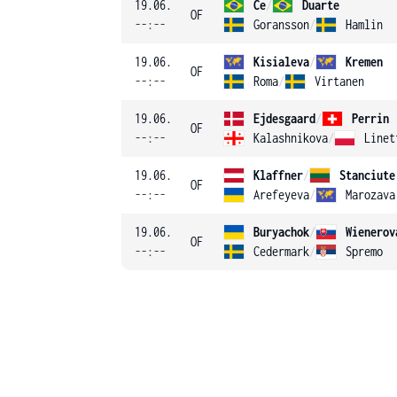
19.06.
Ce
/
Duarte
OF
--:--
Goransson
/
Hamlin
19.06.
Kisialeva
/
Kremen
OF
--:--
Roma
/
Virtanen
19.06.
Ejdesgaard
/
Perrin
OF
--:--
Kalashnikova
/
Linet
19.06.
Klaffner
/
Stanciute
OF
--:--
Arefeyeva
/
Marozava
19.06.
Buryachok
/
Wienerov
OF
--:--
Cedermark
/
Spremo