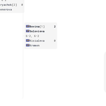
uryachok
[2]
0
ienerova
Bovina
[1]
2
Solovieva
6-2, 6-2
Kisialeva
0
Kremen