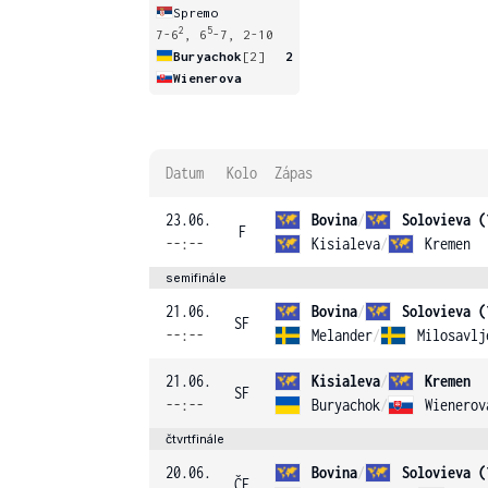
Spremo
2
5
7-6
, 6
-7, 2-10
Buryachok
[2]
2
Wienerova
Datum
Kolo
Zápas
23.06.
Bovina
/
Solovieva (
F
--:--
Kisialeva
/
Kremen
semifinále
21.06.
Bovina
/
Solovieva (
SF
--:--
Melander
/
Milosavlj
21.06.
Kisialeva
/
Kremen
SF
--:--
Buryachok
/
Wienerov
čtvrtfinále
20.06.
Bovina
/
Solovieva (
ČF