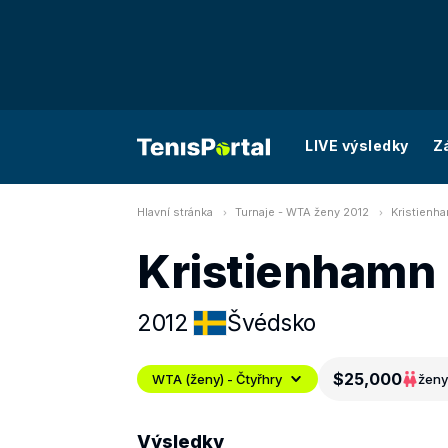
LIVE výsledky
Z
Hlavní stránka
Turnaje - WTA ženy 2012
Kristienha
Kristienhamn 
2012
Švédsko
$25,000
WTA (ženy) - Čtyřhry
ženy
Výsledky