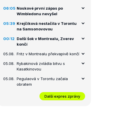
06:05
Noskové první zápas po
Wimbledonu nevyšel
05:39
Krejčíková nestačila v Torontu
na Samsonovovou
00:12
Další šok v Montrealu, Zverev
končí
05.08.
Fritz v Montrealu překvapivě končí
05.08.
Rybakinová zvládla bitvu s
Kasatkinovou
05.08.
Pegulaová v Torontu začala
obratem
Další expres zprávy