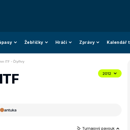
ápasy
Žebříčky
Hráči
Zprávy
Kalendář t
mn ITF - Čtyřhry
ITF
2012
antuka
Turnajový pavouk