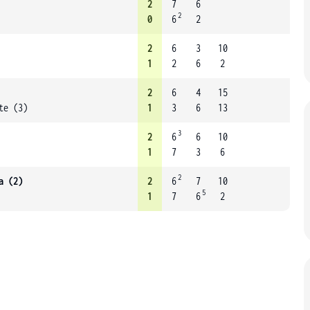
2
7
6
2
0
6
2
2
6
3
10
1
2
6
2
2
6
4
15
te (3)
1
3
6
13
3
2
6
6
10
1
7
3
6
2
a (2)
2
6
7
10
5
1
7
6
2