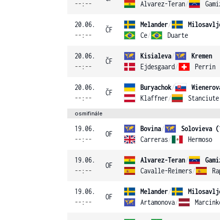
--:--
Alvarez-Teran
/
Gami
20.06.
Melander
/
Milosavlj
ČF
--:--
Ce
/
Duarte
20.06.
Kisialeva
/
Kremen
ČF
--:--
Ejdesgaard
/
Perrin
20.06.
Buryachok
/
Wienerov
ČF
--:--
Klaffner
/
Stanciute
osmifinále
19.06.
Bovina
/
Solovieva (
OF
--:--
Carreras
/
Hermoso
19.06.
Alvarez-Teran
/
Gami
OF
--:--
Cavalle-Reimers
/
Ra
19.06.
Melander
/
Milosavlj
OF
--:--
Artamonova
/
Marcink