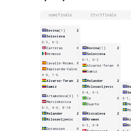
osmifinále
čtvrtfinále
Bovina
[1]
2
Solovieva
6-3, 6-2
Carreras
0
Bovina
[1]
2
Hermoso
Solovieva
6-1, 6-2
Cavalle-Reimers
0
Alvarez-Teran
0
Rapisarda-Calvo
Gamiz
4-6, 1-6
Alvarez-Teran
2
Melander
2
Gamiz
Milosavljevic
B
6-4, 6-3
S
Artamonova
[4]
1
Ce
0
6-1,
Marcinkevica
Duarte
M
6-3, 4-6, 8-10
M
Melander
2
Kisialeva
2
Milosavljevic
Kremen
K
6-3, 6-0
K
Goransson
0
Ejdesgaard
0
6-4,