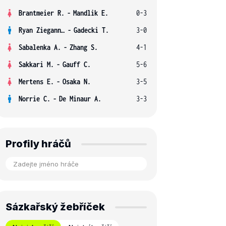
Brantmeier R.
-
Mandlik E.
0-3
Ryan Ziegann S.
-
Gadecki T.
3-0
Sabalenka A.
-
Zhang S.
4-1
Sakkari M.
-
Gauff C.
5-6
Mertens E.
-
Osaka N.
3-5
Norrie C.
-
De Minaur A.
3-3
Profily hráčů
Sázkařský žebříček