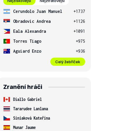
Nejziskovější
Nejztrátovější
Cerundolo Juan Manuel
+1737
Obradovic Andrea
+1126
Eala Alexandra
+1091
Torres Tiago
+975
Aguiard Enzo
+936
Celý žebříček
Zranění hráči
Diallo Gabriel
Tararudee Lanlana
Siniaková Kateřina
Munar Jaume