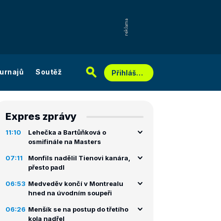
urnajů
Soutěž
Přihlášení
Expres zprávy
11:10
Lehečka a Bartůňková o
osmifinále na Masters
07:11
Monfils nadělil Tienovi kanára,
přesto padl
06:53
Medveděv končí v Montrealu
hned na úvodním soupeři
06:26
Menšík se na postup do třetího
kola nadřel