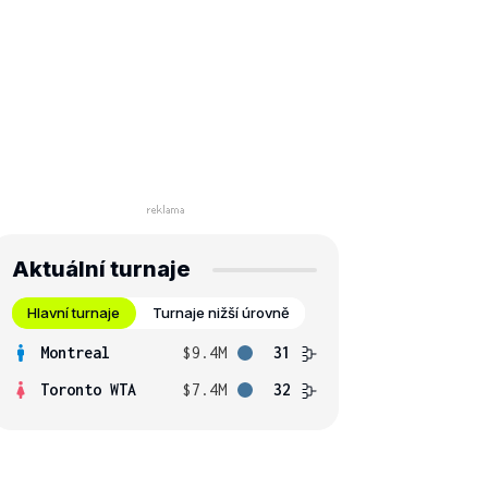
Aktuální turnaje
Hlavní turnaje
Turnaje nižší úrovně
Montreal
$9.4M
31
Toronto WTA
$7.4M
32