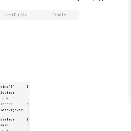
semifinále
finále
ovina
[1]
2
olovieva
 7-5
elander
0
ilosavljevic
isialeva
2
remen
 6-2