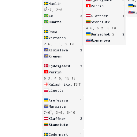
Hamlin
Perrin
B
2
6
-7, 2-6
W
Ce
2
Klaffner
1
Duarte
Stanciute
4-6, 6-2, 6-10
Roma
1
Buryachok
[2]
2
Virtanen
Wienerova
2-6, 6-3, 2-10
Kisialeva
2
Kremen
Ejdesgaard
2
Perrin
6-3, 4-6, 15-13
Kalashnikova
[3]
1
Linette
Arefeyeva
1
Marozava
3
7-6
, 3-6, 6-10
Klaffner
2
Stanciute
Cedermark
1