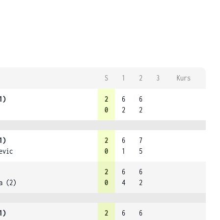
S
1
2
3
Kurs
1)
2
6
6
0
2
2
1)
2
6
7
evic
0
1
5
2
6
6
a (2)
0
4
2
1)
2
6
6