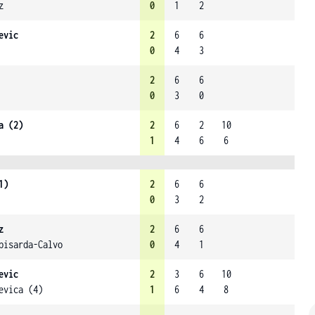
z
0
1
2
evic
2
6
6
0
4
3
2
6
6
0
3
0
a (2)
2
6
2
10
1
4
6
6
1)
2
6
6
0
3
2
z
2
6
6
pisarda-Calvo
0
4
1
evic
2
3
6
10
evica (4)
1
6
4
8