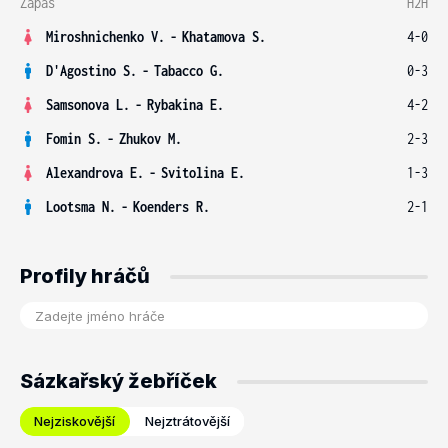
Zápas
H2H
Miroshnichenko V.
-
Khatamova S.
4-0
D'Agostino S.
-
Tabacco G.
0-3
Samsonova L.
-
Rybakina E.
4-2
Fomin S.
-
Zhukov M.
2-3
Alexandrova E.
-
Svitolina E.
1-3
Lootsma N.
-
Koenders R.
2-1
Profily hráčů
Sázkařský žebříček
Nejziskovější
Nejztrátovější