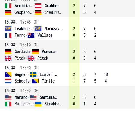
Arcidiacono
/
Grabher
2
7
6
Gasparovic
/
Siedliska
0
5
4
15.08.
17:45
OF
Ivakhnenko
/
Marozava (1)
2
7
6
Ferro
/
Wallace
0
5
2
15.08.
16:10
OF
Gerlach
/
Ponomar
2
6
6
Pitak
/
Pitak
0
3
4
15.08.
15:40
OF
Wagner
/
Lister (3)
2
5
7
10
Schoofs
/
Tinjic
1
7
5
4
15.08.
14:00
OF
Marand
/
Santamaria
2
6
6
Matteucci
/
Strakhova
0
1
4