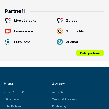
Partneři
Live výsledky
Zprávy
Livescore.in
Sport odds
EuroFotbal
eFotbal
Další partneři
Hráči
Zprávy
Novak Djokovič
Aktuality
Jiří Lehečka
Tenisová Previews
Petra Kvitová
Rozhovory