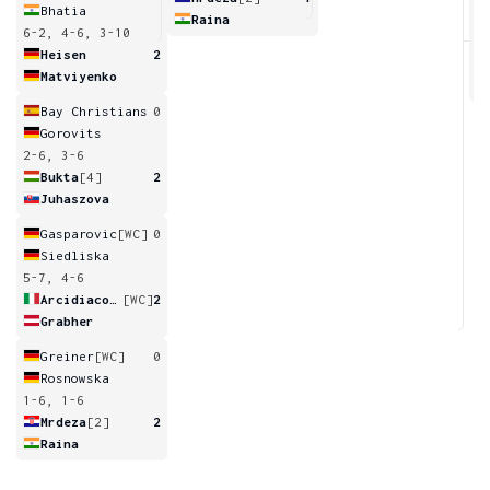
Bhatia
Raina
6-2, 4-6, 3-10
6
Heisen
2
Matviyenko
Bay Christians
0
Gorovits
2-6, 3-6
Bukta
[4]
2
Juhaszova
Gasparovic
[WC]
0
Siedliska
5-7, 4-6
Arcidiacono
[WC]
2
Grabher
Greiner
[WC]
0
Rosnowska
1-6, 1-6
Mrdeza
[2]
2
Raina