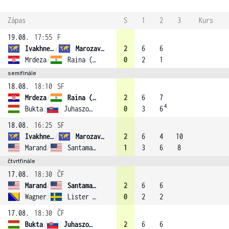
Zápas
S
1
2
3
Kurs
19.08.
17:55
F
Ivakhnenko
/
Marozava (1)
2
6
6
Mrdeza
/
Raina (2)
0
2
1
semifinále
18.08.
18:10
SF
Mrdeza
/
Raina (2)
2
6
7
4
Bukta
/
Juhaszova (4)
0
3
6
18.08.
16:25
SF
Ivakhnenko
/
Marozava (1)
2
6
4
10
Marand
/
Santamaria
1
3
6
8
čtvrtfinále
17.08.
18:30
ČF
Marand
/
Santamaria
2
6
6
Wagner
/
Lister (3)
0
2
2
17.08.
18:30
ČF
Bukta
/
Juhaszova (4)
2
6
6