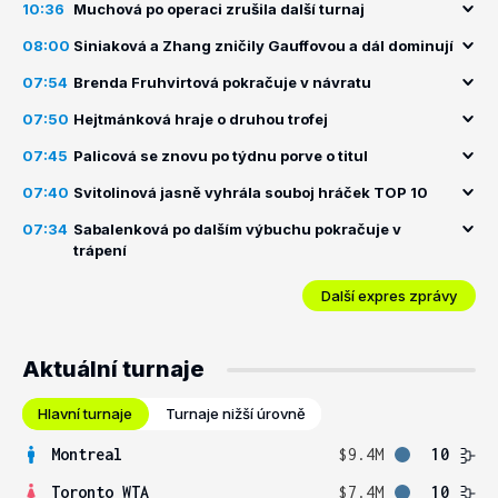
10:36
Muchová po operaci zrušila další turnaj
08:00
Siniaková a Zhang zničily Gauffovou a dál dominují
07:54
Brenda Fruhvirtová pokračuje v návratu
07:50
Hejtmánková hraje o druhou trofej
07:45
Palicová se znovu po týdnu porve o titul
07:40
Svitolinová jasně vyhrála souboj hráček TOP 10
07:34
Sabalenková po dalším výbuchu pokračuje v
trápení
Další expres zprávy
Aktuální turnaje
Hlavní turnaje
Turnaje nižší úrovně
Montreal
$9.4M
10
Toronto WTA
$7.4M
10