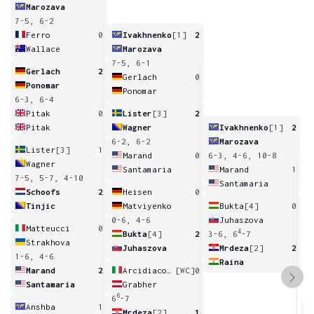
Marozava
7-5, 6-2
Ferro
0
Ivakhnenko
[1]
2
Wallace
Marozava
7-5, 6-1
Gerlach
2
Gerlach
0
Ponomar
Ponomar
6-3, 6-4
Pitak
0
Lister
[3]
2
Pitak
Wagner
Ivakhnenko
[1]
2
6-2, 6-2
Marozava
Lister
[3]
1
Marand
0
6-3, 4-6, 10-8
Wagner
Santamaria
Marand
1
7-5, 5-7, 4-10
Santamaria
Schoofs
2
Heisen
0
Tinjic
Matviyenko
Bukta
[4]
0
0-6, 4-6
Juhaszova
Matteucci
0
4
Bukta
[4]
2
3-6, 6
-7
Strakhova
Juhaszova
Mrdeza
[2]
2
1-6, 4-6
Raina
Marand
2
Arcidiacono
[WC]
0
Santamaria
Grabher
6
6
-7
Anshba
1
Mrdeza
[2]
1