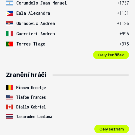
Cerundolo Juan Manuel
+1737
Eala Alexandra
+1131
Obradovic Andrea
+1126
Guerrieri Andrea
+995
Torres Tiago
+975
Celý žebříček
Zranění hráči
Minnen Greetje
Tiafoe Frances
Diallo Gabriel
Tararudee Lanlana
Celý seznam