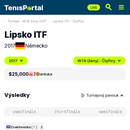
Turnaje - WTA ženy 2017
Lipsko ITF - Čtyřhry
Lipsko ITF
2017
Německo
2017
WTA (ženy) - Čtyřhry
$25,000
Ž
antuka
Výsledky
Turnajový pavouk
osmifinále
čtvrtfinále
semifinále
Ivakhnenko
[1]
2