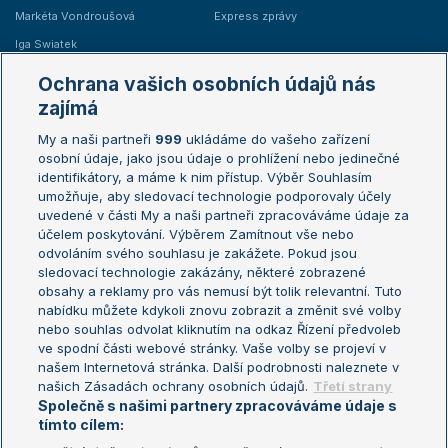
Markéta Vondroušová
Express zprávy
Iga Swiatek
Marie Bouzková
Ochrana vašich osobních údajů nás
Žebříčky
Kalendář turnajů
zajímá
My a naši partneři
999
ukládáme do vašeho zařízení
Žebříček ATP (muži)
Australian Open
osobní údaje, jako jsou údaje o prohlížení nebo jedinečné
Žebříček WTA (ženy)
French Open
identifikátory, a máme k nim přístup. Výběr Souhlasím
umožňuje, aby sledovací technologie podporovaly účely
Sázkařský žebříček
Wimbledon
uvedené v části My a naši partneři zpracováváme údaje za
US Open
účelem poskytování. Výběrem Zamítnout vše nebo
odvoláním svého souhlasu je zakážete. Pokud jsou
Turnaj mistrů
sledovací technologie zakázány, některé zobrazené
Turnaj mistryň
obsahy a reklamy pro vás nemusí být tolik relevantní. Tuto
Aktualní trendy
nabídku můžete kdykoli znovu zobrazit a změnit své volby
nebo souhlas odvolat kliknutím na odkaz Řízení předvoleb
ve spodní části webové stránky. Vaše volby se projeví v
Fotbalové přestupy
našem Internetová stránka. Další podrobnosti naleznete v
Livesport Daily
našich Zásadách ochrany osobních údajů.
Třetí strany
Společně s našimi partnery zpracováváme údaje s
LS Prague Open
tímto cílem: