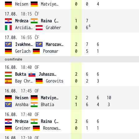
Heisen
/
Matviyenko
0
0
4
17.08.
18:15
ČF
Mrdeza
/
Raina (2)
1
7
6
Arcidiacono
/
Grabher
0
6
17.08.
16:55
ČF
Ivakhnenko
/
Marozava (1)
2
7
6
Gerlach
/
Ponomar
0
5
1
osmifinále
16.08.
18:40
OF
Bukta
/
Juhaszova (4)
2
6
6
Bay Christians
/
Gorovits
0
2
3
16.08.
17:45
OF
Heisen
/
Matviyenko
2
2
6
10
Anshba
/
Bhatia
1
6
4
3
16.08.
17:40
OF
Mrdeza
/
Raina (2)
2
6
6
Greiner
/
Rosnowska
0
1
1
16.08.
17:10
OF