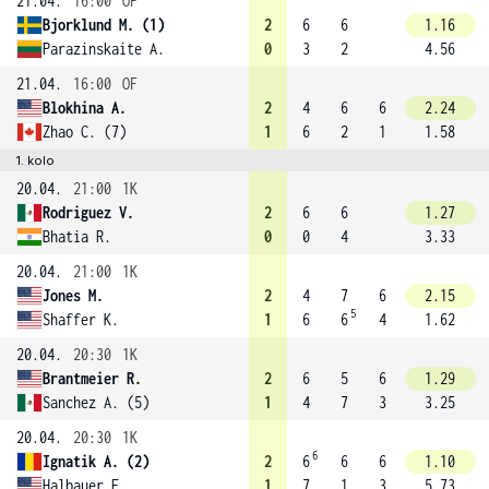
21.04.
16:00
OF
Bjorklund M. (1)
2
6
6
1.16
Parazinskaite A.
0
3
2
4.56
21.04.
16:00
OF
Blokhina A.
2
4
6
6
2.24
Zhao C. (7)
1
6
2
1
1.58
1. kolo
20.04.
21:00
1K
Rodriguez V.
2
6
6
1.27
Bhatia R.
0
0
4
3.33
20.04.
21:00
1K
Jones M.
2
4
7
6
2.15
5
Shaffer K.
1
6
6
4
1.62
20.04.
20:30
1K
Brantmeier R.
2
6
5
6
1.29
Sanchez A. (5)
1
4
7
3
3.25
20.04.
20:30
1K
6
Ignatik A. (2)
2
6
6
6
1.10
Halbauer E.
1
7
1
3
5.73