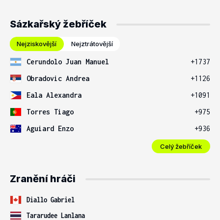
Sázkařský žebříček
Nejziskovější
Nejztrátovější
Cerundolo Juan Manuel
+1737
Obradovic Andrea
+1126
Eala Alexandra
+1091
Torres Tiago
+975
Aguiard Enzo
+936
Celý žebříček
Zranění hráči
Diallo Gabriel
Tararudee Lanlana