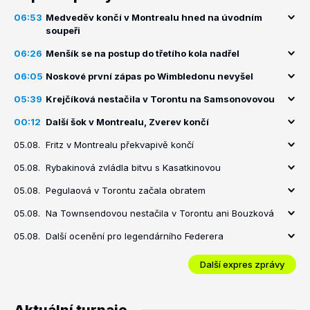
06:53
Medveděv končí v Montrealu hned na úvodním
soupeři
06:26
Menšík se na postup do třetího kola nadřel
06:05
Noskové první zápas po Wimbledonu nevyšel
05:39
Krejčíková nestačila v Torontu na Samsonovovou
00:12
Další šok v Montrealu, Zverev končí
05.08.
Fritz v Montrealu překvapivě končí
05.08.
Rybakinová zvládla bitvu s Kasatkinovou
05.08.
Pegulaová v Torontu začala obratem
05.08.
Na Townsendovou nestačila v Torontu ani Bouzková
05.08.
Další ocenění pro legendárního Federera
Další expres zprávy