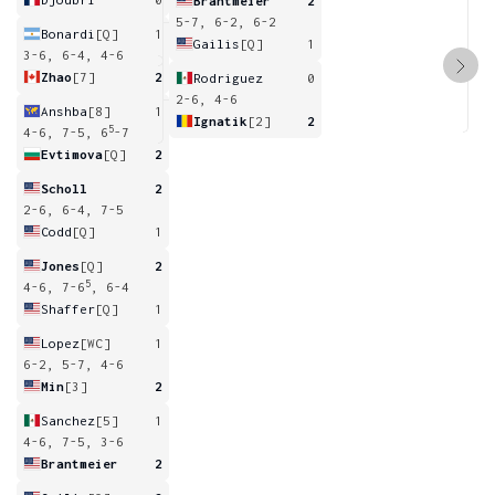
Brantmeier
2
5-7, 6-2, 6-2
Bonardi
[Q]
1
Gailis
[Q]
1
3-6, 6-4, 4-6
Zhao
[7]
2
Rodriguez
0
2-6, 4-6
Anshba
[8]
1
Ignatik
[2]
2
5
4-6, 7-5, 6
-7
Evtimova
[Q]
2
Scholl
2
2-6, 6-4, 7-5
Codd
[Q]
1
Jones
[Q]
2
5
4-6, 7-6
, 6-4
Shaffer
[Q]
1
Lopez
[WC]
1
6-2, 5-7, 4-6
Min
[3]
2
Sanchez
[5]
1
4-6, 7-5, 3-6
Brantmeier
2