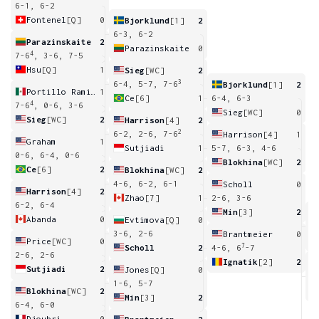
6-1, 6-2
Fontenel
[Q]
0
Bjorklund
[1]
2
6-3, 6-2
Parazinskaite
2
Parazinskaite
0
4
7-6
, 3-6, 7-5
Hsu
[Q]
1
Sieg
[WC]
2
3
6-4, 5-7, 7-6
Bjorklund
[1]
2
Portillo Ramirez
1
Ce
[6]
1
6-4, 6-3
4
7-6
, 0-6, 3-6
Sieg
[WC]
0
Sieg
[WC]
2
Harrison
[4]
2
2
6-2, 2-6, 7-6
Harrison
[4]
1
Graham
1
Sutjiadi
1
5-7, 6-3, 4-6
0-6, 6-4, 0-6
Blokhina
[WC]
2
Ce
[6]
2
Blokhina
[WC]
2
4-6, 6-2, 6-1
Scholl
0
Harrison
[4]
2
Zhao
[7]
1
2-6, 3-6
6-2, 6-4
Min
[3]
2
Abanda
0
Evtimova
[Q]
0
6
3-6, 2-6
Brantmeier
0
Price
[WC]
0
7
Scholl
2
4-6, 6
-7
2-6, 2-6
Ignatik
[2]
2
Sutjiadi
2
Jones
[Q]
0
4
1-6, 5-7
Blokhina
[WC]
2
Min
[3]
2
6-4, 6-0
Djoubri
0