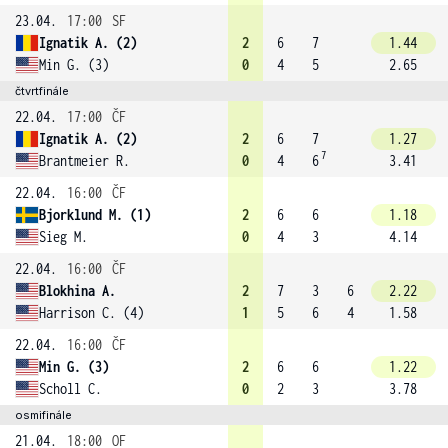
23.04.
17:00
SF
Ignatik A. (2)
2
6
7
1.44
Min G. (3)
0
4
5
2.65
čtvrtfinále
22.04.
17:00
ČF
Ignatik A. (2)
2
6
7
1.27
7
Brantmeier R.
0
4
6
3.41
22.04.
16:00
ČF
Bjorklund M. (1)
2
6
6
1.18
Sieg M.
0
4
3
4.14
22.04.
16:00
ČF
Blokhina A.
2
7
3
6
2.22
Harrison C. (4)
1
5
6
4
1.58
22.04.
16:00
ČF
Min G. (3)
2
6
6
1.22
Scholl C.
0
2
3
3.78
osmifinále
21.04.
18:00
OF