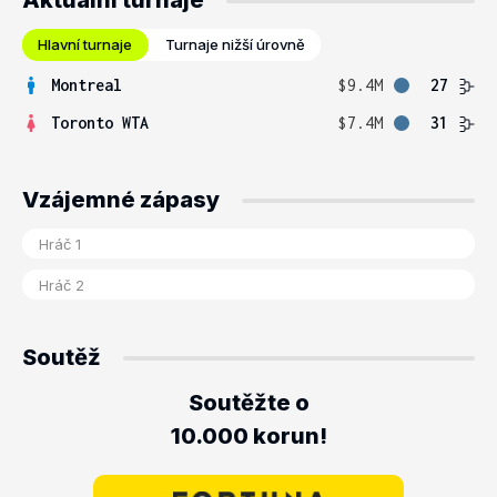
Aktuální turnaje
Hlavní turnaje
Turnaje nižší úrovně
Montreal
$9.4M
27
Toronto WTA
$7.4M
31
Vzájemné zápasy
Soutěž
Soutěžte o
10.000 korun!