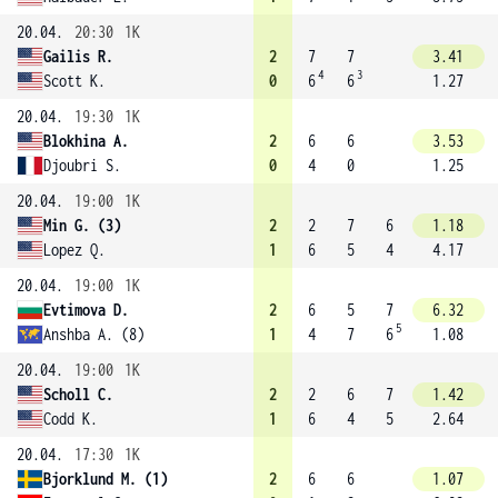
20.04.
20:30
1K
Gailis R.
2
7
7
3.41
4
3
Scott K.
0
6
6
1.27
20.04.
19:30
1K
Blokhina A.
2
6
6
3.53
Djoubri S.
0
4
0
1.25
20.04.
19:00
1K
Min G. (3)
2
2
7
6
1.18
Lopez Q.
1
6
5
4
4.17
20.04.
19:00
1K
Evtimova D.
2
6
5
7
6.32
5
Anshba A. (8)
1
4
7
6
1.08
20.04.
19:00
1K
Scholl C.
2
2
6
7
1.42
Codd K.
1
6
4
5
2.64
20.04.
17:30
1K
Bjorklund M. (1)
2
6
6
1.07