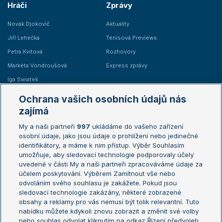
Hráči
Zprávy
Novak Djokovič
Aktuality
Jiří Lehečka
Tenisová Previews
Petra Kvitová
Rozhovory
Markéta Vondroušová
Express zprávy
Iga Swiatek
Marie Bouzková
Ochrana vašich osobních údajů nás
Žebříčky
Kalendář turnajů
zajímá
My a naši partneři
997
ukládáme do vašeho zařízení
Žebříček ATP (muži)
Australian Open
osobní údaje, jako jsou údaje o prohlížení nebo jedinečné
Žebříček WTA (ženy)
French Open
identifikátory, a máme k nim přístup. Výběr Souhlasím
umožňuje, aby sledovací technologie podporovaly účely
Sázkařský žebříček
Wimbledon
uvedené v části My a naši partneři zpracováváme údaje za
US Open
účelem poskytování. Výběrem Zamítnout vše nebo
odvoláním svého souhlasu je zakážete. Pokud jsou
Turnaj mistrů
sledovací technologie zakázány, některé zobrazené
Turnaj mistryň
obsahy a reklamy pro vás nemusí být tolik relevantní. Tuto
Aktualní trendy
nabídku můžete kdykoli znovu zobrazit a změnit své volby
nebo souhlas odvolat kliknutím na odkaz Řízení předvoleb