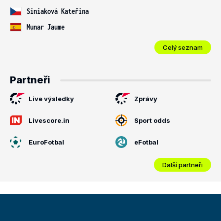
Siniaková Kateřina
Munar Jaume
Celý seznam
Partneři
Live výsledky
Zprávy
Livescore.in
Sport odds
EuroFotbal
eFotbal
Další partneři