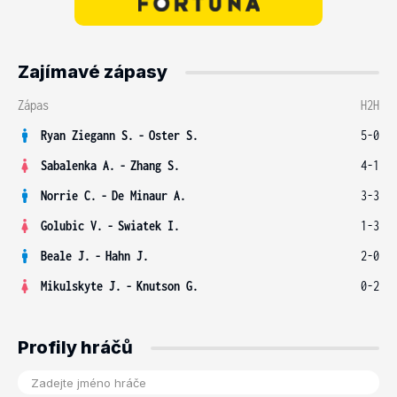
Zajímavé zápasy
Zápas
H2H
Ryan Ziegann S.
-
Oster S.
5-0
Sabalenka A.
-
Zhang S.
4-1
Norrie C.
-
De Minaur A.
3-3
Golubic V.
-
Swiatek I.
1-3
Beale J.
-
Hahn J.
2-0
Mikulskyte J.
-
Knutson G.
0-2
Profily hráčů