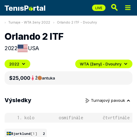
Turnaje - WTA ženy 2022
Orlando 2 ITF - Dvouhry
Orlando 2 ITF
2022
USA
2022
WTA (ženy) - Dvouhry
$25,000
Ž
antuka
Výsledky
Turnajový pavouk
1. kolo
osmifinále
čtvrtfinále
Bjorklund
[1]
2