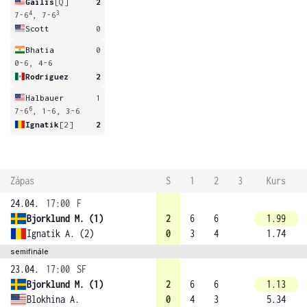
Gailis
[Q]
2
4
3
7-6
, 7-6
Scott
0
Bhatia
0
0-6, 4-6
Rodriguez
2
Halbauer
1
6
7-6
, 1-6, 3-6
Ignatik
[2]
2
Zápas
S
1
2
3
Kurs
24.04.
17:00
F
Bjorklund M. (1)
2
6
6
1.99
Ignatik A. (2)
0
3
4
1.74
semifinále
23.04.
17:00
SF
Bjorklund M. (1)
2
6
6
1.13
Blokhina A.
0
4
3
5.34