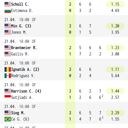
Scholl C.
2
6
6
1.15
Evtimova D.
0
3
2
4.69
21.04.
18:00
OF
Min G. (3)
2
6
7
1.20
Jones M.
0
1
5
3.95
21.04.
18:00
OF
Brantmeier R.
2
5
6
6
1.23
Gailis R.
1
7
2
2
3.80
21.04.
18:00
OF
Ignatik A. (2)
2
6
6
1.11
Rodriguez V.
0
2
4
5.64
21.04.
16:00
OF
Harrison C. (4)
2
6
2
7
1.44
2
Sutjiadi A.
1
2
6
6
2.57
21.04.
16:00
OF
Sieg M.
2
6
5
7
2.29
3
Ce G. (6)
1
4
7
6
1.55