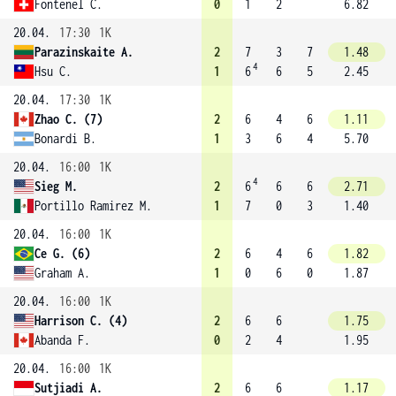
Fontenel C.
0
1
2
6.82
20.04.
17:30
1K
Parazinskaite A.
2
7
3
7
1.48
4
Hsu C.
1
6
6
5
2.45
20.04.
17:30
1K
Zhao C. (7)
2
6
4
6
1.11
Bonardi B.
1
3
6
4
5.70
20.04.
16:00
1K
4
Sieg M.
2
6
6
6
2.71
Portillo Ramirez M.
1
7
0
3
1.40
20.04.
16:00
1K
Ce G. (6)
2
6
4
6
1.82
Graham A.
1
0
6
0
1.87
20.04.
16:00
1K
Harrison C. (4)
2
6
6
1.75
Abanda F.
0
2
4
1.95
20.04.
16:00
1K
Sutjiadi A.
2
6
6
1.17