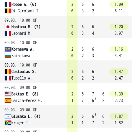
Robbe A. (6)
2
6
6
1.09
Di Girolami T.
0
3
2
6.11
09.03.
10:00
OF
Hontama M. (2)
2
6
6
1.20
Leonard M.
0
3
4
3.97
09.03.
10:00
OF
Korneeva A.
2
6
6
1.16
Shinikova I.
0
2
3
4.41
09.03.
10:00
OF
Costoulas S.
2
6
6
1.47
Tubello A.
0
2
2
2.47
09.03.
09:00
OF
Bektas E. (8)
2
5
7
6
1.39
4
Garcia-Perez G.
1
7
6
2
2.73
09.03.
09:00
OF
5
Glushko L. (4)
2
6
6
6
1.87
Kruger I.
1
1
7
2
1.82