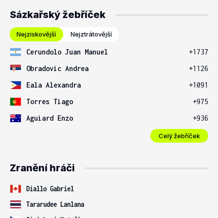
Sázkařský žebříček
Nejziskovější
Nejztrátovější
Cerundolo Juan Manuel
+1737
Obradovic Andrea
+1126
Eala Alexandra
+1091
Torres Tiago
+975
Aguiard Enzo
+936
Celý žebříček
Zranění hráči
Diallo Gabriel
Tararudee Lanlana