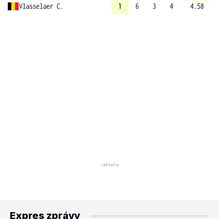
Vlasselaer C.
1
6
3
4
4.58
Expres zprávy