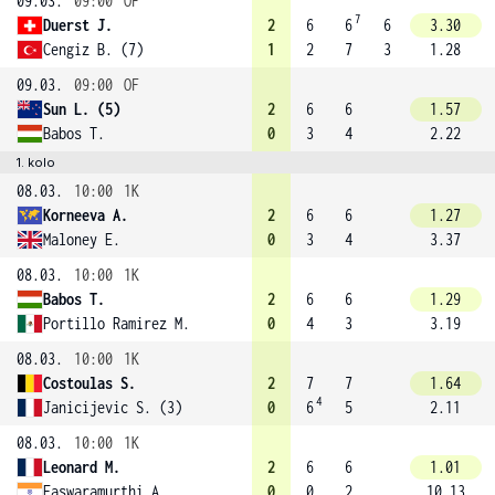
09.03.
09:00
OF
7
Duerst J.
2
6
6
6
3.30
Cengiz B. (7)
1
2
7
3
1.28
09.03.
09:00
OF
Sun L. (5)
2
6
6
1.57
Babos T.
0
3
4
2.22
1. kolo
08.03.
10:00
1K
Korneeva A.
2
6
6
1.27
Maloney E.
0
3
4
3.37
08.03.
10:00
1K
Babos T.
2
6
6
1.29
Portillo Ramirez M.
0
4
3
3.19
08.03.
10:00
1K
Costoulas S.
2
7
7
1.64
4
Janicijevic S. (3)
0
6
5
2.11
08.03.
10:00
1K
Leonard M.
2
6
6
1.01
Easwaramurthi A.
0
0
2
10.13