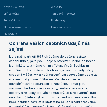
Novak Djokovič
Aktuality
Jiří Lehečka
Tenisová Previews
Petra Kvitová
Rozhovory
Markéta Vondroušová
Express zprávy
Iga Swiatek
Marie Bouzková
Ochrana vašich osobních údajů nás
Žebříčky
Kalendář turnajů
zajímá
My a naši partneři
997
ukládáme do vašeho zařízení
Žebříček ATP (muži)
Australian Open
osobní údaje, jako jsou údaje o prohlížení nebo jedinečné
Žebříček WTA (ženy)
French Open
identifikátory, a máme k nim přístup. Výběr Souhlasím
umožňuje, aby sledovací technologie podporovaly účely
Sázkařský žebříček
Wimbledon
uvedené v části My a naši partneři zpracováváme údaje za
US Open
účelem poskytování. Výběrem Zamítnout vše nebo
odvoláním svého souhlasu je zakážete. Pokud jsou
Turnaj mistrů
sledovací technologie zakázány, některé zobrazené
Turnaj mistryň
obsahy a reklamy pro vás nemusí být tolik relevantní. Tuto
Aktualní trendy
nabídku můžete kdykoli znovu zobrazit a změnit své volby
nebo souhlas odvolat kliknutím na odkaz Řízení předvoleb
ve spodní části webové stránky. Vaše volby se projeví v
Fotbalové přestupy