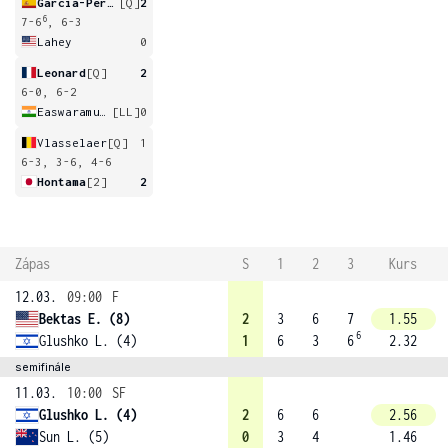
Garcia-Perez
[Q]
2
6
7-6
, 6-3
Lahey
0
Leonard
[Q]
2
6-0, 6-2
Easwaramurthi
[LL]
0
Vlasselaer
[Q]
1
6-3, 3-6, 4-6
Hontama
[2]
2
Zápas
S
1
2
3
Kurs
12.03.
09:00
F
Bektas E. (8)
2
3
6
7
1.55
6
Glushko L. (4)
1
6
3
6
2.32
semifinále
11.03.
10:00
SF
Glushko L. (4)
2
6
6
2.56
Sun L. (5)
0
3
4
1.46