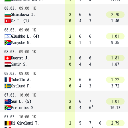
08.03.
09:00
1K
Shinikova I.
2
6
6
2.70
Oz I. (1)
0
4
3
1.40
08.03.
09:00
1K
Glushko L. (4)
2
6
6
1.01
Manyube N.
0
1
1
9.35
08.03.
09:00
1K
Duerst J.
2
6
6
1.81
Samir S.
0
4
4
1.87
08.03.
09:00
1K
Tubello A.
2
6
6
1.22
Ostlund F.
0
4
3
3.72
07.03.
10:00
1K
Sun L. (5)
2
6
7
1.01
4
Pretorius S.
0
4
6
10.13
07.03.
10:00
1K
Di Girolami T.
2
5
7
6
2.79
4