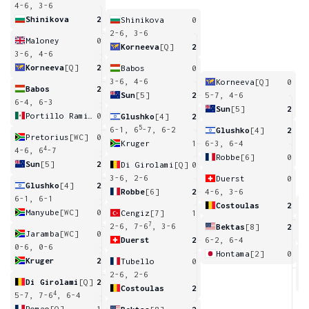
4-6, 3-6
Shinikova
2
Shinikova
0
2-6, 3-6
Maloney
0
Korneeva
[Q]
2
3-6, 4-6
Korneeva
[Q]
2
Babos
0
3-6, 4-6
Korneeva
[Q]
0
Babos
2
Sun
[5]
2
5-7, 4-6
6-4, 6-3
Sun
[5]
2
Portillo Ramirez
0
Glushko
[4]
2
5
6-1, 6
-7, 6-2
Glushko
[4]
2
Pretorius
[WC]
0
Kruger
1
6-3, 6-4
4
4-6, 6
-7
Robbe
[6]
0
Sun
[5]
2
Di Girolami
[Q]
0
3-6, 2-6
Duerst
0
Glushko
[4]
2
Robbe
[6]
2
4-6, 3-6
6-1, 6-1
Costoulas
2
Manyube
[WC]
0
Cengiz
[7]
1
3
7
2-6, 7-6
, 3-6
Bektas
[8]
2
Jaramba
[WC]
0
Duerst
2
6-2, 6-4
0-6, 0-6
Hontama
[2]
0
Kruger
2
Tubello
0
3
2-6, 2-6
Di Girolami
[Q]
2
Costoulas
2
4
5-7, 7-6
, 6-4
Romeo
[Q]
1