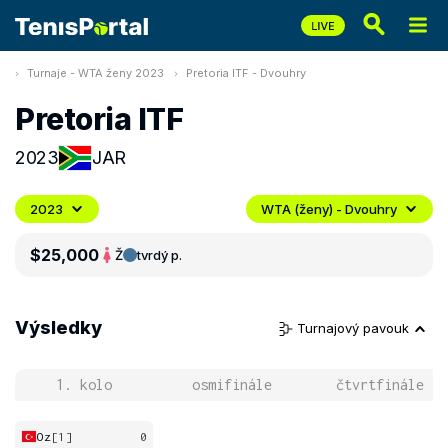
Turnaje - WTA ženy 2023
Pretoria ITF - Dvouhry
Pretoria ITF
2023
JAR
2023
WTA (ženy) - Dvouhry
$25,000
Ž
tvrdý p.
Výsledky
Turnajový pavouk
1. kolo
osmifinále
čtvrtfinále
Oz
[1]
0