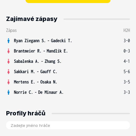
Zajímavé zápasy
Zápas
H2H
Ryan Ziegann S.
-
Gadecki T.
3-0
Brantmeier R.
-
Mandlik E.
0-3
Sabalenka A.
-
Zhang S.
4-1
Sakkari M.
-
Gauff C.
5-6
Mertens E.
-
Osaka N.
3-5
Norrie C.
-
De Minaur A.
3-3
Profily hráčů