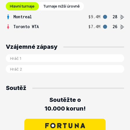
Hlavní turnaje
Turnaje nižší úrovně
Montreal
$9.4M
28
Toronto WTA
$7.4M
26
Vzájemné zápasy
Soutěž
Soutěžte o
10.000 korun!