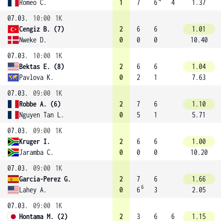
Romeo C.
1
7
6
4
1.37
07.03.
10:00
1K
Cengiz B. (7)
2
6
6
1.01
Nweke D.
0
0
0
10.40
07.03.
10:00
1K
Bektas E. (8)
2
6
6
1.04
Pavlova K.
0
2
1
7.63
07.03.
09:00
1K
Robbe A. (6)
2
7
6
1.10
Nguyen Tan L.
0
5
1
5.71
07.03.
09:00
1K
Kruger I.
2
6
6
1.00
Jaramba C.
0
0
0
10.20
07.03.
09:00
1K
Garcia-Perez G.
2
7
6
1.66
6
Lahey A.
0
6
3
2.05
07.03.
09:00
1K
Hontama M. (2)
2
3
6
6
1.15