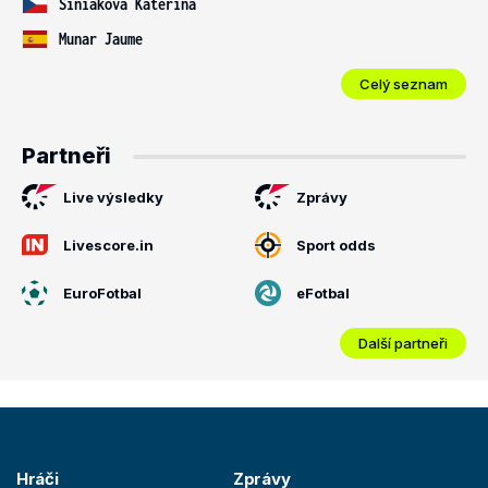
Siniaková Kateřina
Munar Jaume
Celý seznam
Partneři
Live výsledky
Zprávy
Livescore.in
Sport odds
EuroFotbal
eFotbal
Další partneři
Hráči
Zprávy