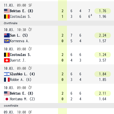
11.03.
09:00
SF
Bektas E. (8)
2
6
4
7
1.76
4
Costoulas S.
1
3
6
6
1.96
čtvrtfinále
10.03.
10:30
ČF
Sun L. (5)
2
7
6
2.24
Korneeva A.
0
5
4
1.57
10.03.
09:00
ČF
Costoulas S.
2
6
6
1.24
Duerst J.
0
4
3
3.57
10.03.
09:00
ČF
Glushko L. (4)
2
6
6
1.84
Robbe A. (6)
0
3
4
1.85
10.03.
09:00
ČF
Bektas E. (8)
2
6
6
2.11
Hontama M. (2)
0
2
4
1.64
osmifinále
09.03.
10:00
OF