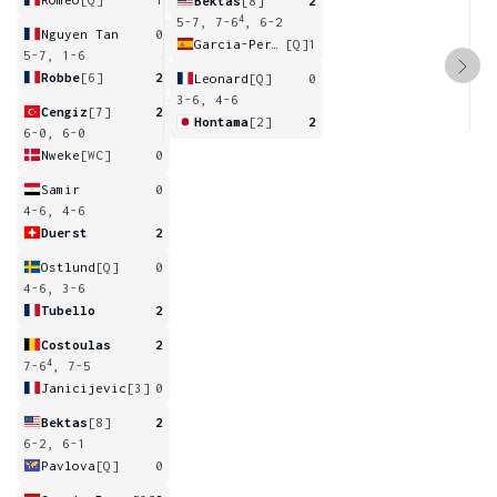
Bektas
[8]
2
4
5-7, 7-6
, 6-2
Nguyen Tan
0
Garcia-Perez
[Q]
1
5-7, 1-6
Robbe
[6]
2
Leonard
[Q]
0
3-6, 4-6
Cengiz
[7]
2
Hontama
[2]
2
6-0, 6-0
Nweke
[WC]
0
Samir
0
4-6, 4-6
Duerst
2
Ostlund
[Q]
0
4-6, 3-6
Tubello
2
Costoulas
2
4
7-6
, 7-5
Janicijevic
[3]
0
Bektas
[8]
2
6-2, 6-1
Pavlova
[Q]
0