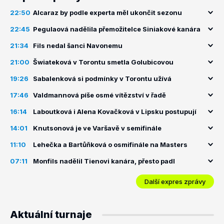
22:50
Alcaraz by podle experta měl ukončit sezonu
22:45
Pegulaová nadělila přemožitelce Siniakové kanára
21:34
Fils nedal šanci Navonemu
21:00
Šwiateková v Torontu smetla Golubicovou
19:26
Sabalenková si podmínky v Torontu užívá
17:46
Valdmannová píše osmé vítězství v řadě
16:14
Laboutková i Alena Kovačková v Lipsku postupují
14:01
Knutsonová je ve Varšavě v semifinále
11:10
Lehečka a Bartůňková o osmifinále na Masters
07:11
Monfils nadělil Tienovi kanára, přesto padl
Další expres zprávy
Aktuální turnaje