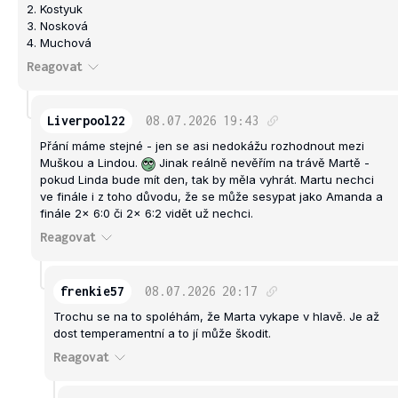
2. Kostyuk
3. Nosková
4. Muchová
Reagovat
Liverpool22
08.07.2026
19:43
Přání máme stejné - jen se asi nedokážu rozhodnout mezi
Muškou a Lindou.
Jinak reálně nevěřím na trávě Martě -
pokud Linda bude mít den, tak by měla vyhrát. Martu nechci
ve finále i z toho důvodu, že se může sesypat jako Amanda a
finále 2x 6:0 či 2x 6:2 vidět už nechci.
Reagovat
frenkie57
08.07.2026
20:17
Trochu se na to spoléhám, že Marta vykape v hlavě. Je až
dost temperamentní a to jí může škodit.
Reagovat