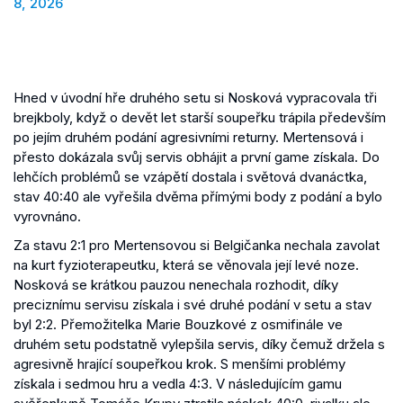
8, 2026
Hned v úvodní hře druhého setu si Nosková vypracovala tři
brejkboly, když o devět let starší soupeřku trápila především
po jejím druhém podání agresivními returny. Mertensová i
přesto dokázala svůj servis obhájit a první game získala. Do
lehčích problémů se vzápětí dostala i světová dvanáctka,
stav 40:40 ale vyřešila dvěma přímými body z podání a bylo
vyrovnáno.
Za stavu 2:1 pro Mertensovou si Belgičanka nechala zavolat
na kurt fyzioterapeutku, která se věnovala její levé noze.
Nosková se krátkou pauzou nenechala rozhodit, díky
preciznímu servisu získala i své druhé podání v setu a stav
byl 2:2. Přemožitelka Marie Bouzkové z osmifinále ve
druhém setu podstatně vylepšila servis, díky čemuž držela s
agresivně hrající soupeřkou krok. S menšími problémy
získala i sedmou hru a vedla 4:3. V následujícím gamu