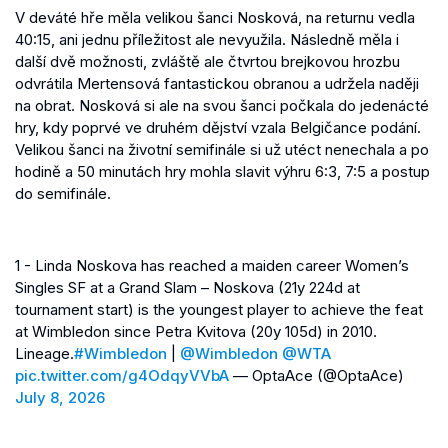
V deváté hře měla velikou šanci Nosková, na returnu vedla
40:15, ani jednu příležitost ale nevyužila. Následně měla i
další dvě možnosti, zvláště ale čtvrtou brejkovou hrozbu
odvrátila Mertensová fantastickou obranou a udržela naději
na obrat. Nosková si ale na svou šanci počkala do jedenácté
hry, kdy poprvé ve druhém dějství vzala Belgičance podání.
Velikou šanci na životní semifinále si už utéct nenechala a po
hodině a 50 minutách hry mohla slavit výhru 6:3, 7:5 a postup
do semifinále.
1 - Linda Noskova has reached a maiden career Women’s
Singles SF at a Grand Slam – Noskova (21y 224d at
tournament start) is the youngest player to achieve the feat
at Wimbledon since Petra Kvitova (20y 105d) in 2010.
Lineage.
#Wimbledon
|
@Wimbledon
@WTA
pic.twitter.com/g4OdqyVVbA
— OptaAce (@OptaAce)
July 8, 2026