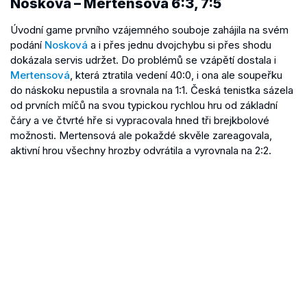
Nosková – Mertensová 6:3, 7:5
Úvodní game prvního vzájemného souboje zahájila na svém
podání
Nosková
a i přes jednu dvojchybu si přes shodu
dokázala servis udržet. Do problémů se vzápětí dostala i
Mertensová
, která ztratila vedení 40:0, i ona ale soupeřku
do náskoku nepustila a srovnala na 1:1. Česká tenistka sázela
od prvních míčů na svou typickou rychlou hru od základní
čáry a ve čtvrté hře si vypracovala hned tři brejkbolové
možnosti. Mertensová ale pokaždé skvěle zareagovala,
aktivní hrou všechny hrozby odvrátila a vyrovnala na 2:2.