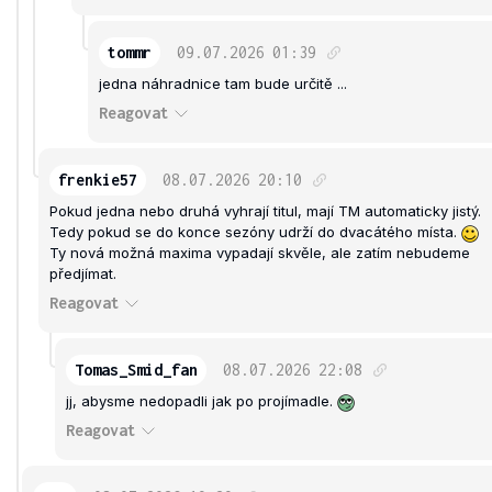
tommr
09.07.2026
01:39
jedna náhradnice tam bude určitě ...
Reagovat
frenkie57
08.07.2026
20:10
Pokud jedna nebo druhá vyhrají titul, mají TM automaticky jistý.
Tedy pokud se do konce sezóny udrží do dvacátého místa.
Ty nová možná maxima vypadají skvěle, ale zatím nebudeme
předjímat.
Reagovat
Tomas_Smid_fan
08.07.2026
22:08
jj, abysme nedopadli jak po projímadle.
Reagovat