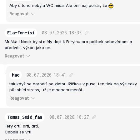
Aby u toho nebyla WC mísa. Ale oni maj pohár, že
Reagovat
Ela-fon-isi
08.07.2026
18:33
Muška i Nosík by si měly dojít k Ferymu pro polibek sebevědomí a
předvést výkon jako on.
Reagovat
Mac
08.07.2026
18:41
tak když se narodíš se zlatou lžičkou v puse, ten tlak na výsledky
působící stress, už je mnohem menší...
Reagovat
Tomas_Smid_fan
08.07.2026
18:27
Fery drtí, drtí, drtí,
Cobolli se vrtí