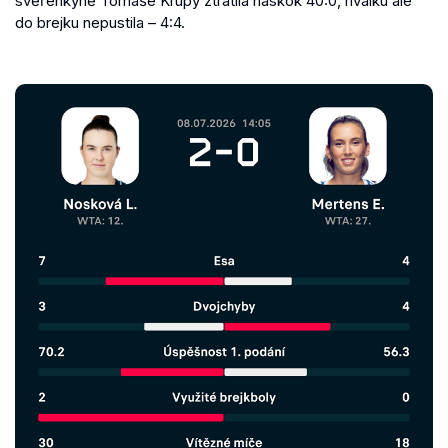
svěřenkyně Tomáše Krupy ztratila náskok 40:0, rivalku ale
do brejku nepustila – 4:4.