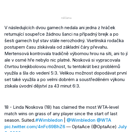
V následujících dvou gamech nedala ani jedna z hráček
returnující soupeřce žádnou šanci na případný brejk a po
šesti gamech byl stav stále nerozhodný. Vsetínská rodačka
postupem času získávala od základní čáry převahu.
Mertensová kontrovala tradičně výbornou hrou na síti, ani to jí
ale v osmé hře nebylo nic platné. Nosková si vypracovala
čtvrtou brejkbolovou možnost, tu tentokrát bez problémů
využila a šla do vedení 5:3. Velikou možnost dopodávat první
set také využila a po velmi dobrém a soustředěném výkonu
získala úvodní dějství za 43 minut 6:3.
18 - Linda Noskova (18) has claimed the most WTA-level
match wins on grass of any player since the start of last
season. Suited.
#Wimbledon
|
@Wimbledon
@WTA
pic.twitter.com/4nFc69BhZ6
— OptaAce (@OptaAce)
July