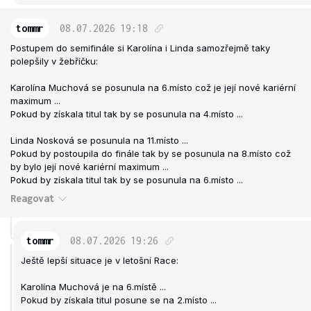
tommr
08.07.2026
19:18
Postupem do semifinále si Karolína i Linda samozřejmě taky
polepšily v žebříčku:
Karolína Muchová se posunula na 6.místo což je její nové kariérní
maximum ...
Pokud by získala titul tak by se posunula na 4.místo ...
Linda Nosková se posunula na 11.místo ...
Pokud by postoupila do finále tak by se posunula na 8.místo což
by bylo její nové kariérní maximum ...
Pokud by získala titul tak by se posunula na 6.místo ...
Reagovat
tommr
08.07.2026
19:26
Ještě lepší situace je v letošní Race:
Karolína Muchová je na 6.místě ...
Pokud by získala titul posune se na 2.místo ...