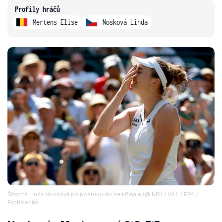
Profily hráčů
Mertens Elise
Nosková Linda
Šťastná Linda Nosková po postupu do semifinále (@ NEIL HALL / EPA /
Profimedia)