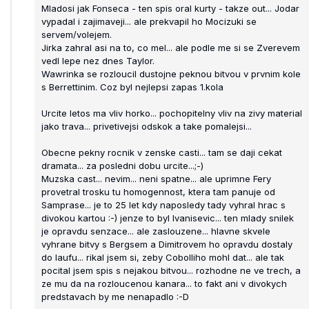
Mladosi jak Fonseca - ten spis oral kurty - takze out... Jodar
vypadal i zajimaveji... ale prekvapil ho Mocizuki se
servem/volejem.
Jirka zahral asi na to, co mel... ale podle me si se Zverevem
vedl lepe nez dnes Taylor.
Wawrinka se rozloucil dustojne peknou bitvou v prvnim kole
s Berrettinim. Coz byl nejlepsi zapas 1.kola
Urcite letos ma vliv horko... pochopitelny vliv na zivy material
jako trava... privetivejsi odskok a take pomalejsi...
Obecne pekny rocnik v zenske casti... tam se daji cekat
dramata... za posledni dobu urcite...;-)
Muzska cast... nevim... neni spatne... ale uprimne Fery
provetral trosku tu homogennost, ktera tam panuje od
Samprase... je to 25 let kdy naposledy tady vyhral hrac s
divokou kartou :-) jenze to byl Ivanisevic... ten mlady snilek
je opravdu senzace... ale zaslouzene... hlavne skvele
vyhrane bitvy s Bergsem a Dimitrovem ho opravdu dostaly
do laufu... rikal jsem si, zeby Cobolliho mohl dat... ale tak
pocital jsem spis s nejakou bitvou... rozhodne ne ve trech, a
ze mu da na rozloucenou kanara... to fakt ani v divokych
predstavach by me nenapadlo :-D