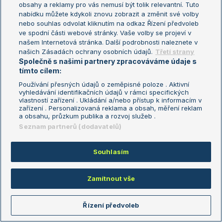
obsahy a reklamy pro vás nemusí být tolik relevantní. Tuto
nabídku můžete kdykoli znovu zobrazit a změnit své volby
horska.kraslice
08.07.2026
17:22
nebo souhlas odvolat kliknutím na odkaz Řízení předvoleb
ve spodní části webové stránky. Vaše volby se projeví v
Úplně naopak!!!
našem Internetová stránka. Další podrobnosti naleznete v
Reagovat
našich Zásadách ochrany osobních údajů.
Třetí strany
Společně s našimi partnery zpracováváme údaje s
tímto cílem:
Liverpool22
08.07.2026
17:42
Používání přesných údajů o zeměpisné poloze . Aktivní
vyhledávání identifikačních údajů v rámci specifických
vlastností zařízení . Ukládání a/nebo přístup k informacím v
Reagovat
zařízení . Personalizovaná reklama a obsah, měření reklam
a obsahu, průzkum publika a rozvoj služeb .
Seznam partnerů (dodavatelů)
Mac
08.07.2026
17:50
nevím co tady někteří máte proti ní... snad že je proti
Souhlasím
okupantum?
Reagovat
Zamítnout vše
annah
08.07.2026
19:01
Řízení předvoleb
Já bych ten talíř Martě moc přála. Kdyby tam nebyly