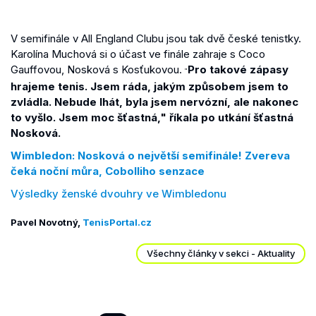
V semifinále v All England Clubu jsou tak dvě české tenistky.
Karolína Muchová si o účast ve finále zahraje s Coco
Gauffovou, Nosková s Kosťukovou.
Pro takové zápasy
"
hrajeme tenis. Jsem ráda, jakým způsobem jsem to
zvládla. Nebude lhát, byla jsem nervózní, ale nakonec
to vyšlo. Jsem moc šťastná,"
říkala po utkání šťastná
Nosková.
Wimbledon: Nosková o největší semifinále! Zvereva
čeká noční můra, Cobolliho senzace
Výsledky ženské dvouhry ve Wimbledonu
Pavel Novotný,
TenisPortal.cz
Všechny články v sekci - Aktuality