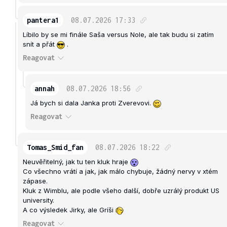
pantera1
08.07.2026
17:33
Líbilo by se mi finále Saša versus Nole, ale tak budu si zatím
snít a přát
.
Reagovat
annah
08.07.2026
18:56
Já bych si dala Janka proti Zverevovi.
Reagovat
Tomas_Smid_fan
08.07.2026
18:22
Neuvěřitelný, jak tu ten kluk hraje
Co všechno vrátí a jak, jak málo chybuje, žádný nervy v xtém
zápase.
Kluk z Wimblu, ale podle všeho další, dobře uzrálý produkt US
university.
A co výsledek Jirky, ale Gríši
Reagovat