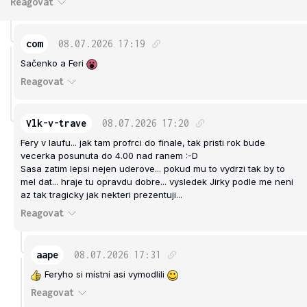
Reagovat
com
08.07.2026
17:19
Sačenko a Feri
Reagovat
Vlk-v-trave
08.07.2026
17:20
Fery v laufu... jak tam profrci do finale, tak pristi rok bude
vecerka posunuta do 4.00 nad ranem :-D
Sasa zatim lepsi nejen uderove... pokud mu to vydrzi tak by to
mel dat... hraje tu opravdu dobre... vysledek Jirky podle me neni
az tak tragicky jak nekteri prezentuji...
Reagovat
aape
08.07.2026
17:31
Feryho si místní asi vymodlili
Reagovat