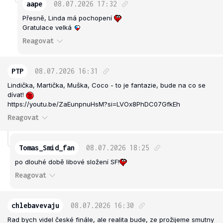
aape
08.07.2026
17:32
Přesně, Linda má pochopení
Gratulace velká
Reagovat
PTP
08.07.2026
16:31
Lindička, Martička, Muška, Coco - to je fantazie, bude na co se
dívat!
https://youtu.be/ZaEunpnuHsM?si=LVOx8PhDC07GfkEh
Reagovat
Tomas_Smid_fan
08.07.2026
18:25
po dlouhé době libové složení SF!
Reagovat
chlebavevaju
08.07.2026
16:30
Rad bych videl české finále, ale realita bude, ze prožijeme smutny