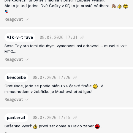
brejkbolech, ta by se jí mohla v příštím zápase vymstít.
Ale to je teď jedno. Dvě Češky v SF, to je prostě nádhera.
Reagovat
Vlk-v-trave
08.07.2026
17:31
Sasa Taylora temi dlouhymi vymenami asi odrovnal.... musel si vzit
MTO...
Reagovat
Newcombe
08.07.2026
17:26
Gratulace, jede se podle plánu >> české finále
. A
mimochodem v žebříčku je Muchová před Igou!
Reagovat
pantera1
08.07.2026
17:15
Sašenko vydrž
první set doma a Flavio zaber
.