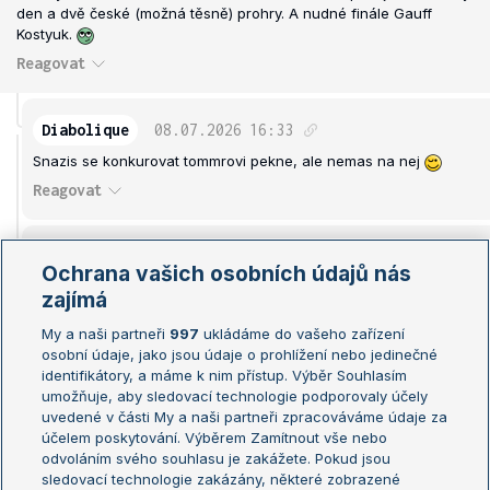
den a dvě české (možná těsně) prohry. A nudné finále Gauff
Kostyuk.
Reagovat
Diabolique
08.07.2026
16:33
Snazis se konkurovat tommrovi pekne, ale nemas na nej
Reagovat
horska.kraslice
08.07.2026
16:45
Ochrana vašich osobních údajů nás
Tak pro mne nebude finále nudné, ale iritující. Protože Kusťjuk s
zajímá
talířem se mi vůbec, ale vůbec !!! nebude zamlouvat.....
My a naši partneři
997
ukládáme do vašeho zařízení
Reagovat
osobní údaje, jako jsou údaje o prohlížení nebo jedinečné
identifikátory, a máme k nim přístup. Výběr Souhlasím
umožňuje, aby sledovací technologie podporovaly účely
Mac
08.07.2026
17:09
uvedené v části My a naši partneři zpracováváme údaje za
lepčí než gauff...
účelem poskytování. Výběrem Zamítnout vše nebo
odvoláním svého souhlasu je zakážete. Pokud jsou
Reagovat
sledovací technologie zakázány, některé zobrazené