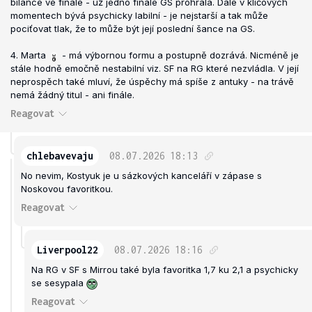
bilance ve finále - už jedno finále GS prohrála. Dále v klíčových
momentech bývá psychicky labilní - je nejstarší a tak může
pociťovat tlak, že to může být její poslední šance na GS.
4. Marta
- má výbornou formu a postupně dozrává. Nicméně je
stále hodně emočně nestabilní viz. SF na RG které nezvládla. V její
neprospěch také mluví, že úspěchy má spíše z antuky - na trávě
nemá žádný titul - ani finále.
Reagovat
chlebavevaju
08.07.2026
18:13
No nevim, Kostyuk je u sázkových kanceláří v zápase s
Noskovou favoritkou.
Reagovat
Liverpool22
08.07.2026
18:16
Na RG v SF s Mirrou také byla favoritka 1,7 ku 2,1 a psychicky
se sesypala
Reagovat