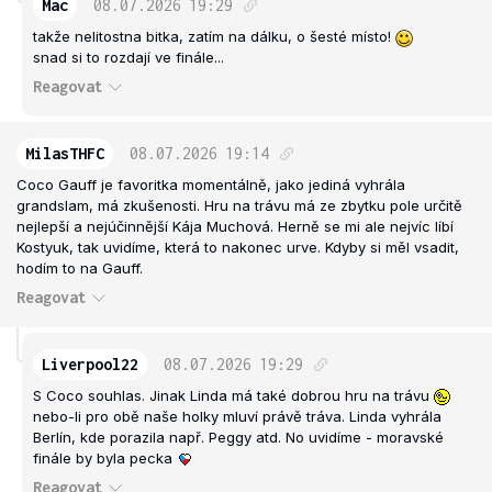
Mac
08.07.2026
19:29
takže nelitostna bitka, zatím na dálku, o šesté místo!
snad si to rozdají ve finále...
Reagovat
MilasTHFC
08.07.2026
19:14
Coco Gauff je favoritka momentálně, jako jediná vyhrála
grandslam, má zkušenosti. Hru na trávu má ze zbytku pole určitě
nejlepší a nejúčinnější Kája Muchová. Herně se mi ale nejvíc líbí
Kostyuk, tak uvidíme, která to nakonec urve. Kdyby si měl vsadit,
hodím to na Gauff.
Reagovat
Liverpool22
08.07.2026
19:29
S Coco souhlas. Jinak Linda má také dobrou hru na trávu
nebo-li pro obě naše holky mluví právě tráva. Linda vyhrála
Berlín, kde porazila např. Peggy atd. No uvidíme - moravské
finále by byla pecka
Reagovat