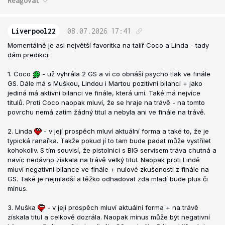
Reagovat
Liverpool22
08.07.2026
17:41
Momentálně je asi největší favoritka na talíř Coco a Linda - tady
dám predikci:
1. Coco
- už vyhrála 2 GS a ví co obnáší psycho tlak ve finále
GS. Dále má s Muškou, Lindou i Martou pozitivní bilanci + jako
jediná má aktivní bilanci ve finále, která umí. Také má nejvíce
titulů. Proti Coco naopak mluví, že se hraje na trávě - na tomto
povrchu nemá zatím žádný titul a nebyla ani ve finále na trávě.
2. Linda
- v její prospěch mluví aktuální forma a také to, že je
typická ranařka. Takže pokud jí to tam bude padat může vystřílet
kohokoliv. S tím souvisí, že pistolnici s BIG servisem tráva chutná a
navíc nedávno získala na trávě velký titul. Naopak proti Lindě
mluví negativní bilance ve finále + nulové zkušenosti z finále na
GS. Také je nejmladší a těžko odhadovat zda mladí bude plus či
mínus.
3. Muška
- v její prospěch mluví aktuální forma + na trávě
získala titul a celkově dozrála. Naopak mínus může být negativní