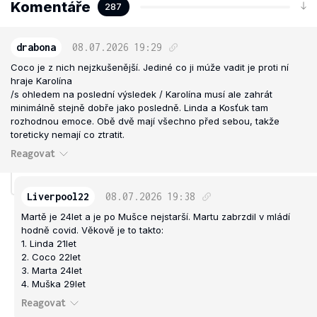
Komentáře
287
drabona
08.07.2026
19:29
Coco je z nich nejzkušenější. Jediné co ji múže vadit je proti ní
hraje Karolína
/s ohledem na poslední výsledek / Karolína musí ale zahrát
minimálně stejně dobře jako posledně. Linda a Kosťuk tam
rozhodnou emoce. Obě dvě mají všechno před sebou, takže
toreticky nemají co ztratit.
Reagovat
Liverpool22
08.07.2026
19:38
Martě je 24let a je po Mušce nejstarší. Martu zabrzdil v mládí
hodně covid. Věkově je to takto:
1. Linda 21let
2. Coco 22let
3. Marta 24let
4. Muška 29let
Reagovat