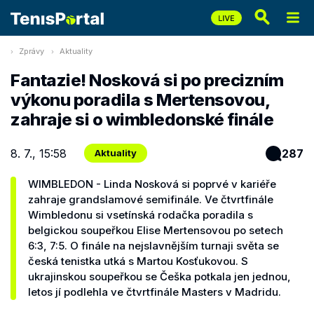
Zprávy
Aktuality
Fantazie! Nosková si po precizním
výkonu poradila s Mertensovou,
zahraje si o wimbledonské finále
8. 7., 15:58
287
Aktuality
WIMBLEDON - Linda Nosková si poprvé v kariéře
zahraje grandslamové semifinále. Ve čtvrtfinále
Wimbledonu si vsetínská rodačka poradila s
belgickou soupeřkou Elise Mertensovou po setech
6:3, 7:5. O finále na nejslavnějším turnaji světa se
česká tenistka utká s Martou Kosťukovou. S
ukrajinskou soupeřkou se Češka potkala jen jednou,
letos jí podlehla ve čtvrtfinále Masters v Madridu.