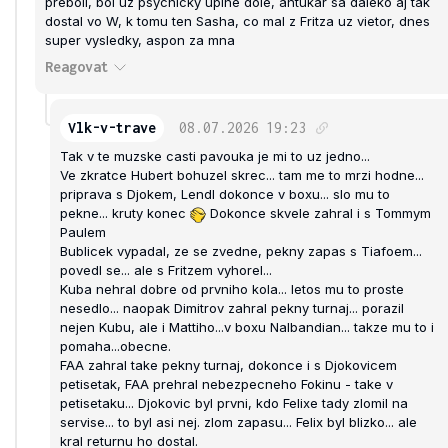
preboli, bol uz psychicky uplne dole, antukar sa daleko aj tak
dostal vo W, k tomu ten Sasha, co mal z Fritza uz vietor, dnes
super vysledky, aspon za mna
Reagovat
Vlk-v-trave
08.07.2026
19:23
Tak v te muzske casti pavouka je mi to uz jedno...
Ve zkratce Hubert bohuzel skrec... tam me to mrzi hodne...
priprava s Djokem, Lendl dokonce v boxu... slo mu to
pekne... kruty konec
Dokonce skvele zahral i s Tommym
Paulem
Bublicek vypadal, ze se zvedne, pekny zapas s Tiafoem...
povedl se... ale s Fritzem vyhorel...
Kuba nehral dobre od prvniho kola... letos mu to proste
nesedlo... naopak Dimitrov zahral pekny turnaj... porazil
nejen Kubu, ale i Mattiho...v boxu Nalbandian... takze mu to i
pomaha...obecne.
FAA zahral take pekny turnaj, dokonce i s Djokovicem
petisetak, FAA prehral nebezpecneho Fokinu - take v
petisetaku... Djokovic byl prvni, kdo Felixe tady zlomil na
servise... to byl asi nej. zlom zapasu... Felix byl blizko... ale
kral returnu ho dostal.