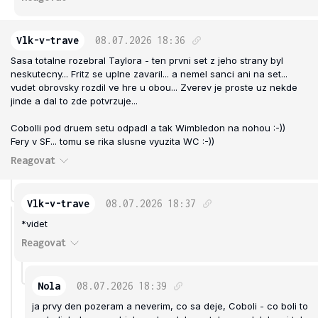
Vlk-v-trave
08.07.2026
18:36
Sasa totalne rozebral Taylora - ten prvni set z jeho strany byl
neskutecny... Fritz se uplne zavaril... a nemel sanci ani na set...
vudet obrovsky rozdil ve hre u obou... Zverev je proste uz nekde
jinde a dal to zde potvrzuje...
Cobolli pod druem setu odpadl a tak Wimbledon na nohou :-))
Fery v SF... tomu se rika slusne vyuzita WC :-))
Reagovat
Vlk-v-trave
08.07.2026
18:37
*videt
Reagovat
Nola
08.07.2026
18:39
ja prvy den pozeram a neverim, co sa deje, Coboli - co boli to