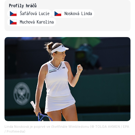
Profily hráčů
Šafářová Lucie
Nosková Linda
Muchová Karolina
Linda Nosková je poprvé ve čtvrtfinále Wimbledonu (© TOLGA AKMEN / EPA
/ Profimedia)