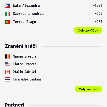
Eala Alexandra
+1081
Guerrieri Andrea
+995
Torres Tiago
+975
Celý žebříček
Zranění hráči
Minnen Greetje
Tiafoe Frances
Diallo Gabriel
Tararudee Lanlana
Celý seznam
Partneři