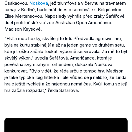
Ósakaovou.
Nosková
, jež triumfovala v červnu na travnatém
turnaji v Berlíně, bude hrát dnes o semifinále s Belgičankou
Elise Mertensovou. Naposledy vyhrála před zraky Šafářové
duel proti loňské vítězce Australian Open Američance
Madison Keysové.
"Hrála moc hezky, skvěle jí to letí. Předvedla agresivní hru,
byla na kurtu stabilnější a až na jeden game ve druhém setu,
kde jí trošku začalo foukat, výborně servírovala. Za mě to byl
skvělý výkon," uvedla Šafářová. Američance, která je
pověstná svým silným forhendem, dokázala Nosková
konkurovat. "Bylo vidět, že ráda určuje tempo hry. Madison
je také typická ´big hitterka´, ale vůbec se jí nelíbilo, že Linda
hraje ještě rychleji a že najednou nemá čas. Kvůli tomu se její
hra začala rozpadat," řekla Šafářová.