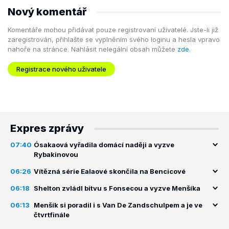
Nový komentář
Komentáře mohou přidávat pouze registrovaní uživatelé. Jste-li již
zaregistrován, přihlašte se vyplněním svého loginu a hesla vpravo
nahoře na stránce. Nahlásit nelegální obsah můžete
zde
.
Registrace nového uživatele
Expres zprávy
07:40
Ósakaová vyřadila domácí naději a vyzve
Rybakinovou
06:26
Vítězná série Ealaové skončila na Bencicové
06:18
Shelton zvládl bitvu s Fonsecou a vyzve Menšíka
06:13
Menšík si poradil i s Van De Zandschulpem a je ve
čtvrtfinále