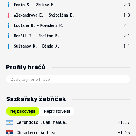
Fomin S.
-
Zhukov M.
2-3
Alexandrova E.
-
Svitolina E.
1-3
Lootsma N.
-
Koenders R.
2-1
Menšík J.
-
Shelton B.
2-1
Sultanov K.
-
Binda A.
1-1
Profily hráčů
Sázkařský žebříček
Nejziskovější
Nejztrátovější
Cerundolo Juan Manuel
+1737
Obradovic Andrea
+1126