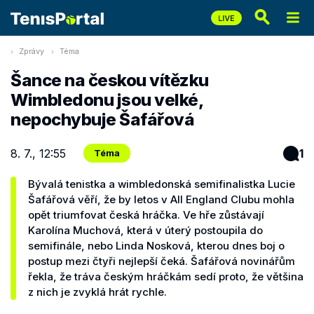
Zprávy
Téma
Šance na českou vítězku
Wimbledonu jsou velké,
nepochybuje Šafářová
8. 7., 12:55
1
Téma
Bývalá tenistka a wimbledonská semifinalistka Lucie
Šafářová věří, že by letos v All England Clubu mohla
opět triumfovat česká hráčka. Ve hře zůstávají
Karolína Muchová, která v úterý postoupila do
semifinále, nebo Linda Nosková, kterou dnes boj o
postup mezi čtyři nejlepší čeká. Šafářová novinářům
řekla, že tráva českým hráčkám sedí proto, že většina
z nich je zvyklá hrát rychle.