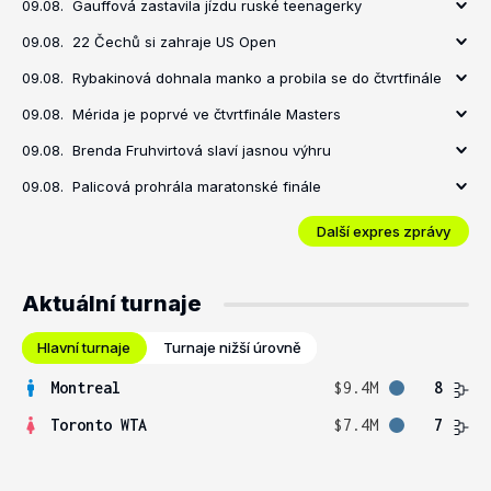
09.08.
Gauffová zastavila jízdu ruské teenagerky
09.08.
22 Čechů si zahraje US Open
09.08.
Rybakinová dohnala manko a probila se do čtvrtfinále
09.08.
Mérida je poprvé ve čtvrtfinále Masters
09.08.
Brenda Fruhvirtová slaví jasnou výhru
09.08.
Palicová prohrála maratonské finále
Další expres zprávy
Aktuální turnaje
Hlavní turnaje
Turnaje nižší úrovně
Montreal
$9.4M
8
Toronto WTA
$7.4M
7