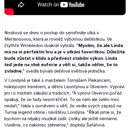
Nosková se dnes o postup do semifinále utká s
Mertensovou, která je rovněž výbornou deblistkou. Ve
čtyřhře Wimbledon dvakrát vyhrála. "
Myslím, že ale Linda
má na ni perfektní hru a je v utkání favoritkou. Důležité
bude zůstat v klidu a předvést stabilní výkon. Linda
teď jede na vlně euforie a věří si, takže věřím, že to
zvládne
," uvedla bývalá deblová světová jednička.
V Londýně je také s manželem Tomášem Plekancem,
hokejovým trenérem, a dětmi Leontýnou a Oliverem. Vypráví
jim i o místním zákulisí a tradicích. "A synovi Oliverovi pořád
opakuji, že se tady nesmí křičet. To se nám ale zatím moc
nedaří," řekla s úsměvem a věří, že vedle svých zápasů na
Turnaji legend stihne i návštěvu Londýna. "Říkali jsme si, že
bychom na nějaký muzikál zašli. Lístky ale ještě nemáme.
Uvidíme, co nakonec stihneme," doplnila Šafářová.