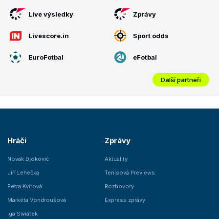
Live výsledky
Zprávy
Livescore.in
Sport odds
EuroFotbal
eFotbal
Další partneři
Hráči
Zprávy
Novak Djokovič
Aktuality
Jiří Lehečka
Tenisová Previews
Petra Kvitová
Rozhovory
Markéta Vondroušová
Express zprávy
Iga Swiatek