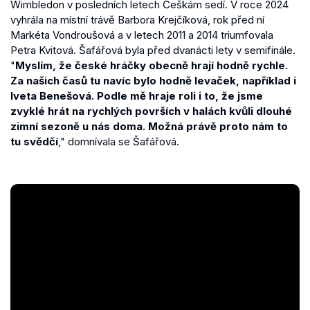
Wimbledon v posledních letech Češkám sedí. V roce 2024
vyhrála na místní trávě Barbora Krejčíková, rok před ní
Markéta Vondroušová a v letech 2011 a 2014 triumfovala
Petra Kvitová. Šafářová byla před dvanácti lety v semifinále.
"
Myslím, že české hráčky obecně hrají hodně rychle.
Za našich časů tu navíc bylo hodně levaček, například i
Iveta Benešová. Podle mě hraje roli i to, že jsme
zvyklé hrát na rychlých površích v halách kvůli dlouhé
zimní sezoně u nás doma. Možná právě proto nám to
tu svědčí
," domnívala se Šafářová.