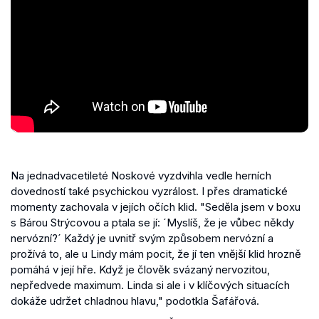
Na jednadvacetileté Noskové vyzdvihla vedle herních
dovedností také psychickou vyzrálost. I přes dramatické
momenty zachovala v jejích očích klid. "Seděla jsem v boxu
s Bárou Strýcovou a ptala se jí: ´Myslíš, že je vůbec někdy
nervózní?´ Každý je uvnitř svým způsobem nervózní a
prožívá to, ale u Lindy mám pocit, že jí ten vnější klid hrozně
pomáhá v její hře. Když je člověk svázaný nervozitou,
nepředvede maximum. Linda si ale i v klíčových situacích
dokáže udržet chladnou hlavu," podotkla Šafářová.