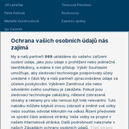
Jiří Lehečka
Tenisová Previews
Petra Kvitová
Rozhovory
Markéta Vondroušová
Express zprávy
Iga Swiatek
Marie Bouzková
Ochrana vašich osobních údajů nás
Žebříčky
Kalendář turnajů
zajímá
My a naši partneři
999
ukládáme do vašeho zařízení
Žebříček ATP (muži)
Australian Open
osobní údaje, jako jsou údaje o prohlížení nebo jedinečné
Žebříček WTA (ženy)
French Open
identifikátory, a máme k nim přístup. Výběr Souhlasím
umožňuje, aby sledovací technologie podporovaly účely
Sázkařský žebříček
Wimbledon
uvedené v části My a naši partneři zpracováváme údaje za
US Open
účelem poskytování. Výběrem Zamítnout vše nebo
odvoláním svého souhlasu je zakážete. Pokud jsou
Turnaj mistrů
sledovací technologie zakázány, některé zobrazené
Turnaj mistryň
obsahy a reklamy pro vás nemusí být tolik relevantní. Tuto
Aktualní trendy
nabídku můžete kdykoli znovu zobrazit a změnit své volby
nebo souhlas odvolat kliknutím na odkaz Řízení předvoleb
ve spodní části webové stránky. Vaše volby se projeví v
Fotbalové přestupy
našem Internetová stránka. Další podrobnosti naleznete v
Livesport Daily
našich Zásadách ochrany osobních údajů.
Třetí strany