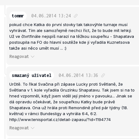
tommr
04.06.2014
13:24
pokud chce Katka do první stovky tak takovýhle turnaje musí
vyhrávat. Tím ale samozřejmě nechci říct, že to bude mít lehký.
Už ve čtvrtfinále nejspíš narazí na těžkou soupeřku - Shapatava
postoupila na FO do hlavní soutěže kde jí vyřadila Kuznetsova
takže asi něco umět musí ... :)
Reagovat
smazaný uživatel
04.06.2014
13:36
Určitě. To říkal Svačina při zápase Lucky proti Světlaně, že
Světlana v 1. kole vyřadila Gruzínku Shapatavu. Tak jsem si na to
hned vzpomněl, když jsem viděl její jméno v pavouku... Jinak se
dá opravdu očekávat, že soupeřkou Katky bude právě
Shapatava. Ona už hrála proti Remondině před pár týdny (18.
května) v rámci Bundesligy a vyhrála 6:4, 6:2.
http://www.tenisportal.cz/detail-zapasu/?id=1194774
Reagovat