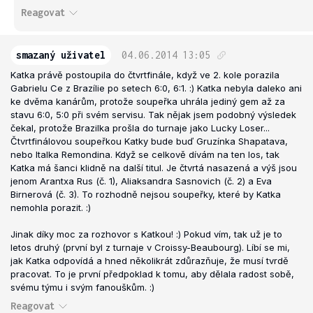
Reagovat
smazaný uživatel
04.06.2014
13:05
Katka právě postoupila do čtvrtfinále, když ve 2. kole porazila
Gabrielu Ce z Brazílie po setech 6:0, 6:1. :) Katka nebyla daleko ani
ke dvěma kanárům, protože soupeřka uhrála jediný gem až za
stavu 6:0, 5:0 při svém servisu. Tak nějak jsem podobný výsledek
čekal, protože Brazilka prošla do turnaje jako Lucky Loser...
Čtvrtfinálovou soupeřkou Katky bude buď Gruzínka Shapatava,
nebo Italka Remondina. Když se celkově dívám na ten los, tak
Katka má šanci klidně na další titul. Je čtvrtá nasazená a výš jsou
jenom Arantxa Rus (č. 1), Aliaksandra Sasnovich (č. 2) a Eva
Birnerová (č. 3). To rozhodně nejsou soupeřky, které by Katka
nemohla porazit. :)
Jinak díky moc za rozhovor s Katkou! :) Pokud vím, tak už je to
letos druhý (první byl z turnaje v Croissy-Beaubourg). Líbí se mi,
jak Katka odpovídá a hned několikrát zdůrazňuje, že musí tvrdě
pracovat. To je první předpoklad k tomu, aby dělala radost sobě,
svému týmu i svým fanouškům. :)
Reagovat