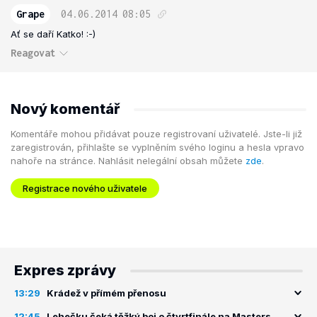
Grape
04.06.2014
08:05
Ať se daří Katko! :-)
Reagovat
Nový komentář
Komentáře mohou přidávat pouze registrovaní uživatelé. Jste-li již
zaregistrován, přihlašte se vyplněním svého loginu a hesla vpravo
nahoře na stránce. Nahlásit nelegální obsah můžete
zde
.
Registrace nového uživatele
Expres zprávy
13:29
Krádež v přímém přenosu
12:45
Lehečku čeká těžký boj o čtvrtfinále na Masters