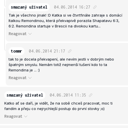
smazaný uživatel
04.06.2014
16:27
Tak je všechno jinak! :D Katka si ve čtvrtfinále zahraje s domácí
Italkou Remondinou, která překvapivě porazila Shapatavu 6:3,
6:2. Remondina startuje v Brescii na divokou kartu...
Reagovat
tommr
04.06.2014
21:17
tak to je docela překvapení, ale nevím jestli v dobrým nebo
špatným smyslu. Nemám totiž nejmenší tušení kdo to ta
Remondina je ... :)
Reagovat
smazaný uživatel
04.06.2014
11:35
Katko ať se daří, je vidět, že na sobě chceš pracovat, moc ti
fandím a přeju co nejrychlejší postup do první stovky ;o)
Reagovat