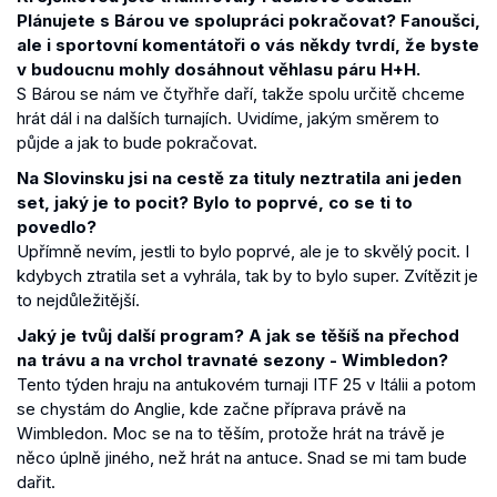
Plánujete s Bárou ve spolupráci pokračovat? Fanoušci,
ale i sportovní komentátoři o vás někdy tvrdí, že byste
v budoucnu mohly dosáhnout věhlasu páru H+H.
S Bárou se nám ve čtyřhře daří, takže spolu určitě chceme
hrát dál i na dalších turnajích. Uvidíme, jakým směrem to
půjde a jak to bude pokračovat.
Na Slovinsku jsi na cestě za tituly neztratila ani jeden
set, jaký je to pocit? Bylo to poprvé, co se ti to
povedlo?
Upřímně nevím, jestli to bylo poprvé, ale je to skvělý pocit. I
kdybych ztratila set a vyhrála, tak by to bylo super. Zvítězit je
to nejdůležitější.
Jaký je tvůj další program? A jak se těšíš na přechod
na trávu a na vrchol travnaté sezony - Wimbledon?
Tento týden hraju na antukovém turnaji ITF 25 v Itálii a potom
se chystám do Anglie, kde začne příprava právě na
Wimbledon. Moc se na to těším, protože hrát na trávě je
něco úplně jiného, než hrát na antuce. Snad se mi tam bude
dařit.