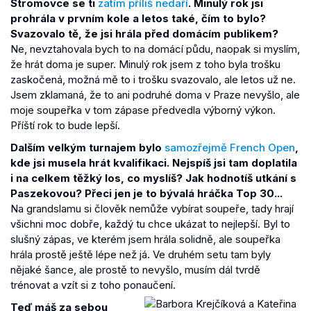
Stromovce se ti
zatím příliš nedaří
. Minulý rok jsi
prohrála v prvním kole a letos také, čím to bylo?
Svazovalo tě, že jsi hrála před domácím publikem?
Ne, nevztahovala bych to na domácí půdu, naopak si myslím,
že hrát doma je super. Minulý rok jsem z toho byla trošku
zaskočená, možná mě to i trošku svazovalo, ale letos už ne.
Jsem zklamaná, že to ani podruhé doma v Praze nevyšlo, ale
moje soupeřka v tom zápase předvedla výborný výkon.
Příští rok to bude lepší.
Dalším velkým turnajem bylo
samozřejmě French Ope
n
,
kde jsi musela hrát kvalifikaci. Nejspíš jsi tam doplatila
i na celkem těžký los, co myslíš? Jak hodnotíš utkání s
Paszekovou? Přeci jen je to bývalá hráčka Top 30...
Na grandslamu si člověk nemůže vybírat soupeře, tady hrají
všichni moc dobře, každý tu chce ukázat to nejlepší. Byl to
slušný zápas, ve kterém jsem hrála solidně, ale soupeřka
hrála prostě ještě lépe než já. Ve druhém setu tam byly
nějaké šance, ale prostě to nevyšlo, musím dál tvrdě
trénovat a vzít si z toho ponaučení.
Teď máš za sebou