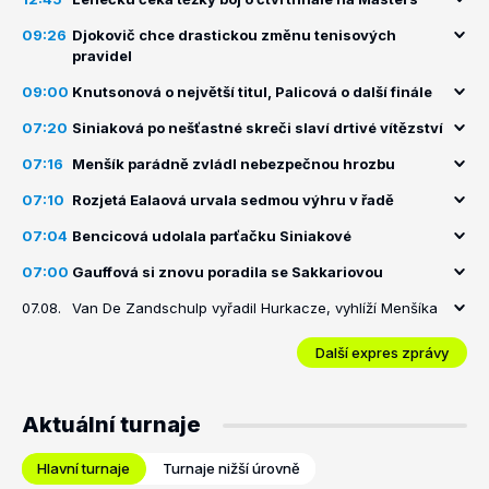
09:26
Djokovič chce drastickou změnu tenisových
pravidel
09:00
Knutsonová o největší titul, Palicová o další finále
07:20
Siniaková po nešťastné skreči slaví drtivé vítězství
07:16
Menšík parádně zvládl nebezpečnou hrozbu
07:10
Rozjetá Ealaová urvala sedmou výhru v řadě
07:04
Bencicová udolala parťačku Siniakové
07:00
Gauffová si znovu poradila se Sakkariovou
07.08.
Van De Zandschulp vyřadil Hurkacze, vyhlíží Menšíka
Další expres zprávy
Aktuální turnaje
Hlavní turnaje
Turnaje nižší úrovně