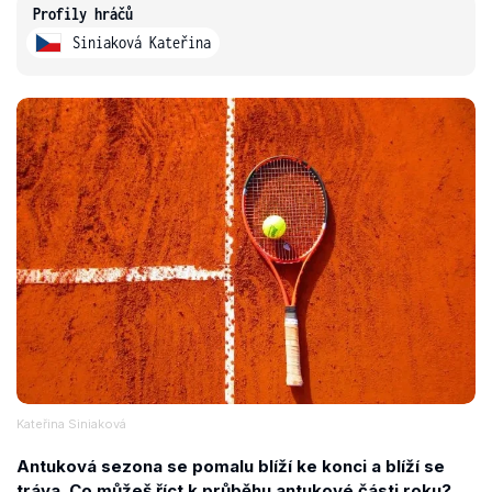
Profily hráčů
Siniaková Kateřina
Kateřina Siniaková
Antuková sezona se pomalu blíží ke konci a blíží se
tráva. Co můžeš říct k průběhu antukové části roku?