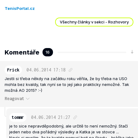
TenisPortal.cz
Všechny články v sekci - Rozhovory
Komentáře
16
Frick
04.06.2014
17:18
Jestli si třeba někdy na začátku roku věřila, že by třeba na USO
mohla bez kvaldy, tak nyní se to její jako prakticky nemožné. Tak
možná AO 2015? :-)
Reagovat
tommr
04.06.2014
21:27
je to sice nepravděpodobný, ale určitě to není nemožný. Stačí
jeden nebo dva pořádný výsledky a Katka je ve stovce ...
Navíc si myslím, že ta kvalda nemusí bejt na škodu - hráčka jako