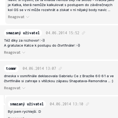
je Katka, která nemůže kalkulovat s postupem do závěrečnejch
kol GS se v ní může rozehrát a získat v ní nějaký body navíc ...
Reagovat
smazaný uživatel
04.06.2014
15:52
Též díky za rozhovor! :-))
A gratulace Katce k postupu do čtvrtfinále! :-))
Reagovat
tommr
04.06.2014
13:07
dneska v osmifinále deklasovala Gabrielu Ce z Brazílie 6:0 6:1 a ve
čtvrtfinále si zahraje s vítězkou zápasu Shapatava-Remondina ... :)
Reagovat
smazaný uživatel
04.06.2014
13:10
Byl jsem rychlejší. :D