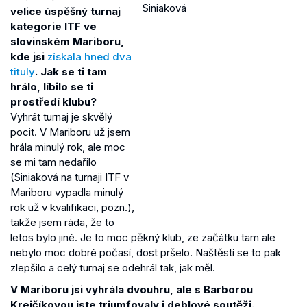
velice úspěšný turnaj
kategorie ITF ve
slovinském Mariboru,
kde jsi
získala hned dva
tituly
. Jak se ti tam
hrálo, líbilo se ti
prostředí klubu?
Vyhrát turnaj je skvělý
pocit. V Mariboru už jsem
hrála minulý rok, ale moc
se mi tam nedařilo
(Siniaková na turnaji ITF v
Mariboru vypadla minulý
rok už v kvalifikaci, pozn.),
takže jsem ráda, že to
letos bylo jiné. Je to moc pěkný klub, ze začátku tam ale
nebylo moc dobré počasí, dost pršelo. Naštěstí se to pak
zlepšilo a celý turnaj se odehrál tak, jak měl.
V Mariboru jsi vyhrála dvouhru, ale s Barborou
Krejčíkovou jste triumfovaly i deblové soutěži.