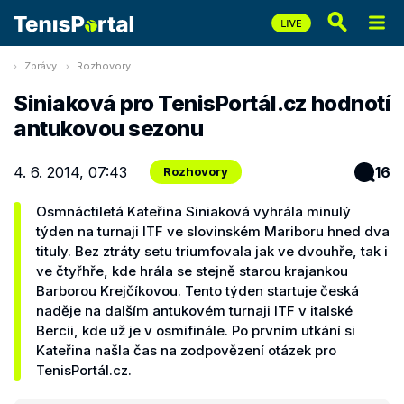
Zprávy
Rozhovory
Siniaková pro TenisPortál.cz hodnotí
antukovou sezonu
4. 6. 2014, 07:43
16
Rozhovory
Osmnáctiletá Kateřina Siniaková vyhrála minulý
týden na turnaji ITF ve slovinském Mariboru hned dva
tituly. Bez ztráty setu triumfovala jak ve dvouhře, tak i
ve čtyřhře, kde hrála se stejně starou krajankou
Barborou Krejčíkovou. Tento týden startuje česká
naděje na dalším antukovém turnaji ITF v italské
Bercii, kde už je v osmifinále. Po prvním utkání si
Kateřina našla čas na zodpovězení otázek pro
TenisPortál.cz.