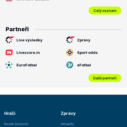
Celý seznam
Partneři
Live výsledky
Zprávy
Livescore.in
Sport odds
EuroFotbal
eFotbal
Další partneři
Hráči
Zprávy
Novak Djokovič
Aktuality