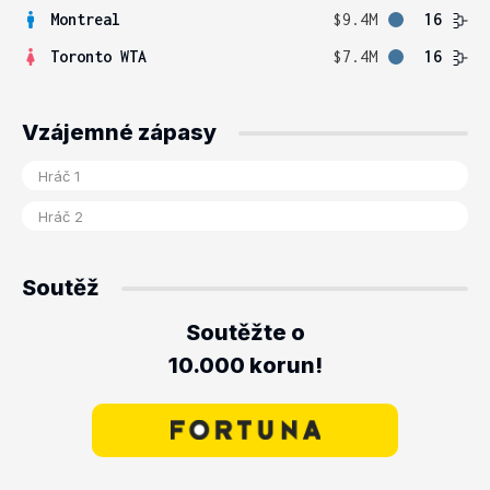
Montreal
$9.4M
16
Toronto WTA
$7.4M
16
Vzájemné zápasy
Soutěž
Soutěžte o
10.000 korun!