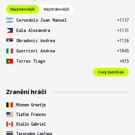
Nejziskovější
Nejztrátovější
Cerundolo Juan Manuel
+1737
Eala Alexandra
+1131
Obradovic Andrea
+1126
Guerrieri Andrea
+1045
Torres Tiago
+975
Celý žebříček
Zranění hráči
Minnen Greetje
Tiafoe Frances
Diallo Gabriel
Tararudee Lanlana