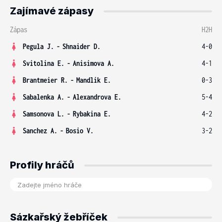
Zajímavé zápasy
Zápas
H2H
Pegula J.
-
Shnaider D.
4-0
Svitolina E.
-
Anisimova A.
4-1
Brantmeier R.
-
Mandlik E.
0-3
Sabalenka A.
-
Alexandrova E.
5-4
Samsonova L.
-
Rybakina E.
4-2
Sanchez A.
-
Bosio V.
3-2
Profily hráčů
Sázkařský žebříček