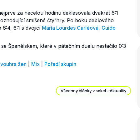
jprve za necelou hodinu deklasovala dvakrát 6:1
 rozhodující smíšené čtyřhry. Po boku deblového
 6:4, 6:1 s dvojicí
María Lourdes Carléová
,
Guido
 se Španělskem, které v pátečním duelu nestačilo 0:3
vouhra žen
|
Mix
|
Pořadí skupin
Všechny články v sekci - Aktuality