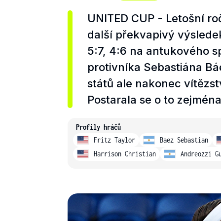
UNITED CUP - Letošní ro
další překvapivý výsledek,
5:7, 4:6 na antukového s
protivníka Sebastiána Bá
států ale nakonec vítězst
Postarala se o to zejmén
Profily hráčů
Fritz Taylor
Baez Sebastian
Harrison Christian
Andreozzi G