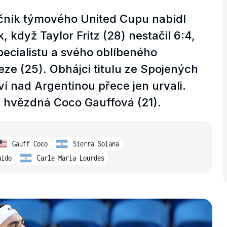
čník týmového United Cupu nabídl
 když Taylor Fritz (28) nestačil 6:4,
pecialistu a svého oblíbeného
eze (25). Obhájci titulu ze Spojených
ví nad Argentinou přece jen urvali.
a hvězdná Coco Gauffová (21).
Gauff Coco
Sierra Solana
uido
Carle Maria Lourdes