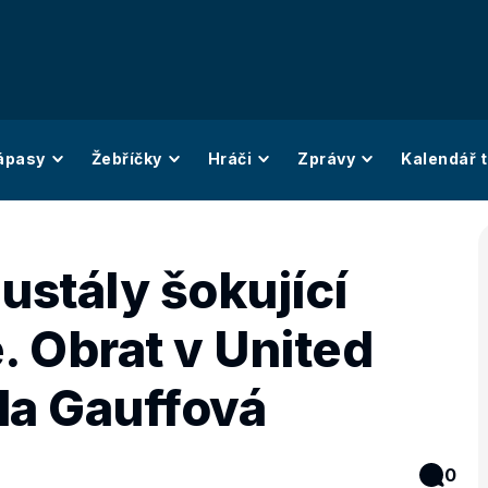
ápasy
Žebříčky
Hráči
Zprávy
Kalendář t
ustály šokující
. Obrat v United
la Gauffová
0