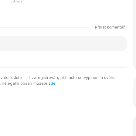
Přidat komentář
telé. Jste-li již zaregistrován, přihlašte se vyplněním svého
it nelegální obsah můžete
zde
.