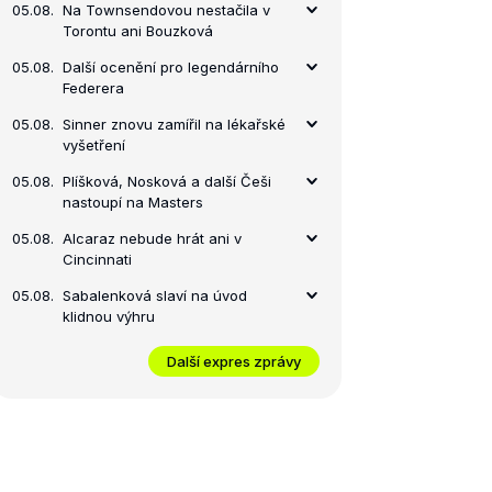
05.08.
Na Townsendovou nestačila v
Torontu ani Bouzková
05.08.
Další ocenění pro legendárního
Federera
05.08.
Sinner znovu zamířil na lékařské
vyšetření
05.08.
Plíšková, Nosková a další Češi
nastoupí na Masters
05.08.
Alcaraz nebude hrát ani v
Cincinnati
05.08.
Sabalenková slaví na úvod
klidnou výhru
Další expres zprávy