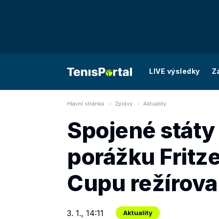
LIVE výsledky
Z
Hlavní stránka
Zprávy
Aktuality
Spojené státy 
porážku Fritze
Cupu režírova
3. 1., 14:11
Aktuality