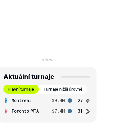
Aktuální turnaje
Hlavní turnaje
Turnaje nižší úrovně
Montreal
$9.4M
27
Toronto WTA
$7.4M
31