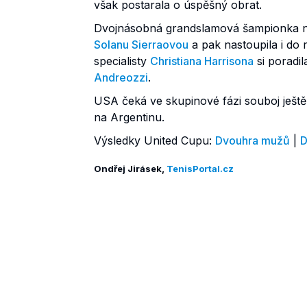
však postarala o úspěšný obrat.
Dvojnásobná grandslamová šampionka ne
Solanu Sierraovou
a pak nastoupila i do
specialisty
Christiana Harrisona
si poradila
Andreozzi
.
USA čeká ve skupinové fázi souboj ještě
na Argentinu.
Výsledky United Cupu:
Dvouhra mužů
|
D
Ondřej Jirásek,
TenisPortal.cz