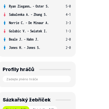
Ryan Ziegann S.
-
Oster S.
5-0
Sabalenka A.
-
Zhang S.
4-1
Norrie C.
-
De Minaur A.
3-3
Golubic V.
-
Swiatek I.
1-3
Beale J.
-
Hahn J.
2-0
Jones H.
-
Jones S.
2-0
Profily hráčů
Sázkařský žebříček