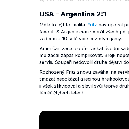
Taylor Fritz senzačně prohrál se Sebastiánem Báezem
USA – Argentina 2:1
Měla to být formalita.
Fritz
nastupoval pr
favorit. S Argentincem vyhrál všech pět
žádném z 10 setů více než čtyři gamy.
Američan začal dobře, získal úvodní sadu
mu začal zápas komplikovat. Brejk nepotvr
servis. Soupeři nedovolil druhé dějství do
Rozhozený Fritz znovu zaváhal na serv
smazat nedokázal a jedinou brejkbolovou
ji však zlikvidoval a slavil svůj teprve d
téměř čtyřech letech.