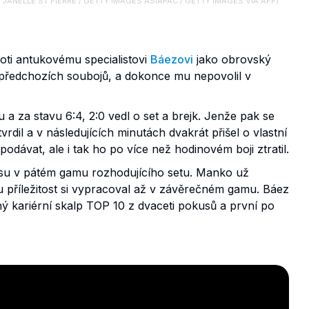
 (© JANELLE ST PIERRE / GETTY IMAGES ASIAPAC / GETTY IMAGES VIA AFP)
oti antukovému specialistovi
Báezovi
jako obrovský
 předchozích soubojů, a dokonce mu nepovolil v
 a za stavu 6:4, 2:0 vedl o set a brejk. Jenže pak se
dil a v následujících minutách dvakrát přišel o vlastní
podávat, ale i tak ho po více než hodinovém boji ztratil.
isu v pátém gamu rozhodujícího setu. Manko už
 příležitost si vypracoval až v závěrečném gamu. Báez
ruhý kariérní skalp TOP 10 z dvaceti pokusů a první po