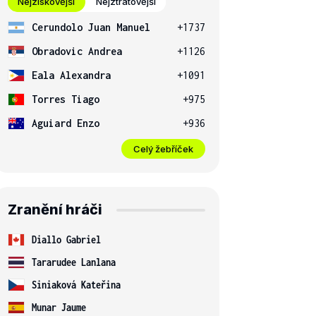
Nejziskovější
Nejztrátovější
Cerundolo Juan Manuel
+1737
Obradovic Andrea
+1126
Eala Alexandra
+1091
Torres Tiago
+975
Aguiard Enzo
+936
Celý žebříček
Zranění hráči
Diallo Gabriel
Tararudee Lanlana
Siniaková Kateřina
Munar Jaume