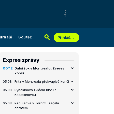
urnajů
Soutěž
Přihlášení
Expres zprávy
00:12
Další šok v Montrealu, Zverev
končí
05.08.
Fritz v Montrealu překvapivě končí
05.08.
Rybakinová zvládla bitvu s
Kasatkinovou
05.08.
Pegulaová v Torontu začala
obratem