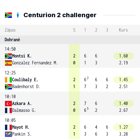
Centurion 2 challenger
Zápas
S
1
2
3
Kurs
Dohrané
14:50
Montsi K.
2
6
6
1.60
Gonzalez Fernandez M.
0
1
3
2.19
12:25
2
Coulibaly E.
2
6
6
6
1.45
Badenhorst D.
1
7
3
2
2.51
10:10
Azkara A.
2
7
6
1.40
5
Dalmasso G.
0
6
2
2.67
10:05
Mayot H.
2
6
4
6
1.27
Pankin S.
1
3
6
3
3.28