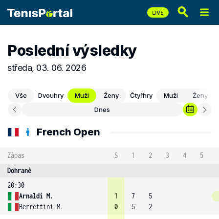
Poslední výsledky
středa, 03. 06. 2026
Vše
Dvouhry
Muži
Ženy
Čtyřhry
Muži
Ženy
Dnes
French Open
Zápas
S
1
2
3
4
5
Dohrané
20:30
Arnaldi M.
1
7
5
Berrettini M.
0
5
2