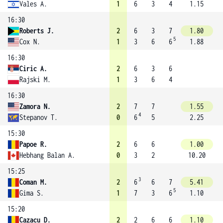
Vales A.
1
6
3
4
1.15
16:30
Roberts J.
2
6
3
7
1.80
5
Cox N.
1
3
6
6
1.88
16:30
Ciric A.
2
6
3
6
Rajski M.
1
3
6
4
16:30
Zamora N.
2
7
7
1.55
4
Stepanov T.
0
6
5
2.25
15:30
Papoe R.
2
6
6
1.00
Hebhang Balan A.
0
3
2
10.20
15:25
3
Coman M.
2
6
6
7
5.41
5
Gima S.
1
7
3
6
1.10
15:20
Cazacu D.
2
2
6
6
1.10