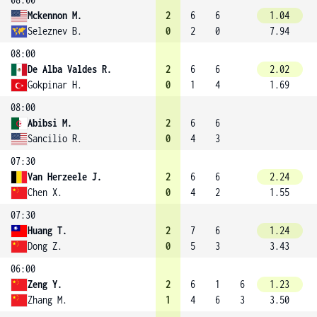
Mckennon M.
2
6
6
1.04
Seleznev B.
0
2
0
7.94
08:00
De Alba Valdes R.
2
6
6
2.02
Gokpinar H.
0
1
4
1.69
08:00
Abibsi M.
2
6
6
Sancilio R.
0
4
3
07:30
Van Herzeele J.
2
6
6
2.24
Chen X.
0
4
2
1.55
07:30
Huang T.
2
7
6
1.24
Dong Z.
0
5
3
3.43
06:00
Zeng Y.
2
6
1
6
1.23
Zhang M.
1
4
6
3
3.50