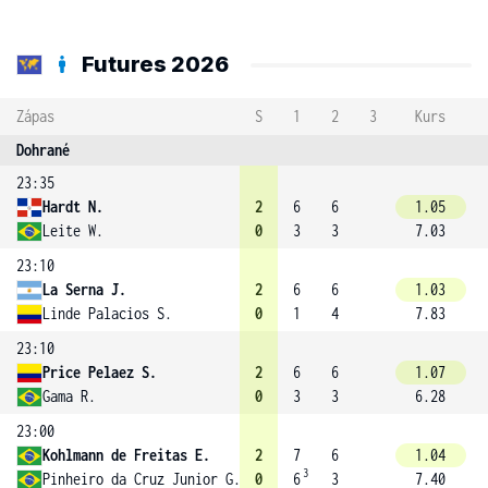
Futures 2026
Zápas
S
1
2
3
Kurs
Dohrané
23:35
Hardt N.
2
6
6
1.05
Leite W.
0
3
3
7.03
23:10
La Serna J.
2
6
6
1.03
Linde Palacios S.
0
1
4
7.83
23:10
Price Pelaez S.
2
6
6
1.07
Gama R.
0
3
3
6.28
23:00
Kohlmann de Freitas E.
2
7
6
1.04
3
Pinheiro da Cruz Junior G.
0
6
3
7.40