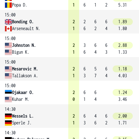
Popa D.
1
6
1
2
5.31
15:00
Bonding O.
2
2
6
6
1.89
Arseneault N.
1
6
2
4
1.80
15:00
Johnston N.
2
3
6
6
2.88
Bigun K.
1
6
4
3
1.33
15:00
Mesarovic M.
2
6
5
6
1.18
Tallakson A.
1
3
7
4
4.03
15:00
Ojakaar O.
2
6
6
1.24
Kuhar M.
0
1
4
3.46
14:30
Wessels L.
2
6
4
6
2.00
Sperle J.
1
3
6
2
1.71
14:30