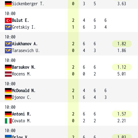
Sickenberger T.
0
3
5
3.63
10:00
Bulut E.
2
4
6
6
Gretskiy I.
1
6
3
4
10:00
Aiukhanov A.
2
6
6
1.82
Tarasevich U.
0
4
3
1.86
10:00
Barsukov N.
2
6
6
1.12
Rocens M.
0
0
2
5.01
10:00
McDonald N.
2
4
6
6
Djonov C.
1
6
4
3
10:00
Antoni R.
2
6
6
1.57
Covato M.
0
2
2
2.21
10:00
Orlov V.
2
6
6
1.03