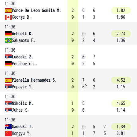
11:30
Ponce De Leon Gomila M.
2
6
6
1.82
George B.
0
1
3
1.86
11:30
Wehnelt K.
2
6
6
2.73
Sakamoto P.
0
2
4
1.36
11:30
Ludoski Z.
2
6
7
Peranovic L.
0
2
5
11:30
Planella Hernandez S.
2
7
6
4.52
5
Popovic S.
0
6
2
1.15
11:30
Nikolic M.
1
5
4.65
Juhas K.
0
0
1.14
11:30
Gadecki T.
2
6
5
7
1.34
Hongyu Y.
1
1
7
5
2.81