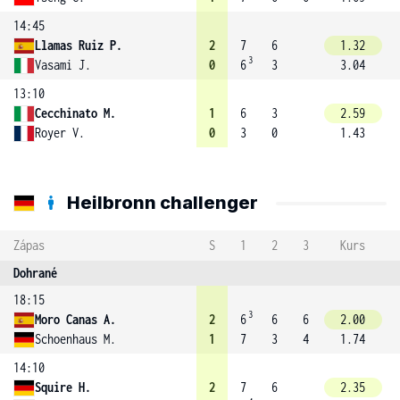
14:45
Llamas Ruiz P.
2
7
6
1.32
3
Vasami J.
0
6
3
3.04
13:10
Cecchinato M.
1
6
3
2.59
Royer V.
0
3
0
1.43
Heilbronn challenger
Zápas
S
1
2
3
Kurs
Dohrané
18:15
3
Moro Canas A.
2
6
6
6
2.00
Schoenhaus M.
1
7
3
4
1.74
14:10
Squire H.
2
7
6
2.35