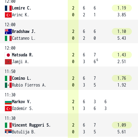
12:00
Lemire C.
2
6
6
1.19
Arinc K.
0
2
1
3.85
12:00
Bradshaw J.
2
6
6
1.10
Cattaneo L.
0
2
0
5.43
12:00
Matsuda R.
2
6
7
1.43
6
Jamji A.
0
3
6
2.51
11:50
Comino L.
2
6
7
1.76
Rubio Fierros A.
0
3
5
1.92
11:30
Markov V.
2
6
3
6
Ozdemir S.
1
3
6
3
11:30
Vincent Ruggeri S.
2
6
7
1.09
Butulija B.
0
3
5
5.61