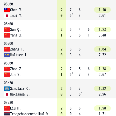
05:00
Chen Y.
2
7
6
1.40
5
Inui Y.
0
6
3
2.61
05:00
Sun Q.
2
6
4
6
1.23
Yang X.
1
3
6
1
3.48
05:00
Zhang T.
2
6
6
1.04
Maltsev I.
0
3
4
7.72
05:00
Zhao Z.
2
7
5
6
1.38
6
Jin Y.
1
6
7
3
2.67
03:30
Sinclair C.
2
6
7
1.32
4
Nakagawa S.
0
3
6
2.96
03:30
Liu H.
2
6
6
1.98
Trongcharoenchaikul W.
0
0
4
1.71