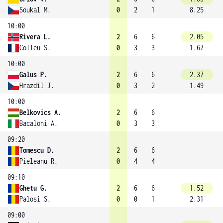
Soukal M.
0
2
1
8.25
10:00
Rivera L.
2
6
6
2.05
Colleu S.
0
3
3
1.67
10:00
Galus P.
2
6
6
2.37
Hrazdil J.
0
3
2
1.49
10:00
Belkovics A.
2
6
6
Bacaloni A.
0
3
3
09:20
Tomescu D.
2
6
6
Pieleanu R.
0
4
4
09:10
Ghetu G.
2
6
6
1.52
Palosi S.
0
0
1
2.31
09:00