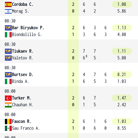
Cordoba C.
2
6
6
1.08
Morag S.
0
4
2
5.86
08:30
Bar Biryukov P.
2
6
3
6
1.13
Biondolillo G.
1
3
6
3
4.80
08:30
Tiukaev R.
2
7
7
1.11
8
Valetov R.
0
6
5
5.08
08:30
Burtsev D.
2
4
7
6
8.21
Binda A.
1
6
5
3
1.03
08:00
Turker M.
2
6
7
1.47
Chauhan H.
0
1
5
2.42
08:00
Faucon R.
2
6
1
6
1.03
Sau Franco A.
1
0
6
0
8.55
08:00