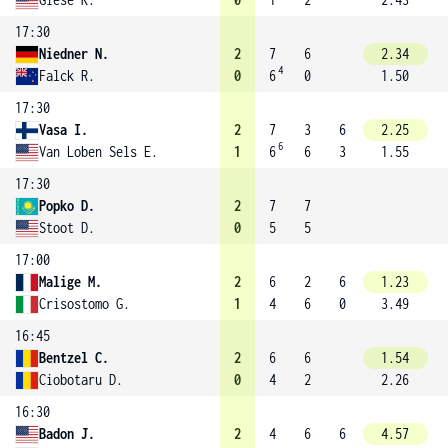
17:30
Niedner N.
2
7
6
2.34
4
Falck R.
0
6
0
1.50
17:30
Vasa I.
2
7
3
6
2.25
6
Van Loben Sels E.
1
6
6
3
1.55
17:30
Popko D.
2
7
7
Stoot D.
0
5
5
17:00
Malige M.
2
6
2
6
1.23
Crisostomo G.
1
4
6
0
3.49
16:45
Bentzel C.
2
6
6
1.54
Ciobotaru D.
0
4
2
2.26
16:30
Badon J.
2
4
6
6
4.57