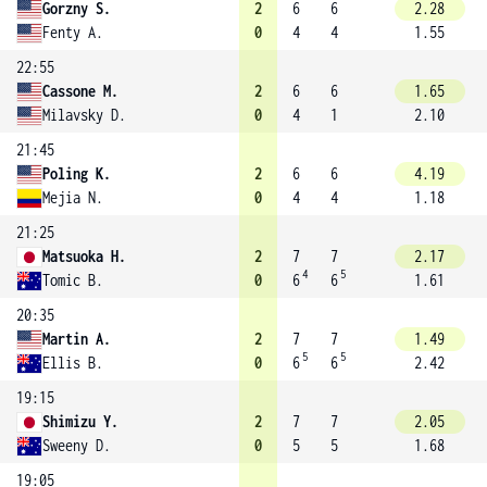
Gorzny S.
2
6
6
2.28
Fenty A.
0
4
4
1.55
22:55
Cassone M.
2
6
6
1.65
Milavsky D.
0
4
1
2.10
21:45
Poling K.
2
6
6
4.19
Mejia N.
0
4
4
1.18
21:25
Matsuoka H.
2
7
7
2.17
4
5
Tomic B.
0
6
6
1.61
20:35
Martin A.
2
7
7
1.49
5
5
Ellis B.
0
6
6
2.42
19:15
Shimizu Y.
2
7
7
2.05
Sweeny D.
0
5
5
1.68
19:05