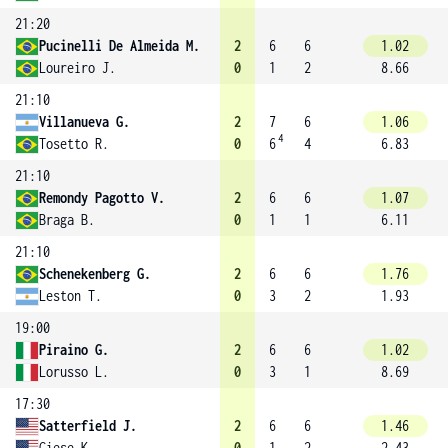
21:20
Pucinelli De Almeida M.
2
6
6
1.02
Loureiro J.
0
1
2
8.66
21:10
Villanueva G.
2
7
6
1.06
4
Tosetto R.
0
6
4
6.83
21:10
Remondy Pagotto V.
2
6
6
1.07
Braga B.
0
1
1
6.11
21:10
Schenekenberg G.
2
6
6
1.76
Leston T.
0
3
2
1.93
19:00
Piraino G.
2
6
6
1.02
Lorusso L.
0
3
1
8.69
17:30
Satterfield J.
2
6
6
1.46
Giese K.
0
1
2
2.43