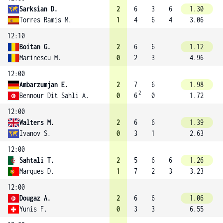
Sarksian D.
2
6
3
6
1.30
Torres Ramis M.
1
4
6
4
3.06
12:10
Boitan G.
2
6
6
1.12
Marinescu M.
0
2
3
4.96
12:00
Ambarzumjan E.
2
7
6
1.98
2
Bennour Dit Sahli A.
0
6
0
1.72
12:00
Walters M.
2
6
6
1.39
Ivanov S.
0
3
1
2.63
12:00
Sahtali T.
2
5
6
6
1.26
Marques D.
1
7
2
3
3.23
12:00
Dougaz A.
2
6
6
1.06
Yunis F.
0
3
3
6.55