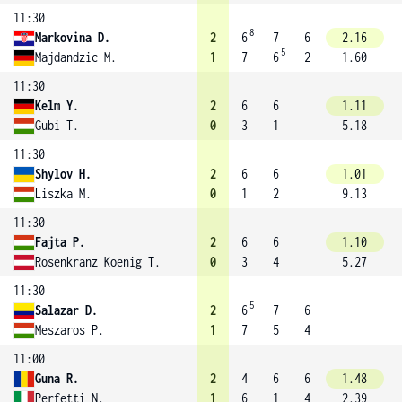
11:30
8
Markovina D.
2
6
7
6
2.16
5
Majdandzic M.
1
7
6
2
1.60
11:30
Kelm Y.
2
6
6
1.11
Gubi T.
0
3
1
5.18
11:30
Shylov H.
2
6
6
1.01
Liszka M.
0
1
2
9.13
11:30
Fajta P.
2
6
6
1.10
Rosenkranz Koenig T.
0
3
4
5.27
11:30
5
Salazar D.
2
6
7
6
Meszaros P.
1
7
5
4
11:00
Guna R.
2
4
6
6
1.48
Perfetti N.
1
6
1
4
2.39