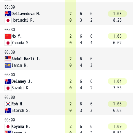
03:30
Dellavedova M.
2
6
6
1.03
Horiuchi R.
0
3
2
8.25
03:30
Mo Y.
2
6
6
1.06
Yamada S.
0
4
4
6.62
03:30
Abdul Hazli I.
2
6
6
Ianin N.
0
4
3
03:00
Delaney J.
2
6
6
1.04
Suzuki K.
0
4
2
7.53
03:00
Roh H.
2
6
6
1.06
Storch S.
0
3
3
6.68
03:00
Koyama H.
2
6
6
1.09
Arcon A.
0
4
2
5.53