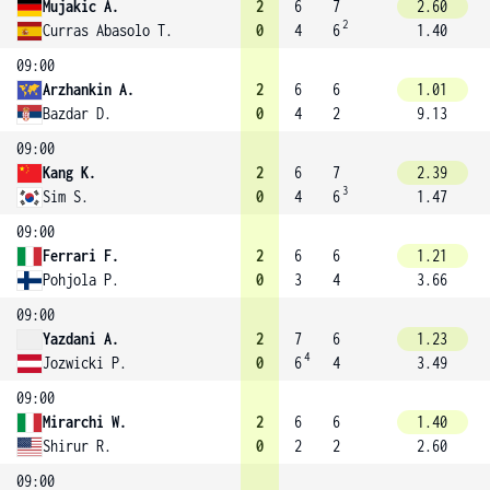
Mujakic A.
2
6
7
2.60
2
Curras Abasolo T.
0
4
6
1.40
09:00
Arzhankin A.
2
6
6
1.01
Bazdar D.
0
4
2
9.13
09:00
Kang K.
2
6
7
2.39
3
Sim S.
0
4
6
1.47
09:00
Ferrari F.
2
6
6
1.21
Pohjola P.
0
3
4
3.66
09:00
Yazdani A.
2
7
6
1.23
4
Jozwicki P.
0
6
4
3.49
09:00
Mirarchi W.
2
6
6
1.40
Shirur R.
0
2
2
2.60
09:00