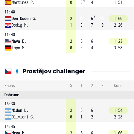
4
Martinez P.
0
6
4
1.51
11:40
4
Den Ouden G.
2
6
6
6
1.60
Dodig M.
1
3
7
0
2.20
11:40
Nava E.
2
6
6
1.23
Topo M.
0
3
4
3.58
Prostějov challenger
Zápas
S
1
2
3
Kurs
Dohrané
16:30
Midon L.
2
6
6
1.54
Olivieri G.
0
1
2
2.28
14:45
Mrva M.
2
6
6
1.60