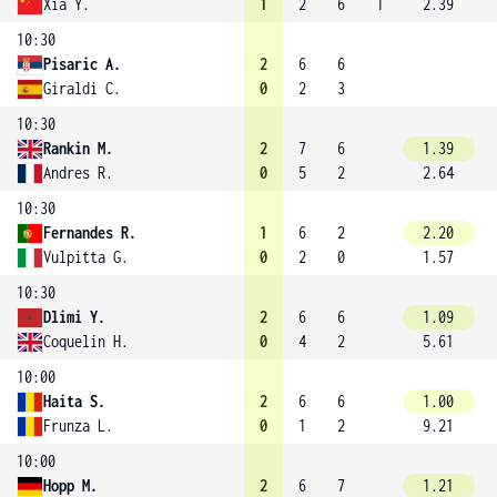
Xia Y.
1
2
6
1
2.39
10:30
Pisaric A.
2
6
6
Giraldi C.
0
2
3
10:30
Rankin M.
2
7
6
1.39
Andres R.
0
5
2
2.64
10:30
Fernandes R.
1
6
2
2.20
Vulpitta G.
0
2
0
1.57
10:30
Dlimi Y.
2
6
6
1.09
Coquelin H.
0
4
2
5.61
10:00
Haita S.
2
6
6
1.00
Frunza L.
0
1
2
9.21
10:00
Hopp M.
2
6
7
1.21