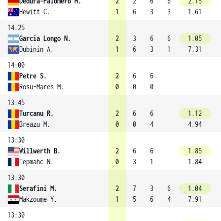
Dedura-Palomero M.
2
2
6
6
2.15
Hewitt C.
1
6
3
3
1.61
14:25
Garcia Longo N.
2
3
6
6
1.05
Dubinin A.
1
6
3
1
7.31
14:00
Petre S.
2
6
6
Rosu-Mares M.
0
0
0
13:45
Turcanu R.
2
6
6
1.12
Breazu M.
0
0
4
4.94
13:30
Willwerth B.
2
6
6
1.85
Tepmahc N.
0
3
1
1.84
13:30
Serafini M.
2
7
3
6
1.04
Makzoume Y.
1
5
6
4
7.91
13:30