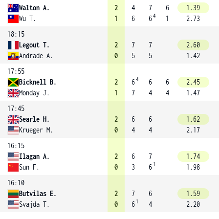
Walton A.
2
4
7
6
1.39
4
Wu T.
1
6
6
1
2.73
18:15
Legout T.
2
7
7
2.60
Andrade A.
0
5
5
1.42
17:55
4
Bicknell B.
2
6
6
6
2.45
Monday J.
1
7
4
4
1.47
17:45
Searle H.
2
6
6
1.62
Krueger M.
0
4
4
2.17
16:15
Ilagan A.
2
6
7
1.74
1
Sun F.
0
3
6
1.98
16:10
Butvilas E.
2
7
6
1.59
1
Svajda T.
0
6
4
2.20