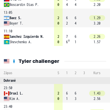
Boscardin Dias P.
0
4
4
2.20
13:05
Baez S.
2
6
6
1.29
Boyer T.
0
2
4
3.20
11:10
Sanchez Izquierdo N.
2
7
6
2.26
8
Shevchenko A.
0
6
1
1.57
Tyler challenger
Zápas
S
1
2
3
Kurs
Dohrané
23:50
Draxl L.
2
6
6
1.43
Kim A.
0
1
3
2.56
23:40