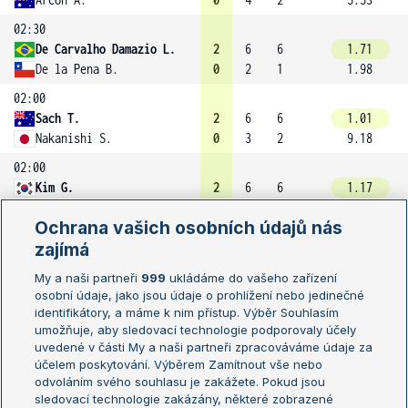
02:30
De Carvalho Damazio L.
2
6
6
1.71
De la Pena B.
0
2
1
1.98
02:00
Sach T.
2
6
6
1.01
Nakanishi S.
0
3
2
9.18
02:00
Kim G.
2
6
6
1.17
Alcantara F.
0
3
3
4.07
Ochrana vašich osobních údajů nás
02:00
zajímá
Zhu E.
2
6
6
1.49
Ogura K.
0
4
3
2.36
My a naši partneři
999
ukládáme do vašeho zařízení
osobní údaje, jako jsou údaje o prohlížení nebo jedinečné
02:00
identifikátory, a máme k nim přístup. Výběr Souhlasím
Kawahashi Y.
2
7
6
1.11
umožňuje, aby sledovací technologie podporovaly účely
Kawachi K.
0
5
4
5.10
uvedené v části My a naši partneři zpracováváme údaje za
účelem poskytování. Výběrem Zamítnout vše nebo
odvoláním svého souhlasu je zakážete. Pokud jsou
sledovací technologie zakázány, některé zobrazené