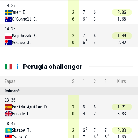
14:25
Ymer E.
2
7
6
2.06
7
O'Connell C.
0
6
3
1.68
14:25
Majchrzak K.
2
7
6
1.49
3
McCabe J.
0
6
3
2.42
Perugia challenger
Zápas
S
1
2
3
Kurs
Dohrané
23:30
Merida Aguilar D.
2
6
6
1.21
Broady L.
0
4
2
3.83
18:45
2
Skatov T.
2
6
7
7
2.03
7
4
Tseng C.
1
7
6
6
1.69