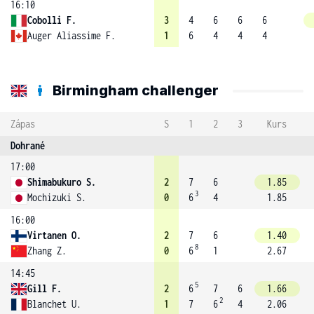
16:10
Cobolli F.
3
4
6
6
6
Auger Aliassime F.
1
6
4
4
4
Birmingham challenger
Zápas
S
1
2
3
Kurs
Dohrané
17:00
Shimabukuro S.
2
7
6
1.85
3
Mochizuki S.
0
6
4
1.85
16:00
Virtanen O.
2
7
6
1.40
8
Zhang Z.
0
6
1
2.67
14:45
5
Gill F.
2
6
7
6
1.66
2
Blanchet U.
1
7
6
4
2.06