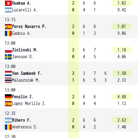
Ouakaa A.
2
6
6
1.02
Lucarelli A.
0
4
1
9.42
13:15
Perez Navarro P.
2
6
6
1.01
Gadoiu A.
0
1
2
9.06
13:00
Zielinski M.
2
6
7
1.18
Jansson O.
0
4
5
4.06
13:00
Van Sambeek F.
2
3
7
6
1.50
Malaszszak M.
1
6
5
3
2.33
13:00
Penzlin J.
2
6
6
4.88
Lopez Morillo I.
0
4
4
1.12
12:35
Ribero F.
2
6
6
2.62
Andreescu S.
0
4
2
1.40
12:30