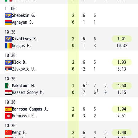
11:00
Shebekin G.
2
6
6
Aghayan S.
0
1
1
10:30
Kivattsev K.
2
6
6
1.01
Neagos E.
0
1
3
10.32
10:30
Klok D.
2
6
6
1.03
Zivkovic U.
0
2
1
8.13
10:30
2
Makhlouf M.
1
6
7
2
4.50
5
Bassem Sobhy M.
0
7
6
0
1.15
10:30
Barroso Campos A.
2
6
6
1.04
Hermassi R.
0
3
2
7.51
10:30
Meng F.
2
6
4
6
1.48