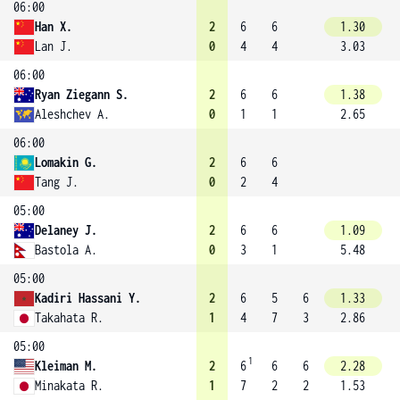
06:00
Han X.
2
6
6
1.30
Lan J.
0
4
4
3.03
06:00
Ryan Ziegann S.
2
6
6
1.38
Aleshchev A.
0
1
1
2.65
06:00
Lomakin G.
2
6
6
Tang J.
0
2
4
05:00
Delaney J.
2
6
6
1.09
Bastola A.
0
3
1
5.48
05:00
Kadiri Hassani Y.
2
6
5
6
1.33
Takahata R.
1
4
7
3
2.86
05:00
1
Kleiman M.
2
6
6
6
2.28
Minakata R.
1
7
2
2
1.53