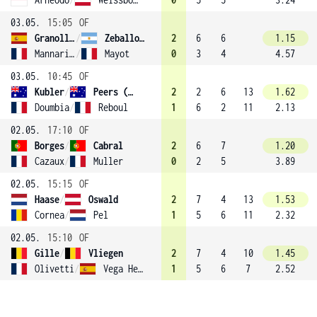
03.05.
15:05
OF
Granollers-Pujol
/
Zeballos (1)
2
6
6
1.15
Mannarino
/
Mayot
0
3
4
4.57
03.05.
10:45
OF
Kubler
/
Peers (4)
2
2
6
13
1.62
Doumbia
/
Reboul
1
6
2
11
2.13
02.05.
17:10
OF
Borges
/
Cabral
2
6
7
1.20
Cazaux
/
Muller
0
2
5
3.89
02.05.
15:15
OF
Haase
/
Oswald
2
7
4
13
1.53
Cornea
/
Pel
1
5
6
11
2.32
02.05.
15:10
OF
Gille
/
Vliegen
2
7
4
10
1.45
Olivetti
/
Vega Hernandez
1
5
6
7
2.52