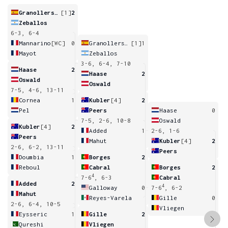
Granollers-Pujol
[1]
2
Zeballos
6-3, 6-4
Mannarino
[WC]
0
Granollers-Pujol
[1]
1
Mayot
Zeballos
3-6, 6-4, 7-10
Haase
2
Haase
2
Oswald
Oswald
7-5, 4-6, 13-11
Cornea
1
Kubler
[4]
2
Pel
Peers
Haase
0
7-5, 2-6, 10-8
Oswald
Kubler
[4]
2
Added
1
2-6, 1-6
Peers
Mahut
Kubler
[4]
2
2-6, 6-2, 13-11
Peers
Doumbia
1
Borges
2
Reboul
Cabral
Borges
2
4
7-6
, 6-3
Cabral
Added
2
4
Galloway
0
7-6
, 6-2
Mahut
Reyes-Varela
Gille
0
2-6, 6-4, 10-5
Vliegen
Eysseric
1
Gille
2
Qureshi
Vliegen