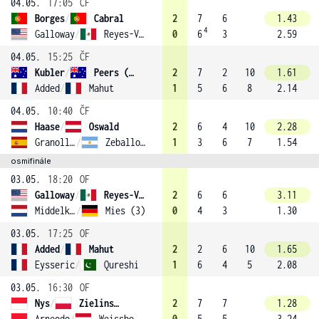
04.05.
17:05
ČF
Borges
/
Cabral
2
7
6
1.43
4
Galloway
/
Reyes-Varela
0
6
3
2.59
04.05.
15:25
ČF
Kubler
/
Peers (4)
2
7
2
10
1.61
Added
/
Mahut
1
5
6
8
2.14
04.05.
10:40
ČF
Haase
/
Oswald
2
6
4
10
2.28
Granollers-Pujol
/
Zeballos (1)
1
3
6
7
1.54
osmifinále
03.05.
18:20
OF
Galloway
/
Reyes-Varela
2
6
6
3.11
Middelkoop
/
Mies (3)
0
4
3
1.30
03.05.
17:25
OF
Added
/
Mahut
2
2
6
10
1.65
Eysseric
/
Qureshi
1
6
4
5
2.08
03.05.
16:30
OF
Nys
/
Zielinski (2)
2
7
7
1.28
Arneodo
/
Weissborn
0
5
5
3.24