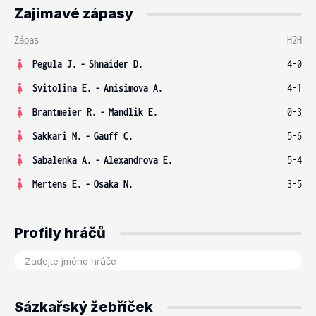
Zajímavé zápasy
Zápas
H2H
Pegula J.
-
Shnaider D.
4-0
Svitolina E.
-
Anisimova A.
4-1
Brantmeier R.
-
Mandlik E.
0-3
Sakkari M.
-
Gauff C.
5-6
Sabalenka A.
-
Alexandrova E.
5-4
Mertens E.
-
Osaka N.
3-5
Profily hráčů
Sázkařský žebříček