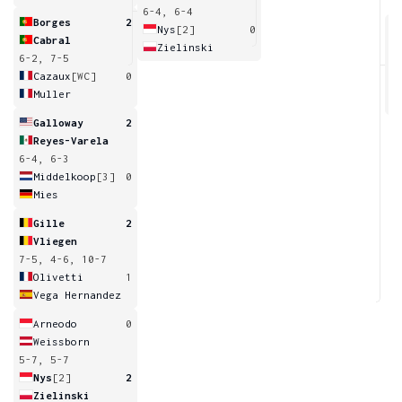
6-4, 6-4
Borges
2
Nys
[2]
0
Cabral
Zielinski
6-2, 7-5
5
6
Cazaux
[WC]
0
Muller
Galloway
2
Reyes-Varela
6-4, 6-3
Middelkoop
[3]
0
Mies
Gille
2
Vliegen
7-5, 4-6, 10-7
Olivetti
1
Vega Hernandez
Arneodo
0
Weissborn
5-7, 5-7
Nys
[2]
2
Zielinski