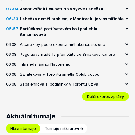
07:04
Jódar vyřídil i Musettiho a vyzve Lehečku
06:33
Lehečka neměl problém, v Montrealu je v osmifinále
05:57
Bartůňková po třísetovém boji podlehla
Anisimovové
06.08.
Alcaraz by podle experta měl ukončit sezonu
06.08.
Pegulaová nadělila přemožitelce Siniakové kanára
06.08.
Fils nedal šanci Navonemu
06.08.
Šwiateková v Torontu smetla Golubicovou
06.08.
Sabalenková si podmínky v Torontu užívá
Další expres zprávy
Aktuální turnaje
Hlavní turnaje
Turnaje nižší úrovně