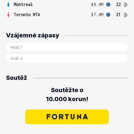
Montreal
$9.4M
22
Toronto WTA
$7.4M
21
Vzájemné zápasy
Soutěž
Soutěžte o
10.000 korun!