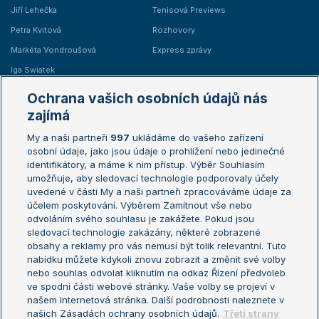
Jiří Lehečka
Tenisová Previews
Petra Kvitová
Rozhovory
Markéta Vondroušová
Express zprávy
Iga Swiatek
Marie Bouzková
Ochrana vašich osobních údajů nás
Žebříčky
Kalendář turnajů
zajímá
My a naši partneři
997
ukládáme do vašeho zařízení
Žebříček ATP (muži)
Australian Open
osobní údaje, jako jsou údaje o prohlížení nebo jedinečné
Žebříček WTA (ženy)
French Open
identifikátory, a máme k nim přístup. Výběr Souhlasím
umožňuje, aby sledovací technologie podporovaly účely
Sázkařský žebříček
Wimbledon
uvedené v části My a naši partneři zpracováváme údaje za
US Open
účelem poskytování. Výběrem Zamítnout vše nebo
odvoláním svého souhlasu je zakážete. Pokud jsou
Turnaj mistrů
sledovací technologie zakázány, některé zobrazené
Turnaj mistryň
obsahy a reklamy pro vás nemusí být tolik relevantní. Tuto
Aktualní trendy
nabídku můžete kdykoli znovu zobrazit a změnit své volby
nebo souhlas odvolat kliknutím na odkaz Řízení předvoleb
ve spodní části webové stránky. Vaše volby se projeví v
Fotbalové přestupy
našem Internetová stránka. Další podrobnosti naleznete v
Livesport Daily
našich Zásadách ochrany osobních údajů.
Třetí strany