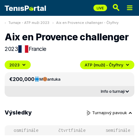
Turnaje - ATP muži 2023
Aix en Provence challenger - Čtyřhry
Aix en Provence challenger
2023
Francie
2023
ATP (muži) - Čtyřhry
€200,000
M
antuka
Info o turnaji
Výsledky
Turnajový pavouk
osmifinále
čtvrtfinále
semifinále