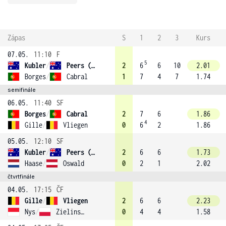
Zápas
S
1
2
3
Kurs
07.05.
11:10
F
5
Kubler
/
Peers (4)
2
6
6
10
2.01
Borges
/
Cabral
1
7
4
7
1.74
semifinále
06.05.
11:40
SF
Borges
/
Cabral
2
7
6
1.86
4
Gille
/
Vliegen
0
6
2
1.86
05.05.
12:10
SF
Kubler
/
Peers (4)
2
6
6
1.73
Haase
/
Oswald
0
2
1
2.02
čtvrtfinále
04.05.
17:15
ČF
Gille
/
Vliegen
2
6
6
2.23
Nys
/
Zielinski (2)
0
4
4
1.58