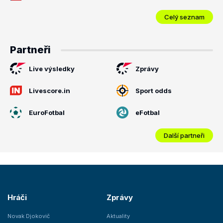
Celý seznam
Partneři
Live výsledky
Zprávy
Livescore.in
Sport odds
EuroFotbal
eFotbal
Další partneři
Hráči
Zprávy
Novak Djokovič
Aktuality