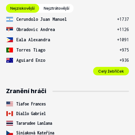
Nejziskovější
Nejztrátovější
Cerundolo Juan Manuel
+1737
Obradovic Andrea
+1126
Eala Alexandra
+1091
Torres Tiago
+975
Aguiard Enzo
+936
Celý žebříček
Zranění hráči
Tiafoe Frances
Diallo Gabriel
Tararudee Lanlana
Siniaková Kateřina