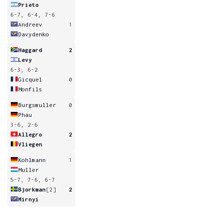
Prieto
6-7, 6-4, 7-6
Andreev
1
Davydenko
Haggard
2
Levy
6-3, 6-2
Gicquel
0
Monfils
Burgsmuller
0
Phau
3-6, 2-6
Allegro
2
Vliegen
Kohlmann
1
Muller
5-7, 7-6, 6-7
Bjorkman
[2]
2
Mirnyi