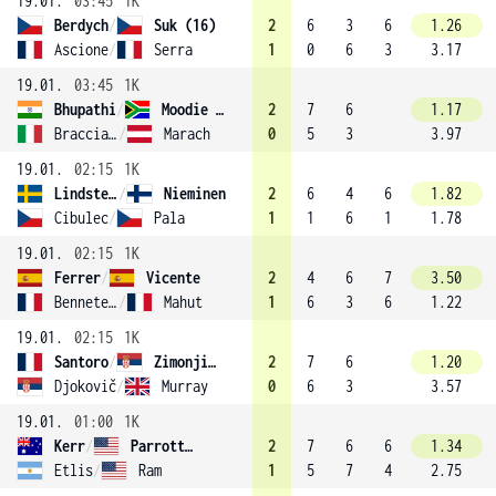
19.01.
03:45
1K
Berdych
/
Suk (16)
2
6
3
6
1.26
Ascione
/
Serra
1
0
6
3
3.17
19.01.
03:45
1K
Bhupathi
/
Moodie (11)
2
7
6
1.17
Bracciali
/
Marach
0
5
3
3.97
19.01.
02:15
1K
Lindstedt
/
Nieminen
2
6
4
6
1.82
Cibulec
/
Pala
1
1
6
1
1.78
19.01.
02:15
1K
Ferrer
/
Vicente
2
4
6
7
3.50
Benneteau
/
Mahut
1
6
3
6
1.22
19.01.
02:15
1K
Santoro
/
Zimonjic (5)
2
7
6
1.20
Djokovič
/
Murray
0
6
3
3.57
19.01.
01:00
1K
Kerr
/
Parrott (14)
2
7
6
6
1.34
Etlis
/
Ram
1
5
7
4
2.75