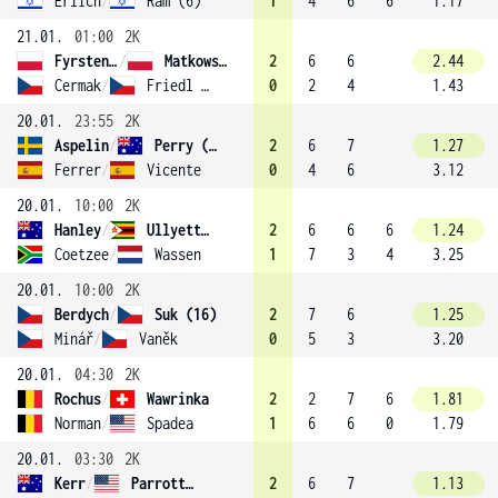
Erlich
/
Ram (6)
1
4
6
6
1.17
21.01.
01:00
2K
Fyrstenberg
/
Matkowski
2
6
6
2.44
Cermak
/
Friedl (10)
0
2
4
1.43
20.01.
23:55
2K
Aspelin
/
Perry (8)
2
6
7
1.27
Ferrer
/
Vicente
0
4
6
3.12
20.01.
10:00
2K
Hanley
/
Ullyett (4)
2
6
6
6
1.24
Coetzee
/
Wassen
1
7
3
4
3.25
20.01.
10:00
2K
Berdych
/
Suk (16)
2
7
6
1.25
Minář
/
Vaněk
0
5
3
3.20
20.01.
04:30
2K
Rochus
/
Wawrinka
2
2
7
6
1.81
Norman
/
Spadea
1
6
6
0
1.79
20.01.
03:30
2K
Kerr
/
Parrott (14)
2
6
7
1.13