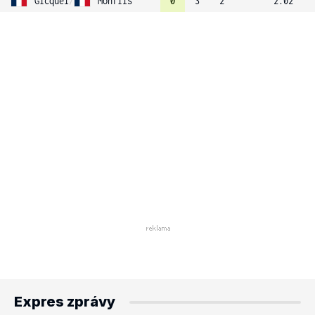
Gicquel
/
Monfils
0
3
2
2.02
Expres zprávy