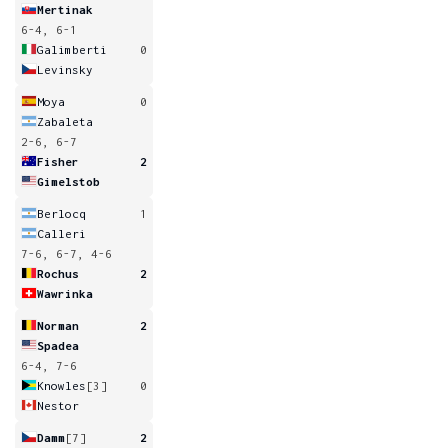
Mertinak
6-4, 6-1
Galimberti
0
Levinsky
Moya
0
Zabaleta
2-6, 6-7
Fisher
2
Gimelstob
Berlocq
1
Calleri
7-6, 6-7, 4-6
Rochus
2
Wawrinka
Norman
2
Spadea
6-4, 7-6
Knowles
[3]
0
Nestor
Damm
[7]
2