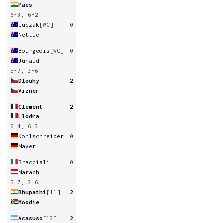
Paes
6-3, 6-2
Luczak
[WC]
0
Nettle
Bourgeois
[WC]
0
Junaid
5-7, 3-6
Dlouhy
2
Vizner
Clement
2
Llodra
6-4, 6-3
Kohlschreiber
0
Mayer
Bracciali
0
Marach
5-7, 3-6
Bhupathi
[11]
2
Moodie
Acasuso
[13]
2