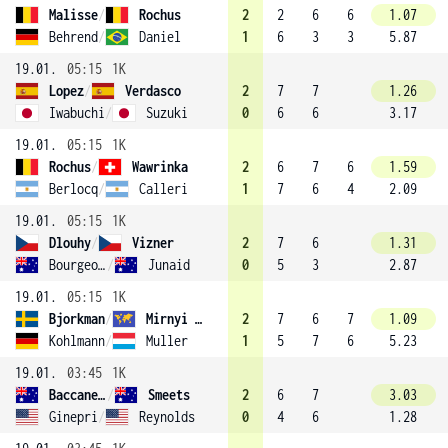
Malisse
/
Rochus
2
2
6
6
1.07
Behrend
/
Daniel
1
6
3
3
5.87
19.01.
05:15
1K
Lopez
/
Verdasco
2
7
7
1.26
Iwabuchi
/
Suzuki
0
6
6
3.17
19.01.
05:15
1K
Rochus
/
Wawrinka
2
6
7
6
1.59
Berlocq
/
Calleri
1
7
6
4
2.09
19.01.
05:15
1K
Dlouhy
/
Vizner
2
7
6
1.31
Bourgeois
/
Junaid
0
5
3
2.87
19.01.
05:15
1K
Bjorkman
/
Mirnyi (2)
2
7
6
7
1.09
Kohlmann
/
Muller
1
5
7
6
5.23
19.01.
03:45
1K
Baccanello
/
Smeets
2
6
7
3.03
Ginepri
/
Reynolds
0
4
6
1.28