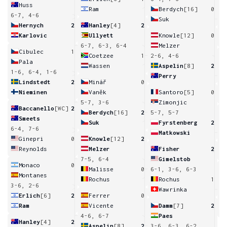
Huss
Ram
Berdych
[16]
0
6-7, 4-6
Suk
6
Hernych
2
Hanley
[4]
2
Karlovic
Ullyett
Knowle
[12]
0
6-7, 6-3, 6-4
Melzer
Cibulec
1
Coetzee
1
2-6, 4-6
Pala
Wassen
Aspelin
[8]
2
1-6, 6-4, 1-6
Perry
6
Lindstedt
2
Minář
0
Nieminen
Vaněk
Santoro
[5]
0
5-7, 3-6
Zimonjic
Baccanello
[WC]
2
Berdych
[16]
2
5-7, 5-7
Smeets
Suk
Fyrstenberg
2
6-4, 7-6
Matkowski
6
Ginepri
0
Knowle
[12]
2
Reynolds
Melzer
Fisher
2
7-5, 6-4
Gimelstob
Monaco
0
Malisse
0
6-1, 3-6, 6-3
Montanes
Rochus
Rochus
1
3-6, 2-6
Wawrinka
3
Erlich
[6]
2
Ferrer
0
Ram
Vicente
Damm
[7]
2
4-6, 6-7
Paes
Hanley
[4]
2
Aspelin
[8]
2
3-6, 6-3, 6-2