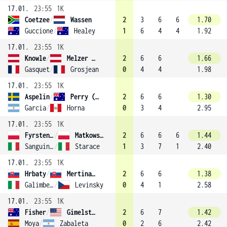
17.01.
23:55
1K
Coetzee
/
Wassen
2
3
6
6
1.70
Guccione
/
Healey
1
6
4
4
1.92
17.01.
23:55
1K
Knowle
/
Melzer (12)
2
6
6
1.66
Gasquet
/
Grosjean
0
4
4
1.98
17.01.
23:55
1K
Aspelin
/
Perry (8)
2
6
6
1.30
Garcia
/
Horna
0
3
4
2.95
17.01.
23:55
1K
Fyrstenberg
/
Matkowski
2
6
6
6
1.44
Sanguinetti
/
Starace
1
3
7
1
2.40
17.01.
23:55
1K
Hrbaty
/
Mertinak (15)
2
6
6
1.38
Galimberti
/
Levinsky
0
4
1
2.58
17.01.
23:55
1K
Fisher
/
Gimelstob
2
6
7
1.42
Moya
/
Zabaleta
0
2
6
2.42