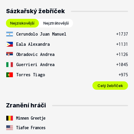
Sázkařský žebříček
Nejziskovější
Nejztrátovější
Cerundolo Juan Manuel
+1737
Eala Alexandra
+1131
Obradovic Andrea
+1126
Guerrieri Andrea
+1045
Torres Tiago
+975
Celý žebříček
Zranění hráči
Minnen Greetje
Tiafoe Frances