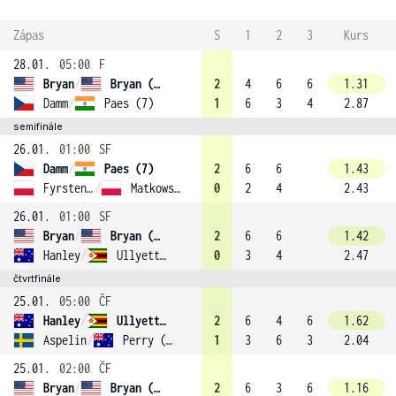
Zápas
S
1
2
3
Kurs
28.01.
05:00
F
Bryan
/
Bryan (1)
2
4
6
6
1.31
Damm
/
Paes (7)
1
6
3
4
2.87
semifinále
26.01.
01:00
SF
Damm
/
Paes (7)
2
6
6
1.43
Fyrstenberg
/
Matkowski
0
2
4
2.43
26.01.
01:00
SF
Bryan
/
Bryan (1)
2
6
6
1.42
Hanley
/
Ullyett (4)
0
3
4
2.47
čtvrtfinále
25.01.
05:00
ČF
Hanley
/
Ullyett (4)
2
6
4
6
1.62
Aspelin
/
Perry (8)
1
3
6
3
2.04
25.01.
02:00
ČF
Bryan
/
Bryan (1)
2
6
3
6
1.16