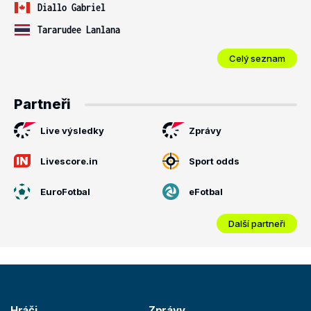
Diallo Gabriel
Tararudee Lanlana
Celý seznam
Partneři
Live výsledky
Zprávy
Livescore.in
Sport odds
EuroFotbal
eFotbal
Další partneři
Hráči
Zprávy