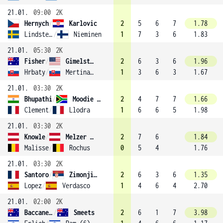
21.01.
09:00
2K
Hernych
/
Karlovic
2
5
6
7
1.78
Lindstedt
/
Nieminen
1
7
3
6
1.83
21.01.
05:30
2K
Fisher
/
Gimelstob
2
6
3
6
1.96
Hrbaty
/
Mertinak (15)
1
3
6
3
1.67
21.01.
03:30
2K
Bhupathi
/
Moodie (11)
2
4
7
7
1.66
Clement
/
Llodra
1
6
6
5
1.98
21.01.
03:30
2K
Knowle
/
Melzer (12)
2
7
6
1.84
Malisse
/
Rochus
0
5
4
1.76
21.01.
03:30
2K
Santoro
/
Zimonjic (5)
2
6
3
6
1.35
Lopez
/
Verdasco
1
4
6
4
2.70
21.01.
02:00
2K
Baccanello
/
Smeets
2
6
1
7
3.98