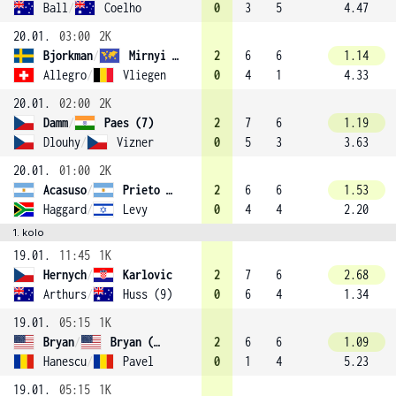
Ball
/
Coelho
0
3
5
4.47
20.01.
03:00
2K
Bjorkman
/
Mirnyi (2)
2
6
6
1.14
Allegro
/
Vliegen
0
4
1
4.33
20.01.
02:00
2K
Damm
/
Paes (7)
2
7
6
1.19
Dlouhy
/
Vizner
0
5
3
3.63
20.01.
01:00
2K
Acasuso
/
Prieto (13)
2
6
6
1.53
Haggard
/
Levy
0
4
4
2.20
1. kolo
19.01.
11:45
1K
Hernych
/
Karlovic
2
7
6
2.68
Arthurs
/
Huss (9)
0
6
4
1.34
19.01.
05:15
1K
Bryan
/
Bryan (1)
2
6
6
1.09
Hanescu
/
Pavel
0
1
4
5.23
19.01.
05:15
1K