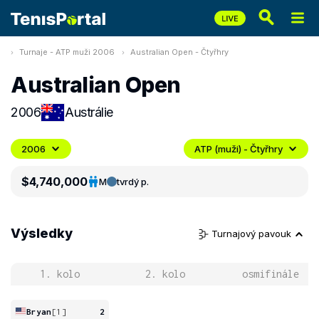
Turnaje - ATP muži 2006
Australian Open - Čtyřhry
Australian Open
2006
Austrálie
2006
ATP (muži) - Čtyřhry
$4,740,000
M
tvrdý p.
Výsledky
Turnajový pavouk
1. kolo
2. kolo
osmifinále
Bryan
[1]
2