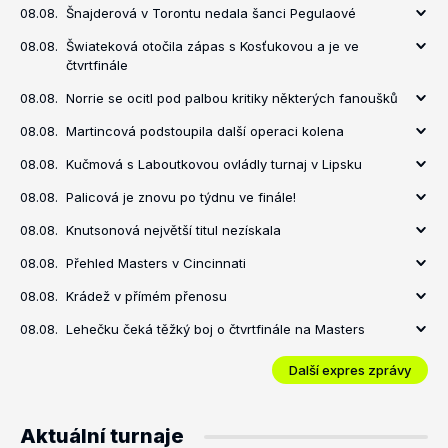
08.08.
Šnajderová v Torontu nedala šanci Pegulaové
08.08.
Šwiateková otočila zápas s Kosťukovou a je ve
čtvrtfinále
08.08.
Norrie se ocitl pod palbou kritiky některých fanoušků
08.08.
Martincová podstoupila další operaci kolena
08.08.
Kučmová s Laboutkovou ovládly turnaj v Lipsku
08.08.
Palicová je znovu po týdnu ve finále!
08.08.
Knutsonová největší titul nezískala
08.08.
Přehled Masters v Cincinnati
08.08.
Krádež v přímém přenosu
08.08.
Lehečku čeká těžký boj o čtvrtfinále na Masters
Další expres zprávy
Aktuální turnaje