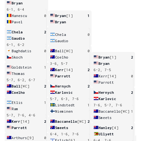
Bryan
6-1, 6-4
Hanescu
0
Bryan
[1]
1
Pavel
Bryan
Chela
2
Chela
0
Gaudio
Gaudio
6-1, 6-2
Baghdatis
0
Ball
[WC]
0
Skoch
Coelho
Bryan
[1]
2
3-6, 5-7
Bryan
Goldstein
1
Kerr
[14]
2
6-2, 7-5
Thomas
Parrott
Kerr
[14]
0
5-7, 6-2, 6-7
Parrott
Ball
[WC]
2
Hernych
2
Coelho
Karlovic
Hernych
2
5-7, 6-3, 7-6
Karlovic
Etlis
1
Lindstedt
1
7-6, 5-7, 7-6
Ram
Nieminen
Baccanello
[WC]
1
5-7, 7-6, 4-6
Smeets
Kerr
[14]
2
Baccanello
[WC]
2
Parrott
Smeets
Hanley
[4]
2
6-4, 1-6, 7-6
Ullyett
Arthurs
[9]
0
Erlich
[6]
1
6-4, 7-6