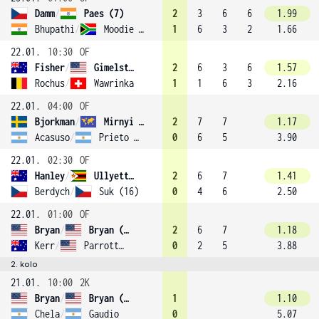
Damm
/
Paes (7)
2
3
6
6
1.99
Bhupathi
/
Moodie (11)
1
6
3
2
1.66
22.01.
10:30
OF
Fisher
/
Gimelstob
2
6
3
6
1.57
Rochus
/
Wawrinka
1
1
6
3
2.16
22.01.
04:00
OF
Bjorkman
/
Mirnyi (2)
2
7
7
1.17
Acasuso
/
Prieto (13)
0
6
5
3.90
22.01.
02:30
OF
Hanley
/
Ullyett (4)
2
6
7
1.41
Berdych
/
Suk (16)
0
4
6
2.50
22.01.
01:00
OF
Bryan
/
Bryan (1)
2
6
7
1.18
Kerr
/
Parrott (14)
0
2
5
3.88
2. kolo
21.01.
10:00
2K
Bryan
/
Bryan (1)
1
1.10
Chela
/
Gaudio
0
5.07