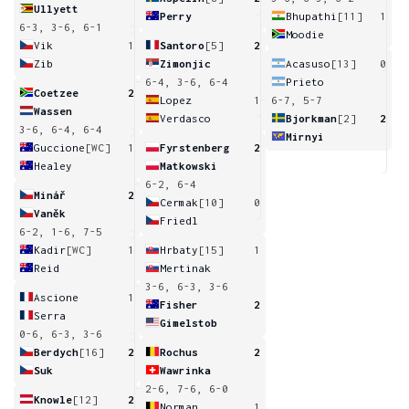
Ullyett
Perry
Bhupathi
[11]
1
6-3, 3-6, 6-1
Moodie
Vik
1
Santoro
[5]
2
Zib
Zimonjic
Acasuso
[13]
0
6-4, 3-6, 6-4
Prieto
Coetzee
2
Lopez
1
6-7, 5-7
Wassen
Verdasco
Bjorkman
[2]
2
3-6, 6-4, 6-4
Mirnyi
Guccione
[WC]
1
Fyrstenberg
2
Healey
Matkowski
6-2, 6-4
Minář
2
Cermak
[10]
0
Vaněk
Friedl
6-2, 1-6, 7-5
Kadir
[WC]
1
Hrbaty
[15]
1
Reid
Mertinak
3-6, 6-3, 3-6
Ascione
1
Fisher
2
Serra
Gimelstob
0-6, 6-3, 3-6
Berdych
[16]
2
Rochus
2
Suk
Wawrinka
2-6, 7-6, 6-0
Knowle
[12]
2
Norman
1