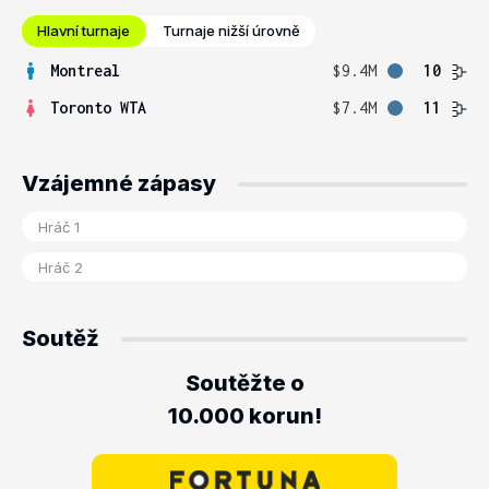
Hlavní turnaje
Turnaje nižší úrovně
Montreal
$9.4M
10
Toronto WTA
$7.4M
11
Vzájemné zápasy
Soutěž
Soutěžte o
10.000 korun!