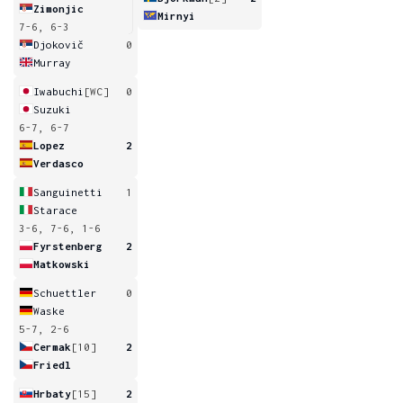
Zimonjic
Mirnyi
7-6, 6-3
Djokovič
0
Murray
Iwabuchi
[WC]
0
Suzuki
6-7, 6-7
Lopez
2
Verdasco
Sanguinetti
1
Starace
3-6, 7-6, 1-6
Fyrstenberg
2
Matkowski
Schuettler
0
Waske
5-7, 2-6
Cermak
[10]
2
Friedl
Hrbaty
[15]
2