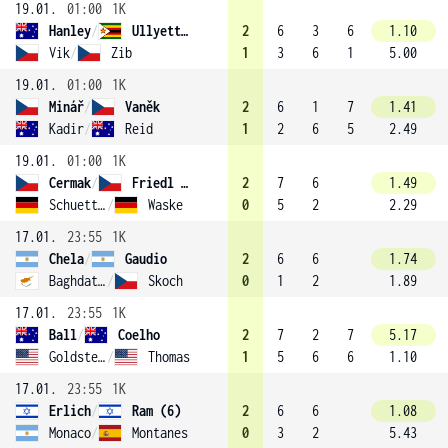
19.01.
01:00
1K
Hanley
/
Ullyett (4)
2
6
3
6
1.10
Vik
/
Zib
1
3
6
1
5.00
19.01.
01:00
1K
Minář
/
Vaněk
2
6
1
7
1.41
Kadir
/
Reid
1
2
6
5
2.49
19.01.
01:00
1K
Cermak
/
Friedl (10)
2
7
6
1.49
Schuettler
/
Waske
0
5
2
2.29
17.01.
23:55
1K
Chela
/
Gaudio
2
6
6
1.74
Baghdatis
/
Skoch
0
1
2
1.89
17.01.
23:55
1K
Ball
/
Coelho
2
7
2
7
5.17
Goldstein
/
Thomas
1
5
6
6
1.10
17.01.
23:55
1K
Erlich
/
Ram (6)
2
6
6
1.08
Monaco
/
Montanes
0
3
2
5.43