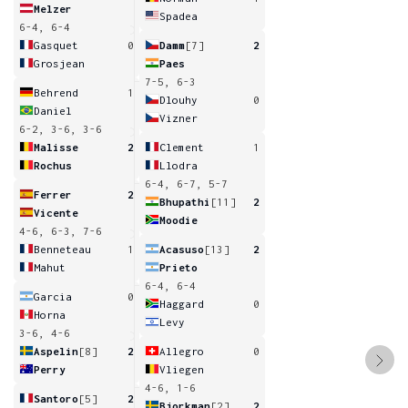
Melzer
Spadea
6-4, 6-4
Gasquet
0
Damm
[7]
2
Grosjean
Paes
7-5, 6-3
Behrend
1
Dlouhy
0
Daniel
Vizner
6-2, 3-6, 3-6
Malisse
2
Clement
1
Rochus
Llodra
6-4, 6-7, 5-7
Ferrer
2
Bhupathi
[11]
2
Vicente
Moodie
4-6, 6-3, 7-6
Benneteau
1
Acasuso
[13]
2
Mahut
Prieto
6-4, 6-4
Garcia
0
Haggard
0
Horna
Levy
3-6, 4-6
Aspelin
[8]
2
Allegro
0
Perry
Vliegen
4-6, 1-6
Santoro
[5]
2
Bjorkman
[2]
2