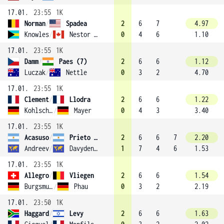
17.01.
23:55
1K
Norman
/
Spadea
2
6
7
4.97
Knowles
/
Nestor (3)
0
4
6
1.10
17.01.
23:55
1K
Damm
/
Paes (7)
2
6
6
1.12
Luczak
/
Nettle
0
3
2
4.70
17.01.
23:55
1K
Clement
/
Llodra
2
6
6
1.22
Kohlschreiber
/
Mayer
0
4
3
3.40
17.01.
23:55
1K
Acasuso
/
Prieto (13)
2
6
6
7
2.20
Andreev
/
Davydenko
1
7
4
6
1.53
17.01.
23:55
1K
Allegro
/
Vliegen
2
6
6
1.54
Burgsmuller
/
Phau
0
3
2
2.19
17.01.
23:50
1K
Haggard
/
Levy
2
6
6
1.63