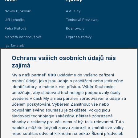
Novak Djokovič
Aktuality
Jiří Lehečka
Tenisová Previews
Petra Kvitová
Rozhovory
Markéta Vondroušová
Express zprávy
Iga Swiatek
Marie Bouzková
Ochrana vašich osobních údajů nás
Žebříčky
Kalendář turnajů
zajímá
My a naši partneři
999
ukládáme do vašeho zařízení
Žebříček ATP (muži)
Australian Open
osobní údaje, jako jsou údaje o prohlížení nebo jedinečné
Žebříček WTA (ženy)
French Open
identifikátory, a máme k nim přístup. Výběr Souhlasím
umožňuje, aby sledovací technologie podporovaly účely
Sázkařský žebříček
Wimbledon
uvedené v části My a naši partneři zpracováváme údaje za
US Open
účelem poskytování. Výběrem Zamítnout vše nebo
odvoláním svého souhlasu je zakážete. Pokud jsou
Turnaj mistrů
sledovací technologie zakázány, některé zobrazené
Turnaj mistryň
obsahy a reklamy pro vás nemusí být tolik relevantní. Tuto
Aktualní trendy
nabídku můžete kdykoli znovu zobrazit a změnit své volby
nebo souhlas odvolat kliknutím na odkaz Řízení předvoleb