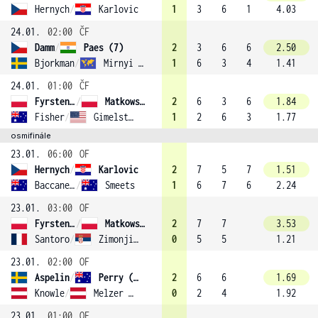
Hernych
/
Karlovic
1
3
6
1
4.03
24.01.
02:00
ČF
Damm
/
Paes (7)
2
3
6
6
2.50
Bjorkman
/
Mirnyi (2)
1
6
3
4
1.41
24.01.
01:00
ČF
Fyrstenberg
/
Matkowski
2
6
3
6
1.84
Fisher
/
Gimelstob
1
2
6
3
1.77
osmifinále
23.01.
06:00
OF
Hernych
/
Karlovic
2
7
5
7
1.51
Baccanello
/
Smeets
1
6
7
6
2.24
23.01.
03:00
OF
Fyrstenberg
/
Matkowski
2
7
7
3.53
Santoro
/
Zimonjic (5)
0
5
5
1.21
23.01.
02:00
OF
Aspelin
/
Perry (8)
2
6
6
1.69
Knowle
/
Melzer (12)
0
2
4
1.92
23.01.
01:00
OF