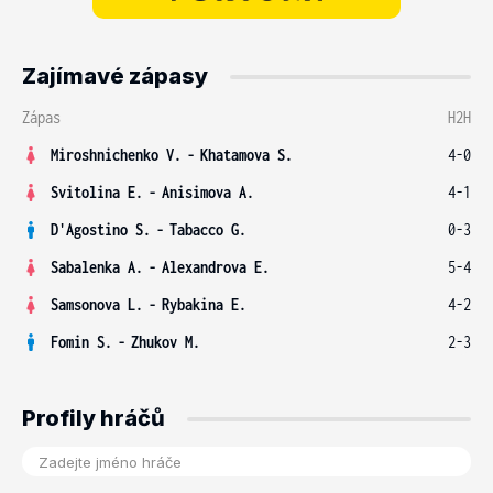
Zajímavé zápasy
Zápas
H2H
Miroshnichenko V.
-
Khatamova S.
4-0
Svitolina E.
-
Anisimova A.
4-1
D'Agostino S.
-
Tabacco G.
0-3
Sabalenka A.
-
Alexandrova E.
5-4
Samsonova L.
-
Rybakina E.
4-2
Fomin S.
-
Zhukov M.
2-3
Profily hráčů