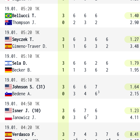
19.01.
05:20
1K
Bellucci T.
3
6
6
6
1.40
Thompson J.
0
2
3
2
2.90
19.01.
05:20
1K
Smyczek T.
3
6
3
6
6
1.27
Gimeno-Traver D.
1
1
6
3
2
3.48
19.01.
05:10
1K
Sela D.
3
6
6
2
6
1.79
Becker B.
1
1
3
6
2
1.95
19.01.
05:10
1K
Johnson S. (31)
3
6
6
7
1.64
3
Bedene A.
0
3
4
6
2.15
19.01.
04:50
1K
Isner J. (10)
3
6
7
6
1.23
7
Janowicz J.
0
3
6
3
4.11
19.01.
04:20
1K
Verdasco F.
3
7
4
3
7
6
8.41
6
4