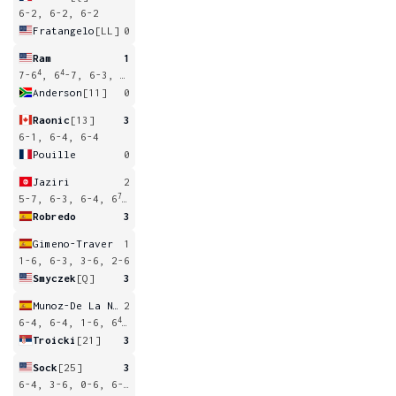
6-2, 6-2, 6-2
Fratangelo
[LL]
0
Ram
1
4
4
7-6
, 6
-7, 6-3, 3-0
Anderson
[11]
0
Raonic
[13]
3
6-1, 6-4, 6-4
Pouille
0
Jaziri
2
7
5-7, 6-3, 6-4, 6
-7, 6-8
Robredo
3
Gimeno-Traver
1
1-6, 6-3, 3-6, 2-6
Smyczek
[Q]
3
Munoz-De La Nava
2
4
6-4, 6-4, 1-6, 6
-7, 3-6
Troicki
[21]
3
Sock
[25]
3
6-4, 3-6, 0-6, 6-3, 6-4