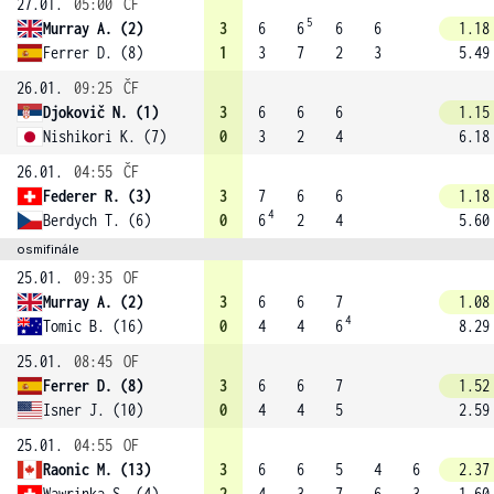
27.01.
05:00
ČF
5
Murray A. (2)
3
6
6
6
6
1.18
Ferrer D. (8)
1
3
7
2
3
5.49
26.01.
09:25
ČF
Djokovič N. (1)
3
6
6
6
1.15
Nishikori K. (7)
0
3
2
4
6.18
26.01.
04:55
ČF
Federer R. (3)
3
7
6
6
1.18
4
Berdych T. (6)
0
6
2
4
5.60
osmifinále
25.01.
09:35
OF
Murray A. (2)
3
6
6
7
1.08
4
Tomic B. (16)
0
4
4
6
8.29
25.01.
08:45
OF
Ferrer D. (8)
3
6
6
7
1.52
Isner J. (10)
0
4
4
5
2.59
25.01.
04:55
OF
Raonic M. (13)
3
6
6
5
4
6
2.37
Wawrinka S. (4)
2
4
3
7
6
3
1.60