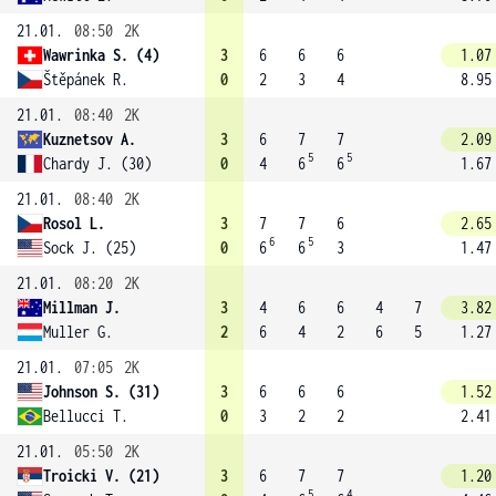
21.01.
08:50
2K
Wawrinka S. (4)
3
6
6
6
1.07
Štěpánek R.
0
2
3
4
8.95
21.01.
08:40
2K
Kuznetsov A.
3
6
7
7
2.09
5
5
Chardy J. (30)
0
4
6
6
1.67
21.01.
08:40
2K
Rosol L.
3
7
7
6
2.65
6
5
Sock J. (25)
0
6
6
3
1.47
21.01.
08:20
2K
Millman J.
3
4
6
6
4
7
3.82
Muller G.
2
6
4
2
6
5
1.27
21.01.
07:05
2K
Johnson S. (31)
3
6
6
6
1.52
Bellucci T.
0
3
2
2
2.41
21.01.
05:50
2K
Troicki V. (21)
3
6
7
7
1.20
5
4