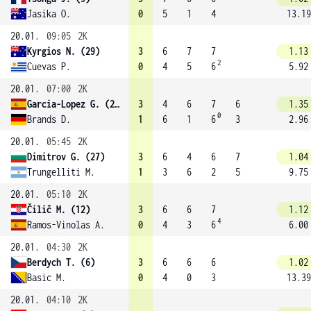
Jasika O.
0
5
1
4
13.19
20.01.
09:05
2K
Kyrgios N. (29)
3
6
7
7
1.13
2
Cuevas P.
0
4
5
6
5.92
20.01.
07:00
2K
Garcia-Lopez G. (26)
3
4
6
7
6
1.35
0
Brands D.
1
6
1
6
3
2.96
20.01.
05:45
2K
Dimitrov G. (27)
3
6
4
6
7
1.04
Trungelliti M.
1
3
6
2
5
9.75
20.01.
05:10
2K
Čilič M. (12)
3
6
6
7
1.12
4
Ramos-Vinolas A.
0
4
3
6
6.00
20.01.
04:30
2K
Berdych T. (6)
3
6
6
6
1.02
Basic M.
0
4
0
3
13.39
20.01.
04:10
2K