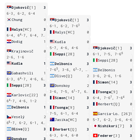
Djokovič
[1]
3
6-3, 6-2, 6-4
Chung
0
Djokovič
[1]
3
3
6-1, 6-2, 7-6
Halys
[WC]
3
Halys
[WC]
0
4
6-4, 6
-7, 6-4, 7-5
Dodig
1
Kudla
0
5-7, 4-6, 4-6
Djokovič
[1]
3
Krajinovič
0
6
Seppi
[28]
3
6-1, 7-5, 7-6
2-6, 1-6
Seppi
[28]
0
Kudla
1
Delbonis
3
5
3
7-6
, 3-6, 6
-7, 7-5, 6-2
Delbonis
0
Gabashvili
1
Olivo
[Q]
2
3-6, 2-6, 1-6
4
10
6-3, 6
-7, 4-6, 6
-7
Simon
[14]
3
Seppi
[28]
3
Donskoy
2
1
3-6, 7-5, 6
-7, 6-4, 5-7
Tsonga
[9]
3
Karlovic
[22]
0
7
4
Simon
[14]
3
6-4, 7-6
, 7-6
4
6
-7, 4-6, 1-2
Herbert
[Q]
0
Delbonis
1
Tsonga
[9]
3
6
7-5, 6-1, 6-4
Garcia-Lopez
[26]
1
Veselý
2
Jasika
[WC]
0
5-7, 6-2, 3-6, 4-6
8
6
-7, 6-2, 6-1, 4-6, 4-6
Nishikori
[7]
3
Olivo
[Q]
3
Herbert
[Q]
3
4
6-3, 6-4, 6-0
Federer
[3]
3
Donskoy
3