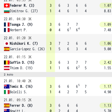
Federer R. (3)
3
6
3
6
6
1.07
Dimitrov G. (27)
1
4
6
1
4
8.83
22.01.
04:30
3K
Tsonga J. (9)
3
6
7
7
1.09
7
4
Herbert P.
0
4
6
6
7.48
22.01.
01:20
3K
Nishikori K. (7)
3
7
2
6
6
1.06
Garcia-Lopez G. (26)
1
5
6
3
4
9.00
22.01.
01:15
3K
Goffin D. (15)
3
6
3
7
7
2.42
2
Thiem D. (19)
1
1
6
6
5
1.55
2. kolo
21.01.
10:40
2K
5
Tomic B. (16)
3
6
6
6
7
1.17
Bolelli S.
1
4
2
7
5
4.90
21.01.
09:15
2K
Ferrer D. (8)
3
6
6
6
1.13
Hewitt L.
0
2
4
4
5.70