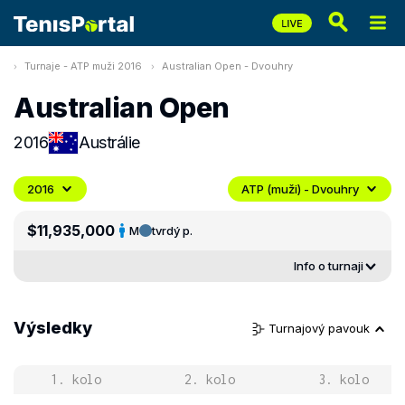
Turnaje - ATP muži 2016
Australian Open - Dvouhry
Australian Open
2016
Austrálie
2016
ATP (muži) - Dvouhry
$11,935,000
M
tvrdý p.
Info o turnaji
Výsledky
Turnajový pavouk
1. kolo
2. kolo
3. kolo