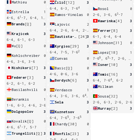
Mathieu
0
Čilič
[12]
3
4
6-4, 6-3, 7-6
Rosol
0
Estrella
1
3
Ramos-Vinolas
0
2-6, 3-6, 6
-7
1
4-6, 6
-7, 6-4, 1-6
Wawrinka
[4]
3
Brands
[Q]
3
Lajovic
2
6-4, 2-6, 6-4, 2-6, 1-6
Ferrer
[8]
3
Krajicek
3
Bautista-Agut
[24]
3
6-1, 6-4, 6-4
6-4, 6-1, 6-3
Johnson
[31]
0
Wu
[Q]
0
Kyrgios
[29]
3
2
6-4, 7-5, 7-6
Lopez
[18]
1
Kohlschreiber
0
8
5
Cuevas
0
7-6
, 6
-7, 2-6, 4-6
4-6, 3-6, 3-6
Isner
[10]
3
Nishikori
[7]
3
Basic
[Q]
0
4-6, 0-6, 3-6
Tomic
[16]
3
Federer
[3]
3
4
Berdych
[6]
3
6-4, 7-6
, 6-2
6-2, 6-1, 6-2
Millman
0
Basilashvili
0
Verdasco
1
4
6-4, 3-6, 3-6, 6
-7
Sousa
[32]
1
Berankis
1
Sela
3
2-6, 6-3, 2-6, 2-6
1-6, 6-3, 4-6, 2-6
Murray
[2]
3
Dolgopolov
3
Kuznetsov
3
5
5
6-4, 7-6
, 7-6
Kovalik
[Q]
0
Chardy
[30]
0
1
4-6, 6
-7, 5-7
Trungelliti
[Q]
3
Monfils
[23]
3
7-5, 6-4, 6-1