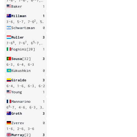
7-6
, 7-6
, 6
-7, 7-6
Baker
1
Millman
1
2
3-6, 5-7, 7-6
, 5-0
Schwartzman
0
Muller
3
6
7
5
1
7-6
, 7-6
, 6
-7, 7-6
Fognini
[20]
1
Sousa
[32]
3
6-3, 6-4, 6-3
Kukushkin
0
Giraldo
3
6-4, 1-6, 6-3, 6-2
Young
1
Mannarino
1
6
6
-7, 4-6, 6-3, 3-6
Groth
3
Zverev
0
1-6, 2-6, 3-6
Murray
[2]
3