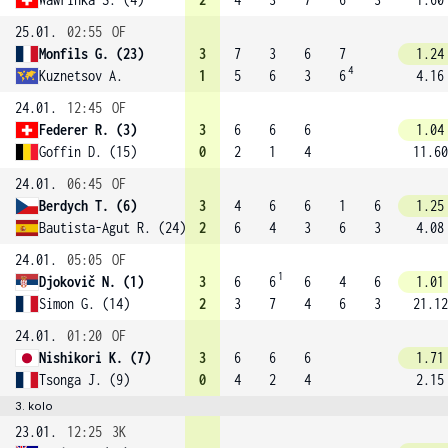
25.01.
02:55
OF
Monfils G. (23)
3
7
3
6
7
1.24
4
Kuznetsov A.
1
5
6
3
6
4.16
24.01.
12:45
OF
Federer R. (3)
3
6
6
6
1.04
Goffin D. (15)
0
2
1
4
11.60
24.01.
06:45
OF
Berdych T. (6)
3
4
6
6
1
6
1.25
Bautista-Agut R. (24)
2
6
4
3
6
3
4.08
24.01.
05:05
OF
1
Djokovič N. (1)
3
6
6
6
4
6
1.01
Simon G. (14)
2
3
7
4
6
3
21.12
24.01.
01:20
OF
Nishikori K. (7)
3
6
6
6
1.71
Tsonga J. (9)
0
4
2
4
2.15
3. kolo
23.01.
12:25
3K