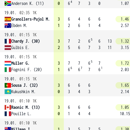
4
Anderson K. (11)
0
6
7
3
0
1.07
19.01.
02:35
1K
Granollers-Pujol M.
3
6
4
6
6
1.46
Ebden M.
1
2
6
1
4
2.57
19.01.
01:15
1K
5
Chardy J. (30)
3
7
2
6
6
13
1.32
Gulbis E.
2
5
6
7
3
11
3.15
19.01.
01:15
1K
5
Muller G.
3
7
7
6
7
1.72
6
7
1
Fognini F. (20)
1
6
6
7
6
2.03
19.01.
01:15
1K
Sousa J. (32)
3
6
6
6
1.65
Kukushkin M.
0
3
4
3
2.14
19.01.
01:10
1K
Raonic M. (13)
3
6
6
6
1.05
Pouille L.
0
1
4
4
10.15
19.01.
01:10
1K
Millman J.
1
3
5
7
5
1.30