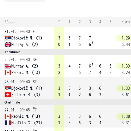
Zápas
S
1
2
3
4
5
Kurs
31.01.
09:40
F
Djokovič N. (1)
3
6
7
7
1.20
3
Murray A. (2)
0
1
5
6
5.44
semifinále
29.01.
09:40
SF
4
Murray A. (2)
3
4
7
6
6
6
1.39
Raonic M. (13)
2
6
5
7
4
2
3.24
28.01.
09:40
SF
Djokovič N. (1)
3
6
6
3
6
1.33
Federer R. (3)
1
1
2
6
3
3.61
čtvrtfinále
27.01.
09:45
ČF
Raonic M. (13)
3
6
3
6
6
1.38
Monfils G. (23)
1
3
6
3
4
3.31