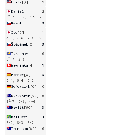
Fritz
[Q]
2
Daniel
2
2
5
6
-7, 5-7, 7-5, 7-6
, 1-6
Rosol
3
Ito
[Q]
1
5
4-6, 3-6, 7-6
, 2-6
Štěpánek
[Q]
3
Tursunov
0
2
6
-7, 3-6
Wawrinka
[4]
1
Ferrer
[8]
3
6-4, 6-4, 6-2
Gojowczyk
[Q]
0
Duckworth
[WC]
0
5
6
-7, 2-6, 4-6
Hewitt
[WC]
3
Bellucci
3
6-2, 6-3, 6-2
Thompson
[WC]
0