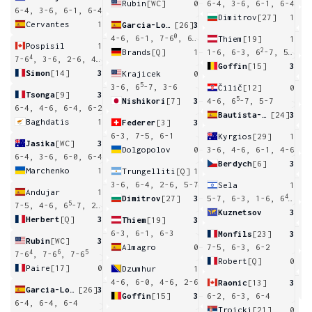
Rubin
[WC]
0
6-4, 3-6, 6-1, 6-4
6-4, 3-6, 6-1, 6-4
Dimitrov
[27]
1
Cervantes
1
Garcia-Lopez
[26]
3
6
0
4-6, 6-1, 7-6
, 6-3
Thiem
[19]
1
Pospisil
1
2
Brands
[Q]
1
1-6, 6-3, 6
-7, 5-7
4
7-6
, 3-6, 2-6, 4-6
Goffin
[15]
3
Simon
[14]
3
Krajicek
0
5
3-6, 6
-7, 3-6
Čilič
[12]
0
Tsonga
[9]
3
5
Nishikori
[7]
3
4-6, 6
-7, 5-7
6-4, 4-6, 6-4, 6-2
Bautista-Agut
[24]
3
Baghdatis
1
Federer
[3]
3
5
6-3, 7-5, 6-1
Kyrgios
[29]
1
Jasika
[WC]
3
Dolgopolov
0
3-6, 4-6, 6-1, 4-6
6-4, 3-6, 6-0, 6-4
Berdych
[6]
3
Marchenko
1
Trungelliti
[Q]
1
3-6, 6-4, 2-6, 5-7
Sela
1
Andujar
1
4
Dimitrov
[27]
3
5-7, 6-3, 1-6, 6
-7
5
7-5, 4-6, 6
-7, 2-6
Kuznetsov
3
Herbert
[Q]
3
Thiem
[19]
3
6
6-3, 6-1, 6-3
Monfils
[23]
3
Rubin
[WC]
3
Almagro
0
7-5, 6-3, 6-2
4
6
5
7-6
, 7-6
, 7-6
Robert
[Q]
0
Paire
[17]
0
Dzumhur
1
4
4-6, 6-0, 4-6, 2-6
Raonic
[13]
3
Garcia-Lopez
[26]
3
Goffin
[15]
3
6-2, 6-3, 6-4
6-4, 6-4, 6-4
Troicki
[21]
0