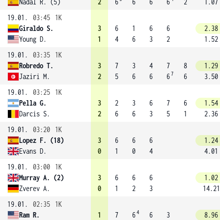
Nadal R. (5)
2
6
6
6
6
2
1.07
19.01.
03:45
1K
Giraldo S.
3
6
1
6
6
2.38
Young D.
1
4
6
3
2
1.52
19.01.
03:35
1K
Robredo T.
3
7
3
4
7
8
1.29
7
Jaziri M.
2
5
6
6
6
6
3.50
19.01.
03:25
1K
Pella G.
3
2
3
6
7
6
1.54
Darcis S.
2
6
6
3
5
1
2.36
19.01.
03:20
1K
Lopez F. (18)
3
6
6
6
1.24
Evans D.
0
1
0
4
4.01
19.01.
03:00
1K
Murray A. (2)
3
6
6
6
1.02
Zverev A.
0
1
2
3
14.21
19.01.
02:35
1K
4
Ram R.
1
7
6
6
3
8.96