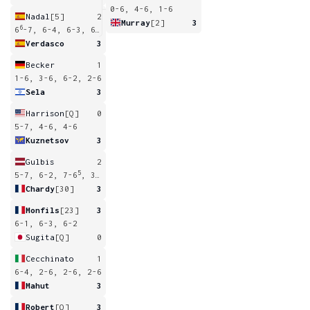
0-6, 4-6, 1-6
Nadal
[5]
2
Murray
[2]
3
6
4
6
-7, 6-4, 6-3, 6
-7, 2-6
Verdasco
3
Becker
1
1-6, 3-6, 6-2, 2-6
Sela
3
Harrison
[Q]
0
5-7, 4-6, 4-6
Kuznetsov
3
Gulbis
2
5
5-7, 6-2, 7-6
, 3-6, 11-13
Chardy
[30]
3
Monfils
[23]
3
6-1, 6-3, 6-2
Sugita
[Q]
0
Cecchinato
1
6-4, 2-6, 2-6, 2-6
Mahut
3
Robert
[Q]
3