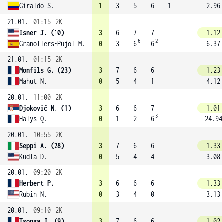
Giraldo S.
1
3
5
6
1
2.96
21.01.
01:15
2K
Isner J. (10)
3
6
7
7
1.12
6
2
Granollers-Pujol M.
0
3
6
6
6.37
21.01.
01:15
2K
Monfils G. (23)
3
7
6
6
1.23
Mahut N.
0
5
4
1
4.12
20.01.
11:00
2K
Djokovič N. (1)
3
6
6
7
1.01
3
Halys Q.
0
1
2
6
24.94
20.01.
10:55
2K
Seppi A. (28)
3
7
6
6
1.33
Kudla D.
0
5
4
4
3.08
20.01.
09:20
2K
Herbert P.
3
6
6
6
1.33
Rubin N.
0
3
4
0
3.13
20.01.
09:10
2K
Tsonga J. (9)
3
7
6
6
1.02