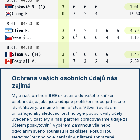
Djokovič N. (1)
3
6
6
6
1.01
Chung H.
0
3
2
4
17.50
18.01.
04:50
1K
Olivo R.
3
7
2
1
6
6
4.79
8
Veselý J.
2
6
6
6
4
4
1.16
18.01.
04:10
1K
4
Simon G. (14)
3
6
6
6
6
1.45
Pospisil V.
1
7
3
2
4
2.60
18.01.
04:10
1K
Ochrana vašich osobních údajů nás
Ramos-Vinolas A.
3
6
6
6
3.52
zajímá
Coric B.
0
2
2
3
1.27
18.01.
03:50
1K
My a naši partneři
999
ukládáme do vašeho zařízení
osobní údaje, jako jsou údaje o prohlížení nebo jedinečné
Garcia-Lopez G. (26)
3
6
6
6
1.39
identifikátory, a máme k nim přístup. Výběr Souhlasím
Mathieu P.
0
4
4
4
2.83
umožňuje, aby sledovací technologie podporovaly účely
18.01.
03:50
1K
uvedené v části My a naši partneři zpracováváme údaje za
5
účelem poskytování. Výběrem Zamítnout vše nebo
Almagro N.
3
6
6
6
7
1.26
odvoláním svého souhlasu je zakážete. Pokud jsou
1
Benneteau J.
1
3
7
3
6
3.63
sledovací technologie zakázány, některé zobrazené