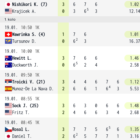
Nishikori K. (7)
3
6
7
6
1.02
5
Krajicek A.
0
3
6
3
12.14
1. kolo
19.01.
10:50
1K
Wawrinka S. (4)
1
7
6
1.01
2
Tursunov D.
0
6
3
16.37
19.01.
10:00
1K
Hewitt L.
3
7
6
6
1.46
5
Duckworth J.
0
6
2
4
2.58
19.01.
09:50
1K
Troicki V. (21)
3
4
4
6
7
6
1.12
4
Munoz-De La Nava D.
2
6
6
1
6
3
5.53
19.01.
08:55
1K
Sock J. (25)
3
6
3
0
6
6
1.48
Fritz T.
2
4
6
6
3
4
2.68
19.01.
08:45
1K
5
Rosol L.
3
7
7
5
6
6
1.35
2
Daniel T.
2
6
5
7
7
1
3.16