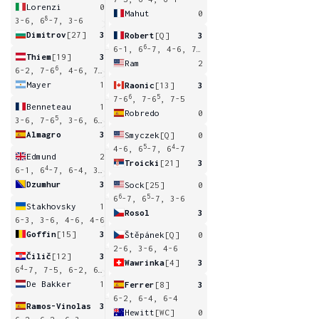
Lorenzi
0
Mahut
0
8
3-6, 6
-7, 3-6
Dimitrov
[27]
3
Robert
[Q]
3
6
6-1, 6
-7, 4-6, 7-5, 7-5
Thiem
[19]
3
Ram
2
6
0
6-2, 7-6
, 4-6, 7-6
Mayer
1
Raonic
[13]
3
6
5
7-6
, 7-6
, 7-5
Benneteau
1
Robredo
0
5
1
3-6, 7-6
, 3-6, 6
-7
Almagro
3
Smyczek
[Q]
0
5
4
4-6, 6
-7, 6
-7
Edmund
2
Troicki
[21]
3
4
6-1, 6
-7, 6-4, 3-6, 1-6
Dzumhur
3
Sock
[25]
0
6
5
6
-7, 6
-7, 3-6
Stakhovsky
1
Rosol
3
6-3, 3-6, 4-6, 4-6
Goffin
[15]
3
Štěpánek
[Q]
0
2-6, 3-6, 4-6
Čilič
[12]
3
Wawrinka
[4]
3
4
6
-7, 7-5, 6-2, 6-4
De Bakker
1
Ferrer
[8]
3
6-2, 6-4, 6-4
Ramos-Vinolas
3
Hewitt
[WC]
0