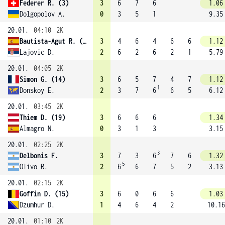
Federer R. (3)
3
6
7
6
1.06
Dolgopolov A.
0
3
5
1
9.35
20.01.
04:10
2K
Bautista-Agut R. (24)
3
4
6
4
6
6
1.12
Lajovic D.
2
6
2
6
2
1
5.79
20.01.
04:05
2K
Simon G. (14)
3
6
5
7
4
7
1.12
1
Donskoy E.
2
3
7
6
6
5
6.12
20.01.
03:45
2K
Thiem D. (19)
3
6
6
6
1.34
Almagro N.
0
3
1
3
3.15
20.01.
02:25
2K
3
Delbonis F.
3
7
3
6
7
6
1.32
5
Olivo R.
2
6
6
7
5
2
3.13
20.01.
02:15
2K
Goffin D. (15)
3
6
0
6
6
1.03
Dzumhur D.
1
4
6
4
2
10.16
20.01.
01:10
2K