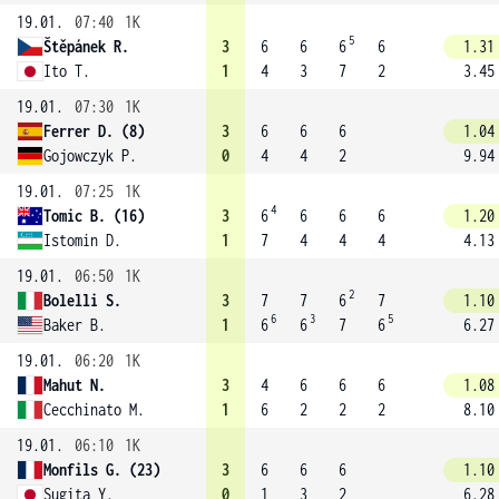
19.01.
07:40
1K
5
Štěpánek R.
3
6
6
6
6
1.31
Ito T.
1
4
3
7
2
3.45
19.01.
07:30
1K
Ferrer D. (8)
3
6
6
6
1.04
Gojowczyk P.
0
4
4
2
9.94
19.01.
07:25
1K
4
Tomic B. (16)
3
6
6
6
6
1.20
Istomin D.
1
7
4
4
4
4.13
19.01.
06:50
1K
2
Bolelli S.
3
7
7
6
7
1.10
6
3
5
Baker B.
1
6
6
7
6
6.27
19.01.
06:20
1K
Mahut N.
3
4
6
6
6
1.08
Cecchinato M.
1
6
2
2
2
8.10
19.01.
06:10
1K
Monfils G. (23)
3
6
6
6
1.10
Sugita Y.
0
1
3
2
6.28