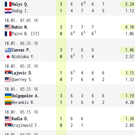
4
Halys Q.
3
6
6
6
7
5.24
Dodig I.
1
4
7
4
5
1.13
18.01.
07:05
1K
Rubin N.
3
7
7
7
8.70
4
6
5
Paire B. (17)
0
6
6
6
1.06
18.01.
06:35
1K
Cuevas P.
3
7
6
6
1.46
5
Nishioka Y.
0
6
1
4
2.57
18.01.
05:35
1K
5
Lajovic D.
1
6
4
6
6
3.15
Querrey S.
0
7
6
4
2
1.32
18.01.
05:25
1K
Dolgopolov A.
3
6
3
6
6
1.19
Berankis R.
1
1
6
4
2
4.20
18.01.
05:15
1K
Kudla D.
1
6
6
1.38
Krajinovič F.
0
2
1
2.85
18.01.
04:55
1K