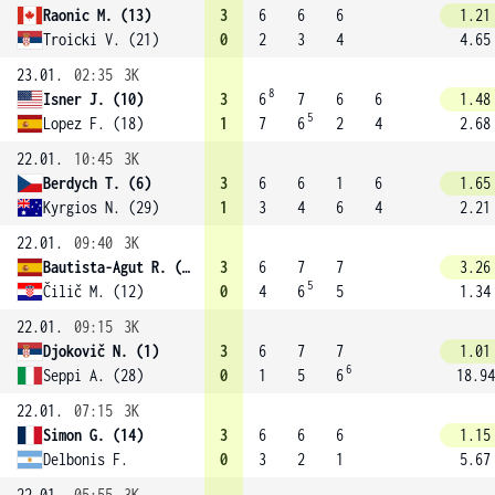
Raonic M. (13)
3
6
6
6
1.21
Troicki V. (21)
0
2
3
4
4.65
23.01.
02:35
3K
8
Isner J. (10)
3
6
7
6
6
1.48
5
Lopez F. (18)
1
7
6
2
4
2.68
22.01.
10:45
3K
Berdych T. (6)
3
6
6
1
6
1.65
Kyrgios N. (29)
1
3
4
6
4
2.21
22.01.
09:40
3K
Bautista-Agut R. (24)
3
6
7
7
3.26
5
Čilič M. (12)
0
4
6
5
1.34
22.01.
09:15
3K
Djokovič N. (1)
3
6
7
7
1.01
6
Seppi A. (28)
0
1
5
6
18.94
22.01.
07:15
3K
Simon G. (14)
3
6
6
6
1.15
Delbonis F.
0
3
2
1
5.67
22.01.
05:55
3K