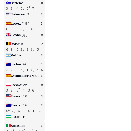
Bedene
0
3
3-6, 4-6, 6
-7
Johnson
[31]
3
Lopez
[18]
3
6-1, 6-0, 6-4
Evans
[Q]
0
Darcis
2
6-2, 6-3, 3-6, 5-7, 1-6
Pella
3
Ebden
[WC]
1
2-6, 6-4, 1-6, 4-6
Granollers-Pujol
3
Janowicz
0
7
3-6, 6
-7, 3-6
Isner
[10]
3
Tomic
[16]
3
4
6
-7, 6-4, 6-4, 6-4
Istomin
1
Bolelli
3
6
3
2
5