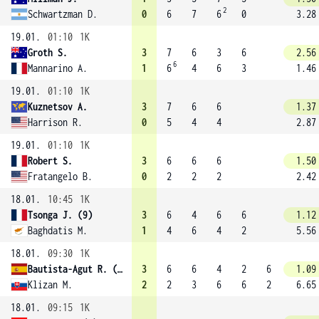
2
Schwartzman D.
0
6
7
6
0
3.28
19.01.
01:10
1K
Groth S.
3
7
6
3
6
2.56
6
Mannarino A.
1
6
4
6
3
1.46
19.01.
01:10
1K
Kuznetsov A.
3
7
6
6
1.37
Harrison R.
0
5
4
4
2.87
19.01.
01:10
1K
Robert S.
3
6
6
6
1.50
Fratangelo B.
0
2
2
2
2.42
18.01.
10:45
1K
Tsonga J. (9)
3
6
4
6
6
1.12
Baghdatis M.
1
4
6
4
2
5.56
18.01.
09:30
1K
Bautista-Agut R. (24)
3
6
6
4
2
6
1.09
Klizan M.
2
2
3
6
6
2
6.65
18.01.
09:15
1K