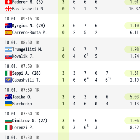
Federer R. (3)
3
6
6
6
1.01
Basilashvili N.
0
2
1
2
16.37
18.01.
09:15
1K
Kyrgios N. (29)
3
6
7
6
1.10
Carreno-Busta P.
0
2
5
2
6.11
18.01.
08:50
1K
Trungelliti M.
3
6
7
7
1.98
1
Kovalik J.
0
4
6
5
1.74
18.01.
07:50
1K
Seppi A. (28)
3
3
7
6
7
1.61
4
10
Gabashvili T.
1
6
6
4
6
2.19
18.01.
07:50
1K
Jasika O.
3
6
3
6
6
5.03
Marchenko I.
1
4
6
0
4
1.13
18.01.
07:50
1K
Dimitrov G. (27)
3
6
7
6
1.06
8
Lorenzi P.
0
3
6
3
8.32
18.01.
07:30
1K