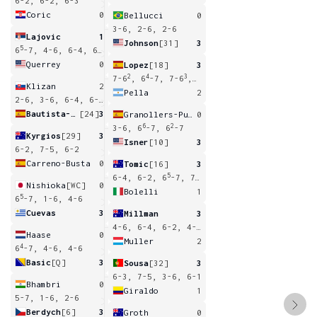
6-2, 6-2, 6-3
Coric
0
Bellucci
0
3-6, 2-6, 2-6
Lajovic
1
Johnson
[31]
3
5
6
-7, 4-6, 6-4, 6-2
Querrey
0
Lopez
[18]
3
2
4
3
8
7-6
, 6
-7, 7-6
, 6
-7, 6-4
Klizan
2
Pella
2
2-6, 3-6, 6-4, 6-2, 2-6
Bautista-Agut
[24]
3
Granollers-Pujol
0
6
2
3-6, 6
-7, 6
-7
Kyrgios
[29]
3
Isner
[10]
3
6-2, 7-5, 6-2
Carreno-Busta
0
Tomic
[16]
3
5
6-4, 6-2, 6
-7, 7-5
Nishioka
[WC]
0
Bolelli
1
5
6
-7, 1-6, 4-6
Cuevas
3
Millman
3
4-6, 6-4, 6-2, 4-6, 7-5
Haase
0
Muller
2
4
6
-7, 4-6, 4-6
Basic
[Q]
3
Sousa
[32]
3
6-3, 7-5, 3-6, 6-1
Bhambri
0
Giraldo
1
5-7, 1-6, 2-6
Berdych
[6]
3
Groth
0