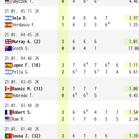
Smyczek T.
0
4
6
6
4.46
21.01.
05:15
2K
Sela D.
3
4
6
6
7
3.97
4
Verdasco F.
1
6
3
3
6
1.25
21.01.
04:45
2K
Murray A. (2)
3
6
6
6
1.01
Groth S.
0
0
4
1
17.06
21.01.
04:40
2K
4
8
Lopez F. (18)
3
7
6
7
6
6
1.11
2
3
Pella G.
2
6
7
6
7
4
6.61
21.01.
03:45
2K
Raonic M. (13)
3
7
7
7
1.06
6
5
Robredo T.
0
6
6
5
9.43
21.01.
03:40
2K
6
Robert S.
3
6
6
4
7
7
1.54
Ram R.
2
1
7
6
5
5
2.34
21.01.
01:40
2K
Sousa J. (32)
3
6
7
3
6
1.39