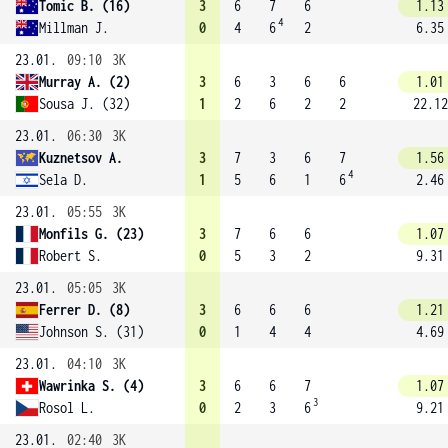
Tomic B. (16)
3
6
7
6
1.13
4
Millman J.
0
4
6
2
6.35
23.01.
09:10
3K
Murray A. (2)
3
6
3
6
6
1.01
Sousa J. (32)
1
2
6
2
2
22.12
23.01.
06:30
3K
Kuznetsov A.
3
7
3
6
7
1.56
4
Sela D.
1
5
6
1
6
2.46
23.01.
05:55
3K
Monfils G. (23)
3
7
6
6
1.07
Robert S.
0
5
3
2
9.31
23.01.
05:05
3K
Ferrer D. (8)
3
6
6
6
1.21
Johnson S. (31)
0
1
4
4
4.69
23.01.
04:10
3K
Wawrinka S. (4)
3
6
6
7
1.07
3
Rosol L.
0
2
3
6
9.21
23.01.
02:40
3K