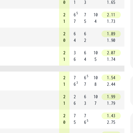
0
1
3
1.65
5
2
6
7
10
2.11
1
7
5
4
1.73
2
6
6
1.89
0
4
2
1.90
2
3
6
10
2.07
1
6
4
5
1.74
5
2
7
6
10
1.54
3
1
6
7
8
2.44
2
2
6
10
1.99
1
6
3
7
1.79
2
7
7
1.43
5
0
5
6
2.75