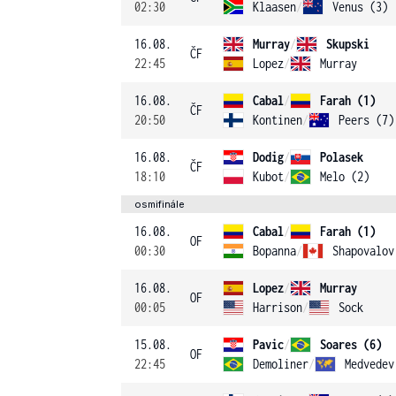
02:30
Klaasen
/
Venus (3)
16.08.
Murray
/
Skupski
ČF
22:45
Lopez
/
Murray
16.08.
Cabal
/
Farah (1)
ČF
20:50
Kontinen
/
Peers (7)
16.08.
Dodig
/
Polasek
ČF
18:10
Kubot
/
Melo (2)
osmifinále
16.08.
Cabal
/
Farah (1)
OF
00:30
Bopanna
/
Shapovalov
16.08.
Lopez
/
Murray
OF
00:05
Harrison
/
Sock
15.08.
Pavic
/
Soares (6)
OF
22:45
Demoliner
/
Medvedev