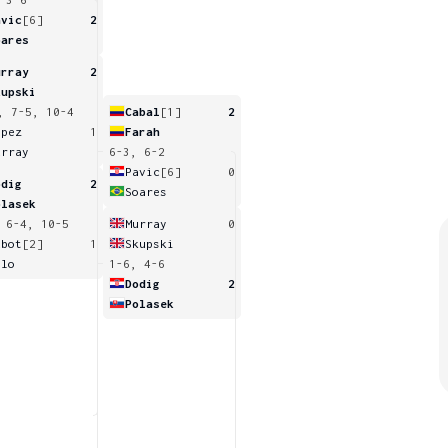
avic
[6]
2
oares
urray
2
kupski
, 7-5, 10-4
Cabal
[1]
2
opez
1
Farah
urray
6-3, 6-2
Pavic
[6]
0
odig
2
Soares
olasek
 6-4, 10-5
Murray
0
ubot
[2]
1
Skupski
elo
1-6, 4-6
Dodig
2
Polasek