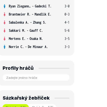
Ryan Ziegann S.
-
Gadecki T.
3-0
Brantmeier R.
-
Mandlik E.
0-3
Sabalenka A.
-
Zhang S.
4-1
Sakkari M.
-
Gauff C.
5-6
Mertens E.
-
Osaka N.
3-5
Norrie C.
-
De Minaur A.
3-3
Profily hráčů
Sázkařský žebříček