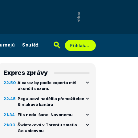
urnajů
Soutěž
Přihlášení
Expres zprávy
22:50
Alcaraz by podle experta měl
ukončit sezonu
22:45
Pegulaová nadělila přemožitelce
Siniakové kanára
21:34
Fils nedal šanci Navonemu
21:00
Šwiateková v Torontu smetla
Golubicovou