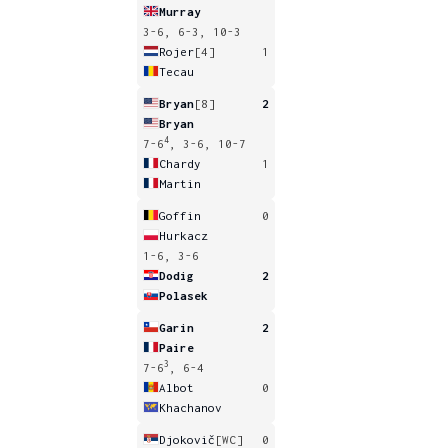
Murray
3-6, 6-3, 10-3
Rojer
[4]
1
Tecau
Bryan
[8]
2
Bryan
4
7-6
, 3-6, 10-7
Chardy
1
Martin
Goffin
0
Hurkacz
1-6, 3-6
Dodig
2
Polasek
Garin
2
Paire
3
7-6
, 6-4
Albot
0
Khachanov
Djokovič
[WC]
0