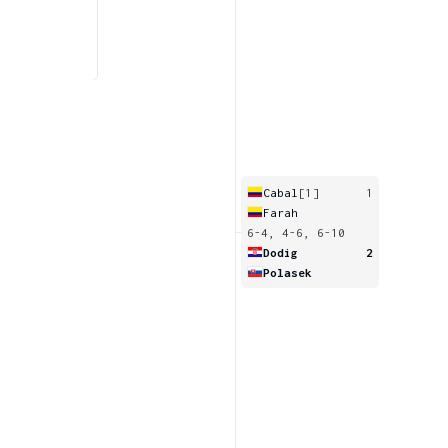
Cabal
[1]
1
Farah
6-4, 4-6, 6-10
Dodig
2
Polasek