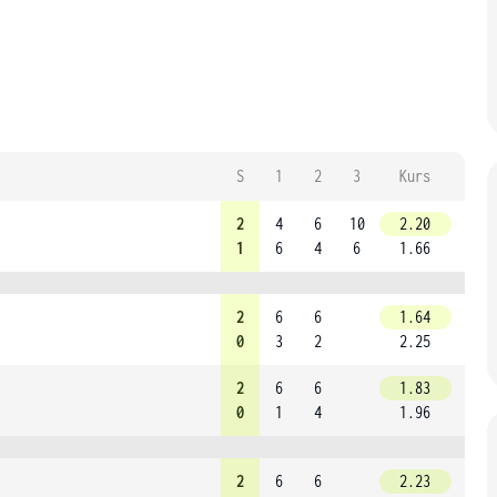
S
1
2
3
Kurs
2
4
6
10
2.20
1
6
4
6
1.66
2
6
6
1.64
0
3
2
2.25
2
6
6
1.83
0
1
4
1.96
2
6
6
2.23