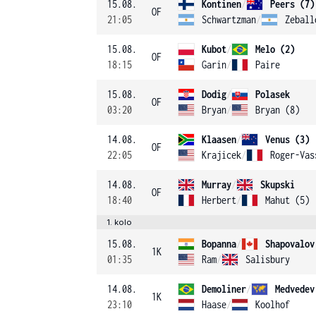
15.08.
Kontinen
/
Peers (7)
OF
21:05
Schwartzman
/
Zeball
15.08.
Kubot
/
Melo (2)
OF
18:15
Garin
/
Paire
15.08.
Dodig
/
Polasek
OF
03:20
Bryan
/
Bryan (8)
14.08.
Klaasen
/
Venus (3)
OF
22:05
Krajicek
/
Roger-Vas
14.08.
Murray
/
Skupski
OF
18:40
Herbert
/
Mahut (5)
1. kolo
15.08.
Bopanna
/
Shapovalov
1K
01:35
Ram
/
Salisbury
14.08.
Demoliner
/
Medvedev
1K
23:10
Haase
/
Koolhof