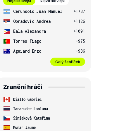
Nejziskovější
Nejztrátovější
Cerundolo Juan Manuel
+1737
Obradovic Andrea
+1126
Eala Alexandra
+1091
Torres Tiago
+975
Aguiard Enzo
+936
Celý žebříček
Zranění hráči
Diallo Gabriel
Tararudee Lanlana
Siniaková Kateřina
Munar Jaume