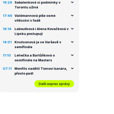
19:26
Sabalenková si podmínky v
Torontu užívá
17:46
Valdmannová píše osmé
vítězství v řadě
16:14
Laboutková i Alena Kovačková v
Lipsku postupují
14:01
Knutsonová je ve Varšavě v
semifinále
11:10
Lehečka a Bartůňková o
osmifinále na Masters
07:11
Monfils nadělil Tienovi kanára,
přesto padl
Další expres zprávy