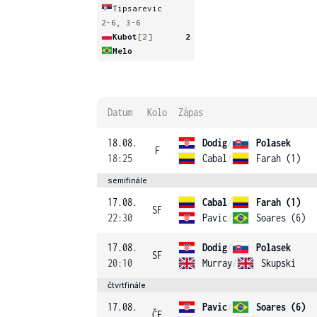
Tipsarevic
2-6, 3-6
Kubot
[2]
2
Melo
Datum
Kolo
Zápas
18.08.
Dodig
/
Polasek
F
18:25
Cabal
/
Farah (1)
semifinále
17.08.
Cabal
/
Farah (1)
SF
22:30
Pavic
/
Soares (6)
17.08.
Dodig
/
Polasek
SF
20:10
Murray
/
Skupski
čtvrtfinále
17.08.
Pavic
/
Soares (6)
ČF