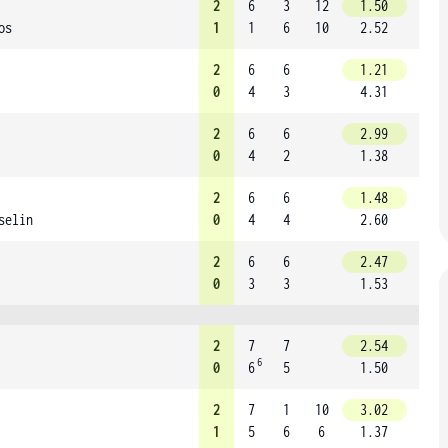
2
6
3
12
1.50
os
1
1
6
10
2.52
2
6
6
1.21
0
4
3
4.31
2
6
6
2.99
0
4
2
1.38
2
6
6
1.48
selin
0
4
4
2.60
2
6
6
2.47
0
3
3
1.53
2
7
7
2.54
6
0
6
5
1.50
2
7
1
10
3.02
1
5
6
6
1.37