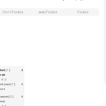
čtvrtfinále
semifinále
finále
abal
[1]
2
arah
 6-2
ontinen
[7]
0
eers
laasen
[3]
0
enus
 3-6