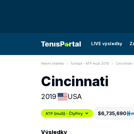
LIVE výsledky
Z
Hlavní stránka
Turnaje - ATP muži 2019
Cincinnati 
Cincinnati
2019
USA
$6,735,690
ATP (muži) - Čtyřhry
m
Výsledky