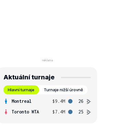
Aktuální turnaje
Hlavní turnaje
Turnaje nižší úrovně
Montreal
$9.4M
26
Toronto WTA
$7.4M
25