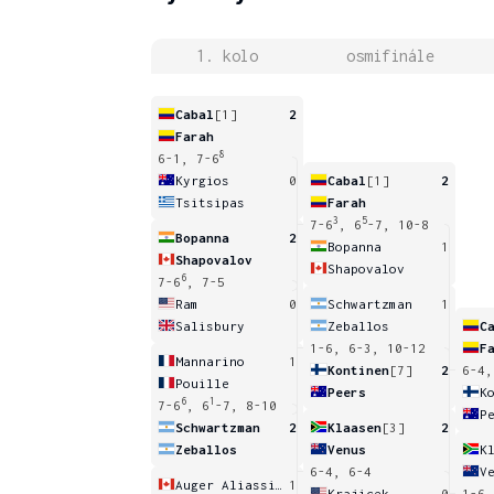
1. kolo
osmifinále
Cabal
[1]
2
Farah
8
6-1, 7-6
Kyrgios
0
Cabal
[1]
2
Tsitsipas
Farah
3
5
7-6
, 6
-7, 10-8
Bopanna
2
Bopanna
1
Shapovalov
Shapovalov
6
7-6
, 7-5
Ram
0
Schwartzman
1
Salisbury
Zeballos
C
1-6, 6-3, 10-12
F
Mannarino
1
Kontinen
[7]
2
6-4,
Pouille
Peers
K
6
1
7-6
, 6
-7, 8-10
P
Schwartzman
2
Klaasen
[3]
2
Zeballos
Venus
K
6-4, 6-4
V
Auger Aliassime
1
Krajicek
0
1-6,