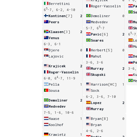
Berrettini
Roger-Vasselin
P
5
6
-7, 6-2, 4-10
S
Kontinen
[7]
2
Demoliner
0
Peers
Medvedev
M
5
5-7, 6
-7
S
Klaasen
[3]
2
5
Pavic
[6]
2
6
-7
Venus
Soares
L
6-3, 6-1
M
Djere
0
Herbert
[5]
0
Lajovic
Mahut
D
3-6, 3-6
P
Krajicek
2
Murray
2
3-6,
Roger-Vasselin
Skupski
K
4
6-0, 6
-7, 11-9
M
Pella
1
Harrison
[WC]
1
Sousa
Sock
6-2, 3-6, 7-10
Demoliner
2
Lopez
2
Medvedev
Murray
7-5, 1-6, 10-6
Haase
1
Bryan
[8]
0
Koolhof
Bryan
4-6, 2-6
Krawietz
1
Dodig
2