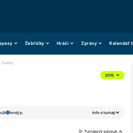
ápasy
Žebříčky
Hráči
Zprávy
Kalendář t
- Čtyřhry
2019
uži
tvrdý p.
Info o turnaji
Turnajový pavouk