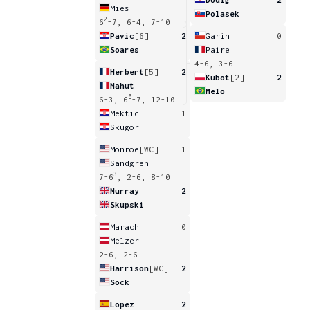
Mies
Polasek
2
6
-7, 6-4, 7-10
Pavic
[6]
2
Garin
0
Soares
Paire
4-6, 3-6
Herbert
[5]
2
Kubot
[2]
2
Mahut
Melo
6
6-3, 6
-7, 12-10
Mektic
1
Skugor
Monroe
[WC]
1
Sandgren
3
7-6
, 2-6, 8-10
Murray
2
Skupski
Marach
0
Melzer
2-6, 2-6
Harrison
[WC]
2
Sock
Lopez
2