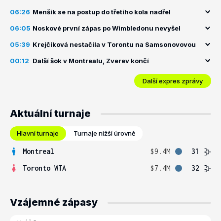
06:26
Menšík se na postup do třetího kola nadřel
06:05
Noskové první zápas po Wimbledonu nevyšel
05:39
Krejčíková nestačila v Torontu na Samsonovovou
00:12
Další šok v Montrealu, Zverev končí
Další expres zprávy
Aktuální turnaje
Hlavní turnaje
Turnaje nižší úrovně
Montreal
$9.4M
31
Toronto WTA
$7.4M
32
Vzájemné zápasy