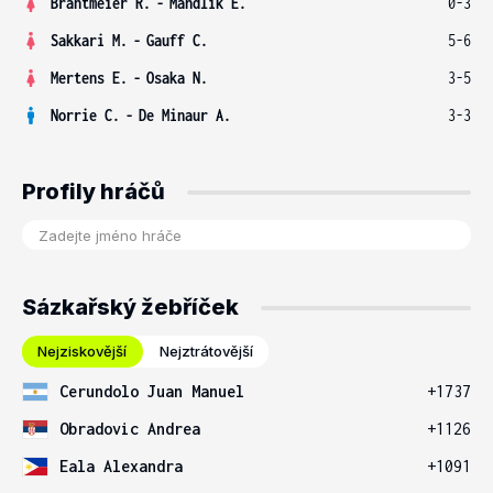
Brantmeier R.
-
Mandlik E.
0-3
Sakkari M.
-
Gauff C.
5-6
Mertens E.
-
Osaka N.
3-5
Norrie C.
-
De Minaur A.
3-3
Profily hráčů
Sázkařský žebříček
Nejziskovější
Nejztrátovější
Cerundolo Juan Manuel
+1737
Obradovic Andrea
+1126
Eala Alexandra
+1091