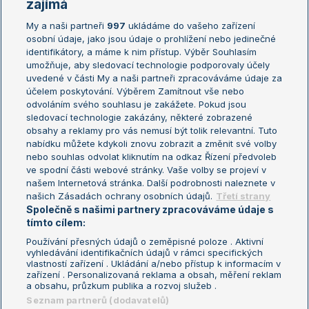
Žebříčky
Kalendář turnajů
zajímá
My a naši partneři
997
ukládáme do vašeho zařízení
Žebříček ATP (muži)
Australian Open
osobní údaje, jako jsou údaje o prohlížení nebo jedinečné
Žebříček WTA (ženy)
French Open
identifikátory, a máme k nim přístup. Výběr Souhlasím
umožňuje, aby sledovací technologie podporovaly účely
Sázkařský žebříček
Wimbledon
uvedené v části My a naši partneři zpracováváme údaje za
US Open
účelem poskytování. Výběrem Zamítnout vše nebo
odvoláním svého souhlasu je zakážete. Pokud jsou
Turnaj mistrů
sledovací technologie zakázány, některé zobrazené
Turnaj mistryň
obsahy a reklamy pro vás nemusí být tolik relevantní. Tuto
Aktualní trendy
nabídku můžete kdykoli znovu zobrazit a změnit své volby
nebo souhlas odvolat kliknutím na odkaz Řízení předvoleb
ve spodní části webové stránky. Vaše volby se projeví v
Fotbalové přestupy
našem Internetová stránka. Další podrobnosti naleznete v
Livesport Daily
našich Zásadách ochrany osobních údajů.
Třetí strany
Společně s našimi partnery zpracováváme údaje s
LS Prague Open
tímto cílem:
Používání přesných údajů o zeměpisné poloze . Aktivní
vyhledávání identifikačních údajů v rámci specifických
vlastností zařízení . Ukládání a/nebo přístup k informacím v
Podmínky užití
Nastavení soukromí
zařízení . Personalizovaná reklama a obsah, měření reklam
GDPR a žurnalistika
Reklama
a obsahu, průzkum publika a rozvoj služeb .
Informace o zpracování osobních
Kontakt
Seznam partnerů (dodavatelů)
údajů