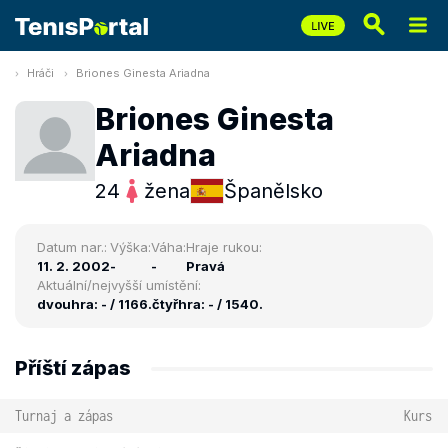
Hráči
Briones Ginesta Ariadna
Briones Ginesta
Ariadna
24
žena
Španělsko
Datum nar.:
Výška:
Váha:
Hraje rukou:
11. 2. 2002
-
-
Pravá
Aktuální/nejvyšší umístění:
dvouhra: - / 1166.
čtyřhra: - / 1540.
Příští zápas
Turnaj a zápas
Kurs