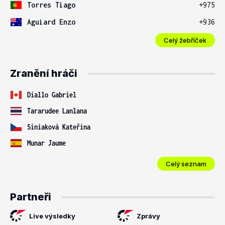
Torres Tiago
+975
Aguiard Enzo
+936
Celý žebříček
Zranění hráči
Diallo Gabriel
Tararudee Lanlana
Siniaková Kateřina
Munar Jaume
Celý seznam
Partneři
Live výsledky
Zprávy