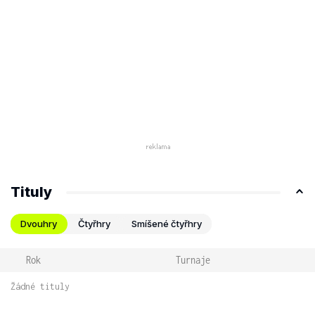
Tituly
Dvouhry
Čtyřhry
Smíšené čtyřhry
Rok
Turnaje
Žádné tituly