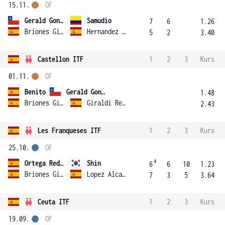
15.11.
OF
Gerald Gonzalez
/
Samudio
7
6
1.26
Briones Ginesta
/
Hernandez Miranda
5
2
3.40
Castellon ITF
1
2
3
Kurs
01.11.
OF
Benito
/
Gerald Gonzalez
1.48
Briones Ginesta
/
Giraldi Requena
2.43
Les Franqueses ITF
1
2
3
Kurs
25.10.
OF
4
Ortega Redondo
/
Shin
6
6
10
1.23
Briones Ginesta
/
Lopez Alcaraz
7
3
5
3.64
Ceuta ITF
1
2
3
Kurs
19.09.
OF