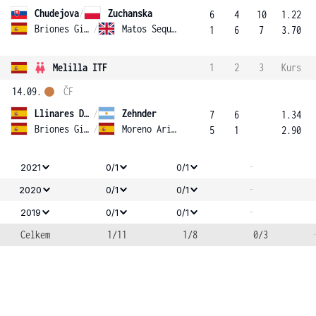
Chudejova
/
Zuchanska
6
4
10
1.22
Briones Ginesta
/
Matos Sequeira Fernandes
1
6
7
3.70
Melilla ITF
1
2
3
Kurs
14.09.
ČF
Llinares Domingo
/
Zehnder
7
6
1.34
Briones Ginesta
/
Moreno Arias
5
1
2.90
-
2021
0/1
0/1
-
2020
0/1
0/1
-
2019
0/1
0/1
Celkem
1/11
1/8
0/3