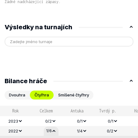
Žádné nadcházející zápasy.
Výsledky na turnajích
Bilance hráče
Dvouhra
Čtyřhra
Smíšené čtyřhry
Rok
Celkem
Antuka
Tvrdý p.
H
2023
0/2
0/1
0/1
1/6
2022
1/4
0/2