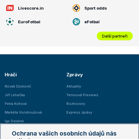
Livescore.in
Sport odds
EuroFotbal
eFotbal
Další partneři
Hráči
Zprávy
Novak Djokovič
Aktuality
Jiří Lehečka
Tenisová Previews
Petra Kvitová
Rozhovory
Markéta Vondroušová
Express zprávy
Iga Swiatek
Marie Bouzková
Ochrana vašich osobních údajů nás