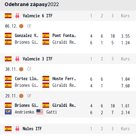
Odehrané zápasy
2022
Valencie 6 ITF
1
2
3
Kurs
06.12.
OF
Gonzalez Vilar
/
Pont Fontanet
4
6
10
3.55
Briones Ginesta
/
Giraldi Requena
6
1
5
1.24
Valencie 3 ITF
1
2
3
Kurs
30.11.
ČF
Cortez Llorca
/
Hoste Ferrer
6
6
1.04
Briones Ginesta
/
Giraldi Requena
4
1
7.60
29.11.
OF
Briones Ginesta
/
Giraldi Requena
4
6
10
1.61
Andrienko
/
Gatti
6
2
7
2.14
Nules ITF
1
2
3
Kurs