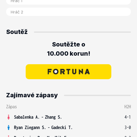
Soutěž
Soutěžte o
10.000 korun!
Zajímavé zápasy
Zápas
H2H
Sabalenka A.
-
Zhang S.
4-1
Ryan Ziegann S.
-
Gadecki T.
3-0