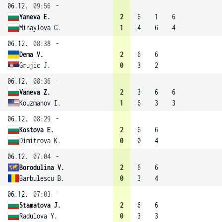
06.12.
09:56
-
Yaneva E.
2
6
1
6
Mihaylova G.
1
4
6
4
06.12.
08:38
-
Dema V.
2
6
6
Grujic J.
0
3
2
06.12.
08:36
-
Vaneva Z.
2
3
6
6
Kouzmanov I.
1
6
3
3
06.12.
08:29
-
Kostova E.
2
6
6
Dimitrova K.
0
0
4
06.12.
07:04
-
Borodulina V.
2
6
6
Barbulescu B.
0
3
4
06.12.
07:03
-
Stamatova J.
2
6
6
Radulova Y.
0
3
3