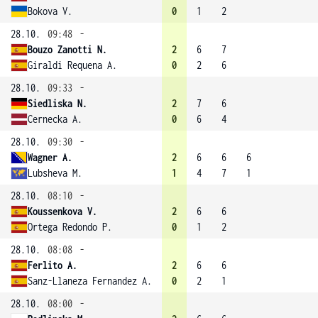
Bokova V.
0
1
2
28.10.
09:48
-
Bouzo Zanotti N.
2
6
7
Giraldi Requena A.
0
2
6
28.10.
09:33
-
Siedliska N.
2
7
6
Cernecka A.
0
6
4
28.10.
09:30
-
Wagner A.
2
6
6
6
Lubsheva M.
1
4
7
1
28.10.
08:10
-
Koussenkova V.
2
6
6
Ortega Redondo P.
0
1
2
28.10.
08:08
-
Ferlito A.
2
6
6
Sanz-Llaneza Fernandez A.
0
2
1
28.10.
08:00
-