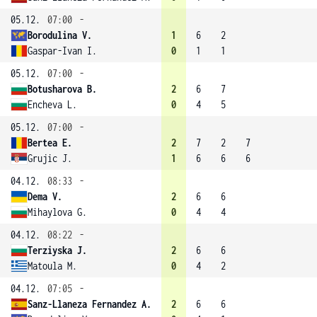
05.12.
07:00
-
Borodulina V.
1
6
2
Gaspar-Ivan I.
0
1
1
05.12.
07:00
-
Botusharova B.
2
6
7
Encheva L.
0
4
5
05.12.
07:00
-
Bertea E.
2
7
2
7
Grujic J.
1
6
6
6
04.12.
08:33
-
Dema V.
2
6
6
Mihaylova G.
0
4
4
04.12.
08:22
-
Terziyska J.
2
6
6
Matoula M.
0
4
2
04.12.
07:05
-
Sanz-Llaneza Fernandez A.
2
6
6