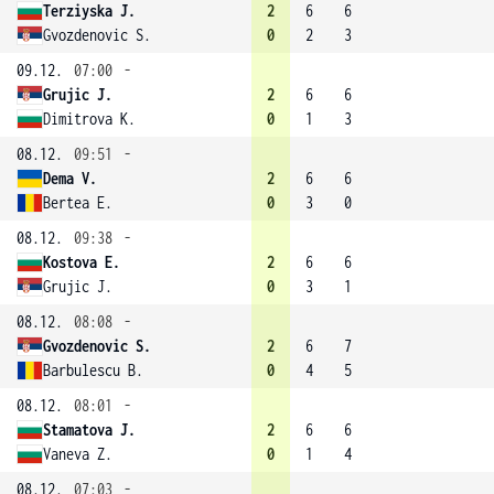
Terziyska J.
2
6
6
Gvozdenovic S.
0
2
3
09.12.
07:00
-
Grujic J.
2
6
6
Dimitrova K.
0
1
3
08.12.
09:51
-
Dema V.
2
6
6
Bertea E.
0
3
0
08.12.
09:38
-
Kostova E.
2
6
6
Grujic J.
0
3
1
08.12.
08:08
-
Gvozdenovic S.
2
6
7
Barbulescu B.
0
4
5
08.12.
08:01
-
Stamatova J.
2
6
6
Vaneva Z.
0
1
4
08.12.
07:03
-