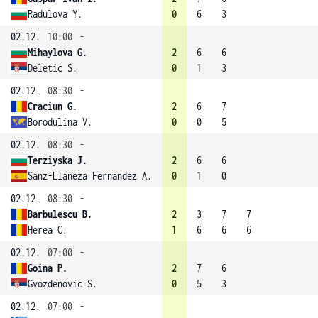
Radulova Y.
0
6
3
02.12.
10:00
-
Mihaylova G.
2
6
6
Deletic S.
0
1
3
02.12.
08:30
-
Craciun G.
2
6
7
Borodulina V.
0
0
5
02.12.
08:30
-
Terziyska J.
2
6
6
Sanz-Llaneza Fernandez A.
0
1
0
02.12.
08:30
-
Barbulescu B.
2
3
7
7
Herea C.
1
6
6
6
02.12.
07:00
-
Goina P.
2
7
6
Gvozdenovic S.
0
5
3
02.12.
07:00
-