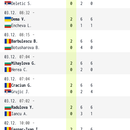
Deletic S.
0
2
0
03.12.
08:32
-
Dema V.
2
6
6
Encheva L.
0
1
1
03.12.
08:15
-
Barbulescu B.
2
6
6
Botusharova B.
0
4
0
03.12.
07:04
-
Mihaylova G.
2
6
6
Herea C.
0
2
0
03.12.
07:04
-
Craciun G.
2
6
6
Grujic J.
0
2
4
03.12.
07:02
-
Radulova Y.
2
6
6
Iancu A.
0
3
1
02.12.
10:00
-
Gaspar-Ivan I.
2
7
6