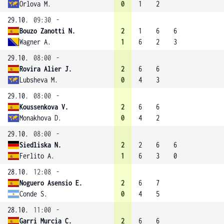
Orlova M.
0
1
2
29.10.
09:30
-
Bouzo Zanotti N.
2
1
6
6
Wagner A.
1
6
2
3
29.10.
08:00
-
Rovira Alier J.
2
6
6
Lubsheva M.
0
4
3
29.10.
08:00
-
Koussenkova V.
2
6
6
Monakhova D.
0
4
2
29.10.
08:00
-
Siedliska N.
2
2
6
6
Ferlito A.
1
6
3
0
28.10.
12:08
-
Noguero Asensio E.
2
6
7
Conde S.
0
4
5
28.10.
11:00
-
Garri Murcia C.
2
6
6