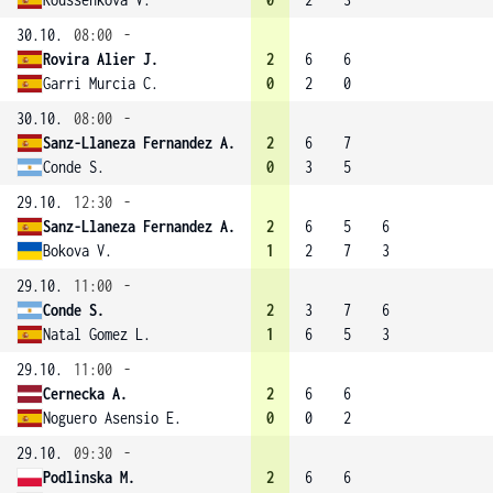
30.10.
08:00
-
Rovira Alier J.
2
6
6
Garri Murcia C.
0
2
0
30.10.
08:00
-
Sanz-Llaneza Fernandez A.
2
6
7
Conde S.
0
3
5
29.10.
12:30
-
Sanz-Llaneza Fernandez A.
2
6
5
6
Bokova V.
1
2
7
3
29.10.
11:00
-
Conde S.
2
3
7
6
Natal Gomez L.
1
6
5
3
29.10.
11:00
-
Cernecka A.
2
6
6
Noguero Asensio E.
0
0
2
29.10.
09:30
-
Podlinska M.
2
6
6