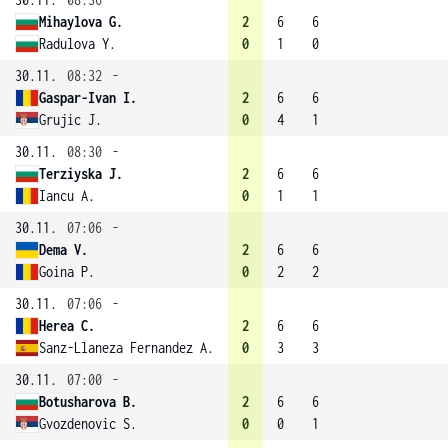
Mihaylova G.
2
6
6
Radulova Y.
0
1
0
30.11.
08:32
-
Gaspar-Ivan I.
2
6
6
Grujic J.
0
4
1
30.11.
08:30
-
Terziyska J.
2
6
6
Iancu A.
0
1
1
30.11.
07:06
-
Dema V.
2
6
6
Goina P.
0
2
2
30.11.
07:06
-
Herea C.
2
6
6
Sanz-Llaneza Fernandez A.
0
3
3
30.11.
07:00
-
Botusharova B.
2
6
6
Gvozdenovic S.
0
0
1