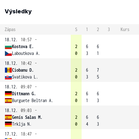
Výsledky
Zápas
S
1
2
3
Kurs
18.12.
10:57
-
Kostova E.
2
6
6
Laboutkova A.
0
3
1
18.12.
10:42
-
Ciobanu D.
2
6
7
Svatikova L.
0
3
5
18.12.
09:07
-
Dittmann G.
2
6
6
Burguete Beltran A.
0
1
3
18.12.
09:03
-
Genís Salas M.
2
6
6
Trklja N.
0
4
3
17.12.
18:47
-