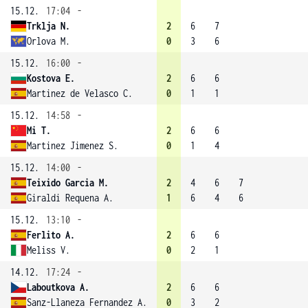
15.12.
17:04
-
Trklja N.
2
6
7
Orlova M.
0
3
6
15.12.
16:00
-
Kostova E.
2
6
6
Martinez de Velasco C.
0
1
1
15.12.
14:58
-
Mi T.
2
6
6
Martinez Jimenez S.
0
1
4
15.12.
14:00
-
Teixido Garcia M.
2
4
6
7
Giraldi Requena A.
1
6
4
6
15.12.
13:10
-
Ferlito A.
2
6
6
Meliss V.
0
2
1
14.12.
17:24
-
Laboutkova A.
2
6
6
Sanz-Llaneza Fernandez A.
0
3
2