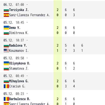
06.12.
07:00
-
Terziyska J.
2
6
6
Sanz-Llaneza Fernandez A.
0
0
3
05.12.
10:45
-
Dema V.
2
6
6
Dimitrova K.
0
0
0
05.12.
10:37
-
Radulova Y.
2
5
6
6
Kouzmanov I.
1
7
3
1
05.12.
09:50
-
Oliynykova O.
2
6
6
Stamatova J.
0
1
2
05.12.
08:49
-
Mihaylova G.
2
6
6
Craciun G.
0
3
4
05.12.
08:23
-
Barbulescu B.
2
6
6
Sanz-Llaneza Fernandez A.
0
1
0