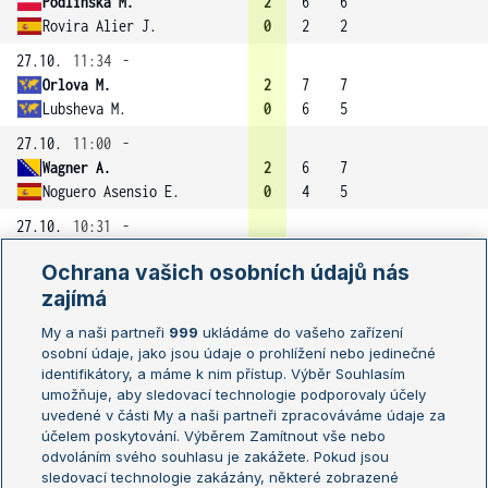
Podlinska M.
2
6
6
Rovira Alier J.
0
2
2
27.10.
11:34
-
Orlova M.
2
7
7
Lubsheva M.
0
6
5
27.10.
11:00
-
Wagner A.
2
6
7
Noguero Asensio E.
0
4
5
27.10.
10:31
-
Podlinska M.
2
6
6
Ochrana vašich osobních údajů nás
Sanz-Llaneza Fernandez A.
0
2
2
zajímá
27.10.
09:30
-
My a naši partneři
Alcaide Bakari M.
999
ukládáme do vašeho zařízení
2
7
7
osobní údaje, jako jsou údaje o prohlížení nebo jedinečné
Rovira Alier J.
0
5
5
identifikátory, a máme k nim přístup. Výběr Souhlasím
27.10.
09:28
-
umožňuje, aby sledovací technologie podporovaly účely
uvedené v části My a naši partneři zpracováváme údaje za
Monakhova D.
2
6
6
účelem poskytování. Výběrem Zamítnout vše nebo
Bokova V.
0
4
2
odvoláním svého souhlasu je zakážete. Pokud jsou
27.10.
08:03
-
sledovací technologie zakázány, některé zobrazené