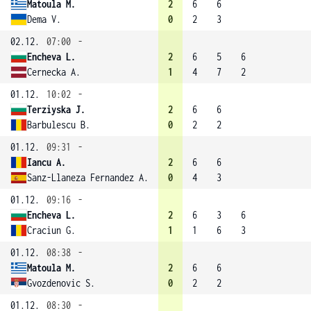
Matoula M.
2
6
6
Dema V.
0
2
3
02.12.
07:00
-
Encheva L.
2
6
5
6
Cernecka A.
1
4
7
2
01.12.
10:02
-
Terziyska J.
2
6
6
Barbulescu B.
0
2
2
01.12.
09:31
-
Iancu A.
2
6
6
Sanz-Llaneza Fernandez A.
0
4
3
01.12.
09:16
-
Encheva L.
2
6
3
6
Craciun G.
1
1
6
3
01.12.
08:38
-
Matoula M.
2
6
6
Gvozdenovic S.
0
2
2
01.12.
08:30
-