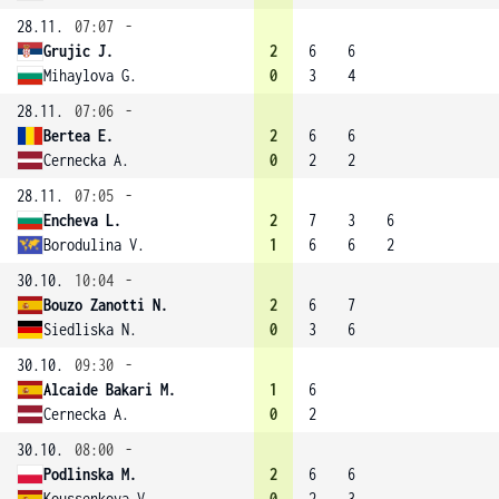
28.11.
07:07
-
Grujic J.
2
6
6
Mihaylova G.
0
3
4
28.11.
07:06
-
Bertea E.
2
6
6
Cernecka A.
0
2
2
28.11.
07:05
-
Encheva L.
2
7
3
6
Borodulina V.
1
6
6
2
30.10.
10:04
-
Bouzo Zanotti N.
2
6
7
Siedliska N.
0
3
6
30.10.
09:30
-
Alcaide Bakari M.
1
6
Cernecka A.
0
2
30.10.
08:00
-
Podlinska M.
2
6
6
Koussenkova V.
0
2
3