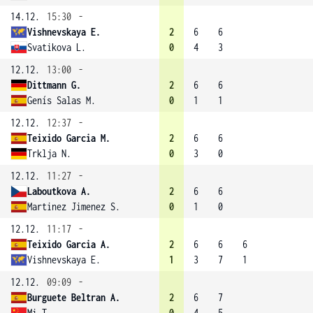
14.12.
15:30
-
Vishnevskaya E.
2
6
6
Svatikova L.
0
4
3
12.12.
13:00
-
Dittmann G.
2
6
6
Genís Salas M.
0
1
1
12.12.
12:37
-
Teixido Garcia M.
2
6
6
Trklja N.
0
3
0
12.12.
11:27
-
Laboutkova A.
2
6
6
Martinez Jimenez S.
0
1
0
12.12.
11:17
-
Teixido Garcia A.
2
6
6
6
Vishnevskaya E.
1
3
7
1
12.12.
09:09
-
Burguete Beltran A.
2
6
7
Mi T.
0
4
5