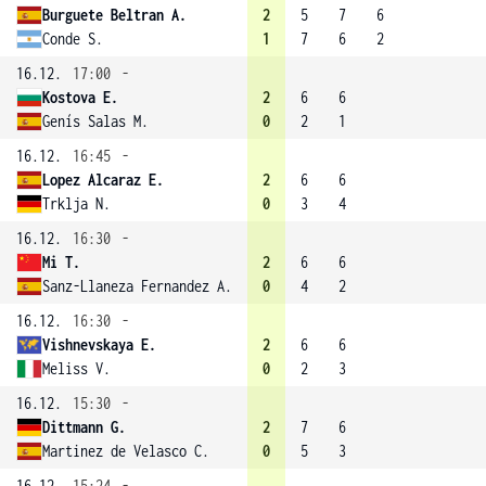
Burguete Beltran A.
2
5
7
6
Conde S.
1
7
6
2
16.12.
17:00
-
Kostova E.
2
6
6
Genís Salas M.
0
2
1
16.12.
16:45
-
Lopez Alcaraz E.
2
6
6
Trklja N.
0
3
4
16.12.
16:30
-
Mi T.
2
6
6
Sanz-Llaneza Fernandez A.
0
4
2
16.12.
16:30
-
Vishnevskaya E.
2
6
6
Meliss V.
0
2
3
16.12.
15:30
-
Dittmann G.
2
7
6
Martinez de Velasco C.
0
5
3
16.12.
15:24
-