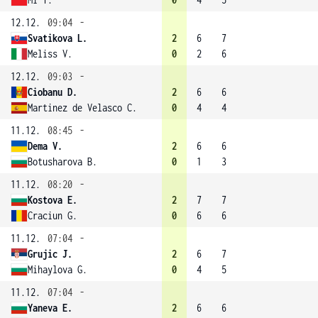
12.12.
09:04
-
Svatikova L.
2
6
7
Meliss V.
0
2
6
12.12.
09:03
-
Ciobanu D.
2
6
6
Martinez de Velasco C.
0
4
4
11.12.
08:45
-
Dema V.
2
6
6
Botusharova B.
0
1
3
11.12.
08:20
-
Kostova E.
2
7
7
Craciun G.
0
6
6
11.12.
07:04
-
Grujic J.
2
6
7
Mihaylova G.
0
4
5
11.12.
07:04
-
Yaneva E.
2
6
6