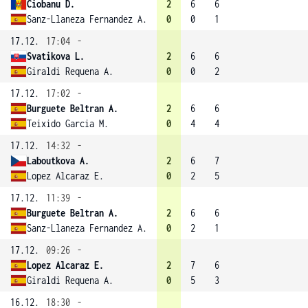
Ciobanu D.
2
6
6
Sanz-Llaneza Fernandez A.
0
0
1
17.12.
17:04
-
Svatikova L.
2
6
6
Giraldi Requena A.
0
0
2
17.12.
17:02
-
Burguete Beltran A.
2
6
6
Teixido Garcia M.
0
4
4
17.12.
14:32
-
Laboutkova A.
2
6
7
Lopez Alcaraz E.
0
2
5
17.12.
11:39
-
Burguete Beltran A.
2
6
6
Sanz-Llaneza Fernandez A.
0
2
1
17.12.
09:26
-
Lopez Alcaraz E.
2
7
6
Giraldi Requena A.
0
5
3
16.12.
18:30
-