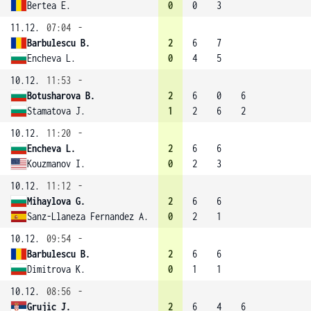
Bertea E.
0
0
3
11.12.
07:04
-
Barbulescu B.
2
6
7
Encheva L.
0
4
5
10.12.
11:53
-
Botusharova B.
2
6
0
6
Stamatova J.
1
2
6
2
10.12.
11:20
-
Encheva L.
2
6
6
Kouzmanov I.
0
2
3
10.12.
11:12
-
Mihaylova G.
2
6
6
Sanz-Llaneza Fernandez A.
0
2
1
10.12.
09:54
-
Barbulescu B.
2
6
6
Dimitrova K.
0
1
1
10.12.
08:56
-
Grujic J.
2
6
4
6