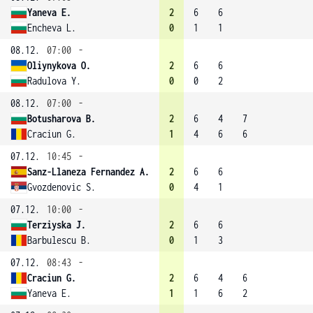
Yaneva E.
2
6
6
Encheva L.
0
1
1
08.12.
07:00
-
Oliynykova O.
2
6
6
Radulova Y.
0
0
2
08.12.
07:00
-
Botusharova B.
2
6
4
7
Craciun G.
1
4
6
6
07.12.
10:45
-
Sanz-Llaneza Fernandez A.
2
6
6
Gvozdenovic S.
0
4
1
07.12.
10:00
-
Terziyska J.
2
6
6
Barbulescu B.
0
1
3
07.12.
08:43
-
Craciun G.
2
6
4
6
Yaneva E.
1
1
6
2