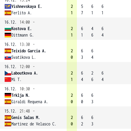
Vishnevskaya E.
2
5
6
6
Ferlito A.
1
7
1
1
16.12.
14:00
-
Kostova E.
2
6
4
6
Dittmann G.
1
1
6
4
16.12.
13:30
-
Teixido Garcia A.
2
6
6
Svatikova L.
0
3
4
16.12.
12:00
-
Laboutkova A.
2
6
2
6
Mi T.
1
4
6
4
16.12.
10:30
-
Trklja N.
2
6
6
Giraldi Requena A.
0
0
3
15.12.
21:48
-
Genís Salas M.
2
6
6
Martinez de Velasco C.
0
2
3