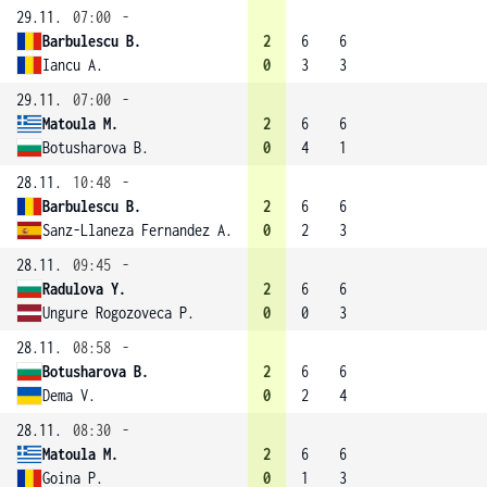
29.11.
07:00
-
Barbulescu B.
2
6
6
Iancu A.
0
3
3
29.11.
07:00
-
Matoula M.
2
6
6
Botusharova B.
0
4
1
28.11.
10:48
-
Barbulescu B.
2
6
6
Sanz-Llaneza Fernandez A.
0
2
3
28.11.
09:45
-
Radulova Y.
2
6
6
Ungure Rogozoveca P.
0
0
3
28.11.
08:58
-
Botusharova B.
2
6
6
Dema V.
0
2
4
28.11.
08:30
-
Matoula M.
2
6
6
Goina P.
0
1
3