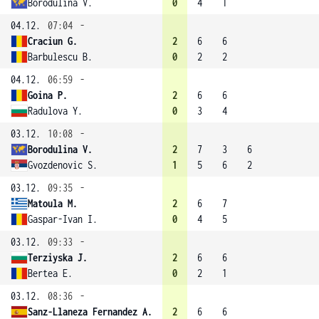
Borodulina V.
0
4
1
04.12.
07:04
-
Craciun G.
2
6
6
Barbulescu B.
0
2
2
04.12.
06:59
-
Goina P.
2
6
6
Radulova Y.
0
3
4
03.12.
10:08
-
Borodulina V.
2
7
3
6
Gvozdenovic S.
1
5
6
2
03.12.
09:35
-
Matoula M.
2
6
7
Gaspar-Ivan I.
0
4
5
03.12.
09:33
-
Terziyska J.
2
6
6
Bertea E.
0
2
1
03.12.
08:36
-
Sanz-Llaneza Fernandez A.
2
6
6