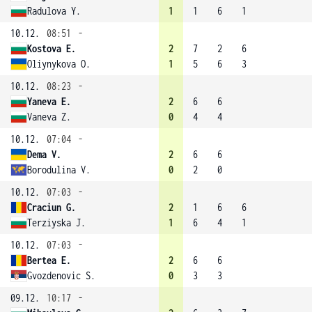
Radulova Y.
1
1
6
1
10.12.
08:51
-
Kostova E.
2
7
2
6
Oliynykova O.
1
5
6
3
10.12.
08:23
-
Yaneva E.
2
6
6
Vaneva Z.
0
4
4
10.12.
07:04
-
Dema V.
2
6
6
Borodulina V.
0
2
0
10.12.
07:03
-
Craciun G.
2
1
6
6
Terziyska J.
1
6
4
1
10.12.
07:03
-
Bertea E.
2
6
6
Gvozdenovic S.
0
3
3
09.12.
10:17
-