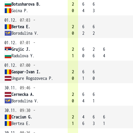
Botusharova B.
2
6
6
Goina P.
0
4
3
01.12.
07:03
-
Bertea E.
2
6
6
Borodulina V.
0
2
2
01.12.
07:01
-
Grujic J.
2
6
2
6
Radulova Y.
1
0
6
4
01.12.
07:00
-
Gaspar-Ivan I.
2
6
6
Ungure Rogozoveca P.
0
1
0
30.11.
09:46
-
Cernecka A.
2
6
6
Borodulina V.
0
4
1
30.11.
09:30
-
Craciun G.
2
4
6
6
Bertea E.
1
6
3
1
30.11.
08:36
-