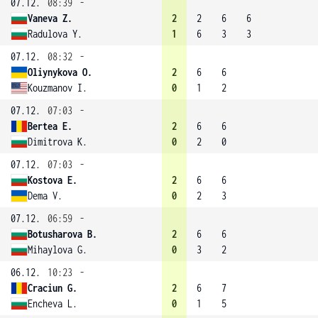
07.12.
08:39
-
Vaneva Z.
2
2
6
6
Radulova Y.
1
6
3
3
07.12.
08:32
-
Oliynykova O.
2
6
6
Kouzmanov I.
0
1
2
07.12.
07:03
-
Bertea E.
2
6
6
Dimitrova K.
0
2
0
07.12.
07:03
-
Kostova E.
2
6
6
Dema V.
0
2
3
07.12.
06:59
-
Botusharova B.
2
6
6
Mihaylova G.
0
3
2
06.12.
10:23
-
Craciun G.
2
6
7
Encheva L.
0
1
5