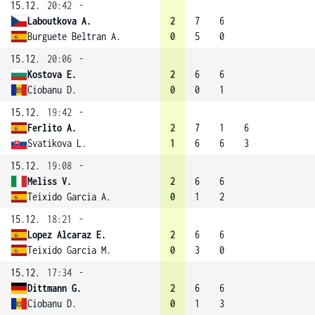
15.12.
20:42
-
Laboutkova A.
2
7
6
Burguete Beltran A.
0
5
0
15.12.
20:06
-
Kostova E.
2
6
6
Ciobanu D.
0
0
1
15.12.
19:42
-
Ferlito A.
2
7
1
6
Svatikova L.
1
6
6
3
15.12.
19:08
-
Meliss V.
2
6
6
Teixido Garcia A.
0
1
2
15.12.
18:21
-
Lopez Alcaraz E.
2
6
6
Teixido Garcia M.
0
3
0
15.12.
17:34
-
Dittmann G.
2
6
6
Ciobanu D.
0
1
3