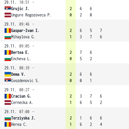
29.11.
10:51
-
Grujic J.
2
6
6
Ungure Rogozoveca P.
0
2
0
29.11.
09:46
-
Gaspar-Ivan I.
2
6
5
7
Mihaylova G.
1
3
7
6
29.11.
09:05
-
Bertea E.
2
7
6
Encheva L.
0
5
2
29.11.
08:39
-
Dema V.
2
6
6
Gvozdenovic S.
0
0
1
29.11.
08:27
-
Craciun G.
2
3
7
6
Cernecka A.
1
6
5
2
29.11.
07:00
-
Terziyska J.
2
1
6
6
Herea C.
1
6
2
4