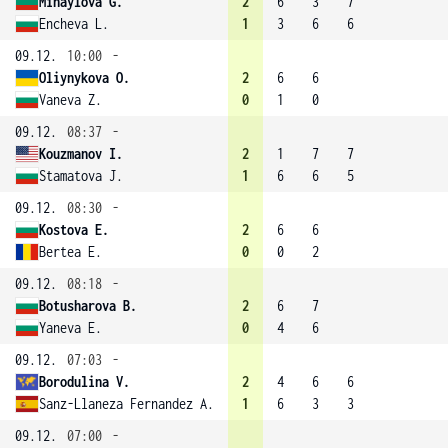
Mihaylova G.
2
6
3
7
Encheva L.
1
3
6
6
09.12.
10:00
-
Oliynykova O.
2
6
6
Vaneva Z.
0
1
0
09.12.
08:37
-
Kouzmanov I.
2
1
7
7
Stamatova J.
1
6
6
5
09.12.
08:30
-
Kostova E.
2
6
6
Bertea E.
0
0
2
09.12.
08:18
-
Botusharova B.
2
6
7
Yaneva E.
0
4
6
09.12.
07:03
-
Borodulina V.
2
4
6
6
Sanz-Llaneza Fernandez A.
1
6
3
3
09.12.
07:00
-