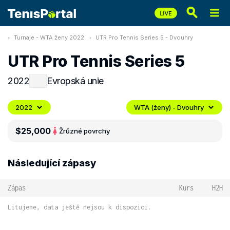
Turnaje - WTA ženy 2022
UTR Pro Tennis Series 5 - Dvouhry
UTR Pro Tennis Series 5
2022
Evropská unie
2022
WTA (ženy) - Dvouhry
$25,000
Ž
různé povrchy
Následující zápasy
Zápas
Kurs
H2H
Litujeme, data ještě nejsou k dispozici.