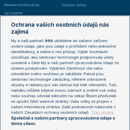
Markéta Vondroušová
Express zprávy
Iga Swiatek
Marie Bouzková
Ochrana vašich osobních údajů nás
Žebříčky
Kalendář turnajů
zajímá
My a naši partneři
999
ukládáme do vašeho zařízení
Žebříček ATP (muži)
Australian Open
osobní údaje, jako jsou údaje o prohlížení nebo jedinečné
Žebříček WTA (ženy)
French Open
identifikátory, a máme k nim přístup. Výběr Souhlasím
umožňuje, aby sledovací technologie podporovaly účely
Sázkařský žebříček
Wimbledon
uvedené v části My a naši partneři zpracováváme údaje za
US Open
účelem poskytování. Výběrem Zamítnout vše nebo
odvoláním svého souhlasu je zakážete. Pokud jsou
Turnaj mistrů
sledovací technologie zakázány, některé zobrazené
Turnaj mistryň
obsahy a reklamy pro vás nemusí být tolik relevantní. Tuto
Aktualní trendy
nabídku můžete kdykoli znovu zobrazit a změnit své volby
nebo souhlas odvolat kliknutím na odkaz Řízení předvoleb
ve spodní části webové stránky. Vaše volby se projeví v
Fotbalové přestupy
našem Internetová stránka. Další podrobnosti naleznete v
Livesport Daily
našich Zásadách ochrany osobních údajů.
Třetí strany
Společně s našimi partnery zpracováváme údaje s
LS Prague Open
tímto cílem: