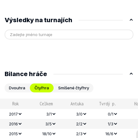
Výsledky na turnajích
Bilance hráče
Dvouhra
Čtyřhra
Smíšené čtyřhry
Rok
Celkem
Antuka
Tvrdý p.
H
2017
3/1
3/0
0/1
2016
3/5
2/2
1/3
2015
18/10
2/3
16/6