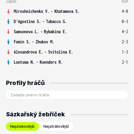
Zápas
H2H
Miroshnichenko V.
-
Khatamova S.
4-0
D'Agostino S.
-
Tabacco G.
0-3
Samsonova L.
-
Rybakina E.
4-2
Fomin S.
-
Zhukov M.
2-3
Alexandrova E.
-
Svitolina E.
1-3
Lootsma N.
-
Koenders R.
2-1
Profily hráčů
Sázkařský žebříček
Nejziskovější
Nejztrátovější