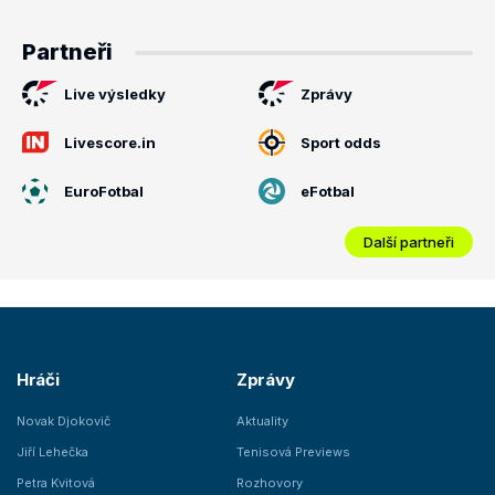
Partneři
Live výsledky
Zprávy
Livescore.in
Sport odds
EuroFotbal
eFotbal
Další partneři
Hráči
Zprávy
Novak Djokovič
Aktuality
Jiří Lehečka
Tenisová Previews
Petra Kvitová
Rozhovory