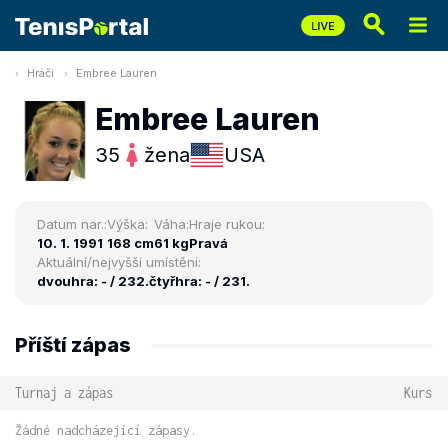
Hráči
Embree Lauren
Embree Lauren
35
žena
USA
Datum nar.:
Výška:
Váha:
Hraje rukou:
10. 1. 1991
168 cm
61 kg
Pravá
Aktuální/nejvyšší umístění:
dvouhra: - / 232.
čtyřhra: - / 231.
Příští zápas
Turnaj a zápas
Kurs
Žádné nadcházející zápasy.