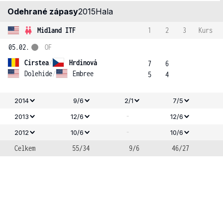
Odehrané zápasy
2015
Hala
Midland ITF
1
2
3
Kurs
05.02.
OF
Cirstea
/
Hrdinová
7
6
Dolehide
/
Embree
5
4
2014
9/6
2/1
7/5
-
2013
12/6
12/6
-
2012
10/6
10/6
Celkem
55/34
9/6
46/27