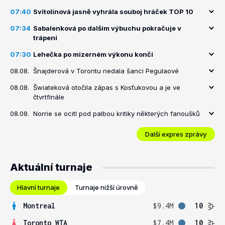
07:40
Svitolinová jasně vyhrála souboj hráček TOP 10
07:34
Sabalenková po dalším výbuchu pokračuje v
trápení
07:30
Lehečka po mizerném výkonu končí
08.08.
Šnajderová v Torontu nedala šanci Pegulaové
08.08.
Šwiateková otočila zápas s Kosťukovou a je ve
čtvrtfinále
08.08.
Norrie se ocitl pod palbou kritiky některých fanoušků
Další expres zprávy
Aktuální turnaje
Hlavní turnaje
Turnaje nižší úrovně
Montreal
$9.4M
10
Toronto WTA
$7.4M
10