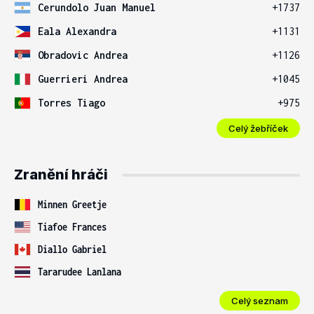
Cerundolo Juan Manuel
+1737
Eala Alexandra
+1131
Obradovic Andrea
+1126
Guerrieri Andrea
+1045
Torres Tiago
+975
Celý žebříček
Zranění hráči
Minnen Greetje
Tiafoe Frances
Diallo Gabriel
Tararudee Lanlana
Celý seznam