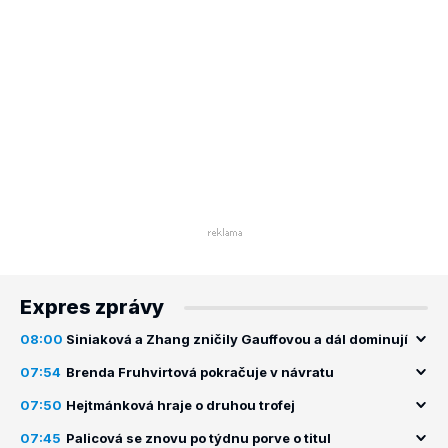
Expres zprávy
08:00
Siniaková a Zhang zničily Gauffovou a dál dominují
07:54
Brenda Fruhvirtová pokračuje v návratu
07:50
Hejtmánková hraje o druhou trofej
07:45
Palicová se znovu po týdnu porve o titul