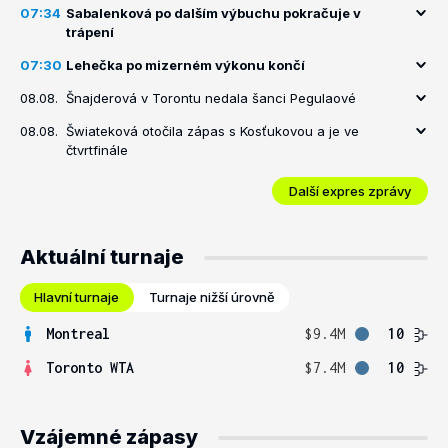
07:34
Sabalenková po dalším výbuchu pokračuje v
trápení
07:30
Lehečka po mizerném výkonu končí
08.08.
Šnajderová v Torontu nedala šanci Pegulaové
08.08.
Šwiateková otočila zápas s Kosťukovou a je ve
čtvrtfinále
Další expres zprávy
Aktuální turnaje
Hlavní turnaje
Turnaje nižší úrovně
Montreal
$9.4M
10
Toronto WTA
$7.4M
10
Vzájemné zápasy