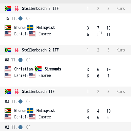
Stellenbosch 3 ITF
1
2
3
Kurs
15.11.
OF
Bhunu
/
Malmqvist
3
7
13
11
Daniel
/
Embree
6
6
11
Stellenbosch 2 ITF
1
2
3
Kurs
08.11.
OF
Christian
/
Simmonds
3
6
10
Daniel
/
Embree
6
0
7
Stellenbosch ITF
1
2
3
Kurs
03.11.
ČF
Bhunu
/
Malmqvist
6
4
10
Daniel
/
Embree
4
6
6
02.11.
OF