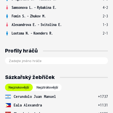
Samsonova L.
-
Rybakina E.
4-2
Fomin S.
-
Zhukov M.
2-3
Alexandrova E.
-
Svitolina E.
1-3
Lootsma N.
-
Koenders R.
2-1
Profily hráčů
Sázkařský žebříček
Nejziskovější
Nejztrátovější
Cerundolo Juan Manuel
+1737
Eala Alexandra
+1131