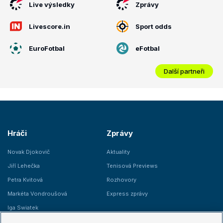
Live výsledky
Zprávy
Livescore.in
Sport odds
EuroFotbal
eFotbal
Další partneři
Hráči
Zprávy
Novak Djokovič
Aktuality
Jiří Lehečka
Tenisová Previews
Petra Kvitová
Rozhovory
Markéta Vondroušová
Express zprávy
Iga Swiatek
Marie Bouzková