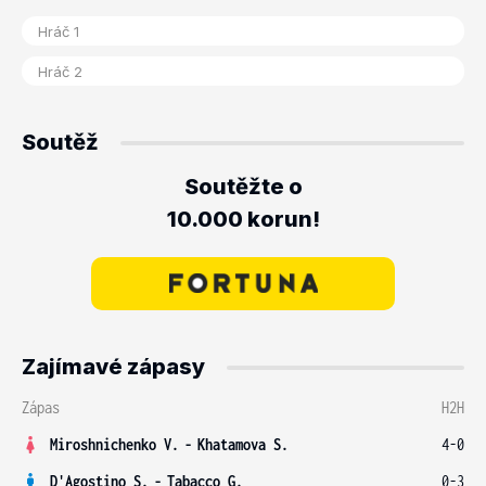
Soutěž
Soutěžte o
10.000 korun!
Zajímavé zápasy
Zápas
H2H
Miroshnichenko V.
-
Khatamova S.
4-0
D'Agostino S.
-
Tabacco G.
0-3