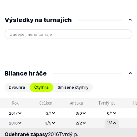
Výsledky na turnajích
Bilance hráče
Dvouhra
Čtyřhra
Smíšené čtyřhry
Rok
Celkem
Antuka
Tvrdý p.
H
2017
3/1
3/0
0/1
1/3
2016
3/5
2/2
Odehrané zápasy
2016
Tvrdý p.