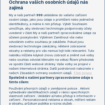
Ochrana vašich osobních údajů nás
Žebříčky
Kalendář turnajů
zajímá
My a naši partneři
999
ukládáme do vašeho zařízení
Žebříček ATP (muži)
Australian Open
osobní údaje, jako jsou údaje o prohlížení nebo jedinečné
Žebříček WTA (ženy)
French Open
identifikátory, a máme k nim přístup. Výběr Souhlasím
umožňuje, aby sledovací technologie podporovaly účely
Sázkařský žebříček
Wimbledon
uvedené v části My a naši partneři zpracováváme údaje za
US Open
účelem poskytování. Výběrem Zamítnout vše nebo
odvoláním svého souhlasu je zakážete. Pokud jsou
Turnaj mistrů
sledovací technologie zakázány, některé zobrazené
Turnaj mistryň
obsahy a reklamy pro vás nemusí být tolik relevantní. Tuto
Aktualní trendy
nabídku můžete kdykoli znovu zobrazit a změnit své volby
nebo souhlas odvolat kliknutím na odkaz Řízení předvoleb
ve spodní části webové stránky. Vaše volby se projeví v
Fotbalové přestupy
našem Internetová stránka. Další podrobnosti naleznete v
Livesport Daily
našich Zásadách ochrany osobních údajů.
Třetí strany
Společně s našimi partnery zpracováváme údaje s
LS Prague Open
tímto cílem:
Používání přesných údajů o zeměpisné poloze . Aktivní
vyhledávání identifikačních údajů v rámci specifických
vlastností zařízení . Ukládání a/nebo přístup k informacím v
Podmínky užití
Nastavení soukromí
zařízení . Personalizovaná reklama a obsah, měření reklam
GDPR a žurnalistika
Reklama
a obsahu, průzkum publika a rozvoj služeb .