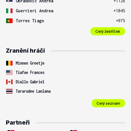
Obradovic Andrea
+1126
Guerrieri Andrea
+1045
Torres Tiago
+975
Celý žebříček
Zranění hráči
Minnen Greetje
Tiafoe Frances
Diallo Gabriel
Tararudee Lanlana
Celý seznam
Partneři