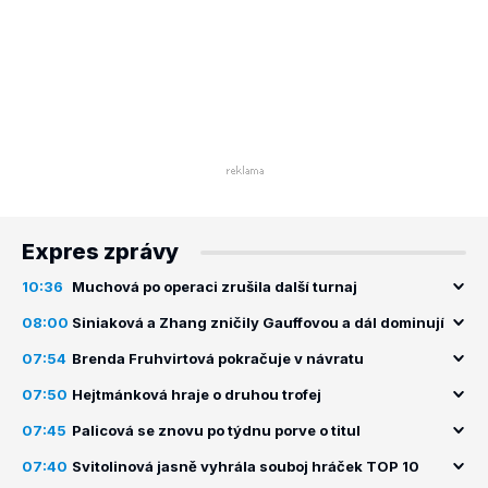
Expres zprávy
10:36
Muchová po operaci zrušila další turnaj
08:00
Siniaková a Zhang zničily Gauffovou a dál dominují
07:54
Brenda Fruhvirtová pokračuje v návratu
07:50
Hejtmánková hraje o druhou trofej
07:45
Palicová se znovu po týdnu porve o titul
07:40
Svitolinová jasně vyhrála souboj hráček TOP 10