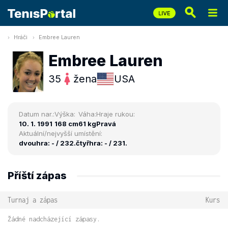
Hráči
Embree Lauren
Embree Lauren
35
žena
USA
Datum nar.:
Výška:
Váha:
Hraje rukou:
10. 1. 1991
168 cm
61 kg
Pravá
Aktuální/nejvyšší umístění:
dvouhra: - / 232.
čtyřhra: - / 231.
Příští zápas
Turnaj a zápas
Kurs
Žádné nadcházející zápasy.