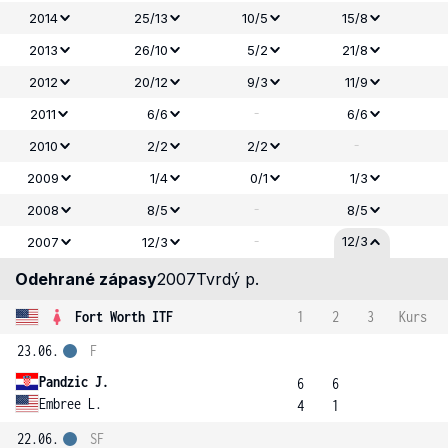
2014
25/13
10/5
15/8
2013
26/10
5/2
21/8
2012
20/12
9/3
11/9
-
2011
6/6
6/6
-
2010
2/2
2/2
2009
1/4
0/1
1/3
-
2008
8/5
8/5
-
12/3
2007
12/3
Odehrané zápasy
2007
Tvrdý p.
Fort Worth ITF
1
2
3
Kurs
23.06.
F
Pandzic J.
6
6
Embree L.
4
1
22.06.
SF