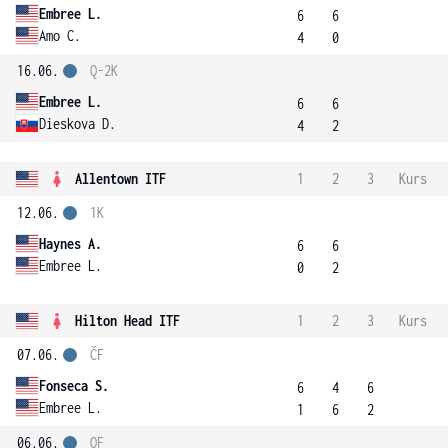
Embree L.
6
6
Amo C.
4
0
16.06.
Q-2K
Embree L.
6
6
Dieskova D.
4
2
Allentown ITF
1
2
3
Kurs
12.06.
1K
Haynes A.
6
6
Embree L.
0
2
Hilton Head ITF
1
2
3
Kurs
07.06.
ČF
Fonseca S.
6
4
6
Embree L.
1
6
2
06.06.
OF