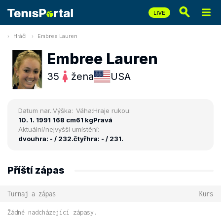
Hráči
Embree Lauren
Embree Lauren
35
žena
USA
Datum nar.:
Výška:
Váha:
Hraje rukou:
10. 1. 1991
168 cm
61 kg
Pravá
Aktuální/nejvyšší umístění:
dvouhra: - / 232.
čtyřhra: - / 231.
Příští zápas
Turnaj a zápas
Kurs
Žádné nadcházející zápasy.