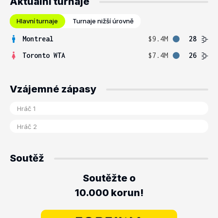
Aktuální turnaje
Hlavní turnaje
Turnaje nižší úrovně
Montreal
$9.4M
28
Toronto WTA
$7.4M
26
Vzájemné zápasy
Soutěž
Soutěžte o
10.000 korun!