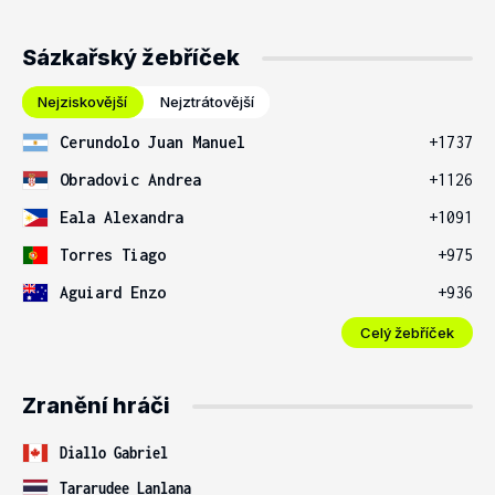
Sázkařský žebříček
Nejziskovější
Nejztrátovější
Cerundolo Juan Manuel
+1737
Obradovic Andrea
+1126
Eala Alexandra
+1091
Torres Tiago
+975
Aguiard Enzo
+936
Celý žebříček
Zranění hráči
Diallo Gabriel
Tararudee Lanlana