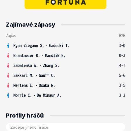
Zajímavé zápasy
Zápas
H2H
Ryan Ziegann S.
-
Gadecki T.
3-0
Brantmeier R.
-
Mandlik E.
0-3
Sabalenka A.
-
Zhang S.
4-1
Sakkari M.
-
Gauff C.
5-6
Mertens E.
-
Osaka N.
3-5
Norrie C.
-
De Minaur A.
3-3
Profily hráčů