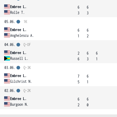
Embree L.
6
6
Rolle T.
3
3
05.06.
1K
Embree L.
6
6
Anghelescu A.
1
2
04.06.
Q-OF
Embree L.
2
6
6
Russell L.
6
3
1
03.06.
Q-3K
Embree L.
7
6
Gilchrist N.
5
1
02.06.
Q-2K
Embree L.
6
6
Burgoon N.
2
0