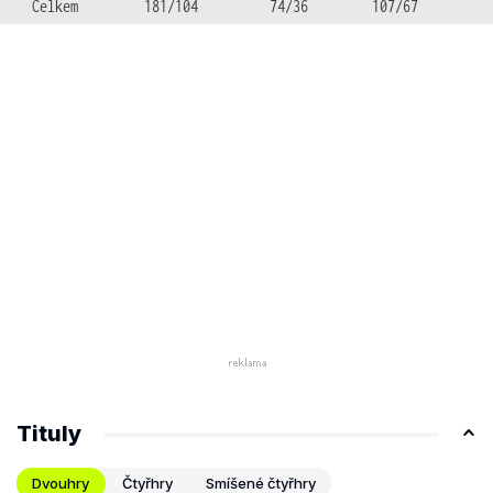
Celkem
181/104
74/36
107/67
Tituly
Dvouhry
Čtyřhry
Smíšené čtyřhry