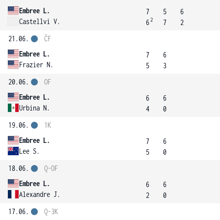
Embree L.
7
5
6
2
Castellvi V.
6
7
2
21.06.
ČF
Embree L.
7
6
Frazier N.
5
3
20.06.
OF
Embree L.
6
6
Urbina N.
4
0
19.06.
1K
Embree L.
7
6
Lee S.
5
0
18.06.
Q-OF
Embree L.
6
6
Alexandre J.
2
0
17.06.
Q-3K