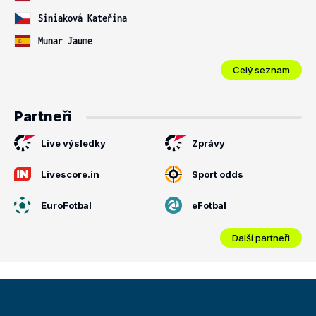
Siniaková Kateřina
Munar Jaume
Celý seznam
Partneři
Live výsledky
Zprávy
Livescore.in
Sport odds
EuroFotbal
eFotbal
Další partneři