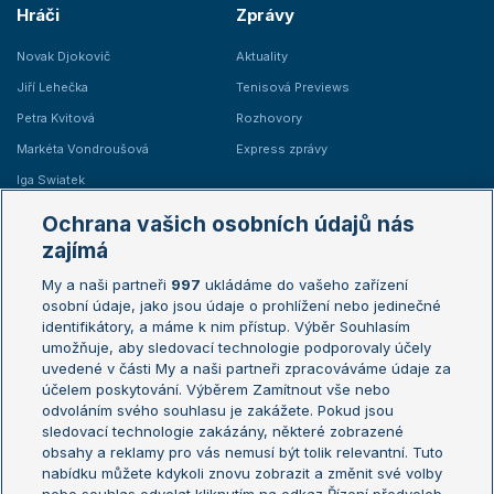
Hráči
Zprávy
Novak Djokovič
Aktuality
Jiří Lehečka
Tenisová Previews
Petra Kvitová
Rozhovory
Markéta Vondroušová
Express zprávy
Iga Swiatek
Marie Bouzková
Ochrana vašich osobních údajů nás
Žebříčky
Kalendář turnajů
zajímá
My a naši partneři
997
ukládáme do vašeho zařízení
Žebříček ATP (muži)
Australian Open
osobní údaje, jako jsou údaje o prohlížení nebo jedinečné
Žebříček WTA (ženy)
French Open
identifikátory, a máme k nim přístup. Výběr Souhlasím
umožňuje, aby sledovací technologie podporovaly účely
Sázkařský žebříček
Wimbledon
uvedené v části My a naši partneři zpracováváme údaje za
US Open
účelem poskytování. Výběrem Zamítnout vše nebo
odvoláním svého souhlasu je zakážete. Pokud jsou
Turnaj mistrů
sledovací technologie zakázány, některé zobrazené
Turnaj mistryň
obsahy a reklamy pro vás nemusí být tolik relevantní. Tuto
Aktualní trendy
nabídku můžete kdykoli znovu zobrazit a změnit své volby