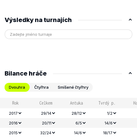
Výsledky na turnajích
Bilance hráče
Dvouhra
Čtyřhra
Smíšené čtyřhry
Rok
Celkem
Antuka
Tvrdý p.
H
2017
29/14
28/12
1/2
2016
20/11
6/5
14/6
2015
32/24
14/6
18/17