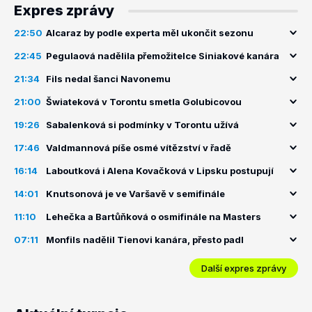
Expres zprávy
22:50
Alcaraz by podle experta měl ukončit sezonu
22:45
Pegulaová nadělila přemožitelce Siniakové kanára
21:34
Fils nedal šanci Navonemu
21:00
Šwiateková v Torontu smetla Golubicovou
19:26
Sabalenková si podmínky v Torontu užívá
17:46
Valdmannová píše osmé vítězství v řadě
16:14
Laboutková i Alena Kovačková v Lipsku postupují
14:01
Knutsonová je ve Varšavě v semifinále
11:10
Lehečka a Bartůňková o osmifinále na Masters
07:11
Monfils nadělil Tienovi kanára, přesto padl
Další expres zprávy