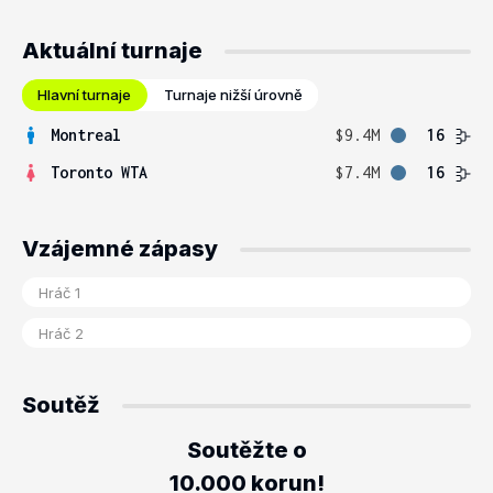
Aktuální turnaje
Hlavní turnaje
Turnaje nižší úrovně
Montreal
$9.4M
16
Toronto WTA
$7.4M
16
Vzájemné zápasy
Soutěž
Soutěžte o
10.000 korun!