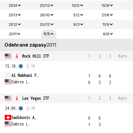
2014
25/13
10/5
15/8
2013
26/10
5/2
21/8
2012
20/12
9/3
11/9
-
6/6
2011
6/6
Odehrané zápasy
2011
Rock Hill ITF
1
2
3
Kurs
15.10.
Q-1K
Al Nabhani F.
1
6
6
Embree L.
6
2
2
Las Vegas ITF
1
2
3
Kurs
24.09.
Q-1K
Sadikovic A.
6
6
Embree L.
1
3