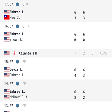
17.07.
Q-OF
Embree L.
6
6
Hsu C.
3
3
16.07.
Q-1K
Embree L.
6
6
Brown L.
0
0
Atlanta ITF
1
2
3
Kurs
15.07.
SF
Davis L.
6
6
Embree L.
4
3
14.07.
ČF
Embree L.
6
6
McDowell A.
2
2
13.07.
OF