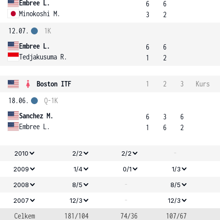
Embree L.
6
6
Minokoshi M.
3
2
12.07.
1K
Embree L.
6
6
Tedjakusuma R.
1
2
Boston ITF
1
2
3
Kurs
18.06.
Q-1K
Sanchez M.
6
3
6
Embree L.
1
6
2
-
2010
2/2
2/2
2009
1/4
0/1
1/3
-
2008
8/5
8/5
-
2007
12/3
12/3
Celkem
181/104
74/36
107/67