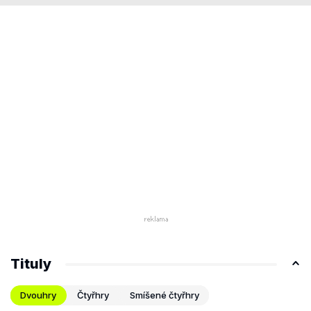
Tituly
Dvouhry
Čtyřhry
Smíšené čtyřhry