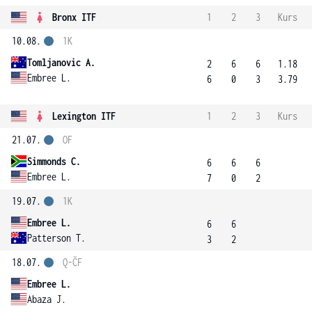
Bronx ITF
1
2
3
Kurs
10.08.
1K
Tomljanovic A.
2
6
6
1.18
Embree L.
6
0
3
3.79
Lexington ITF
1
2
3
Kurs
21.07.
OF
Simmonds C.
6
6
6
Embree L.
7
0
2
19.07.
1K
Embree L.
6
6
Patterson T.
3
2
18.07.
Q-ČF
Embree L.
Abaza J.