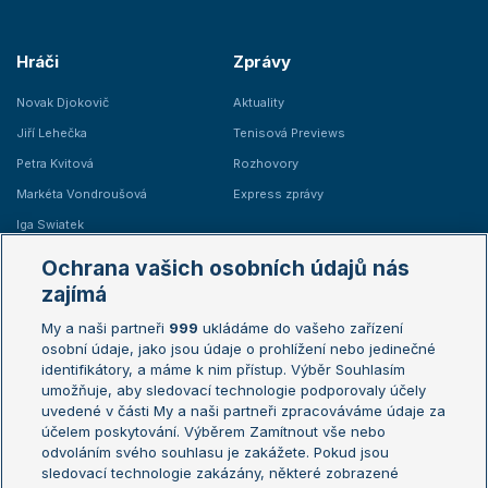
Hráči
Zprávy
Novak Djokovič
Aktuality
Jiří Lehečka
Tenisová Previews
Petra Kvitová
Rozhovory
Markéta Vondroušová
Express zprávy
Iga Swiatek
Marie Bouzková
Ochrana vašich osobních údajů nás
Žebříčky
Kalendář turnajů
zajímá
My a naši partneři
999
ukládáme do vašeho zařízení
Žebříček ATP (muži)
Australian Open
osobní údaje, jako jsou údaje o prohlížení nebo jedinečné
Žebříček WTA (ženy)
French Open
identifikátory, a máme k nim přístup. Výběr Souhlasím
umožňuje, aby sledovací technologie podporovaly účely
Sázkařský žebříček
Wimbledon
uvedené v části My a naši partneři zpracováváme údaje za
US Open
účelem poskytování. Výběrem Zamítnout vše nebo
odvoláním svého souhlasu je zakážete. Pokud jsou
Turnaj mistrů
sledovací technologie zakázány, některé zobrazené
Turnaj mistryň