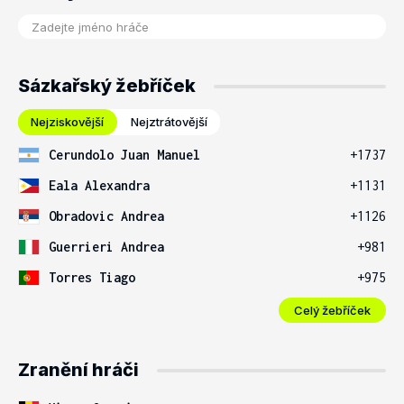
Sázkařský žebříček
Nejziskovější
Nejztrátovější
Cerundolo Juan Manuel
+1737
Eala Alexandra
+1131
Obradovic Andrea
+1126
Guerrieri Andrea
+981
Torres Tiago
+975
Celý žebříček
Zranění hráči