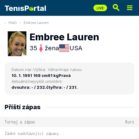
Hráči
Embree Lauren
Embree Lauren
35
žena
USA
Datum nar.:
Výška:
Váha:
Hraje rukou:
10. 1. 1991
168 cm
61 kg
Pravá
Aktuální/nejvyšší umístění:
dvouhra: - / 232.
čtyřhra: - / 231.
Příští zápas
Turnaj a zápas
Kurs
Žádné nadcházející zápasy.