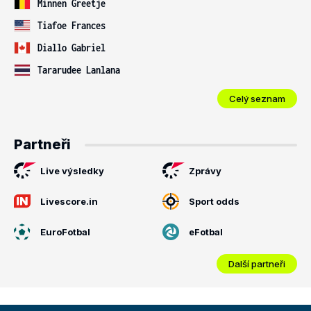
Minnen Greetje
Tiafoe Frances
Diallo Gabriel
Tararudee Lanlana
Celý seznam
Partneři
Live výsledky
Zprávy
Livescore.in
Sport odds
EuroFotbal
eFotbal
Další partneři