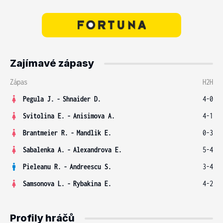
Zajímavé zápasy
Zápas
H2H
Pegula J.
-
Shnaider D.
4-0
Svitolina E.
-
Anisimova A.
4-1
Brantmeier R.
-
Mandlik E.
0-3
Sabalenka A.
-
Alexandrova E.
5-4
Pieleanu R.
-
Andreescu S.
3-4
Samsonova L.
-
Rybakina E.
4-2
Profily hráčů