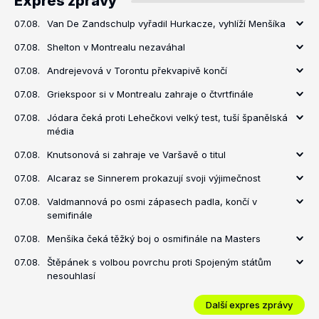
Expres zprávy
07.08.
Van De Zandschulp vyřadil Hurkacze, vyhlíží Menšíka
07.08.
Shelton v Montrealu nezaváhal
07.08.
Andrejevová v Torontu překvapivě končí
07.08.
Griekspoor si v Montrealu zahraje o čtvrtfinále
07.08.
Jódara čeká proti Lehečkovi velký test, tuší španělská
média
07.08.
Knutsonová si zahraje ve Varšavě o titul
07.08.
Alcaraz se Sinnerem prokazují svoji výjimečnost
07.08.
Valdmannová po osmi zápasech padla, končí v
semifinále
07.08.
Menšíka čeká těžký boj o osmifinále na Masters
07.08.
Štěpánek s volbou povrchu proti Spojeným státům
nesouhlasí
Další expres zprávy