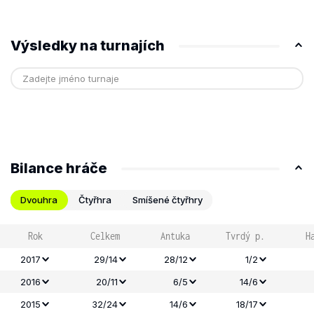
Výsledky na turnajích
Bilance hráče
Dvouhra
Čtyřhra
Smíšené čtyřhry
Rok
Celkem
Antuka
Tvrdý p.
H
2017
29/14
28/12
1/2
2016
20/11
6/5
14/6
2015
32/24
14/6
18/17