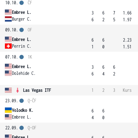
10.10.
ČF
Embree L.
3
6
7
1.66
Burger C.
6
2
5
1.97
09.10.
OF
Embree L.
6
6
2.23
Perrin C.
1
0
1.51
07.10.
1K
Embree L.
3
6
6
Dolehide C.
6
4
2
Las Vegas ITF
1
2
3
Kurs
23.09.
Q-ČF
Volodko K.
6
6
Embree L.
4
0
22.09.
Q-OF
Embree L.
6
6