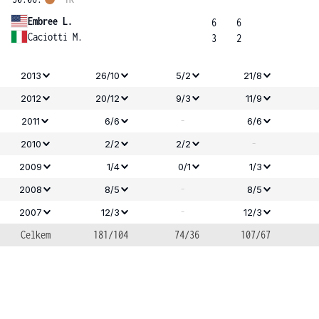
Embree L.
6
6
Caciotti M.
3
2
2013
26/10
5/2
21/8
2012
20/12
9/3
11/9
-
2011
6/6
6/6
-
2010
2/2
2/2
2009
1/4
0/1
1/3
-
2008
8/5
8/5
-
2007
12/3
12/3
Celkem
181/104
74/36
107/67