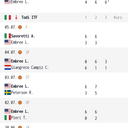
3
Embree L.
4
6
6
Todi ITF
1
2
3
Kurs
05.07.
F
Savoretti A.
6
6
Embree L.
3
3
04.07.
SF
Embree L.
0
6
3
Giangreco Campiz C.
6
1
1
03.07.
ČF
Embree L.
6
7
Peterson R.
3
5
02.07.
OF
Embree L.
6
6
Pieri T.
0
2
30.06.
1K