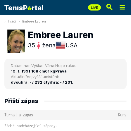
Hráči
Embree Lauren
Embree Lauren
35
žena
USA
Datum nar.:
Výška:
Váha:
Hraje rukou:
10. 1. 1991
168 cm
61 kg
Pravá
Aktuální/nejvyšší umístění:
dvouhra: - / 232.
čtyřhra: - / 231.
Příští zápas
Turnaj a zápas
Kurs
Žádné nadcházející zápasy.