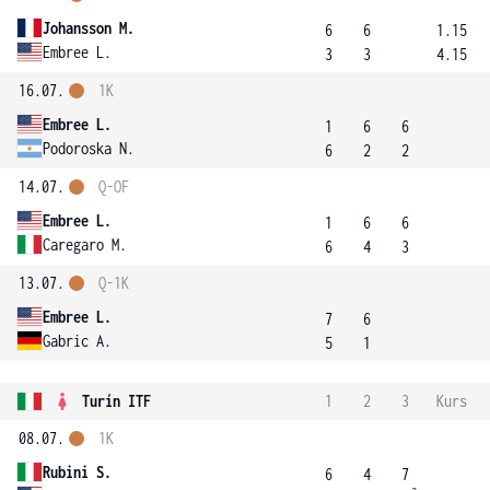
Johansson M.
6
6
1.15
Embree L.
3
3
4.15
16.07.
1K
Embree L.
1
6
6
Podoroska N.
6
2
2
14.07.
Q-OF
Embree L.
1
6
6
Caregaro M.
6
4
3
13.07.
Q-1K
Embree L.
7
6
Gabric A.
5
1
Turín ITF
1
2
3
Kurs
08.07.
1K
Rubini S.
6
4
7