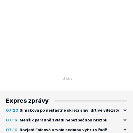
Expres zprávy
07:20
Siniaková po nešťastné skreči slaví drtivé vítězství
07:16
Menšík parádně zvládl nebezpečnou hrozbu
07:10
Rozjetá Ealaová urvala sedmou výhru v řadě