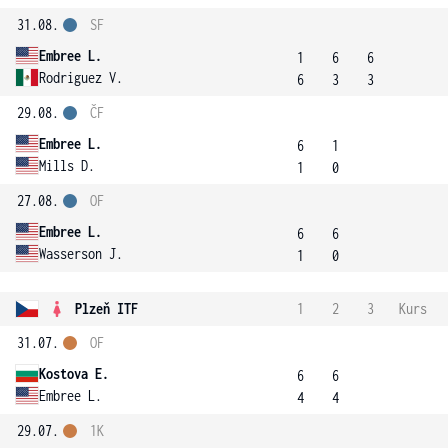
31.08.
SF
Embree L.
1
6
6
Rodriguez V.
6
3
3
29.08.
ČF
Embree L.
6
1
Mills D.
1
0
27.08.
OF
Embree L.
6
6
Wasserson J.
1
0
Plzeň ITF
1
2
3
Kurs
31.07.
OF
Kostova E.
6
6
Embree L.
4
4
29.07.
1K