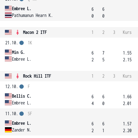
Embree L.
6
6
Pathumanun Hearn K.
0
0
Macon 2 ITF
1
2
3
Kurs
21.10.
1K
Min G.
6
7
1.55
Embree L.
2
5
2.15
Rock Hill ITF
1
2
3
Kurs
12.10.
F
Bellis C.
6
6
1.66
Embree L.
4
0
2.01
11.10.
SF
Embree L.
6
6
1.57
Zander N.
2
1
2.20