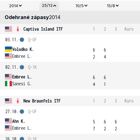
25/13
2014
10/5
15/8
Odehrané zápasy
2014
Captiva Island ITF
1
2
3
Kurs
03.11.
Q-OF
Volodko K.
6
6
Embree L.
2
4
02.11.
Q-1K
Embree L.
6
6
Sanesi G.
4
1
New Braunfels ITF
1
2
3
Kurs
27.10.
Q-OF
Ahn K.
5
6
6
Embree L.
7
2
2
26.10.
Q-1K