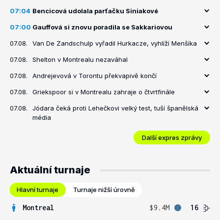
07:04
Bencicová udolala parťačku Siniakové
07:00
Gauffová si znovu poradila se Sakkariovou
07.08.
Van De Zandschulp vyřadil Hurkacze, vyhlíží Menšíka
07.08.
Shelton v Montrealu nezaváhal
07.08.
Andrejevová v Torontu překvapivě končí
07.08.
Griekspoor si v Montrealu zahraje o čtvrtfinále
07.08.
Jódara čeká proti Lehečkovi velký test, tuší španělská
média
Další expres zprávy
Aktuální turnaje
Hlavní turnaje
Turnaje nižší úrovně
Montreal
$9.4M
16