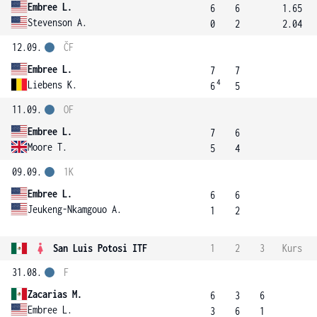
Embree L.
6
6
1.65
Stevenson A.
0
2
2.04
12.09.
ČF
Embree L.
7
7
4
Liebens K.
6
5
11.09.
OF
Embree L.
7
6
Moore T.
5
4
09.09.
1K
Embree L.
6
6
Jeukeng-Nkamgouo A.
1
2
San Luis Potosi ITF
1
2
3
Kurs
31.08.
F
Zacarias M.
6
3
6
Embree L.
3
6
1