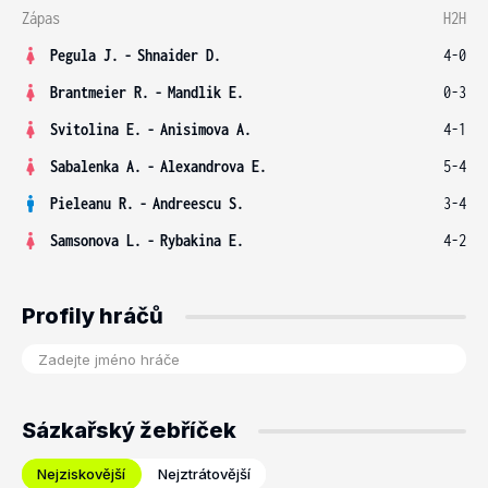
Zápas
H2H
Pegula J.
-
Shnaider D.
4-0
Brantmeier R.
-
Mandlik E.
0-3
Svitolina E.
-
Anisimova A.
4-1
Sabalenka A.
-
Alexandrova E.
5-4
Pieleanu R.
-
Andreescu S.
3-4
Samsonova L.
-
Rybakina E.
4-2
Profily hráčů
Sázkařský žebříček
Nejziskovější
Nejztrátovější