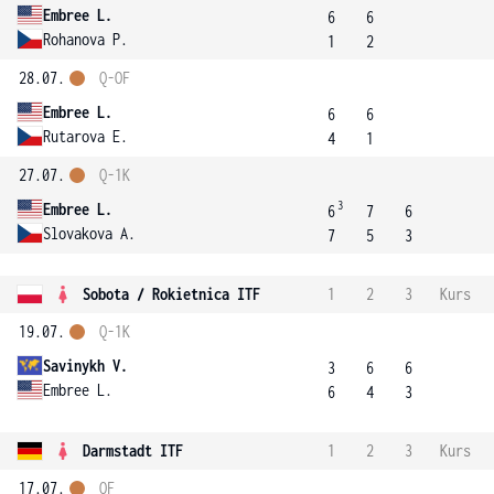
Embree L.
6
6
Rohanova P.
1
2
28.07.
Q-OF
Embree L.
6
6
Rutarova E.
4
1
27.07.
Q-1K
3
Embree L.
6
7
6
Slovakova A.
7
5
3
Sobota / Rokietnica ITF
1
2
3
Kurs
19.07.
Q-1K
Savinykh V.
3
6
6
Embree L.
6
4
3
Darmstadt ITF
1
2
3
Kurs
17.07.
OF