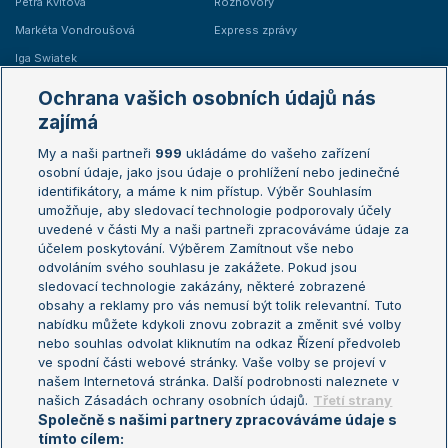
Petra Kvitová
Rozhovory
Markéta Vondroušová
Express zprávy
Iga Swiatek
Marie Bouzková
Ochrana vašich osobních údajů nás
Žebříčky
Kalendář turnajů
zajímá
My a naši partneři
999
ukládáme do vašeho zařízení
Žebříček ATP (muži)
Australian Open
osobní údaje, jako jsou údaje o prohlížení nebo jedinečné
Žebříček WTA (ženy)
French Open
identifikátory, a máme k nim přístup. Výběr Souhlasím
umožňuje, aby sledovací technologie podporovaly účely
Sázkařský žebříček
Wimbledon
uvedené v části My a naši partneři zpracováváme údaje za
US Open
účelem poskytování. Výběrem Zamítnout vše nebo
odvoláním svého souhlasu je zakážete. Pokud jsou
Turnaj mistrů
sledovací technologie zakázány, některé zobrazené
Turnaj mistryň
obsahy a reklamy pro vás nemusí být tolik relevantní. Tuto
Aktualní trendy
nabídku můžete kdykoli znovu zobrazit a změnit své volby
nebo souhlas odvolat kliknutím na odkaz Řízení předvoleb
ve spodní části webové stránky. Vaše volby se projeví v
Fotbalové přestupy
našem Internetová stránka. Další podrobnosti naleznete v
Livesport Daily
našich Zásadách ochrany osobních údajů.
Třetí strany
Společně s našimi partnery zpracováváme údaje s
LS Prague Open
tímto cílem: