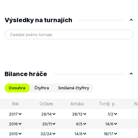
Výsledky na turnajích
Bilance hráče
Dvouhra
Čtyřhra
Smíšené čtyřhry
Rok
Celkem
Antuka
Tvrdý p.
H
2017
29/14
28/12
1/2
2016
20/11
6/5
14/6
2015
32/24
14/6
18/17