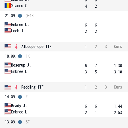
Stancu C.
4
2
21.09.
Q-1K
Embree L.
6
6
Loeb J.
2
2
Albuquerque ITF
1
2
3
Kurs
18.09.
1K
Boserup J.
6
7
1.30
Embree L.
3
5
3.10
Redding ITF
1
2
3
Kurs
14.09.
F
Brady J.
6
6
1.44
Embree L.
2
1
2.53
13.09.
SF