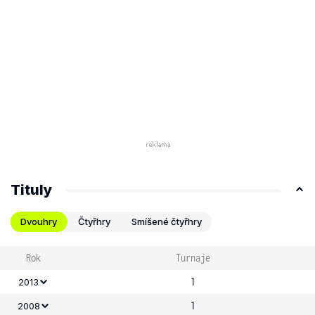
Tituly
Dvouhry
Čtyřhry
Smíšené čtyřhry
Rok
Turnaje
1
2013
1
2008