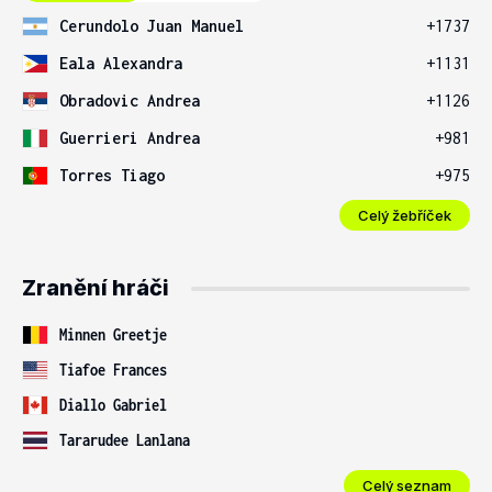
Cerundolo Juan Manuel
+1737
Eala Alexandra
+1131
Obradovic Andrea
+1126
Guerrieri Andrea
+981
Torres Tiago
+975
Celý žebříček
Zranění hráči
Minnen Greetje
Tiafoe Frances
Diallo Gabriel
Tararudee Lanlana
Celý seznam