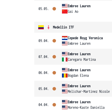
Embree Lauren
05.05.
Gai Ao
Medellín ITF
Cepede Royg Veronica
09.04.
Embree Lauren
Embree Lauren
07.04.
Caregaro Martina
Embree Lauren
06.04.
Bogdan Elena
Embree Lauren
05.04.
Melichar-Martinez Nicole
Embree Lauren
04.04.
Moreno-Kaste Daniella