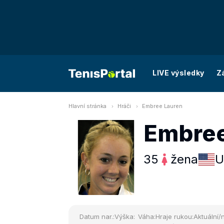
LIVE výsledky
Z
Hlavní stránka
Hráči
Embree Lauren
Embree
35
žena
U
Datum nar.:
Výška:
Váha:
Hraje rukou:
Aktuální/n