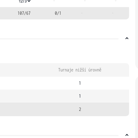
-
-
-
12/3
107/67
0/1
-
-
Turnaje nižší úrovně
1
1
2