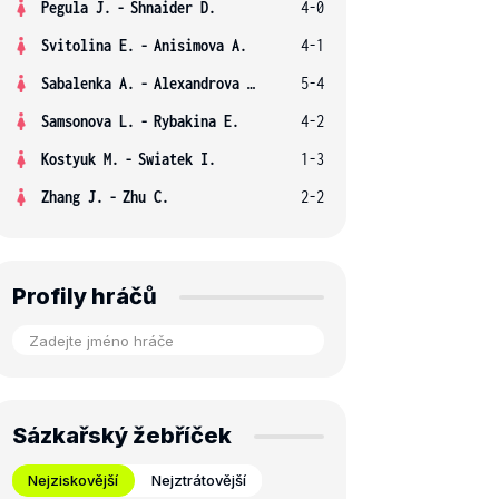
Pegula J.
-
Shnaider D.
4-0
Svitolina E.
-
Anisimova A.
4-1
Sabalenka A.
-
Alexandrova E.
5-4
Samsonova L.
-
Rybakina E.
4-2
Kostyuk M.
-
Swiatek I.
1-3
Zhang J.
-
Zhu C.
2-2
Profily hráčů
Sázkařský žebříček
Nejziskovější
Nejztrátovější