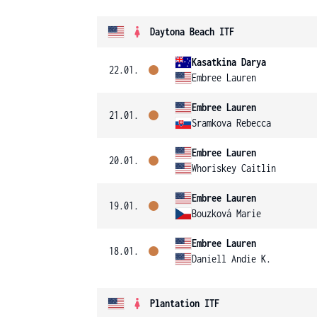
Daytona Beach ITF
Kasatkina Darya
22.01.
Embree Lauren
Embree Lauren
21.01.
Sramkova Rebecca
Embree Lauren
20.01.
Whoriskey Caitlin
Embree Lauren
19.01.
Bouzková Marie
Embree Lauren
18.01.
Daniell Andie K.
Plantation ITF