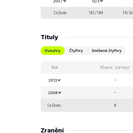
-
2007
12/3
Celkem
181/104
74/36
Tituly
Dvouhry
Čtyřhry
Smíšené čtyřhry
Rok
Hlavní turnaje
-
2013
-
2008
Celkem:
0
Zranění