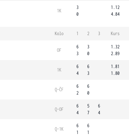
3
1.12
1K
0
4.84
Kolo
1
2
3
Kurs
6
3
1.32
OF
3
0
2.89
6
6
1.81
1K
4
3
1.80
6
6
Q-ČF
2
0
6
5
6
Q-OF
4
7
4
6
6
Q-1K
1
1