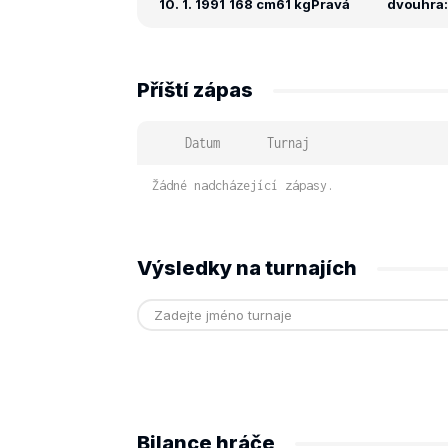
10. 1. 1991
168 cm
61 kg
Pravá
dvouhra: 
Příští zápas
Datum
Turnaj
Žádné nadcházející zápasy.
Výsledky na turnajích
Bilance hráče