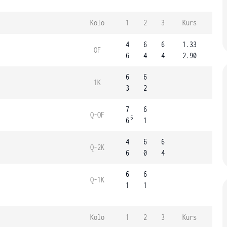
Kolo
1
2
3
Kurs
4
6
6
1.33
OF
6
4
4
2.90
6
6
1K
3
2
7
6
Q-OF
5
6
1
4
6
6
Q-2K
6
0
4
6
6
Q-1K
1
1
Kolo
1
2
3
Kurs