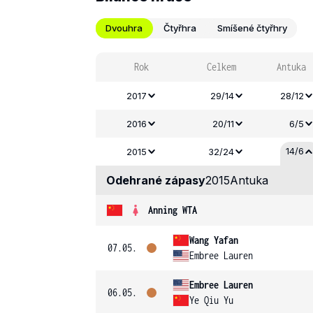
Dvouhra
Čtyřhra
Smíšené čtyřhry
Rok
Celkem
Antuka
2017
29/14
28/12
2016
20/11
6/5
14/6
2015
32/24
Odehrané zápasy
2015
Antuka
Anning WTA
Wang Yafan
07.05.
Embree Lauren
Embree Lauren
06.05.
Ye Qiu Yu