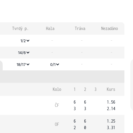
Tvrdý p.
Hala
Tráva
Nezadáno
-
-
-
1/2
-
-
-
14/6
-
-
18/17
0/1
Kolo
1
2
3
Kurs
6
6
1.56
ČF
3
3
2.14
6
6
1.25
OF
2
0
3.31