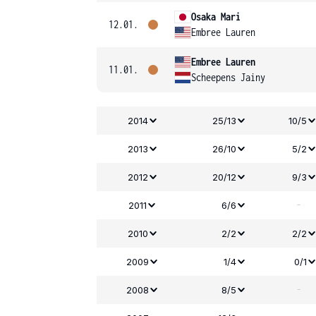
Osaka Mari
12.01.
Embree Lauren
Embree Lauren
11.01.
Scheepens Jainy
2014
25/13
10/5
2013
26/10
5/2
2012
20/12
9/3
-
2011
6/6
2010
2/2
2/2
2009
1/4
0/1
-
2008
8/5