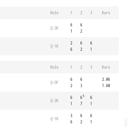
Kolo
1
2
3
Kurs
6
6
Q-2K
1
2
2
6
6
Q-1K
6
2
1
Kolo
1
2
3
Kurs
6
6
2.06
Q-OF
2
3
1.60
5
6
6
6
Q-2K
1
7
1
3
6
6
Q-1K
6
2
1