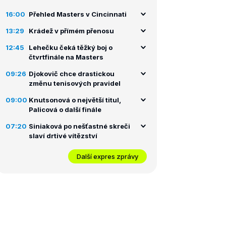
16:00
Přehled Masters v Cincinnati
13:29
Krádež v přímém přenosu
12:45
Lehečku čeká těžký boj o
čtvrtfinále na Masters
09:26
Djokovič chce drastickou
změnu tenisových pravidel
09:00
Knutsonová o největší titul,
Palicová o další finále
07:20
Siniaková po nešťastné skreči
slaví drtivé vítězství
Další expres zprávy