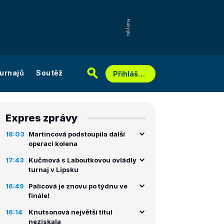
urnajů
Soutěž
Přihlášení
Expres zprávy
18:03
Martincová podstoupila další
operaci kolena
17:43
Kučmová s Laboutkovou ovládly
turnaj v Lipsku
16:49
Palicová je znovu po týdnu ve
finále!
16:14
Knutsonová největší titul
nezískala