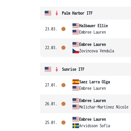
Palm Harbor ITF
Halbauer Ellie
23.03.
Embree Lauren
Embree Lauren
22.03.
Zovincova Vendula
Sunrise ITF
Saez Larra Olga
27.01.
Embree Lauren
Embree Lauren
26.01.
Melichar-Martinez Nicole
Embree Lauren
25.01.
Arvidsson Sofia