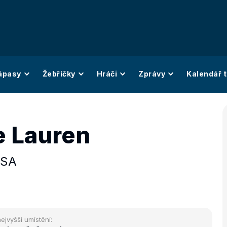
ápasy
Žebříčky
Hráči
Zprávy
Kalendář t
 Lauren
SA
ejvyšší umístění: