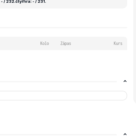
- / 232.
čtyřhra: - / 231.
Kolo
Zápas
Kurs