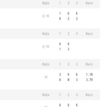
Kolo
1
2
3
Kurs
1
6
6
Q-1K
6
2
2
Kolo
1
2
3
Kurs
6
6
Q-1K
1
3
Kolo
1
2
3
Kurs
2
6
6
1.18
1K
6
0
3
3.79
Kolo
1
2
3
Kurs
6
6
6