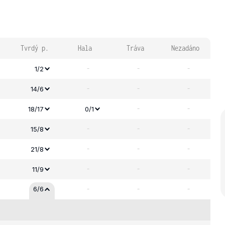
Tvrdý p.
Hala
Tráva
Nezadáno
-
-
-
1/2
-
-
-
14/6
-
-
18/17
0/1
-
-
-
15/8
-
-
-
21/8
-
-
-
11/9
-
-
-
6/6