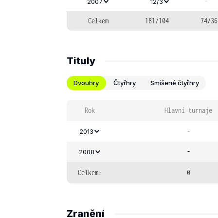
-
2007
12/3
Celkem
181/104
74/36
Tituly
Dvouhry
Čtyřhry
Smíšené čtyřhry
Rok
Hlavní turnaje
-
2013
-
2008
Celkem:
0
Zranění