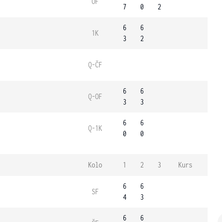
OF
7
0
2
6
6
1K
3
2
Q-ČF
6
6
Q-OF
3
3
6
6
Q-1K
0
0
Kolo
1
2
3
Kurs
6
6
SF
4
3
6
6