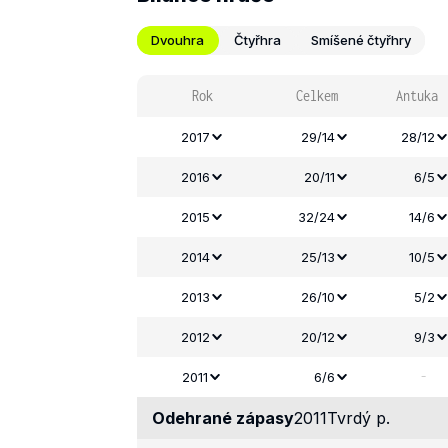
Dvouhra
Čtyřhra
Smíšené čtyřhry
Rok
Celkem
Antuka
2017
29/14
28/12
2016
20/11
6/5
2015
32/24
14/6
2014
25/13
10/5
2013
26/10
5/2
2012
20/12
9/3
-
2011
6/6
Odehrané zápasy
2011
Tvrdý p.