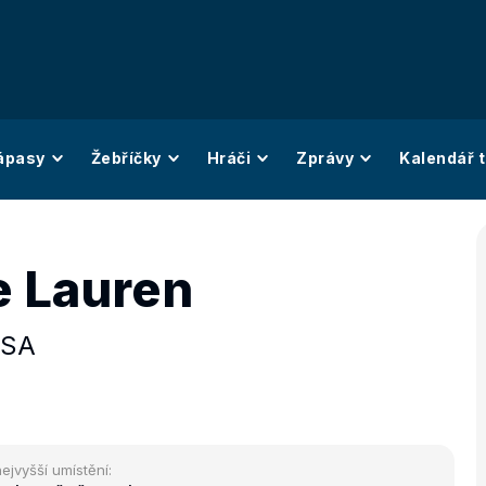
ápasy
Žebříčky
Hráči
Zprávy
Kalendář t
 Lauren
SA
ejvyšší umístění: