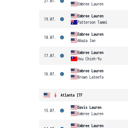
21.07.
Embree Lauren
Embree Lauren
19.07.
Patterson Tammi
Embree Lauren
18.07.
Abaza Jan
Embree Lauren
17.07.
Hsu Chieh-Yu
Embree Lauren
16.07.
Brown Lateefa
Atlanta ITF
Davis Lauren
15.07.
Embree Lauren
Embree Lauren