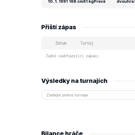
10. 1. 1991
168 cm
61 kg
Pravá
dvouhra: 
Příští zápas
Datum
Turnaj
Žádné nadcházející zápasy.
Výsledky na turnajích
Bilance hráče