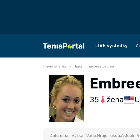
LIVE výsledky
Z
Hlavní stránka
Hráči
Embree Lauren
Embree
35
žena
U
Datum nar.:
Výška:
Váha:
Hraje rukou:
Aktuální/n