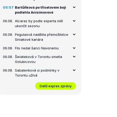
05:57
Bartůňková po třísetovém boji
podlehla Anisimovové
06.08.
Alcaraz by podle experta měl
ukončit sezonu
06.08.
Pegulaová nadělila přemožitelce
Siniakové kanára
06.08.
Fils nedal šanci Navonemu
06.08.
Šwiateková v Torontu smetla
Golubicovou
06.08.
Sabalenková si podmínky v
Torontu užívá
Další expres zprávy