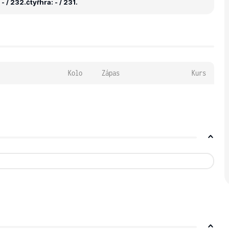
- / 232.
čtyřhra: - / 231.
Kolo
Zápas
Kurs