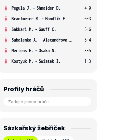
Pegula J.
-
Shnaider D.
4-0
Brantmeier R.
-
Mandlik E.
0-3
Sakkari M.
-
Gauff C.
5-6
Sabalenka A.
-
Alexandrova E.
5-4
Mertens E.
-
Osaka N.
3-5
Kostyuk M.
-
Swiatek I.
1-3
Profily hráčů
Sázkařský žebříček