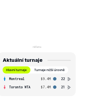
Aktuální turnaje
Hlavní turnaje
Turnaje nižší úrovně
Montreal
$9.4M
22
Toronto WTA
$7.4M
21