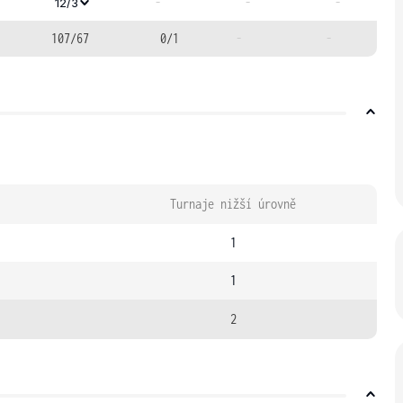
-
-
-
12/3
107/67
0/1
-
-
Turnaje nižší úrovně
1
1
2