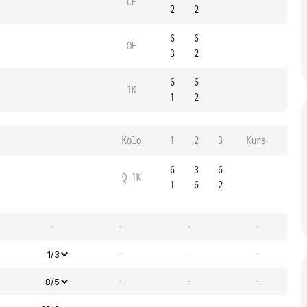
ČF
2
2
6
6
OF
3
2
6
6
1K
1
2
Kolo
1
2
3
Kurs
6
3
6
Q-1K
1
6
2
-
-
-
-
-
-
-
1/3
-
-
-
8/5