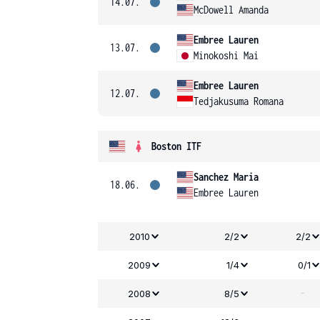
14.07.
McDowell Amanda
Embree Lauren
13.07.
Minokoshi Mai
Embree Lauren
12.07.
Tedjakusuma Romana
Boston ITF
Sanchez Maria
18.06.
Embree Lauren
2010
2/2
2/2
2009
1/4
0/1
-
2008
8/5