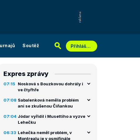
urnajů
Soutěž
Přihlášení
Expres zprávy
07:15
Nosková s Bouzkovou dohrály i
ve čtyřhře
07:08
Sabalenková neměla problém
ani se zkušenou Číňankou
07:04
Jódar vyřídil i Musettiho a vyzve
Lehečku
06:33
Lehečka neměl problém, v
Montrealu je v osmifinále