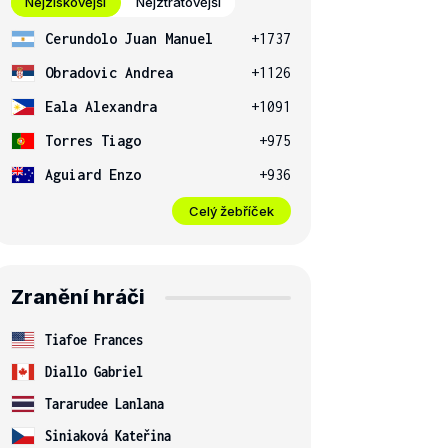
Nejziskovější
Nejztrátovější
Cerundolo Juan Manuel
+1737
Obradovic Andrea
+1126
Eala Alexandra
+1091
Torres Tiago
+975
Aguiard Enzo
+936
Celý žebříček
Zranění hráči
Tiafoe Frances
Diallo Gabriel
Tararudee Lanlana
Siniaková Kateřina