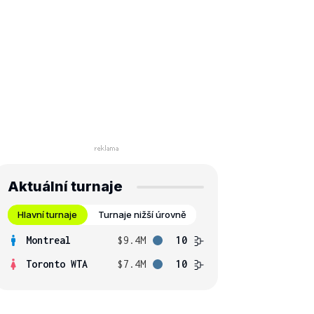
Aktuální turnaje
Hlavní turnaje
Turnaje nižší úrovně
Montreal
$9.4M
10
Toronto WTA
$7.4M
10