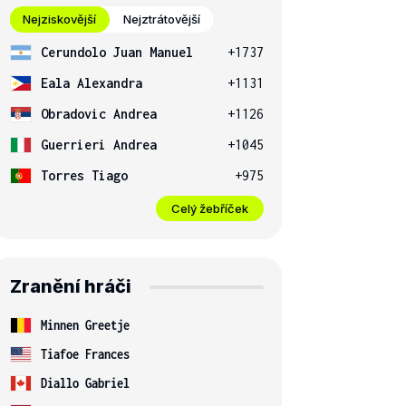
Nejziskovější
Nejztrátovější
Cerundolo Juan Manuel
+1737
Eala Alexandra
+1131
Obradovic Andrea
+1126
Guerrieri Andrea
+1045
Torres Tiago
+975
Celý žebříček
Zranění hráči
Minnen Greetje
Tiafoe Frances
Diallo Gabriel