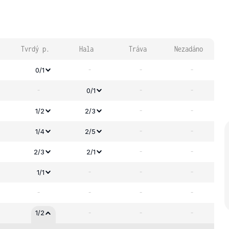
Tvrdý p.
Hala
Tráva
Nezadáno
-
-
-
0/1
-
-
-
0/1
-
-
1/2
2/3
-
-
1/4
2/5
-
-
2/3
2/1
-
-
-
1/1
-
-
-
-
-
-
-
1/2