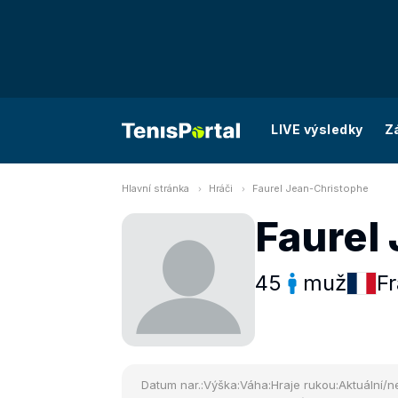
LIVE výsledky
Z
Hlavní stránka
Hráči
Faurel Jean-Christophe
Faurel
45
muž
Fr
Datum nar.:
Výška:
Váha:
Hraje rukou:
Aktuální/ne