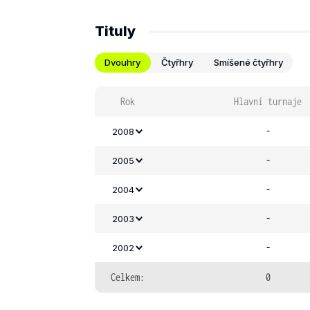
Tituly
Dvouhry
Čtyřhry
Smíšené čtyřhry
Rok
Hlavní turnaje
-
2008
-
2005
-
2004
-
2003
-
2002
Celkem:
0