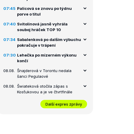
07:45
Palicová se znovu po týdnu
porve o titul
07:40
Svitolinová jasně vyhrála
souboj hráček TOP 10
07:34
Sabalenková po dalším výbuchu
pokračuje v trápení
07:30
Lehečka po mizerném výkonu
končí
08.08.
Šnajderová v Torontu nedala
šanci Pegulaové
08.08.
Šwiateková otočila zápas s
Kosťukovou a je ve čtvrtfinále
Další expres zprávy