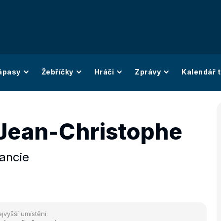
ápasy
Žebříčky
Hráči
Zprávy
Kalendář t
 Jean-Christophe
ancie
jvyšší umístění: