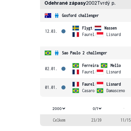
Odehrané zápasy
2002
Tvrdý p.
Gosford challenger
Flygt
/
Wassen
12.03.
Faurel
/
Lisnard
Sao Paulo 2 challenger
Ferreira
/
Mello
02.01.
Faurel
/
Lisnard
Faurel
/
Lisnard
01.01.
Casaro
/
Damasceno
-
2000
0/1
Celkem
23/39
11/15