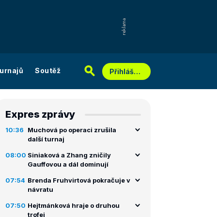
urnajů
Soutěž
Přihlášení
Expres zprávy
10:36
Muchová po operaci zrušila
další turnaj
08:00
Siniaková a Zhang zničily
Gauffovou a dál dominují
07:54
Brenda Fruhvirtová pokračuje v
návratu
07:50
Hejtmánková hraje o druhou
trofej