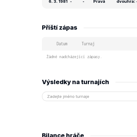
6. 3. 1981
-
-
Pravá
dvouhra: -
Příští zápas
Datum
Turnaj
Žádné nadcházející zápasy.
Výsledky na turnajích
Bilance hráče