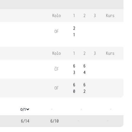
Kolo
1
2
3
Kurs
2
OF
1
Kolo
1
2
3
Kurs
6
6
ČF
3
4
6
6
OF
0
2
-
-
-
0/1
6/14
6/10
-
-