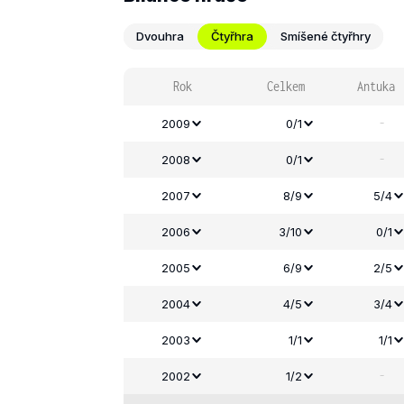
Dvouhra
Čtyřhra
Smíšené čtyřhry
Rok
Celkem
Antuka
-
2009
0/1
-
2008
0/1
2007
8/9
5/4
2006
3/10
0/1
2005
6/9
2/5
2004
4/5
3/4
2003
1/1
1/1
-
2002
1/2