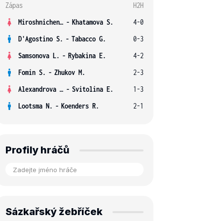
Zápas
H2H
Miroshnichenko V.
-
Khatamova S.
4-0
D'Agostino S.
-
Tabacco G.
0-3
Samsonova L.
-
Rybakina E.
4-2
Fomin S.
-
Zhukov M.
2-3
Alexandrova E.
-
Svitolina E.
1-3
Lootsma N.
-
Koenders R.
2-1
Profily hráčů
Sázkařský žebříček