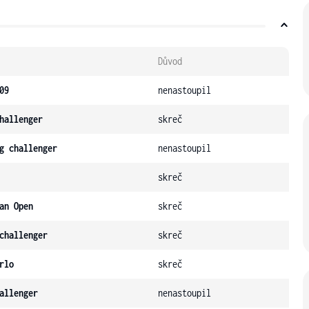
Důvod
09
nenastoupil
hallenger
skreč
g challenger
nenastoupil
skreč
an Open
skreč
challenger
skreč
rlo
skreč
allenger
nenastoupil