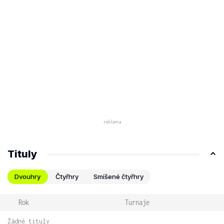
Tituly
Dvouhry
Čtyřhry
Smíšené čtyřhry
Rok
Turnaje
Žádné tituly