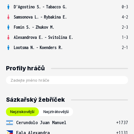
D'Agostino S.
-
Tabacco G.
0-3
Samsonova L.
-
Rybakina E.
4-2
Fomin S.
-
Zhukov M.
2-3
Alexandrova E.
-
Svitolina E.
1-3
Lootsma N.
-
Koenders R.
2-1
Profily hráčů
Sázkařský žebříček
Nejziskovější
Nejztrátovější
Cerundolo Juan Manuel
+1737
Eala Alexandra
+1131