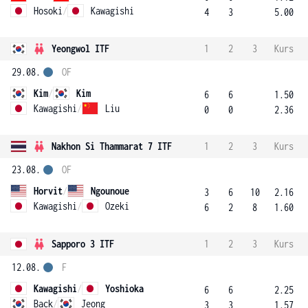
Hosoki
/
Kawagishi
4
3
5.00
Yeongwol ITF
1
2
3
Kurs
29.08.
OF
Kim
/
Kim
6
6
1.50
Kawagishi
/
Liu
0
0
2.36
Nakhon Si Thammarat 7 ITF
1
2
3
Kurs
23.08.
OF
Horvit
/
Ngounoue
3
6
10
2.16
Kawagishi
/
Ozeki
6
2
8
1.60
Sapporo 3 ITF
1
2
3
Kurs
12.08.
F
Kawagishi
/
Yoshioka
6
6
2.25
Back
/
Jeong
3
3
1.57