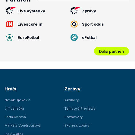
Live výsledky
Zprávy
Livescore.in
Sport odds
EuroFotbal
eFotbal
Další partneři
Hráči
Zprávy
Novak Djokovič
Aktuality
Jiří Lehečka
Tenisová Previews
Petra Kvitová
Rozhovory
Markéta Vondroušová
Express zprávy
Iga Swiatek