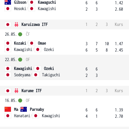
Gibson
/
Kawaguchi
6
6
1.42
Hosoki
/
Kawagishi
2
3
2.60
Karuizawa ITF
1
2
3
Kurs
26.05.
ČF
Kozaki
/
Omae
3
7
10
1.47
Kawagishi
/
Ozeki
6
5
8
2.45
22.05.
OF
Kawagishi
/
Ozeki
6
6
Sodeyama
/
Takiguchi
2
3
Kurume ITF
1
2
3
Kurs
16.05.
OF
Ma
/
Parnaby
6
6
1.39
Hanatani
/
Kawagishi
4
1
2.70