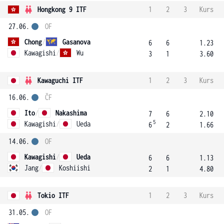
Hongkong 9 ITF
1
2
3
Kurs
27.06.
OF
Chong
/
Gasanova
6
6
1.23
Kawagishi
/
Wu
3
1
3.60
Kawaguchi ITF
1
2
3
Kurs
16.06.
ČF
Ito
/
Nakashima
7
6
2.10
5
Kawagishi
/
Ueda
6
2
1.66
14.06.
OF
Kawagishi
/
Ueda
6
6
1.13
Jang
/
Koshiishi
2
1
4.80
Tokio ITF
1
2
3
Kurs
31.05.
OF