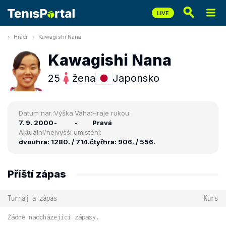
Hráči
Kawagishi Nana
Kawagishi Nana
25
žena
Japonsko
Datum nar.:
Výška:
Váha:
Hraje rukou:
7. 9. 2000
-
-
Pravá
Aktuální/nejvyšší umístění:
dvouhra: 1280. / 714.
čtyřhra: 906. / 556.
Příští zápas
Turnaj a zápas
Kurs
Žádné nadcházející zápasy.