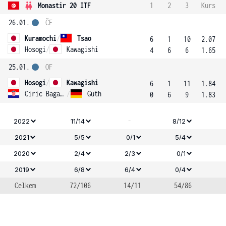
Monastir 20 ITF
1
2
3
Kurs
26.01.
ČF
Kuramochi
/
Tsao
6
1
10
2.07
Hosogi
/
Kawagishi
4
6
6
1.65
25.01.
OF
Hosogi
/
Kawagishi
6
1
11
1.84
Ciric Bagaric
/
Guth
0
6
9
1.83
-
2022
11/14
8/12
2021
5/5
0/1
5/4
2020
2/4
2/3
0/1
2019
6/8
6/4
0/4
Celkem
72/106
14/11
54/86