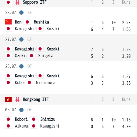
Sapporo ITF
1
2
3
Kurs
28.07.
SF
Han
/
Mushika
1
6
10
2.23
Kawagishi
/
Kozaki
6
4
7
1.56
27.07.
ČF
Kawagishi
/
Kozaki
7
6
1.28
Ozeki
/
Shigeta
5
2
3.20
25.07.
OF
Kawagishi
/
Kozaki
6
6
1.27
Kubo
/
Nishimura
3
3
3.35
Hongkong ITF
1
2
3
Kurs
05.07.
OF
Kobori
/
Shimizu
6
1
10
1.16
Aikawa
/
Kawagishi
0
6
7
4.30