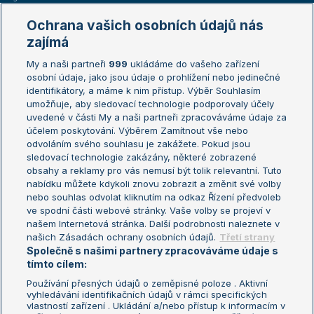
Marie Bouzková
Ochrana vašich osobních údajů nás
Žebříčky
Kalendář turnajů
zajímá
My a naši partneři
999
ukládáme do vašeho zařízení
Žebříček ATP (muži)
Australian Open
osobní údaje, jako jsou údaje o prohlížení nebo jedinečné
Žebříček WTA (ženy)
French Open
identifikátory, a máme k nim přístup. Výběr Souhlasím
umožňuje, aby sledovací technologie podporovaly účely
Sázkařský žebříček
Wimbledon
uvedené v části My a naši partneři zpracováváme údaje za
US Open
účelem poskytování. Výběrem Zamítnout vše nebo
odvoláním svého souhlasu je zakážete. Pokud jsou
Turnaj mistrů
sledovací technologie zakázány, některé zobrazené
Turnaj mistryň
obsahy a reklamy pro vás nemusí být tolik relevantní. Tuto
Aktualní trendy
nabídku můžete kdykoli znovu zobrazit a změnit své volby
nebo souhlas odvolat kliknutím na odkaz Řízení předvoleb
ve spodní části webové stránky. Vaše volby se projeví v
Fotbalové přestupy
našem Internetová stránka. Další podrobnosti naleznete v
Livesport Daily
našich Zásadách ochrany osobních údajů.
Třetí strany
Společně s našimi partnery zpracováváme údaje s
LS Prague Open
tímto cílem:
Používání přesných údajů o zeměpisné poloze . Aktivní
vyhledávání identifikačních údajů v rámci specifických
vlastností zařízení . Ukládání a/nebo přístup k informacím v
Podmínky užití
Nastavení soukromí