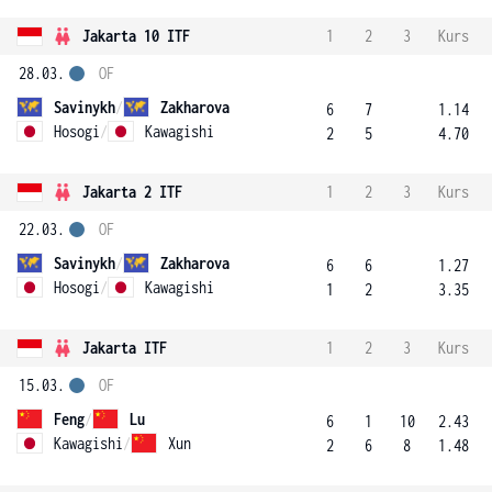
Jakarta 10 ITF
1
2
3
Kurs
28.03.
OF
Savinykh
/
Zakharova
6
7
1.14
Hosogi
/
Kawagishi
2
5
4.70
Jakarta 2 ITF
1
2
3
Kurs
22.03.
OF
Savinykh
/
Zakharova
6
6
1.27
Hosogi
/
Kawagishi
1
2
3.35
Jakarta ITF
1
2
3
Kurs
15.03.
OF
Feng
/
Lu
6
1
10
2.43
Kawagishi
/
Xun
2
6
8
1.48