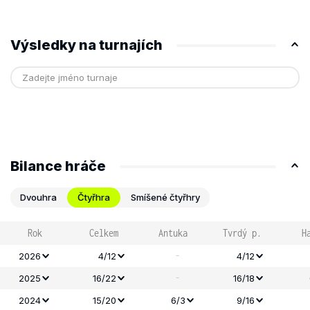
Výsledky na turnajích
Bilance hráče
Dvouhra
Čtyřhra
Smíšené čtyřhry
Rok
Celkem
Antuka
Tvrdý p.
H
-
2026
4/12
4/12
-
2025
16/22
16/18
2024
15/20
6/3
9/16