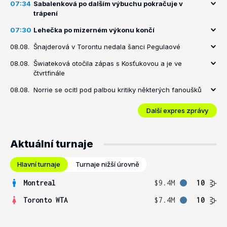
07:34
Sabalenková po dalším výbuchu pokračuje v
trápení
07:30
Lehečka po mizerném výkonu končí
08.08.
Šnajderová v Torontu nedala šanci Pegulaové
08.08.
Šwiateková otočila zápas s Kosťukovou a je ve
čtvrtfinále
08.08.
Norrie se ocitl pod palbou kritiky některých fanoušků
Další expres zprávy
Aktuální turnaje
Hlavní turnaje
Turnaje nižší úrovně
Montreal
$9.4M
10
Toronto WTA
$7.4M
10