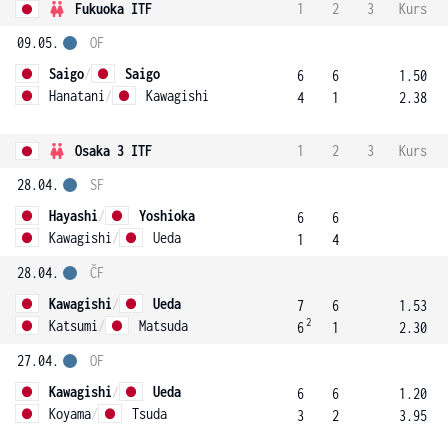
Fukuoka ITF
1
2
3
Kurs
09.05.
OF
Saigo
/
Saigo
6
6
1.50
Hanatani
/
Kawagishi
4
1
2.38
Osaka 3 ITF
1
2
3
Kurs
28.04.
SF
Hayashi
/
Yoshioka
6
6
Kawagishi
/
Ueda
1
4
28.04.
ČF
Kawagishi
/
Ueda
7
6
1.53
2
Katsumi
/
Matsuda
6
1
2.30
27.04.
OF
Kawagishi
/
Ueda
6
6
1.20
Koyama
/
Tsuda
3
2
3.95