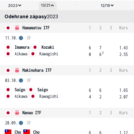
-
13/21
2023
12/19
Odehrané zápasy
2023
Hamamatsu ITF
1
2
3
Kurs
11.10.
OF
Imamura
/
Kozaki
6
7
1.43
2
Aikawa
/
Kawagishi
0
6
2.55
Makinohara ITF
1
2
3
Kurs
03.10.
OF
Saigo
/
Saigo
6
6
1.65
Aikawa
/
Kawagishi
4
2
2.07
Nanao ITF
1
2
3
Kurs
28.09.
OF
Cho
/
Cho
6
6
1.12