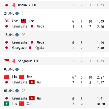
Osaka 2 ITF
1
2
3
Kurs
21.04.
ČF
Choi
/
Lee
6
1
10
1.49
Kawagishi
/
Ueda
4
6
7
2.40
18.04.
OF
Kawagishi
/
Ueda
6
6
1.49
Hasegawa
/
Ogata
1
2
2.40
Singapur ITF
1
2
3
Kurs
07.04.
SF
4
Liu
/
Ren
6
6
10
2.27
Kawagishi
/
Wu
7
3
8
1.57
06.04.
ČF
Kawagishi
/
Wu
6
6
1.01
Lau
/
Xue
2
0
10.00