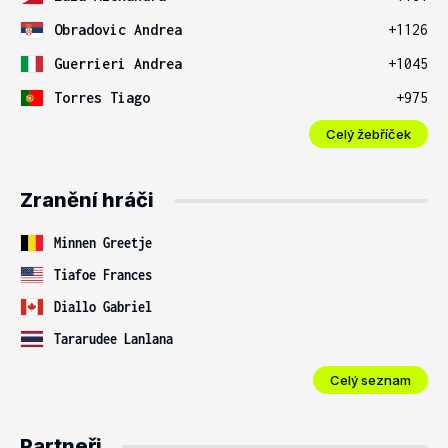
Obradovic Andrea
+1126
Guerrieri Andrea
+1045
Torres Tiago
+975
Celý žebříček
Zranění hráči
Minnen Greetje
Tiafoe Frances
Diallo Gabriel
Tararudee Lanlana
Celý seznam
Partneři