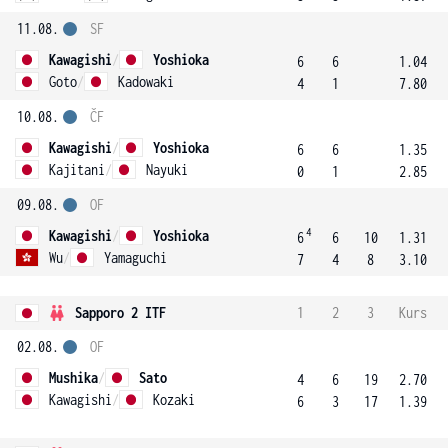
11.08.
SF
Kawagishi
/
Yoshioka
6
6
1.04
Goto
/
Kadowaki
4
1
7.80
10.08.
ČF
Kawagishi
/
Yoshioka
6
6
1.35
Kajitani
/
Nayuki
0
1
2.85
09.08.
OF
4
Kawagishi
/
Yoshioka
6
6
10
1.31
Wu
/
Yamaguchi
7
4
8
3.10
Sapporo 2 ITF
1
2
3
Kurs
02.08.
OF
Mushika
/
Sato
4
6
19
2.70
Kawagishi
/
Kozaki
6
3
17
1.39