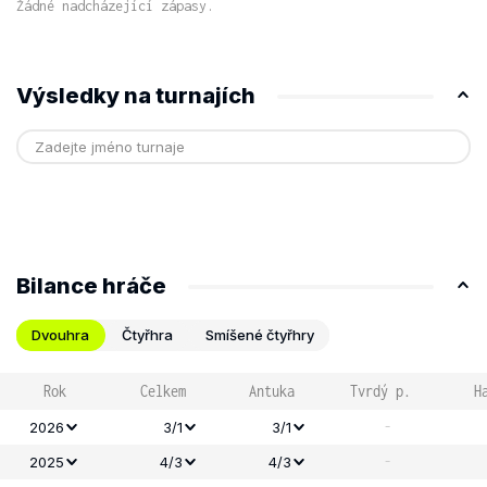
Žádné nadcházející zápasy.
Výsledky na turnajích
Bilance hráče
Dvouhra
Čtyřhra
Smíšené čtyřhry
Rok
Celkem
Antuka
Tvrdý p.
H
-
2026
3/1
3/1
-
2025
4/3
4/3