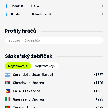
Jodar R.
-
Fils A.
1-1
Darderi L.
-
Nakashima B.
1-1
Profily hráčů
Sázkařský žebříček
Nejziskovější
Nejztrátovější
Cerundolo Juan Manuel
+1737
Obradovic Andrea
+1126
Eala Alexandra
+1081
Guerrieri Andrea
+995
Torres Tiago
+975