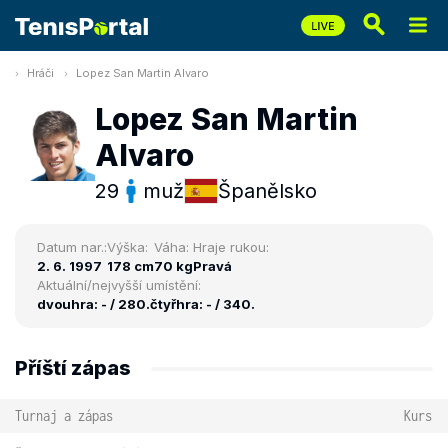
Hráči
Lopez San Martin Alvaro
Lopez San Martin
Alvaro
29
muž
Španělsko
Datum nar.:
Výška:
Váha:
Hraje rukou:
2. 6. 1997
178 cm
70 kg
Pravá
Aktuální/nejvyšší umístění:
dvouhra: - / 280.
čtyřhra: - / 340.
Příští zápas
Turnaj a zápas
Kurs