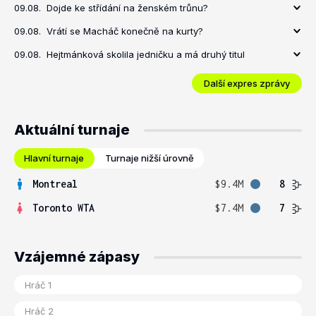
09.08.
Dojde ke střídání na ženském trůnu?
09.08.
Vrátí se Macháč konečně na kurty?
09.08.
Hejtmánková skolila jedničku a má druhý titul
Další expres zprávy
Aktuální turnaje
Hlavní turnaje
Turnaje nižší úrovně
Montreal
$9.4M
8
Toronto WTA
$7.4M
7
Vzájemné zápasy