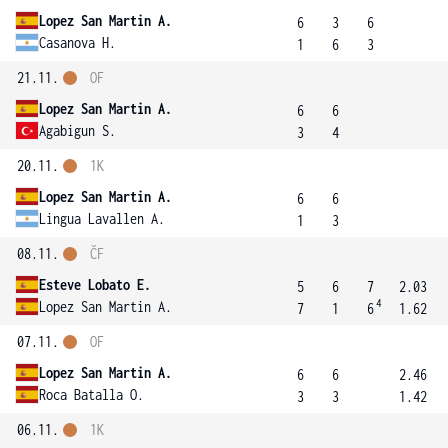
Lopez San Martin A.
6
3
6
Casanova H.
1
6
3
21.11.
OF
Lopez San Martin A.
6
6
Agabigun S.
3
4
20.11.
1K
Lopez San Martin A.
6
6
Lingua Lavallen A.
1
3
08.11.
ČF
Esteve Lobato E.
5
6
7
2.03
4
Lopez San Martin A.
7
1
6
1.62
07.11.
OF
Lopez San Martin A.
6
6
2.46
Roca Batalla O.
3
3
1.42
06.11.
1K