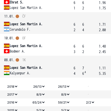
Ehrat S.
6
6
1.96
Lopez San Martin A.
1
2
1.75
11.01.
ČF
Lopez San Martin A.
6
6
1.71
Cerundolo F.
2
4
2.00
10.01.
OF
Lopez San Martin A.
6
6
1.48
Bodmer A.
3
2
2.45
08.01.
1K
Lopez San Martin A.
6
7
1.11
4
Kalyanpur A.
4
6
5.35
-
2018
26/13
26/13
-
2017
8/9
8/9
2016
65/24
59/21
2/2
-
2015
5/2
5/2