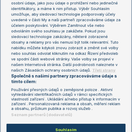
osobní údaje, jako jsou údaje o prohlížení nebo jedinečné
Žebříček WTA (ženy)
French Open
identifikátory, a máme k nim přístup. Výběr Souhlasím
umožňuje, aby sledovací technologie podporovaly účely
Sázkařský žebříček
Wimbledon
uvedené v části My a naši partneři zpracováváme údaje za
US Open
účelem poskytování. Výběrem Zamítnout vše nebo
odvoláním svého souhlasu je zakážete. Pokud jsou
Turnaj mistrů
sledovací technologie zakázány, některé zobrazené
Turnaj mistryň
obsahy a reklamy pro vás nemusí být tolik relevantní. Tuto
Aktualní trendy
nabídku můžete kdykoli znovu zobrazit a změnit své volby
nebo souhlas odvolat kliknutím na odkaz Řízení předvoleb
ve spodní části webové stránky. Vaše volby se projeví v
Fotbalové přestupy
našem Internetová stránka. Další podrobnosti naleznete v
Livesport Daily
našich Zásadách ochrany osobních údajů.
Třetí strany
Společně s našimi partnery zpracováváme údaje s
LS Prague Open
tímto cílem:
Používání přesných údajů o zeměpisné poloze . Aktivní
vyhledávání identifikačních údajů v rámci specifických
vlastností zařízení . Ukládání a/nebo přístup k informacím v
Podmínky užití
Nastavení soukromí
zařízení . Personalizovaná reklama a obsah, měření reklam
GDPR a žurnalistika
Reklama
a obsahu, průzkum publika a rozvoj služeb .
Informace o zpracování osobních
Kontakt
Seznam partnerů (dodavatelů)
údajů
Tiráž
Souhlasím