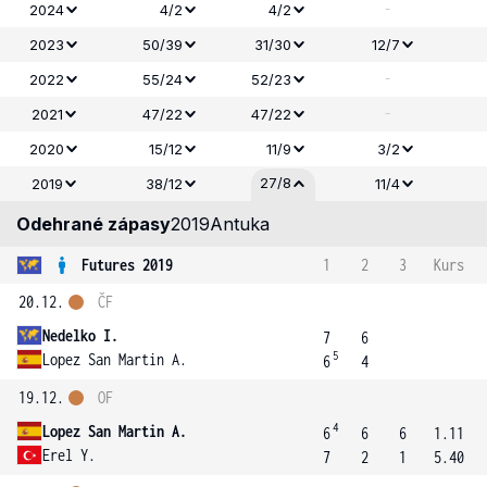
-
2024
4/2
4/2
2023
50/39
31/30
12/7
-
2022
55/24
52/23
-
2021
47/22
47/22
2020
15/12
11/9
3/2
27/8
2019
38/12
11/4
Odehrané zápasy
2019
Antuka
Futures 2019
1
2
3
Kurs
20.12.
ČF
Nedelko I.
7
6
5
Lopez San Martin A.
6
4
19.12.
OF
4
Lopez San Martin A.
6
6
6
1.11
Erel Y.
7
2
1
5.40