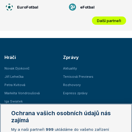
EuroFotbal
eFotbal
Další partneři
Hráči
Zprávy
Novak Djokovič
Aktuality
Jiří Lehečka
Tenisová Previews
Petra Kvitová
Rozhovory
Markéta Vondroušová
Express zprávy
Iga Swiatek
Marie Bouzková
Ochrana vašich osobních údajů nás
Žebříčky
Kalendář turnajů
zajímá
My a naši partneři
999
ukládáme do vašeho zařízení
Žebříček ATP (muži)
Australian Open