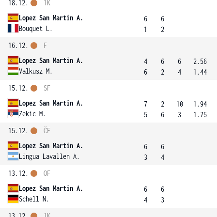
18.12.
1K
Lopez San Martin A.
6
6
Bouquet L.
1
2
16.12.
F
Lopez San Martin A.
4
6
6
2.56
Valkusz M.
6
2
4
1.44
15.12.
SF
Lopez San Martin A.
7
2
10
1.94
Zekic M.
5
6
3
1.75
15.12.
ČF
Lopez San Martin A.
6
6
Lingua Lavallen A.
3
4
13.12.
OF
Lopez San Martin A.
6
6
Schell N.
4
3
13.12.
1K