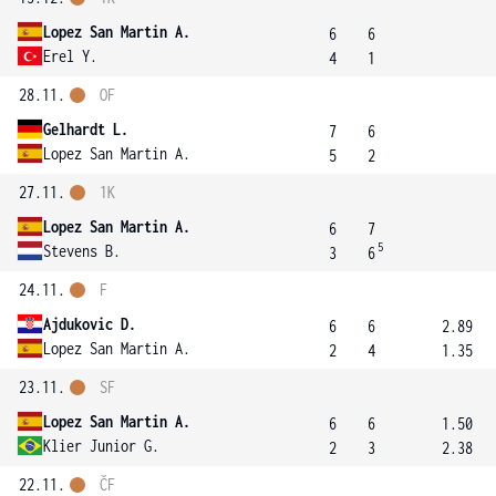
Lopez San Martin A.
6
6
Erel Y.
4
1
28.11.
OF
Gelhardt L.
7
6
Lopez San Martin A.
5
2
27.11.
1K
Lopez San Martin A.
6
7
5
Stevens B.
3
6
24.11.
F
Ajdukovic D.
6
6
2.89
Lopez San Martin A.
2
4
1.35
23.11.
SF
Lopez San Martin A.
6
6
1.50
Klier Junior G.
2
3
2.38
22.11.
ČF