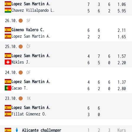
Lopez San Martin A.
7
3
6
1.06
Chavez Villalpando L.
5
6
2
5.95
26.10.
SF
Gimeno Valero C.
6
6
2.11
Lopez San Martin A.
2
2
1.65
25.10.
ČF
Lopez San Martin A.
4
7
6
1.57
Nikles J.
6
5
0
2.20
24.10.
OF
Lopez San Martin A.
4
6
6
1.37
Cacao T.
6
2
0
2.80
23.10.
1K
Lopez San Martin A.
6
6
Fillat Gimenez O.
3
0
Alicante challenger
1
2
3
Kurs