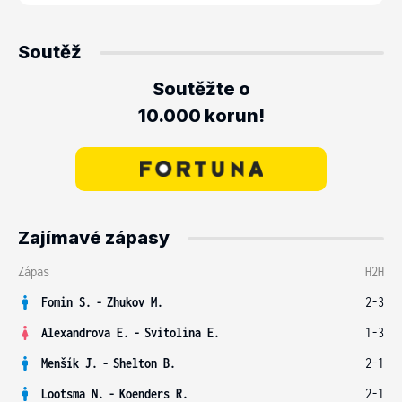
Soutěž
Soutěžte o
10.000 korun!
Zajímavé zápasy
Zápas
H2H
Fomin S.
-
Zhukov M.
2-3
Alexandrova E.
-
Svitolina E.
1-3
Menšík J.
-
Shelton B.
2-1
Lootsma N.
-
Koenders R.
2-1