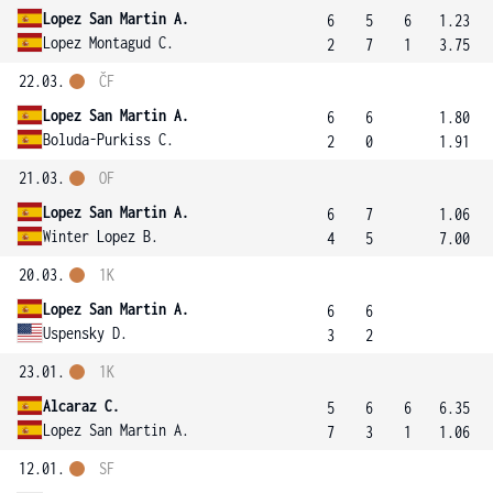
Lopez San Martin A.
6
5
6
1.23
Lopez Montagud C.
2
7
1
3.75
22.03.
ČF
Lopez San Martin A.
6
6
1.80
Boluda-Purkiss C.
2
0
1.91
21.03.
OF
Lopez San Martin A.
6
7
1.06
Winter Lopez B.
4
5
7.00
20.03.
1K
Lopez San Martin A.
6
6
Uspensky D.
3
2
23.01.
1K
Alcaraz C.
5
6
6
6.35
Lopez San Martin A.
7
3
1
1.06
12.01.
SF