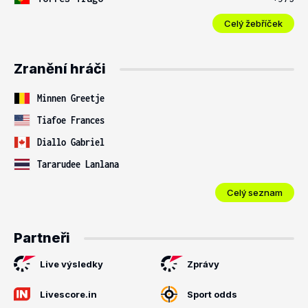
Celý žebříček
Zranění hráči
Minnen Greetje
Tiafoe Frances
Diallo Gabriel
Tararudee Lanlana
Celý seznam
Partneři
Live výsledky
Zprávy
Livescore.in
Sport odds