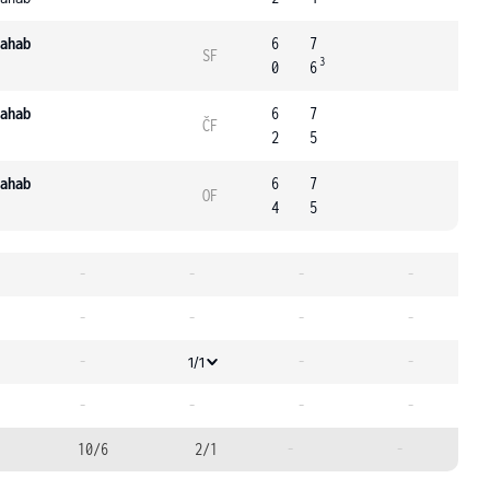
ahab
6
7
SF
3
0
6
ahab
6
7
ČF
2
5
ahab
6
7
OF
4
5
-
-
-
-
-
-
-
-
-
-
-
1/1
-
-
-
-
10/6
2/1
-
-