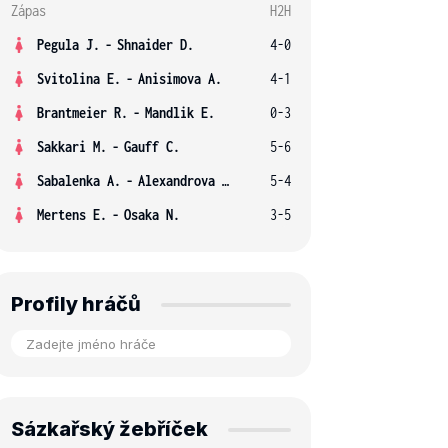
Zápas
H2H
Pegula J.
-
Shnaider D.
4-0
Svitolina E.
-
Anisimova A.
4-1
Brantmeier R.
-
Mandlik E.
0-3
Sakkari M.
-
Gauff C.
5-6
Sabalenka A.
-
Alexandrova E.
5-4
Mertens E.
-
Osaka N.
3-5
Profily hráčů
Sázkařský žebříček