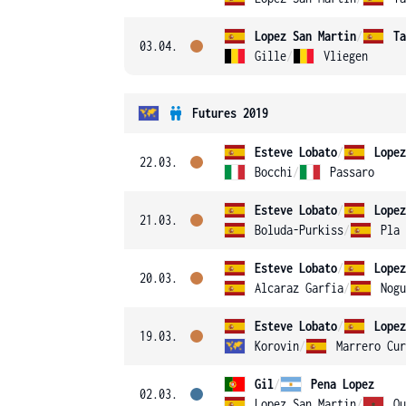
Lopez San Martin
/
Ta
03.04.
Gille
/
Vliegen
Futures 2019
Esteve Lobato
/
Lopez
22.03.
Bocchi
/
Passaro
Esteve Lobato
/
Lopez
21.03.
Boluda-Purkiss
/
Pla 
Esteve Lobato
/
Lopez
20.03.
Alcaraz Garfia
/
Nogu
Esteve Lobato
/
Lopez
19.03.
Korovin
/
Marrero Cur
Gil
/
Pena Lopez
02.03.
Lopez San Martin
/
Ou