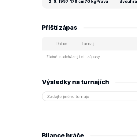
2. 6. 1997
178 cm
70 kg
Pravá
dvouhra:
Příští zápas
Datum
Turnaj
Žádné nadcházející zápasy.
Výsledky na turnajích
Bilance hráče