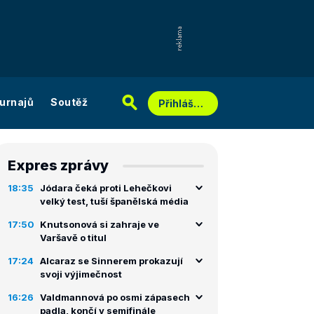
urnajů
Soutěž
Přihlášení
Expres zprávy
18:35
Jódara čeká proti Lehečkovi
velký test, tuší španělská média
17:50
Knutsonová si zahraje ve
Varšavě o titul
17:24
Alcaraz se Sinnerem prokazují
svoji výjimečnost
16:26
Valdmannová po osmi zápasech
padla, končí v semifinále