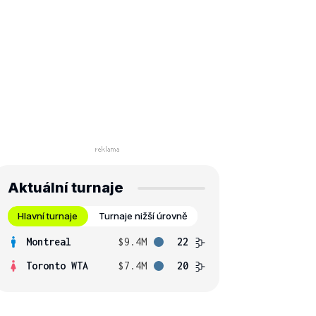
Aktuální turnaje
Hlavní turnaje
Turnaje nižší úrovně
Montreal
$9.4M
22
Toronto WTA
$7.4M
20