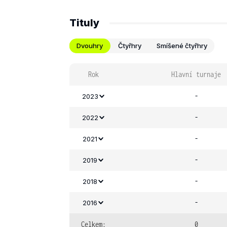
Tituly
Dvouhry
Čtyřhry
Smíšené čtyřhry
Rok
Hlavní turnaje
-
2023
-
2022
-
2021
-
2019
-
2018
-
2016
Celkem:
0