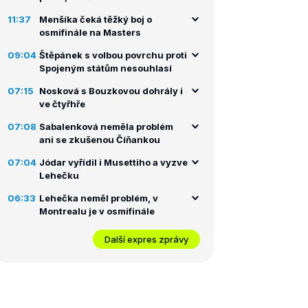
11:37
Menšíka čeká těžký boj o
osmifinále na Masters
09:04
Štěpánek s volbou povrchu proti
Spojeným státům nesouhlasí
07:15
Nosková s Bouzkovou dohrály i
ve čtyřhře
07:08
Sabalenková neměla problém
ani se zkušenou Číňankou
07:04
Jódar vyřídil i Musettiho a vyzve
Lehečku
06:33
Lehečka neměl problém, v
Montrealu je v osmifinále
Další expres zprávy