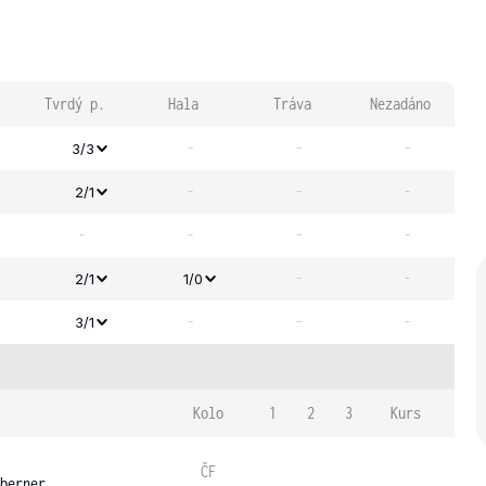
Tvrdý p.
Hala
Tráva
Nezadáno
-
-
-
3/3
-
-
-
2/1
-
-
-
-
-
-
2/1
1/0
-
-
-
3/1
Kolo
1
2
3
Kurs
ČF
berner