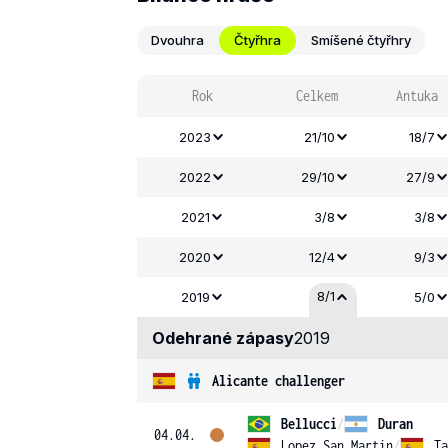
Dvouhra
Čtyřhra
Smíšené čtyřhry
Rok
Celkem
Antuka
2023
21/10
18/7
2022
29/10
27/9
2021
3/8
3/8
2020
12/4
9/3
8/1
2019
5/0
Odehrané zápasy
2019
Alicante challenger
Bellucci
/
Duran
04.04.
Lopez San Martin
/
Ta