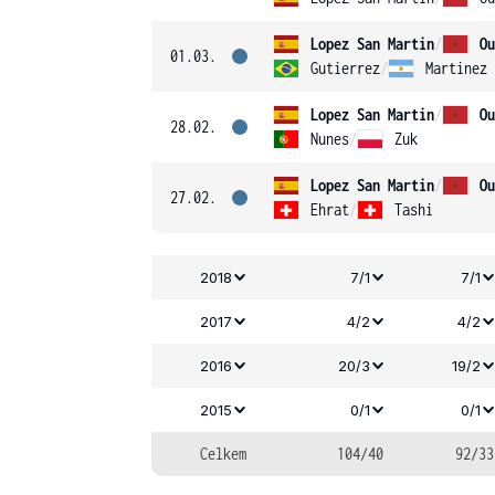
Lopez San Martin
/
Ou
01.03.
Gutierrez
/
Martinez
Lopez San Martin
/
Ou
28.02.
Nunes
/
Zuk
Lopez San Martin
/
Ou
27.02.
Ehrat
/
Tashi
2018
7/1
7/1
2017
4/2
4/2
2016
20/3
19/2
2015
0/1
0/1
Celkem
104/40
92/33