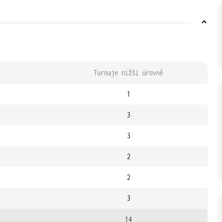
Turnaje nižší úrovně
1
3
3
2
2
3
14