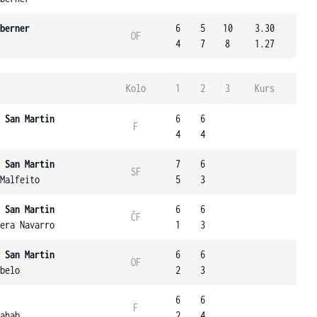
berner
6
5
10
3.30
OF
4
7
8
1.27
Kolo
1
2
3
Kurs
 San Martin
6
6
F
4
4
 San Martin
7
6
SF
Malfeito
5
3
 San Martin
6
6
ČF
era Navarro
1
3
 San Martin
6
6
OF
belo
2
3
6
6
F
ahab
2
4