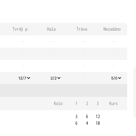
Tvrdý p.
Hala
Tráva
Nezadáno
-
-
-
-
-
-
-
-
-
-
-
-
-
12/7
2/2
5/0
Kolo
1
2
3
Kurs
3
6
12
6
4
10