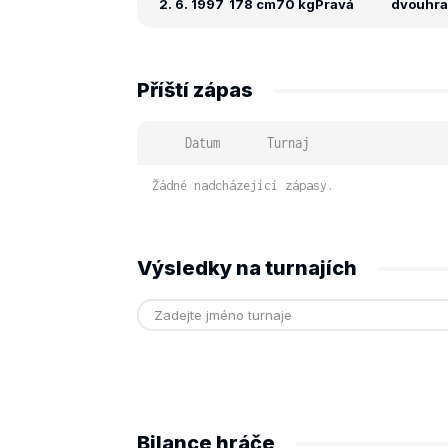
2. 6. 1997
178 cm
70 kg
Pravá
dvouhra:
Příští zápas
Datum
Turnaj
Žádné nadcházející zápasy.
Výsledky na turnajích
Bilance hráče