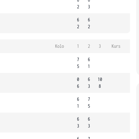
2
3
6
6
2
2
Kolo
1
2
3
Kurs
7
6
5
1
0
6
10
6
3
8
6
7
1
5
6
6
3
3
6
7