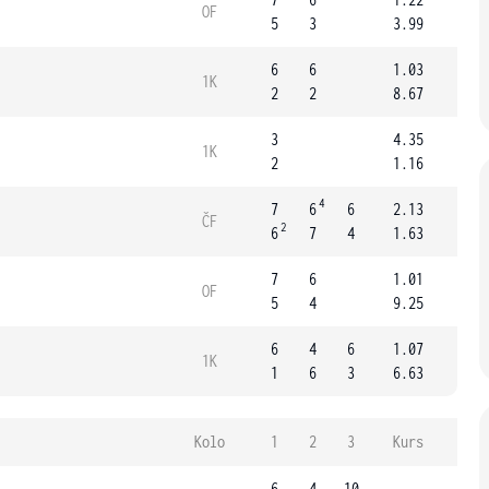
OF
5
3
3.99
6
6
1.03
1K
2
2
8.67
3
4.35
1K
2
1.16
4
7
6
6
2.13
ČF
2
6
7
4
1.63
7
6
1.01
OF
5
4
9.25
6
4
6
1.07
1K
1
6
3
6.63
Kolo
1
2
3
Kurs
6
4
10