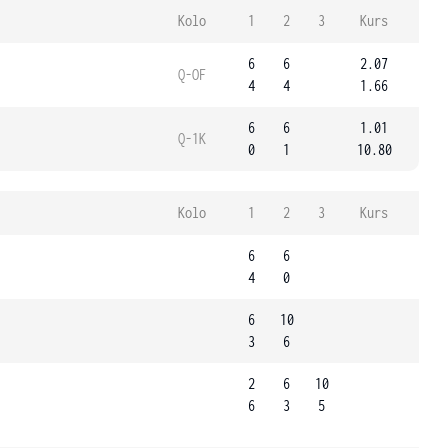
Kolo
1
2
3
Kurs
6
6
2.07
Q-OF
4
4
1.66
6
6
1.01
Q-1K
0
1
10.80
Kolo
1
2
3
Kurs
6
6
4
0
6
10
3
6
2
6
10
6
3
5