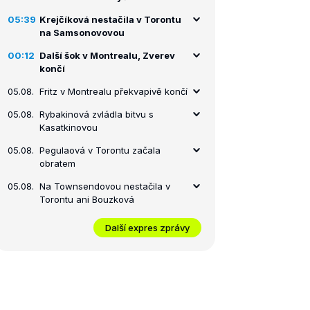
05:39
Krejčíková nestačila v Torontu
na Samsonovovou
00:12
Další šok v Montrealu, Zverev
končí
05.08.
Fritz v Montrealu překvapivě končí
05.08.
Rybakinová zvládla bitvu s
Kasatkinovou
05.08.
Pegulaová v Torontu začala
obratem
05.08.
Na Townsendovou nestačila v
Torontu ani Bouzková
Další expres zprávy