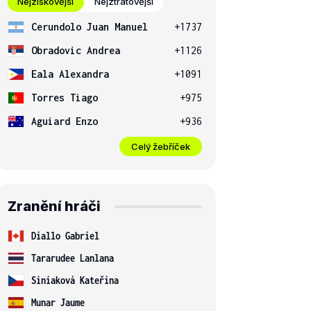
Nejziskovější
Nejztrátovější
Cerundolo Juan Manuel
+1737
Obradovic Andrea
+1126
Eala Alexandra
+1091
Torres Tiago
+975
Aguiard Enzo
+936
Celý žebříček
Zranění hráči
Diallo Gabriel
Tararudee Lanlana
Siniaková Kateřina
Munar Jaume