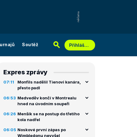
urnajů
Soutěž
Přihlášení
Expres zprávy
07:11
Monfils nadělil Tienovi kanára,
přesto padl
06:53
Medveděv končí v Montrealu
hned na úvodním soupeři
06:26
Menšík se na postup do třetího
kola nadřel
06:05
Noskové první zápas po
Wimbledonu nevyšel