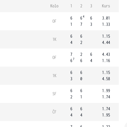
Kolo
1
2
3
Kurs
4
6
6
6
3.01
OF
1
7
3
1.33
6
6
1.15
1K
4
2
4.44
7
2
6
4.43
OF
7
6
6
4
1.16
6
6
1.15
1K
3
0
4.58
6
6
1.99
SF
2
1
1.74
6
6
1.74
ČF
4
4
1.95
7
6
1.22