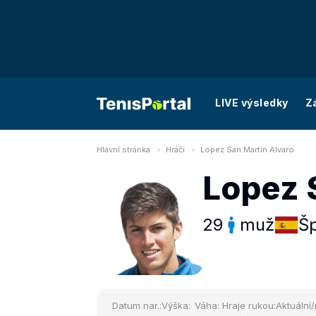
LIVE výsledky
Z
Hlavní stránka
Hráči
Lopez San Martin Alvaro
Lopez 
29
muž
Š
Datum nar.:
Výška:
Váha:
Hraje rukou:
Aktuální/