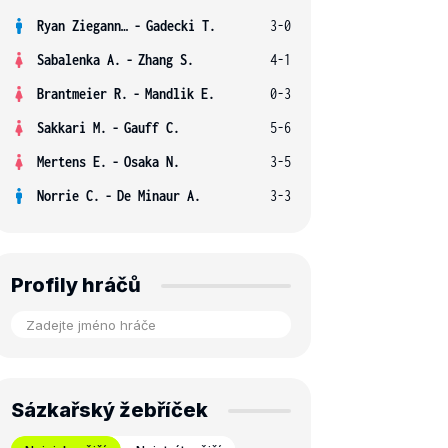
Ryan Ziegann S.
-
Gadecki T.
3-0
Sabalenka A.
-
Zhang S.
4-1
Brantmeier R.
-
Mandlik E.
0-3
Sakkari M.
-
Gauff C.
5-6
Mertens E.
-
Osaka N.
3-5
Norrie C.
-
De Minaur A.
3-3
Profily hráčů
Sázkařský žebříček