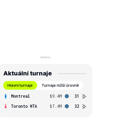
Aktuální turnaje
Hlavní turnaje
Turnaje nižší úrovně
Montreal
$9.4M
31
Toronto WTA
$7.4M
32