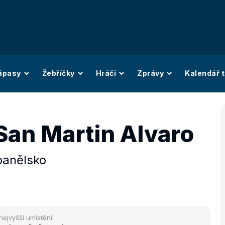
ápasy
Žebříčky
Hráči
Zprávy
Kalendář t
San Martin Alvaro
panělsko
nejvyšší umístění: