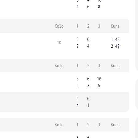
4
6
8
Kolo
1
2
3
Kurs
6
6
1.48
1K
2
4
2.49
Kolo
1
2
3
Kurs
3
6
10
6
3
5
6
6
4
1
Kolo
1
2
3
Kurs
6
6