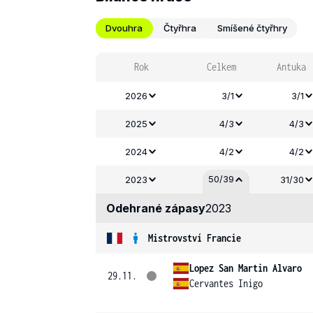
Dvouhra
Čtyřhra
Smíšené čtyřhry
Rok
Celkem
Antuka
2026
3/1
3/1
2025
4/3
4/3
2024
4/2
4/2
50/39
2023
31/30
Odehrané zápasy
2023
Mistrovství Francie
Lopez San Martin Alvaro
29.11.
Cervantes Inigo