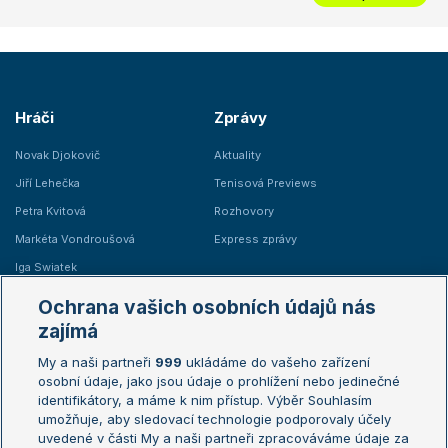
Hráči
Zprávy
Novak Djokovič
Aktuality
Jiří Lehečka
Tenisová Previews
Petra Kvitová
Rozhovory
Markéta Vondroušová
Express zprávy
Iga Swiatek
Marie Bouzková
Ochrana vašich osobních údajů nás
Žebříčky
Kalendář turnajů
zajímá
My a naši partneři
999
ukládáme do vašeho zařízení
Žebříček ATP (muži)
Australian Open
osobní údaje, jako jsou údaje o prohlížení nebo jedinečné
Žebříček WTA (ženy)
French Open
identifikátory, a máme k nim přístup. Výběr Souhlasím
umožňuje, aby sledovací technologie podporovaly účely
Sázkařský žebříček
Wimbledon
uvedené v části My a naši partneři zpracováváme údaje za
US Open