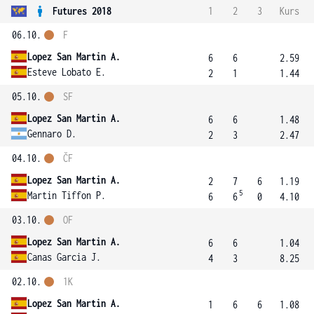
Futures 2018
1
2
3
Kurs
06.10.
F
Lopez San Martin A.
6
6
2.59
Esteve Lobato E.
2
1
1.44
05.10.
SF
Lopez San Martin A.
6
6
1.48
Gennaro D.
2
3
2.47
04.10.
ČF
Lopez San Martin A.
2
7
6
1.19
5
Martin Tiffon P.
6
6
0
4.10
03.10.
OF
Lopez San Martin A.
6
6
1.04
Canas Garcia J.
4
3
8.25
02.10.
1K
Lopez San Martin A.
1
6
6
1.08