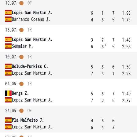
19.07.
OF
Lopez San Martin A.
6
1
7
1.93
Barranco Cosano J.
4
6
5
1.73
18.07.
1K
Lopez San Martin A.
3
7
7
1.43
3
Semmler M.
6
6
5
2.56
10.07.
1K
Boluda-Purkiss C.
5
6
6
1.53
Lopez San Martin A.
7
4
1
2.28
04.06.
1K
Bergs Z.
5
6
7
1.49
Lopez San Martin A.
7
2
5
2.37
24.05.
OF
Pla Malfeito J.
4
6
6
Lopez San Martin A.
6
4
3