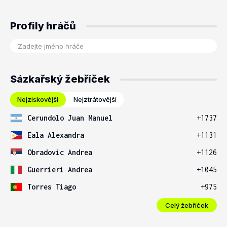
Profily hráčů
Sázkařský žebříček
Nejziskovější
Nejztrátovější
Cerundolo Juan Manuel
+1737
Eala Alexandra
+1131
Obradovic Andrea
+1126
Guerrieri Andrea
+1045
Torres Tiago
+975
Celý žebříček