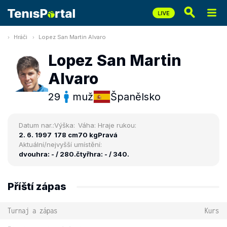
Hráči
Lopez San Martin Alvaro
Lopez San Martin
Alvaro
29
muž
Španělsko
Datum nar.:
Výška:
Váha:
Hraje rukou:
2. 6. 1997
178 cm
70 kg
Pravá
Aktuální/nejvyšší umístění:
dvouhra: - / 280.
čtyřhra: - / 340.
Příští zápas
Turnaj a zápas
Kurs