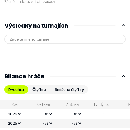
Žádné nadcházející zápasy.
Výsledky na turnajích
Bilance hráče
Dvouhra
Čtyřhra
Smíšené čtyřhry
Rok
Celkem
Antuka
Tvrdý p.
H
-
2026
3/1
3/1
-
2025
4/3
4/3