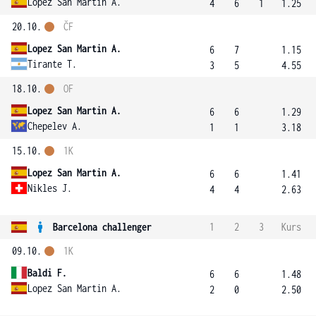
Lopez San Martin A.
4
6
1
1.25
20.10.
ČF
Lopez San Martin A.
6
7
1.15
Tirante T.
3
5
4.55
18.10.
OF
Lopez San Martin A.
6
6
1.29
Chepelev A.
1
1
3.18
15.10.
1K
Lopez San Martin A.
6
6
1.41
Nikles J.
4
4
2.63
Barcelona challenger
1
2
3
Kurs
09.10.
1K
Baldi F.
6
6
1.48
Lopez San Martin A.
2
0
2.50