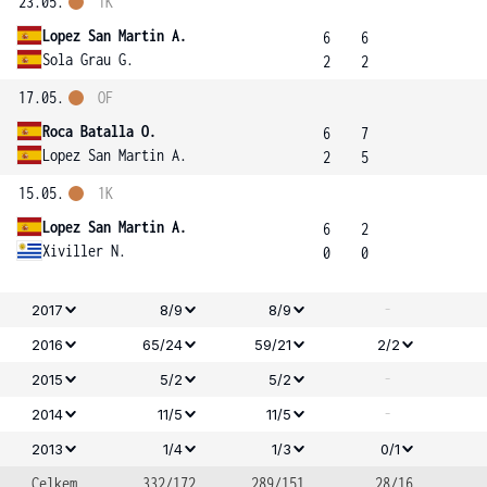
23.05.
1K
Lopez San Martin A.
6
6
Sola Grau G.
2
2
17.05.
OF
Roca Batalla O.
6
7
Lopez San Martin A.
2
5
15.05.
1K
Lopez San Martin A.
6
2
Xiviller N.
0
0
-
2017
8/9
8/9
2016
65/24
59/21
2/2
-
2015
5/2
5/2
-
2014
11/5
11/5
2013
1/4
1/3
0/1
Celkem
332/172
289/151
28/16