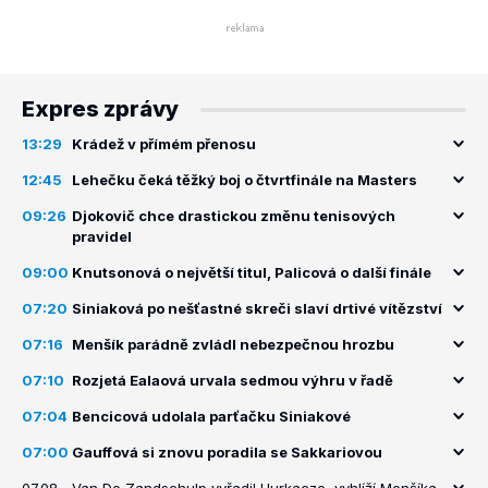
Expres zprávy
13:29
Krádež v přímém přenosu
12:45
Lehečku čeká těžký boj o čtvrtfinále na Masters
09:26
Djokovič chce drastickou změnu tenisových
pravidel
09:00
Knutsonová o největší titul, Palicová o další finále
07:20
Siniaková po nešťastné skreči slaví drtivé vítězství
07:16
Menšík parádně zvládl nebezpečnou hrozbu
07:10
Rozjetá Ealaová urvala sedmou výhru v řadě
07:04
Bencicová udolala parťačku Siniakové
07:00
Gauffová si znovu poradila se Sakkariovou