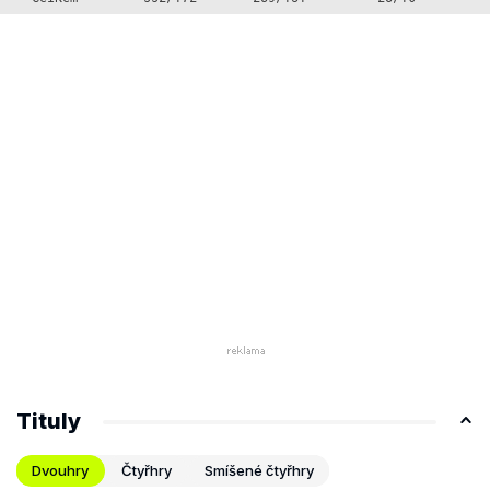
Tituly
Dvouhry
Čtyřhry
Smíšené čtyřhry