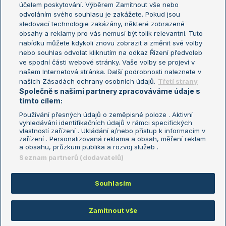
účelem poskytování. Výběrem Zamítnout vše nebo
odvoláním svého souhlasu je zakážete. Pokud jsou
Turnaj mistrů
sledovací technologie zakázány, některé zobrazené
Turnaj mistryň
obsahy a reklamy pro vás nemusí být tolik relevantní. Tuto
Aktualní trendy
nabídku můžete kdykoli znovu zobrazit a změnit své volby
nebo souhlas odvolat kliknutím na odkaz Řízení předvoleb
ve spodní části webové stránky. Vaše volby se projeví v
Fotbalové přestupy
našem Internetová stránka. Další podrobnosti naleznete v
Livesport Daily
našich Zásadách ochrany osobních údajů.
Třetí strany
Společně s našimi partnery zpracováváme údaje s
LS Prague Open
tímto cílem:
Používání přesných údajů o zeměpisné poloze . Aktivní
vyhledávání identifikačních údajů v rámci specifických
vlastností zařízení . Ukládání a/nebo přístup k informacím v
Podmínky užití
Nastavení soukromí
zařízení . Personalizovaná reklama a obsah, měření reklam
GDPR a žurnalistika
Reklama
a obsahu, průzkum publika a rozvoj služeb .
Informace o zpracování osobních
Kontakt
Seznam partnerů (dodavatelů)
údajů
Tiráž
Souhlasím
Copyright © 2008-2026 TenisPortal.cz. Využíváme zpravodajství ČTK.
Zamítnout vše