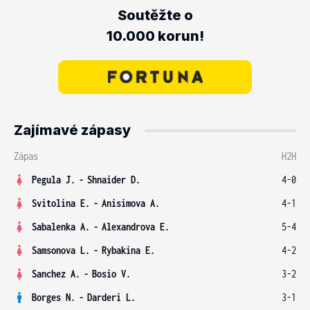
Soutěžte o
10.000 korun!
Zajímavé zápasy
Zápas
H2H
Pegula J.
-
Shnaider D.
4-0
Svitolina E.
-
Anisimova A.
4-1
Sabalenka A.
-
Alexandrova E.
5-4
Samsonova L.
-
Rybakina E.
4-2
Sanchez A.
-
Bosio V.
3-2
Borges N.
-
Darderi L.
3-1