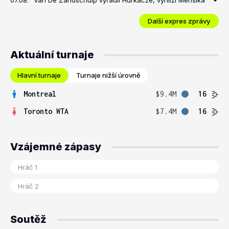
07.08.
Van De Zandschulp vyřadil Hurkacze, vyhlíží Menšíka
Další expres zprávy
Aktuální turnaje
Hlavní turnaje
Turnaje nižší úrovně
Montreal
$9.4M
16
Toronto WTA
$7.4M
16
Vzájemné zápasy
Soutěž