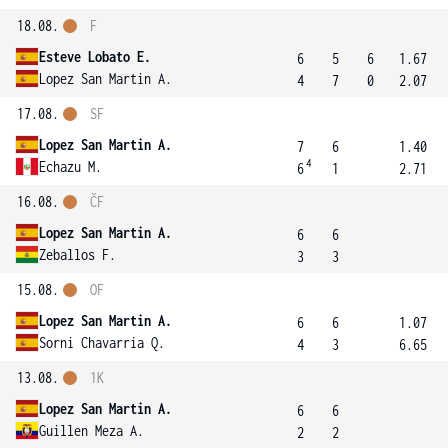
18.08.
F
Esteve Lobato E.
6
5
6
1.67
Lopez San Martin A.
4
7
0
2.07
17.08.
SF
Lopez San Martin A.
7
6
1.40
4
Echazu M.
6
1
2.71
16.08.
ČF
Lopez San Martin A.
6
6
Zeballos F.
3
3
15.08.
OF
Lopez San Martin A.
6
6
1.07
Sorni Chavarria Q.
4
3
6.65
13.08.
1K
Lopez San Martin A.
6
6
Guillen Meza A.
2
2