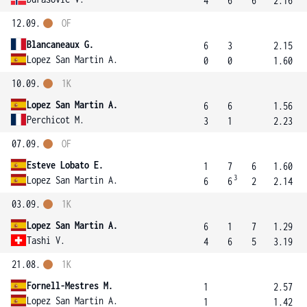
4
6
6
2.16
12.09.
OF
Blancaneaux G.
6
3
2.15
Lopez San Martin A.
0
0
1.60
10.09.
1K
Lopez San Martin A.
6
6
1.56
Perchicot M.
3
1
2.23
07.09.
OF
Esteve Lobato E.
1
7
6
1.60
3
Lopez San Martin A.
6
6
2
2.14
03.09.
1K
Lopez San Martin A.
6
1
7
1.29
Tashi V.
4
6
5
3.19
21.08.
1K
Fornell-Mestres M.
1
2.57
Lopez San Martin A.
1
1.42