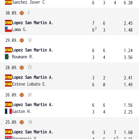
Sanchez Jover C.
6
3
4
6.20
30.09.
F
Lopez San Martin A.
7
6
2.45
2
Lama G.
6
3
1.48
29.09.
SF
Lopez San Martin A.
6
6
1.24
Roumane R.
3
4
3.56
28.09.
ČF
Lopez San Martin A.
3
2
2.41
Esteve Lobato E.
6
0
1.49
26.09.
OF
Lopez San Martin A.
6
6
1.56
Gaston H.
3
4
2.25
25.09.
1K
Lopez San Martin A.
6
3
7
1.60
5
Durasovic V.