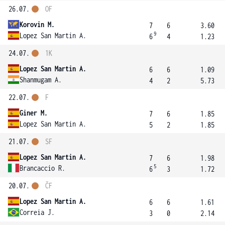
26.07.
OF
Korovin M.
7
6
3.60
9
Lopez San Martin A.
6
4
1.23
24.07.
1K
Lopez San Martin A.
6
6
1.09
Shanmugam A.
4
2
5.73
22.07.
F
Giner M.
7
6
1.85
Lopez San Martin A.
5
2
1.85
21.07.
SF
Lopez San Martin A.
7
6
1.98
5
Brancaccio R.
6
3
1.72
20.07.
ČF
Lopez San Martin A.
6
6
1.61
Correia J.
3
0
2.14