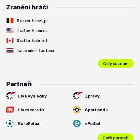
Zranění hráči
Minnen Greetje
Tiafoe Frances
Diallo Gabriel
Tararudee Lanlana
Celý seznam
Partneři
Live výsledky
Zprávy
Livescore.in
Sport odds
EuroFotbal
eFotbal
Další partneři