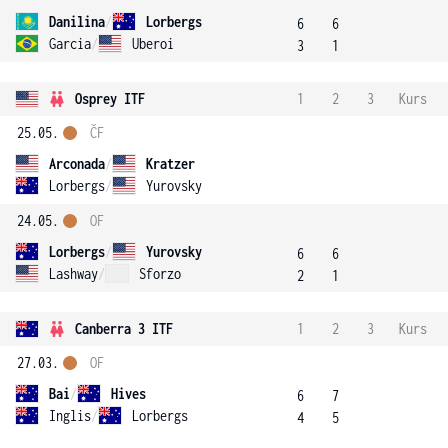
Danilina
/
Lorbergs
6
6
Garcia
/
Uberoi
3
1
Osprey ITF
1
2
3
Kurs
25.05.
ČF
Arconada
/
Kratzer
Lorbergs
/
Yurovsky
24.05.
OF
Lorbergs
/
Yurovsky
6
6
Lashway
/
Sforzo
2
1
Canberra 3 ITF
1
2
3
Kurs
27.03.
OF
Bai
/
Hives
6
7
Inglis
/
Lorbergs
4
5