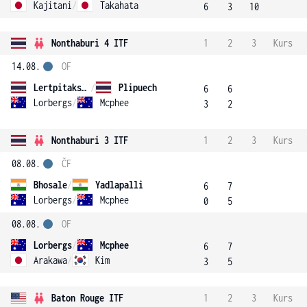
Kajitani
/
Takahata
6
3
10
Nonthaburi 4 ITF
1
2
3
Kurs
14.08.
OF
Lertpitaksinchai
/
Plipuech
6
6
Lorbergs
/
Mcphee
3
2
Nonthaburi 3 ITF
1
2
3
Kurs
08.08.
ČF
Bhosale
/
Yadlapalli
6
7
Lorbergs
/
Mcphee
0
5
08.08.
OF
Lorbergs
/
Mcphee
6
7
Arakawa
/
Kim
3
5
Baton Rouge ITF
1
2
3
Kurs