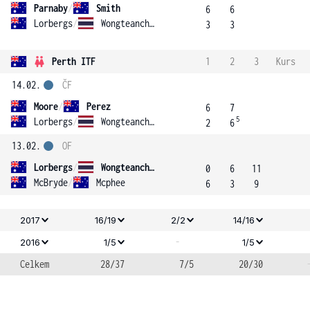
Parnaby
/
Smith
6
6
Lorbergs
/
Wongteanchai
3
3
Perth ITF
1
2
3
Kurs
14.02.
ČF
Moore
/
Perez
6
7
5
Lorbergs
/
Wongteanchai
2
6
13.02.
OF
Lorbergs
/
Wongteanchai
0
6
11
McBryde
/
Mcphee
6
3
9
2017
16/19
2/2
14/16
-
2016
1/5
1/5
Celkem
28/37
7/5
20/30