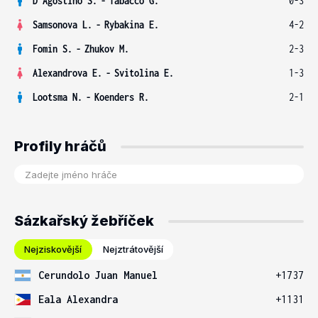
D'Agostino S.
-
Tabacco G.
0-3
Samsonova L.
-
Rybakina E.
4-2
Fomin S.
-
Zhukov M.
2-3
Alexandrova E.
-
Svitolina E.
1-3
Lootsma N.
-
Koenders R.
2-1
Profily hráčů
Sázkařský žebříček
Nejziskovější
Nejztrátovější
Cerundolo Juan Manuel
+1737
Eala Alexandra
+1131