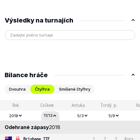
Výsledky na turnajích
Bilance hráče
Dvouhra
Čtyřhra
Smíšené čtyřhry
Rok
Celkem
Antuka
Tvrdý p.
H
11/13
2018
5/3
5/9
Odehrané zápasy
2018
Brisbane ITF
1
2
3
Kurs