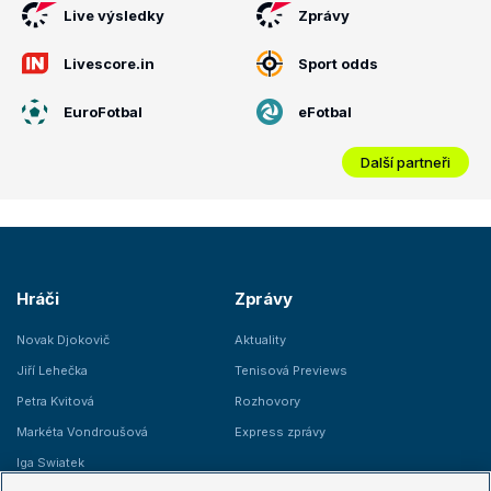
Live výsledky
Zprávy
Livescore.in
Sport odds
EuroFotbal
eFotbal
Další partneři
Hráči
Zprávy
Novak Djokovič
Aktuality
Jiří Lehečka
Tenisová Previews
Petra Kvitová
Rozhovory
Markéta Vondroušová
Express zprávy
Iga Swiatek