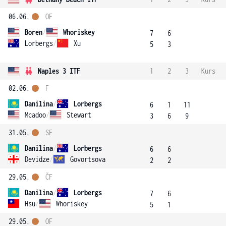
06.06.
OF
Boren
/
Whoriskey
7
6
Lorbergs
/
Xu
5
3
Naples 3 ITF
1
2
3
Kurs
02.06.
F
Danilina
/
Lorbergs
6
1
11
Mcadoo
/
Stewart
3
6
9
31.05.
SF
Danilina
/
Lorbergs
6
6
Devidze
/
Govortsova
2
2
29.05.
ČF
Danilina
/
Lorbergs
7
6
Hsu
/
Whoriskey
5
1
29.05.
OF