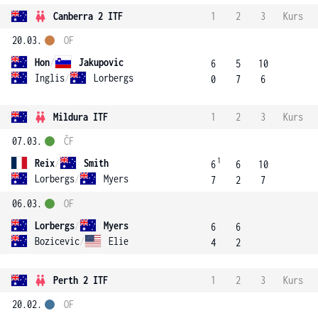
Canberra 2 ITF
1
2
3
Kurs
20.03.
OF
Hon
/
Jakupovic
6
5
10
Inglis
/
Lorbergs
0
7
6
Mildura ITF
1
2
3
Kurs
07.03.
ČF
1
Reix
/
Smith
6
6
10
Lorbergs
/
Myers
7
2
7
06.03.
OF
Lorbergs
/
Myers
6
6
Bozicevic
/
Elie
4
2
Perth 2 ITF
1
2
3
Kurs
20.02.
OF