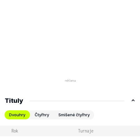
Tituly
Dvouhry
Čtyřhry
Smíšené čtyřhry
Rok
Turnaje