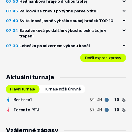
07:50
Hejtmánková hraje o druhou trofej
07:45
Palicová se znovu po týdnu porve o titul
07:40
Svitolinová jasně vyhrála souboj hráček TOP 10
07:34
Sabalenková po dalším výbuchu pokračuje v
trápení
07:30
Lehečka po mizerném výkonu končí
Další expres zprávy
Aktuální turnaje
Hlavní turnaje
Turnaje nižší úrovně
Montreal
$9.4M
10
Toronto WTA
$7.4M
10
Vzájemné zápasy