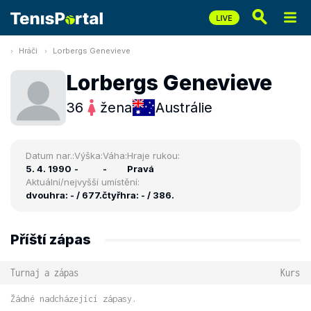
Hráči
Lorbergs Genevieve
Lorbergs Genevieve
36
žena
Austrálie
Datum nar.:
Výška:
Váha:
Hraje rukou:
5. 4. 1990
-
-
Pravá
Aktuální/nejvyšší umístění:
dvouhra: - / 677.
čtyřhra: - / 386.
Příští zápas
Turnaj a zápas
Kurs
Žádné nadcházející zápasy.