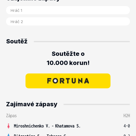
Soutěž
Soutěžte o
10.000 korun!
Zajímavé zápasy
Zápas
H2H
Miroshnichenko V.
-
Khatamova S.
4-0