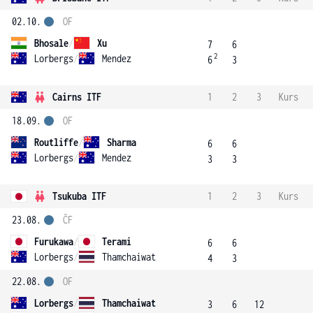
02.10.
OF
Bhosale
/
Xu
7
6
2
Lorbergs
/
Mendez
6
3
Cairns ITF
1
2
3
Kurs
18.09.
OF
Routliffe
/
Sharma
6
6
Lorbergs
/
Mendez
3
3
Tsukuba ITF
1
2
3
Kurs
23.08.
ČF
Furukawa
/
Terami
6
6
Lorbergs
/
Thamchaiwat
4
3
22.08.
OF
Lorbergs
/
Thamchaiwat
3
6
12