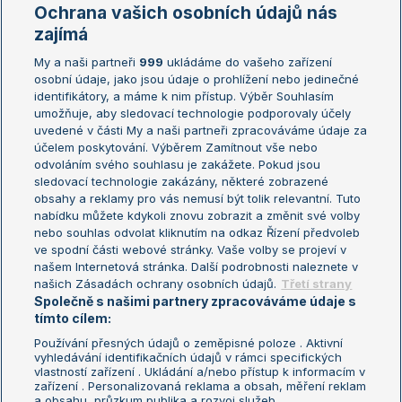
Marie Bouzková
Ochrana vašich osobních údajů nás
Žebříčky
Kalendář turnajů
zajímá
My a naši partneři
999
ukládáme do vašeho zařízení
Žebříček ATP (muži)
Australian Open
osobní údaje, jako jsou údaje o prohlížení nebo jedinečné
Žebříček WTA (ženy)
French Open
identifikátory, a máme k nim přístup. Výběr Souhlasím
umožňuje, aby sledovací technologie podporovaly účely
Sázkařský žebříček
Wimbledon
uvedené v části My a naši partneři zpracováváme údaje za
US Open
účelem poskytování. Výběrem Zamítnout vše nebo
odvoláním svého souhlasu je zakážete. Pokud jsou
Turnaj mistrů
sledovací technologie zakázány, některé zobrazené
Turnaj mistryň
obsahy a reklamy pro vás nemusí být tolik relevantní. Tuto
Aktualní trendy
nabídku můžete kdykoli znovu zobrazit a změnit své volby
nebo souhlas odvolat kliknutím na odkaz Řízení předvoleb
ve spodní části webové stránky. Vaše volby se projeví v
Fotbalové přestupy
našem Internetová stránka. Další podrobnosti naleznete v
Livesport Daily
našich Zásadách ochrany osobních údajů.
Třetí strany
Společně s našimi partnery zpracováváme údaje s
LS Prague Open
tímto cílem:
Používání přesných údajů o zeměpisné poloze . Aktivní
vyhledávání identifikačních údajů v rámci specifických
vlastností zařízení . Ukládání a/nebo přístup k informacím v
Podmínky užití
Nastavení soukromí
zařízení . Personalizovaná reklama a obsah, měření reklam
GDPR a žurnalistika
Reklama
a obsahu, průzkum publika a rozvoj služeb .