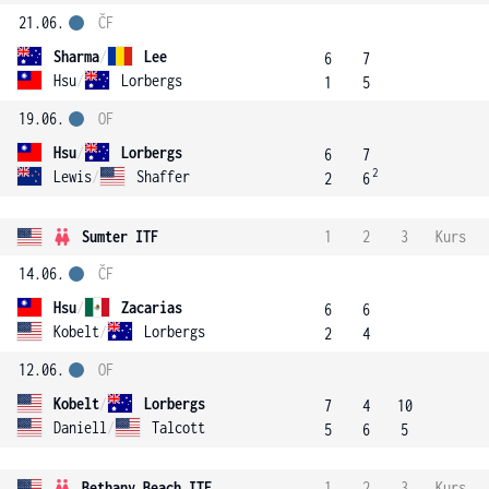
21.06.
ČF
Sharma
/
Lee
6
7
Hsu
/
Lorbergs
1
5
19.06.
OF
Hsu
/
Lorbergs
6
7
2
Lewis
/
Shaffer
2
6
Sumter ITF
1
2
3
Kurs
14.06.
ČF
Hsu
/
Zacarias
6
6
Kobelt
/
Lorbergs
2
4
12.06.
OF
Kobelt
/
Lorbergs
7
4
10
Daniell
/
Talcott
5
6
5
Bethany Beach ITF
1
2
3
Kurs