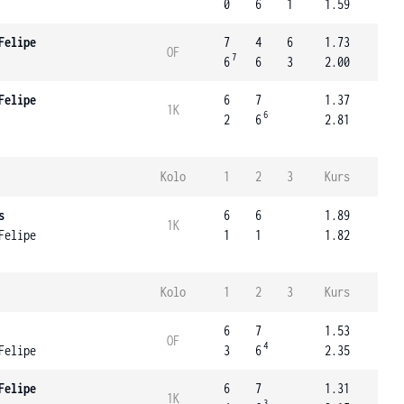
0
6
1
1.59
Felipe
7
4
6
1.73
OF
7
6
6
3
2.00
Felipe
6
7
1.37
1K
6
2
6
2.81
Kolo
1
2
3
Kurs
s
6
6
1.89
1K
Felipe
1
1
1.82
Kolo
1
2
3
Kurs
6
7
1.53
OF
4
Felipe
3
6
2.35
Felipe
6
7
1.31
1K
3