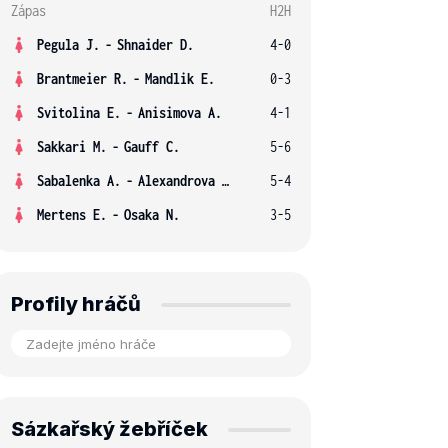
Zápas
H2H
Pegula J.
-
Shnaider D.
4-0
Brantmeier R.
-
Mandlik E.
0-3
Svitolina E.
-
Anisimova A.
4-1
Sakkari M.
-
Gauff C.
5-6
Sabalenka A.
-
Alexandrova E.
5-4
Mertens E.
-
Osaka N.
3-5
Profily hráčů
Sázkařský žebříček