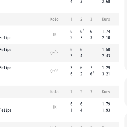
4
3
2.68
Kolo
1
2
3
Kurs
5
6
6
6
1.74
1K
Felipe
2
7
3
2.10
Felipe
6
6
1.50
Q-ČF
3
4
2.43
Felipe
3
6
7
1.29
Q-OF
4
6
2
6
3.21
Kolo
1
2
3
Kurs
6
6
1.79
1K
Felipe
1
4
1.93