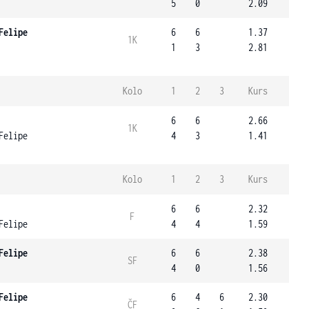
5
0
2.09
Felipe
6
6
1.37
1K
1
3
2.81
Kolo
1
2
3
Kurs
6
6
2.66
1K
Felipe
4
3
1.41
Kolo
1
2
3
Kurs
6
6
2.32
F
Felipe
4
4
1.59
Felipe
6
6
2.38
SF
4
0
1.56
Felipe
6
4
6
2.30
ČF