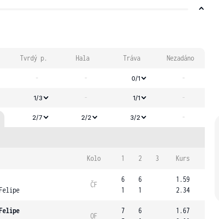
Tvrdý p.
Hala
Tráva
Nezadáno
-
-
-
0/1
-
-
1/3
1/1
-
2/7
2/2
3/2
Kolo
1
2
3
Kurs
6
6
1.59
ČF
Felipe
1
1
2.34
Felipe
7
6
1.67
OF