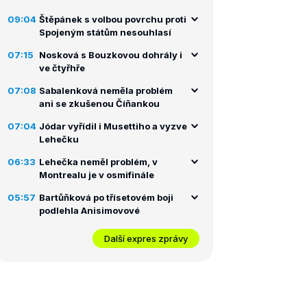
09:04
Štěpánek s volbou povrchu proti
Spojeným státům nesouhlasí
07:15
Nosková s Bouzkovou dohrály i
ve čtyřhře
07:08
Sabalenková neměla problém
ani se zkušenou Číňankou
07:04
Jódar vyřídil i Musettiho a vyzve
Lehečku
06:33
Lehečka neměl problém, v
Montrealu je v osmifinále
05:57
Bartůňková po třísetovém boji
podlehla Anisimovové
Další expres zprávy