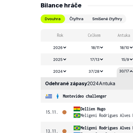
Bilance hráče
Dvouhra
Čtyřhra
Smíšené čtyřhry
Rok
Celkem
Antuka
2026
18/11
18/10
2025
17/13
15/9
30/17
2024
37/28
Odehrané zápasy
2024
Antuka
Montevideo challenger
Dellien Hugo
15.11.
Meligeni Rodrigues Alves 
Meligeni Rodrigues Alves 
13.11.