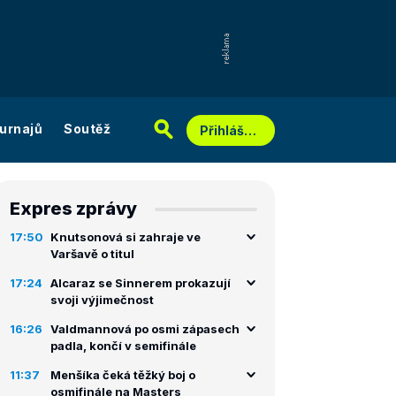
urnajů
Soutěž
Přihlášení
Expres zprávy
17:50
Knutsonová si zahraje ve
Varšavě o titul
17:24
Alcaraz se Sinnerem prokazují
svoji výjimečnost
16:26
Valdmannová po osmi zápasech
padla, končí v semifinále
11:37
Menšíka čeká těžký boj o
osmifinále na Masters