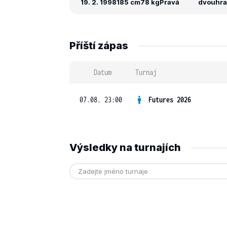
19. 2. 1998
185 cm
78 kg
Pravá
dvouhra:
Příští zápas
Datum
Turnaj
07.08. 23:00
Futures 2026
Výsledky na turnajích