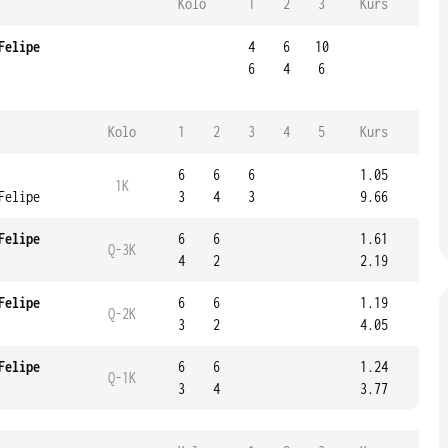
Kolo
1
2
3
Kurs
Felipe
4
6
10
6
4
6
Kolo
1
2
3
4
5
Kurs
6
6
6
1.05
1K
Felipe
3
4
3
9.66
Felipe
6
6
1.61
Q-3K
4
2
2.19
Felipe
6
6
1.19
Q-2K
3
2
4.05
Felipe
6
6
1.24
Q-1K
3
4
3.77