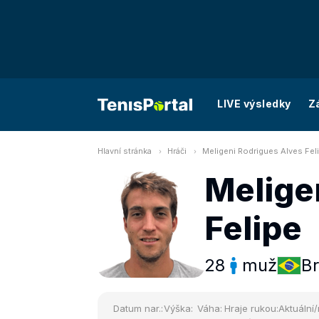
LIVE výsledky
Z
Hlavní stránka
Hráči
Meligeni Rodrigues Alves Fel
Melige
Felipe
28
muž
Br
Datum nar.:
Výška:
Váha:
Hraje rukou:
Aktuální/