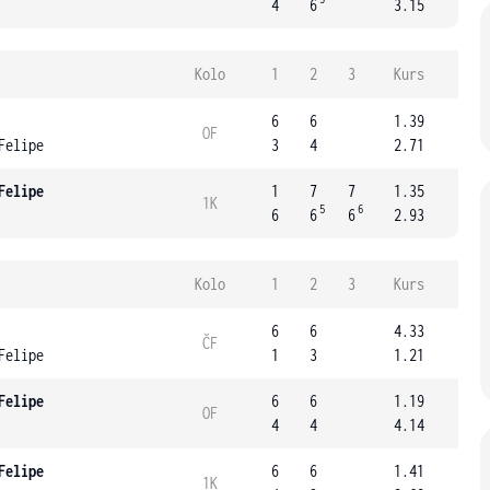
4
6
3.15
Kolo
1
2
3
Kurs
6
6
1.39
OF
Felipe
3
4
2.71
Felipe
1
7
7
1.35
1K
5
6
6
6
6
2.93
Kolo
1
2
3
Kurs
6
6
4.33
ČF
Felipe
1
3
1.21
Felipe
6
6
1.19
OF
4
4
4.14
Felipe
6
6
1.41
1K