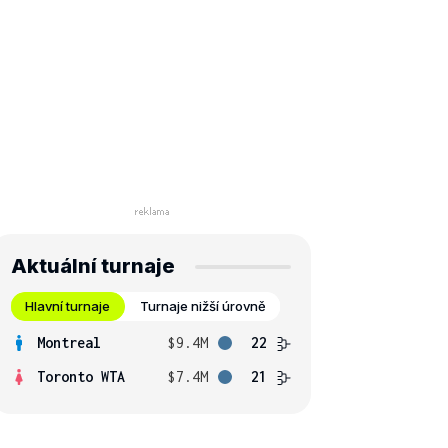
Aktuální turnaje
Hlavní turnaje
Turnaje nižší úrovně
Montreal
$9.4M
22
Toronto WTA
$7.4M
21