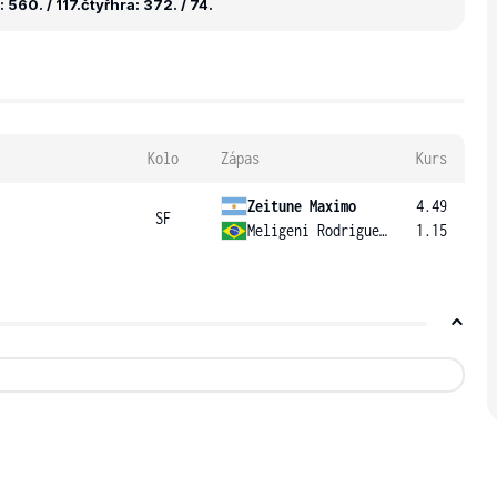
 560. / 117.
čtyřhra: 372. / 74.
Kolo
Zápas
Kurs
Zeitune Maximo
4.49
SF
Meligeni Rodrigues Alves Felipe
1.15