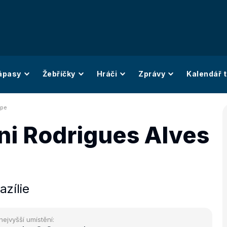
ápasy
Žebříčky
Hráči
Zprávy
Kalendář t
ipe
ni Rodrigues Alves
azílie
nejvyšší umístění: